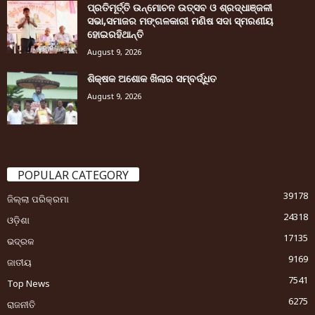
ପ୍ରତିମୂର୍ତ୍ତି ଉନ୍ମୋଚନ ଉତ୍ସବ ଓ ଶ୍ରଦ୍ଧାଞ୍ଜଳୀ
ସଭା,ସମାଜର ମଙ୍ଗଳକାରୀ ମଣିଷ ସଦା ସ୍ମରଣୀୟ
ହୋଇରହିଥାନ୍ତି
August 9, 2026
ଶିକ୍ଷକ ଅଶୋକ ଖିଲାର ସମ୍ବର୍ଦ୍ଧିତ
August 9, 2026
POPULAR CATEGORY
39178
ଜିଲ୍ଲା ପରିକ୍ରମା
24318
ଓଡ଼ିଶା
17135
ଭଦ୍ରକ
9169
ଜାତୀୟ
7541
Top News
6275
ରାଜନୀତି