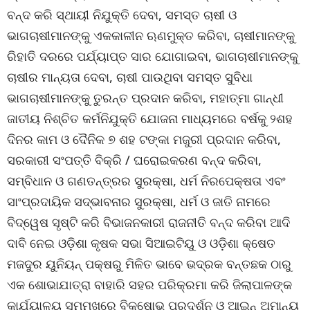
ବନ୍ଦ କରି ସ୍ଥାୟୀ ନିଯୁକ୍ତି ଦେବା, ସମସ୍ତ ଚାଷୀ ଓ
ଭାଗଚାଷୀମାନଙ୍କୁ ଏକକାଳୀନ ଋଣମୁକ୍ତ କରିବା, ଚାଷୀମାନଙ୍କୁ
ରିହାତି ଦରରେ ପର୍ଯ୍ୟାପ୍ତ ସାର ଯୋଗାଇବା, ଭାଗଚାଷୀମାନଙ୍କୁ
ଚାଷୀର ମାନ୍ୟତା ଦେବା, ଚାଷୀ ପାଉଥିବା ସମସ୍ତ ସୁବିଧା
ଭାଗଚାଷୀମାନଙ୍କୁ ତୁରନ୍ତ ପ୍ରଦାନ କରିବା, ମହାତ୍ମା ଗାନ୍ଧୀ
ଜାତୀୟ ନିଶ୍ଚିତ କର୍ମନିଯୁକ୍ତି ଯୋଜନା ମାଧ୍ୟମରେ ବର୍ଷକୁ ୨ଶହ
ଦିନର କାମ ଓ ଦୈନିକ ୭ ଶହ ଟଙ୍କା ମଜୁରୀ ପ୍ରଦାନ କରିବା,
ସରକାରୀ ସଂପତ୍ତି ବିକ୍ରି / ଘରୋଇକରଣ ବନ୍ଦ କରିବା,
ସମ୍ବିଧାନ ଓ ଗଣତନ୍ତ୍ରର ସୁରକ୍ଷା, ଧର୍ମ ନିରପେକ୍ଷତା ଏବଂ
ସାଂପ୍ରଦାୟିକ ସଦ୍‌ଭାବନାର ସୁରକ୍ଷା, ଧର୍ମ ଓ ଜାତି ନାମରେ
ବିଦ୍ୱେଷ ସୃଷ୍ଟି କରି ବିଭାଜନକାରୀ ରାଜନୀତି ବନ୍ଦ କରିବା ଆଦି
ଦାବି ନେଇ ଓଡ଼ିଶା କୃଷକ ସଭା ସିଆଇଟିୟୁ ଓ ଓଡ଼ିଶା କ୍ଷେତ
ମଜଦୁର ୟୁନିୟନ୍ ପକ୍ଷରୁ ମିଳିତ ଭାବେ ଭଦ୍ରକ ବନ୍ତଛକ ଠାରୁ
ଏକ ଶୋଭାଯାତ୍ରା ବାହାରି ସହର ପରିକ୍ରମା କରି ଜିଲାପାଳଙ୍କ
କାର୍ଯ୍ୟାଳୟ ସମ୍ମୁଖରେ ବିକ୍ଷୋଭ ପ୍ରଦର୍ଶନ ଓ ଆଇନ୍ ଅମାନ୍ୟ