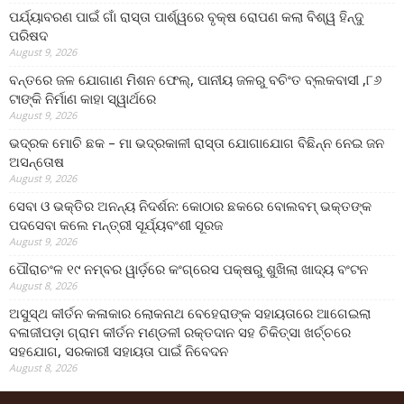
ପର୍ଯ୍ୟାବରଣ ପାଇଁ ଗାଁ ରାସ୍ତା ପାର୍ଶ୍ୱରେ ବୃକ୍ଷ ରୋପଣ କଲା ବିଶ୍ୱ ହିନ୍ଦୁ
ପରିଷଦ
August 9, 2026
ବନ୍ତରେ ଜଳ ଯୋଗାଣ ମିଶନ ଫେଲ୍‌, ପାନୀୟ ଜଳରୁ ବଚିଂତ ବ୍ଲକବାସୀ ,୮୬
ଟାଙ୍କି ନିର୍ମାଣ କାହା ସ୍ୱାର୍ଥରେ
August 9, 2026
ଭଦ୍ରକ ମୋଚି ଛକ – ମା ଭଦ୍ରକାଳୀ ରାସ୍ତା ଯୋଗାଯୋଗ ବିଛିନ୍ନ ନେଇ ଜନ
ଅସନ୍ତୋଷ
August 9, 2026
ସେବା ଓ ଭକ୍ତିର ଅନନ୍ୟ ନିଦର୍ଶନ: କୋଠାର ଛକରେ ବୋଲବମ୍ ଭକ୍ତଙ୍କ
ପଦସେବା କଲେ ମନ୍ତ୍ରୀ ସୂର୍ଯ୍ୟବଂଶୀ ସୂରଜ
August 9, 2026
ପୌରାଚଂଳ ୧୯ ନମ୍ବର ୱାର୍ଡ଼ରେ କଂଗ୍ରେସ ପକ୍ଷରୁ ଶୁଖିଲା ଖାଦ୍ୟ ବଂଟନ
August 8, 2026
ଅସୁସ୍ଥ କୀର୍ତନ କଳାକାର ଲୋକନାଥ ବେହେରାଙ୍କ ସହାୟତାରେ ଆଗେଇଲା
ବଳାଜୀପଡ଼ା ଗ୍ରାମ କୀର୍ତନ ମଣ୍ଡଳୀ ରକ୍ତଦାନ ସହ ଚିକିତ୍ସା ଖର୍ଚ୍ଚରେ
ସହଯୋଗ, ସରକାରୀ ସହାୟତା ପାଇଁ ନିବେଦନ
August 8, 2026