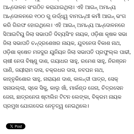
ଆନ୍ଦୋଳନ ସଂଗଠିତ କରାଯାଇଥିଲା। ଏହି ଆଇନ୍ ଅମାନ୍ୟ
ଆନ୍ଦୋଳନରେ ୧୦୦ ରୁ ଉର୍ଦ୍ଧ୍ୱ ବାମପନ୍ଥୀ କର୍ମୀ ଆଇନ୍ ଭଂଗ
କରି ଗିରଫ ହୋଇଥିଲେ। ଏହି ଆଇନ୍ ଅମାନ୍ୟ ଆନ୍ଦୋଳନରେ
ସିଆଇଟିୟୁ ଜିଲା ସଭାପତି ଦିବ୍ୟସିଂହ ନାୟକ, ଓଡ଼ିଶା କୃଷକ ସଭା
ଜିଲା ସଭାପତି ଚନ୍ଦ୍ରଶେଖର ନାୟକ, ଯୁବନେତା ବିକାଶ ନାଥ,
ଓଡ଼ିଶା କ୍ଷେତ ମଜଦୁର ୟୁନିୟନ ଜିଲା ସଭାପତି ପ୍ରଫୁଲ୍ଲ ପାଢୀ,
ଚାଷୀ ନେତା ବିଷ୍ଣୁ ଦାଶ, ଗୟାଧର ସାହୁ, ରମେଶ ସାହୁ, ନିରଞ୍ଜନ
ପାଣି, ଜୟୀରାମ ଦାସ, ଚକ୍ରଧର ଦାସ, ନବଘନ ନାଥ,
କାହ୍ନୁକିଶୋର ସାହୁ, ନାରାୟଣ ଦାଶ, କାଳନ୍ଦୀ ପାତ୍ର, ସେକ୍
ସନାଉଲ୍ଲା, ସ୍କେ ସିକୁ, କାଲୁ ଖାଁ, ମାର୍କଣ୍ଡ ଜେନା, ଚିତ୍ରସେନ
ଜେନା, ଛାତ୍ରନେତା ଷ୍ଟାଲିନ ଟିଟନ ଲେଙ୍କା, ବିକ୍ରମ ନାୟକ
ପ୍ରମୁଖ ଯୋଗଦେଇ ନେତୃତ୍ୱ ନେଇଥିଲେ।