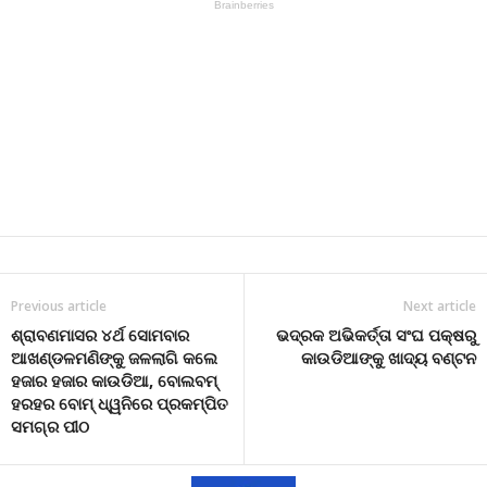
Previous article
Next article
ଶ୍ରାବଣମାସର ୪ର୍ଥ ସୋମବାର
ଭଦ୍ରକ ଅଭିକର୍ତ୍ତା ସଂଘ ପକ୍ଷରୁ
ଆଖଣ୍ଡଳମଣିଙ୍କୁ ଜଳଲାଗି କଲେ
କାଉଡିଆଙ୍କୁ ଖାଦ୍ୟ ବଣ୍ଟନ
ହଜାର ହଜାର କାଉଡିଆ, ବୋଲବମ୍
ହରହର ବୋମ୍ ଧ୍ୱନିରେ ପ୍ରକମ୍ପିତ
ସମଗ୍ର ପୀଠ