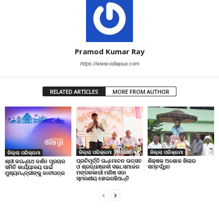
Pramod Kumar Ray
https://www.odiapua.com
RELATED ARTICLES
MORE FROM AUTHOR
ଜିଲ୍ଲା ପରିକ୍ରମା
ଜିଲ୍ଲା ପରିକ୍ରମା
ଜିଲ୍ଲା ପରିକ୍ରମା
ପ୍ରତିମୂର୍ତ୍ତି ଉନ୍ମୋଚନ ଉତ୍ସବ
ଶିକ୍ଷକ ଅଶୋକ ଖିଲାର
ଶ୍ରୀ ଜଗନ୍ନାଥ ଦର୍ଶନ ପ୍ରଚାର
ଓ ଶ୍ରଦ୍ଧାଞ୍ଜଳୀ ସଭା,ସମାଜର
ସମ୍ବର୍ଦ୍ଧିତ
ସମିତି କାର୍ଯ୍ୟାଳୟ ପାଇଁ
ମଙ୍ଗଳକାରୀ ମଣିଷ ସଦା
ମୁଖ୍ୟମନ୍ତ୍ରୀଙ୍କୁ ଦାବୀପତ୍ର
ସ୍ମରଣୀୟ ହୋଇରହିଥାନ୍ତି