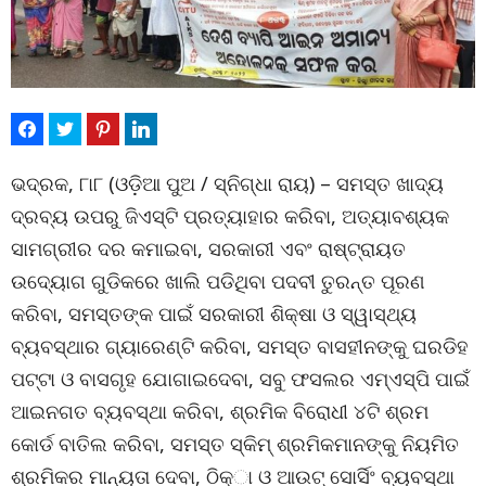
ଭଦ୍ରକ, ୮ା୮ (ଓଡ଼ିଆ ପୁଅ / ସ୍ନିଗ୍ଧା ରାୟ) – ସମସ୍ତ ଖାଦ୍ୟ
ଦ୍ରବ୍ୟ ଉପରୁ ଜିଏସ୍‌ଟି ପ୍ରତ୍ୟାହାର କରିବା, ଅତ୍ୟାବଶ୍ୟକ
ସାମଗ୍ରୀର ଦର କମାଇବା, ସରକାରୀ ଏବଂ ରାଷ୍ଟ୍ରାୟତ
ଉଦ୍ୟୋଗ ଗୁଡିକରେ ଖାଲି ପଡିଥିବା ପଦବୀ ତୁରନ୍ତ ପୂରଣ
କରିବା, ସମସ୍ତଙ୍କ ପାଇଁ ସରକାରୀ ଶିକ୍ଷା ଓ ସ୍ୱାସ୍ଥ୍ୟ
ବ୍ୟବସ୍ଥାର ଗ୍ୟାରେଣ୍ଟି କରିବା, ସମସ୍ତ ବାସହୀନଙ୍କୁ ଘରଡିହ
ପଟ୍ଟା ଓ ବାସଗୃହ ଯୋଗାଇଦେବା, ସବୁ ଫସଲର ଏମ୍‌ଏସ୍‌ପି ପାଇଁ
ଆଇନଗତ ବ୍ୟବସ୍ଥା କରିବା, ଶ୍ରମିକ ବିରୋଧୀ ୪ଟି ଶ୍ରମ
କୋର୍ଡ ବାତିଲ କରିବା, ସମସ୍ତ ସ୍କିମ୍ ଶ୍ରମିକମାନଙ୍କୁ ନିୟମିତ
ଶ୍ରମିକର ମାନ୍ୟତା ଦେବା, ଠିକ୍‌ା ଓ ଆଉଟ୍ ସୋର୍ସିଂ ବ୍ୟବସ୍ଥା