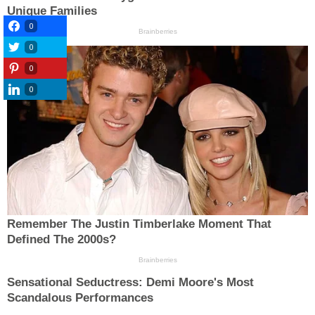
0
0
0
0