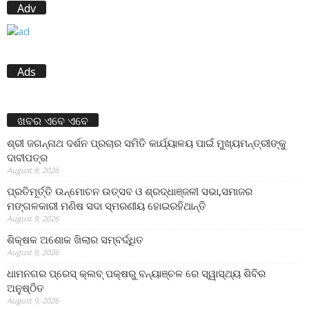
Adv
Ads
ଖବର ଏବେ ଏବେ
ଶ୍ରୀ ଜଗନ୍ନାଥ ଦର୍ଶନ ପ୍ରଚାର ସମିତି କାର୍ଯ୍ୟାଳୟ ପାଇଁ ମୁଖ୍ୟମନ୍ତ୍ରୀଙ୍କୁ
ଦାବୀପତ୍ର
August 9, 2026
ପ୍ରତିମୂର୍ତ୍ତି ଉନ୍ମୋଚନ ଉତ୍ସବ ଓ ଶ୍ରଦ୍ଧାଞ୍ଜଳୀ ସଭା,ସମାଜର
ମଙ୍ଗଳକାରୀ ମଣିଷ ସଦା ସ୍ମରଣୀୟ ହୋଇରହିଥାନ୍ତି
August 9, 2026
ଶିକ୍ଷକ ଅଶୋକ ଖିଲାର ସମ୍ବର୍ଦ୍ଧିତ
August 9, 2026
ଧାମନଗର ପ୍ରେସ୍ କ୍ଲବ୍ ପକ୍ଷରୁ ବନ୍ୟାଞ୍ଚଳ ରେ ସ୍ୱାସ୍ଥ୍ୟ ଶିବିର
ଅନୁଷ୍ଠିତ
August 9, 2026