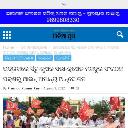
Ads
Home
ଜିଲ୍ଲା ପରିକ୍ରମା
ଭଦ୍ରକରେ ସିଟୁ-କୃଷକ ସଭା-କ୍ଷେତ ମଜଦୁର
ସଂଗଠନ ପକ୍ଷରୁ ଆଇନ୍ ଅମାନ୍ୟ ଆନ୍ଦୋଳନ
ଜିଲ୍ଲା ପରିକ୍ରମା
ଭଦ୍ରକ
ରାଜନୀତି
ଭଦ୍ରକରେ ସିଟୁ-କୃଷକ ସଭା-କ୍ଷେତ ମଜଦୁର ସଂଗଠନ
ପକ୍ଷରୁ ଆଇନ୍ ଅମାନ୍ୟ ଆନ୍ଦୋଳନ
By
Pramod Kumar Ray
-
August 9, 2022
52