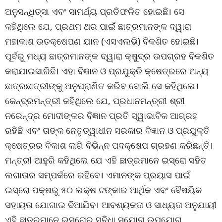
ଅନୁସନ୍ଧିତ୍ସା ଏବଂ ସାମର୍ଥ୍ୟ ପ୍ରତିଫଳିତ ହୋଇଛି। ସେ
କହିଥିଲେ ଯେ, ପ୍ରଥମ ଥର ପାଇଁ ଛାତ୍ରମାନଙ୍କ ଦ୍ୱାରା
ମହାକାଶ ଉତକ୍ଷେପଣ ଯାନ (ଏସଏଲଭି) ବିକଶିତ ହୋଇଛି।
ପୂର୍ବରୁ ମଧ୍ୟ ଛାତ୍ରମାନଙ୍କ ଦ୍ୱାରା କ୍ଷୁଦ୍ର ଉପଗ୍ରହ ବିକଶିତ
କରାଯାଇସାରିଛି। ଏହା ବିଜ୍ଞାନ ଓ ପ୍ରଯୁକ୍ତି କ୍ଷେତ୍ରରେ ଅନ୍ୟ
ଛାତ୍ରଛାତ୍ରୀଙ୍କୁ ଅନୁପ୍ରାଣିତ କରିବ ବୋଲି ସେ କହିଥିଲେ।
କେନ୍ଦ୍ରମନ୍ତ୍ରୀ କହିଥିଲେ ଯେ, ପ୍ରଧାନମନ୍ତ୍ରୀ ଶ୍ରୀ
ନରେନ୍ଦ୍ର ମୋଦୀଙ୍କର ବିଜ୍ଞାନ ପ୍ରତି ସ୍ୱାଭାବିକ ଆଗ୍ରହ
ରହିଛି ଏବଂ ତାଙ୍କ ନେତୃତ୍ୱାଧୀନ ସରକାର ବିଜ୍ଞାନ ଓ ପ୍ରଯୁକ୍ତି
କ୍ଷେତ୍ରର ବିକାଶ ଲାଗି ବିଭିନ୍ନ ପଦକ୍ଷେପ ଗ୍ରହଣ କରିଛନ୍ତି।
ମନ୍ତ୍ରୀ ଆହୁରି କହିଥିଲେ ଯେ ଏହି ଛାତ୍ରମାନେ ଇସ୍ରୋ ସହିତ
ଲଗାତାର ସମ୍ପର୍କରେ ରହିବେ। ଏମାନଙ୍କ ପ୍ରୟାସ ପାଇଁ
ଇସ୍ରୋ ପକ୍ଷରୁ ୫୦ ଲକ୍ଷ ଟଙ୍କାର ଆର୍ଥିକ ଏବଂ ବୈଷୟିକ
ସହାୟତା ଯୋଗାଇ ଦିଆଯିବ। ଆବଶ୍ୟକତା ଓ ସାଧ୍ୟତା ଅନୁଯାୟୀ
ଏହି ଛାତ୍ରମାନେ ଇସ୍ରୋର ସୁବିଧା ସୁଯୋଗ ଉପଯୋଗ