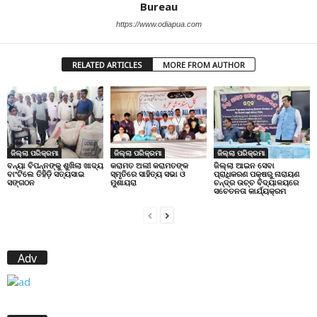
Bureau
https://www.odiapua.com
RELATED ARTICLES
MORE FROM AUTHOR
ଜିଲ୍ଲା ପରିକ୍ରମା
ଜିଲ୍ଲା ପରିକ୍ରମା
ଜିଲ୍ଲା ପରିକ୍ରମା
ବନ୍ୟା ବିପନ୍ନଙ୍କୁ ଶୁଖିଲା ଖାଦ୍ୟ
କରାମତ ଅଲୀ କରାମତଙ୍କ
ଜିଲ୍ଲା ଆଇନ ସେବା
ବାଂଟିଲେ ତିହିଡି଼ ସତ୍ୟସାଇ
ସ୍ମୃତିରେ ସାହିତ୍ୟ ସଭା ଓ
ପ୍ରାଧିକରଣ ପକ୍ଷରୁ ନାରାୟଣ
ସଙ୍ଗଠନ
ମୁଶାୟରା
ଚନ୍ଦ୍ର ଉଚ୍ଚ ବିଦ୍ୟାଳୟରେ
ସଚେତନତା କାର୍ଯ୍ୟକ୍ରମ
Adv