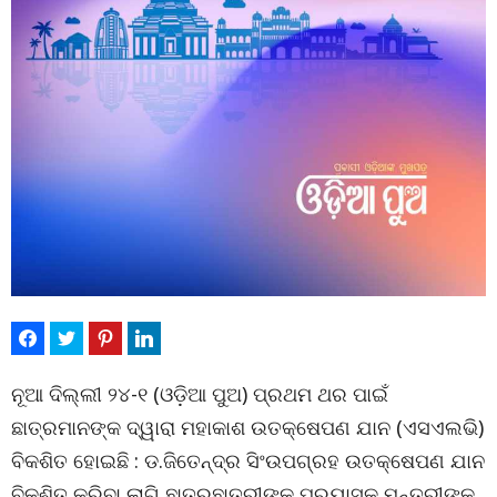
ନୂଆ ଦିଲ୍ଲୀ ୨୪-୧ (ଓଡ଼ିଆ ପୁଅ) ପ୍ରଥମ ଥର ପାଇଁ
ଛାତ୍ରମାନଙ୍କ ଦ୍ୱାରା ମହାକାଶ ଉତକ୍ଷେପଣ ଯାନ (ଏସଏଲଭି)
ବିକଶିତ ହୋଇଛି : ଡ.ଜିତେନ୍ଦ୍ର ସିଂଉପଗ୍ରହ ଉତକ୍ଷେପଣ ଯାନ
ବିକଶିତ କରିବା ଲାଗି ଛାତ୍ରଛାତ୍ରୀଙ୍କ ପ୍ରୟାସକୁ ମନ୍ତ୍ରୀଙ୍କ