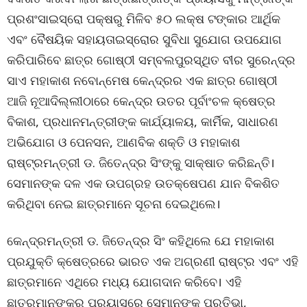
ପ୍ରଶଂସାଇସ୍ରୋ ପକ୍ଷରୁ ମିଳିବ ୫୦ ଲକ୍ଷ ଟଙ୍କାର ଆର୍ଥିକ
ଏବଂ ବୈଷୟିକ ସହାୟତାଇସ୍ରୋର ସୁବିଧା ସୁଯୋଗ ଉପଯୋଗ
କରିପାରିବେ ଛାତ୍ର ଗୋଷ୍ଠୀ ସମ୍ବଲପୁରସ୍ଥିତ ବୀର ସୁରେନ୍ଦ୍ର
ସାଏ ମହାକାଶ ନବୋନ୍ମେଷ କେନ୍ଦ୍ରର ଏକ ଛାତ୍ର ଗୋଷ୍ଠୀ
ଆଜି ନୂଆଦିଲ୍ଲୀଠାରେ କେନ୍ଦ୍ର ଉତର ପୂର୍ବାଂଚଳ କ୍ଷେତ୍ର
ବିକାଶ, ପ୍ରଧାନମନ୍ତ୍ରୀଙ୍କ କାର୍ଯ୍ୟାଳୟ, କାର୍ମିକ, ସାଧାରଣ
ଅଭିଯୋଗ ଓ ପେନସନ, ଆଣବିକ ଶକ୍ତି ଓ ମହାକାଶ
ରାଷ୍ଟ୍ରମନ୍ତ୍ରୀ ଡ. ଜିତେନ୍ଦ୍ର ସିଂଙ୍କୁ ସାକ୍ଷାତ କରିଛନ୍ତି।
ସେମାନଙ୍କ ଦଳ ଏକ ଉପଗ୍ରହ ଉତକ୍ଷେପଣ ଯାନ ବିକଶିତ
କରିଥିବା ନେଇ ଛାତ୍ରମାନେ ସୂଚନା ଦେଇଥିଲେ।
କେନ୍ଦ୍ରମନ୍ତ୍ରୀ ଡ. ଜିତେନ୍ଦ୍ର ସିଂ କହିଥିଲେ ଯେ ମହାକାଶ
ପ୍ରଯୁକ୍ତି କ୍ଷେତ୍ରରେ ଭାରତ ଏକ ଅଗ୍ରଣୀ ରାଷ୍ଟ୍ର ଏବଂ ଏହି
ଛାତ୍ରମାନେ ଏଥିରେ ମଧ୍ୟ ଯୋଗଦାନ କରିବେ। ଏହି
ଛାତ୍ରମାନଙ୍କର ପ୍ରୟାସରେ ସେମାନଙ୍କ ପ୍ରତିଭା,