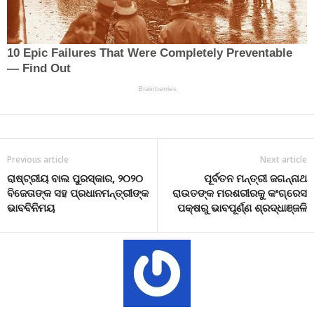
Previous article
Next article
ରାଷ୍ଟ୍ରୀୟ ବାଲ ପୁରସ୍କାର, ୨୦୨୦
ପୂର୍ବତନ ମନ୍ତ୍ରୀ ଜଗନ୍ନାଥ
ବିଜେତାଙ୍କ ସହ ପ୍ରଧାନମନ୍ତ୍ରୀଙ୍କ
ରାଉତଙ୍କ ମରଶରୀରକୁ କଂଗ୍ରେସ
ଭାବବିନିମୟ
ପକ୍ଷରୁ ଭାବପୂର୍ଣ୍ଣ ଶ୍ରଦ୍ଧାଞ୍ଜଳି