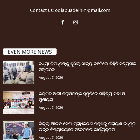
Contact us:
odiapuadelhi@gmail.com
EVEN MORE NEWS
ବନ୍ୟା ବିପନ୍ନଙ୍କୁ ଶୁଖିଲା ଖାଦ୍ୟ ବାଂଟିଲେ ତିହିଡି଼ ସତ୍ୟସାଇ
ସଙ୍ଗଠନ
August 7, 2026
କରାମତ ଅଲୀ କରାମତଙ୍କ ସ୍ମୃତିରେ ସାହିତ୍ୟ ସଭା ଓ
ମୁଶାୟରା
August 7, 2026
ଜିଲ୍ଲା ଆଇନ ସେବା ପ୍ରାଧିକରଣ ପକ୍ଷରୁ ନାରାୟଣ ଚନ୍ଦ୍ର
ଉଚ୍ଚ ବିଦ୍ୟାଳୟରେ ସଚେତନତା କାର୍ଯ୍ୟକ୍ରମ
August 7, 2026