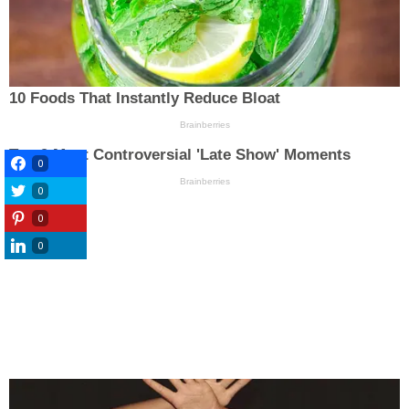
0
0
0
0