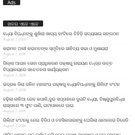
Ads
ଖବର ଏବେ ଏବେ
ବନ୍ୟା ବିପନ୍ନଙ୍କୁ ଶୁଖିଲା ଖାଦ୍ୟ ବାଂଟିଲେ ତିହିଡି଼ ସତ୍ୟସାଇ ସଙ୍ଗଠନ
August 7, 2026
କରାମତ ଅଲୀ କରାମତଙ୍କ ସ୍ମୃତିରେ ସାହିତ୍ୟ ସଭା ଓ ମୁଶାୟରା
August 7, 2026
ଜିଲ୍ଲା ଆଇନ ସେବା ପ୍ରାଧିକରଣ ପକ୍ଷରୁ ନାରାୟଣ ଚନ୍ଦ୍ର ଉଚ୍ଚ
ବିଦ୍ୟାଳୟରେ ସଚେତନତା କାର୍ଯ୍ୟକ୍ରମ
August 7, 2026
ଭଦ୍ରକ ଜିଲା ଦଳିତ ମହାସଂଘ ପକ୍ଷରୁ ବନ୍ୟାବିପନ୍ନଙ୍କୁ ରିଲିଫ ବଂଟନ
August 7, 2026
ବଢ଼ିଲା ନାଳିଆ ରେବ କପାଳି,ଦୁଇ ସପ୍ତାହରେ ଦୁଇଟି ବନ୍ୟା, ବିଷ୍ଣୁପୁରବିନ୍ଧା
ରାସ୍ତାରେ ୩ ଫୁଟ ପାଣି, ଇଟାପାଳରେ ଘାଇ
August 7, 2026
ରିଲିଫ ବଂଟନକୁ ନେଇ ବିଡିଓ ଓ ତହସିଲଦାରଙ୍କୁ ଘେରିଲା ଧାମନଗର ବିଜେଡି
August 7, 2026
ଜୀବିତ ମା’ଙ୍କୁ ମୃତ ଦର୍ଶାଇ ଜମି ହଡ଼ପ ଘଟଣା,ଆରଆଇ ଓ ଦୁଇ ପୁଅଙ୍କ