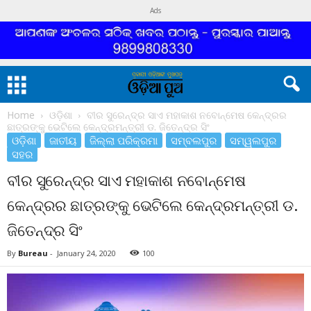
Ads
Home
ଓଡ଼ିଶା
ବୀର ସୁରେନ୍ଦ୍ର ସାଏ ମହାକାଶ ନବୋନ୍ମେଷ କେନ୍ଦ୍ରର
ଛାତ୍ରଙ୍କୁ ଭେଟିଲେ କେନ୍ଦ୍ରମନ୍ତ୍ରୀ ଡ. ଜିତେନ୍ଦ୍ର ସିଂ
ଓଡ଼ିଶା
ଜାତୀୟ
ଜିଲ୍ଲା ପରିକ୍ରମା
ସମ୍ବଲପୁର
ସମ୍ୱଲପୁର
ସହର
ବୀର ସୁରେନ୍ଦ୍ର ସାଏ ମହାକାଶ ନବୋନ୍ମେଷ
କେନ୍ଦ୍ରର ଛାତ୍ରଙ୍କୁ ଭେଟିଲେ କେନ୍ଦ୍ରମନ୍ତ୍ରୀ ଡ.
ଜିତେନ୍ଦ୍ର ସିଂ
By
Bureau
-
January 24, 2020
100