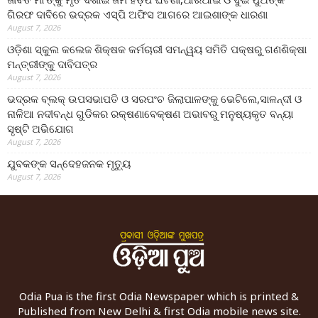
ଗିରଫ ଦାବିରେ ଭଦ୍ରକ ଏସ୍‌ପି ଅଫିସ ଆଗରେ ଆଇଶାଙ୍କ ଧାରଣା
August 7, 2026
ଓଡ଼ିଶା ସ୍କୁଲ କଲେଜ ଶିକ୍ଷକ କର୍ମଚାରୀ ସମନ୍ୱୟ ସମିତି ପକ୍ଷରୁ ଗଣଶିକ୍ଷା
ମନ୍ତ୍ରୀଙ୍କୁ ଦାବିପତ୍ର
August 7, 2026
ଭଦ୍ରକ ବ୍ଲକ୍ ଉପସଭାପତି ଓ ସରପଂଚ ଜିଲାପାଳଙ୍କୁ ଭେଟିଲେ,ସାଳନ୍ଦୀ ଓ
ନାଳିଆ ନଦୀବନ୍ଧ ଗୁଡିକର ରକ୍ଷଣାବେକ୍ଷଣ ଅଭାବରୁ ମନୁଷ୍ୟକୃତ ବନ୍ୟା
ସୃଷ୍ଟି ଅଭିଯୋଗ
August 7, 2026
ଯୁବକଙ୍କ ସନ୍ଦେହଜନକ ମୃତ୍ୟୁ
August 7, 2026
Odia Pua is the first Odia Newspaper which is printed &
Published from New Delhi & first Odia mobile news site.