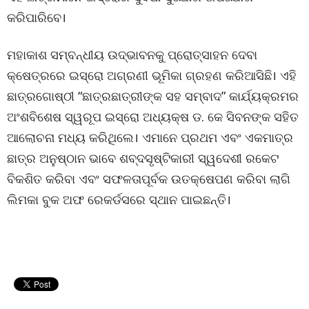
କରିପାରିବେ।
ମହାକାଶ ସମ୍ବନ୍ଧୀୟ ଉଦ୍ଭାବନକୁ ପ୍ରୋତ୍ସାହନ ଦେବା
କ୍ଷେତ୍ରରେ ଇସ୍ରୋ ଅଗ୍ରଣୀ ଭୂମିକା ଗ୍ରହଣ କରିଆସିଛି। ଏହି
ଛାତ୍ରଗୋଷ୍ଠୀ “ଛାତ୍ରଛାତ୍ରୀଙ୍କ ସହ ସମ୍ବାଦ” କାର୍ଯ୍ୟକ୍ରମର
ଅଂଶବିଶେଷ ସ୍ୱରୂପ ଇସ୍ରୋ ଅଧ୍ୟକ୍ଷ ଡ. କେ ସିବନଙ୍କ ସହିତ
ଆଲୋଚନା ମଧ୍ୟ କରିଥିଲେ। ଏମାନେ ପ୍ରଥମ ଏବଂ ଏକମାତ୍ର
ଛାତ୍ର ଅନୁଷ୍ଠାନ ଭାବେ ଶବ୍ଦସୃଷ୍ଟିକାରୀ ସ୍ୱଦେଶୀ ରକେଟ
ବିକଶିତ କରିବା ଏବଂ ସଫଳତାପୂର୍ବକ ଉତକ୍ଷେପଣ କରିବା ଲାଗି
ଲିମକା ବୁକ ଅଫ ରେକର୍ଡସରେ ସ୍ଥାନ ପାଇଛନ୍ତି।