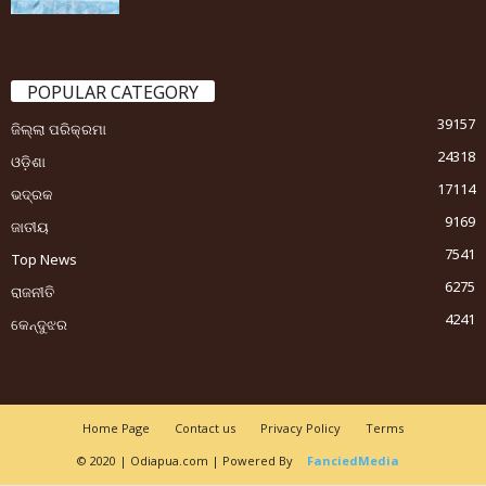
POPULAR CATEGORY
39157
ଜିଲ୍ଲା ପରିକ୍ରମା
24318
ଓଡ଼ିଶା
17114
ଭଦ୍ରକ
9169
ଜାତୀୟ
7541
Top News
6275
ରାଜନୀତି
4241
କେନ୍ଦୁଝର
Home Page
Contact us
Privacy Policy
Terms
© 2020 | Odiapua.com | Powered By
FanciedMedia