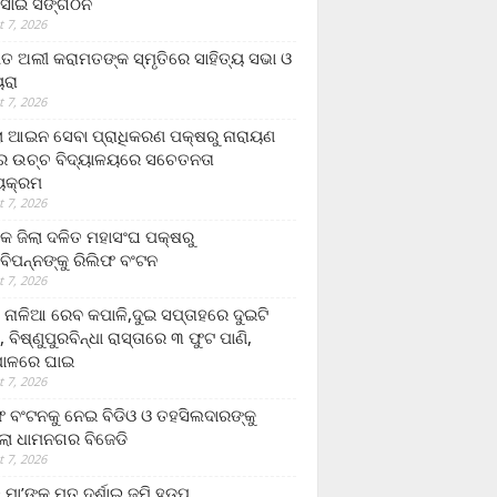
ସାଇ ସଙ୍ଗଠନ
 7, 2026
ତ ଅଲୀ କରାମତଙ୍କ ସ୍ମୃତିରେ ସାହିତ୍ୟ ସଭା ଓ
ୟରା
 7, 2026
ଲା ଆଇନ ସେବା ପ୍ରାଧିକରଣ ପକ୍ଷରୁ ନାରାୟଣ
୍ର ଉଚ୍ଚ ବିଦ୍ୟାଳୟରେ ସଚେତନତା
୍ୟକ୍ରମ
 7, 2026
କ ଜିଲା ଦଳିତ ମହାସଂଘ ପକ୍ଷରୁ
ାବିପନ୍ନଙ୍କୁ ରିଲିଫ ବଂଟନ
 7, 2026
ା ନାଳିଆ ରେବ କପାଳି,ଦୁଇ ସପ୍ତାହରେ ଦୁଇଟି
, ବିଷ୍ଣୁପୁରବିନ୍ଧା ରାସ୍ତାରେ ୩ ଫୁଟ ପାଣି,
ାଳରେ ଘାଇ
 7, 2026
ଫ ବଂଟନକୁ ନେଇ ବିଡିଓ ଓ ତହସିଲଦାରଙ୍କୁ
ଲା ଧାମନଗର ବିଜେଡି
 7, 2026
 ମା’ଙ୍କୁ ମୃତ ଦର୍ଶାଇ ଜମି ହଡ଼ପ