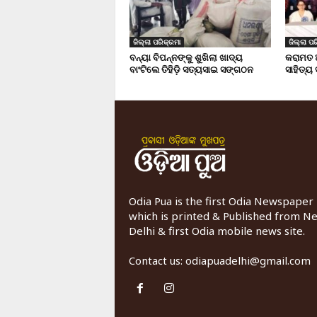
ଜିଲ୍ଲା ପରିକ୍ରମା
ଜିଲ୍ଲା ପର
ବନ୍ୟା ବିପନ୍ନଙ୍କୁ ଶୁଖିଲା ଖାଦ୍ୟ
କରାମତ 
ବାଂଟିଲେ ତିହିଡି଼ ସତ୍ୟସାଇ ସଙ୍ଗଠନ
ସାହିତ୍ୟ
Odia Pua is the first Odia Newspaper
which is printed & Published from N
Delhi & first Odia mobile news site.
Contact us:
odiapuadelhi@gmail.com