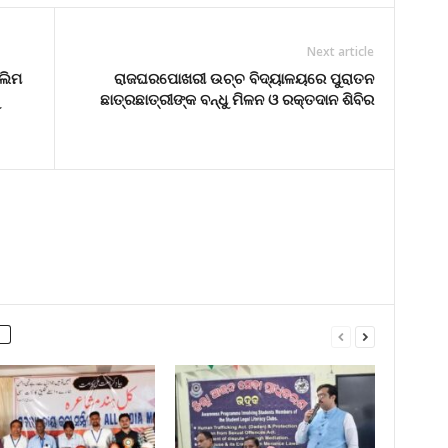
Next article
ଲିମ
ରାଜଘରପୋଖରୀ ଉଚ୍ଚ ବିଦ୍ୟାଳୟରେ ପୁରାତନ
ଛାତ୍ରଛାତ୍ରୀଙ୍କ ବନ୍ଧୁ ମିଳନ ଓ ରକ୍ତଦାନ ଶିବିର