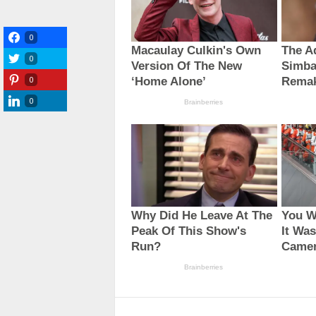
0
0
0
0