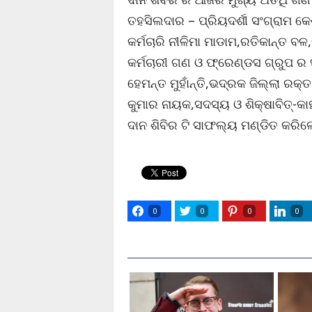
ତହସିଲଦାର – ପ୍ରିୟଦର୍ଶୀ ସଂଗ୍ରାମ କେ
କର୍ମଚାରି ନୀଳିମା ମାଡାମ,ରତିକାନ୍ତ ବ
କର୍ମଚାରୀ ଗଣ ଓ ଫ୍ରେଣ୍ଡସ ଗ୍ରୁପ ର 
ହେମନ୍ତ ମୁହାଁନ୍ତି,ଭଦ୍ରକ ଜିଲ୍ଲା ରକ
କୁମାର ନାୟକ,ସଦସ୍ୟ ଓ ଶିକ୍ଷାବିତ୍‌-କାହ
ଦାନ ଶିବିର ଟି ସାଫଲ୍ୟ ମଣ୍ଡିତ କରିଲ
0
0
0
0