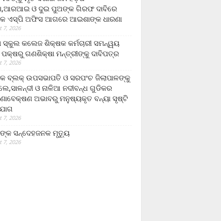
,ଆରଆଇ ଓ ଦୁଇ ପୁଅଙ୍କ ଗିରଫ ଦାବିରେ
କ ଏସ୍‌ପି ଅଫିସ ଆଗରେ ଆଇଶାଙ୍କ ଧାରଣା
 7, 2026
ା ସ୍କୁଲ କଲେଜ ଶିକ୍ଷକ କର୍ମଚାରୀ ସମନ୍ୱୟ
 ପକ୍ଷରୁ ଗଣଶିକ୍ଷା ମନ୍ତ୍ରୀଙ୍କୁ ଦାବିପତ୍ର
 7, 2026
କ ବ୍ଲକ୍ ଉପସଭାପତି ଓ ସରପଂଚ ଜିଲାପାଳଙ୍କୁ
ଲେ,ସାଳନ୍ଦୀ ଓ ନାଳିଆ ନଦୀବନ୍ଧ ଗୁଡିକର
ଣାବେକ୍ଷଣ ଅଭାବରୁ ମନୁଷ୍ୟକୃତ ବନ୍ୟା ସୃଷ୍ଟି
ଯୋଗ
 7, 2026
ଙ୍କ ସନ୍ଦେହଜନକ ମୃତ୍ୟୁ
 7, 2026