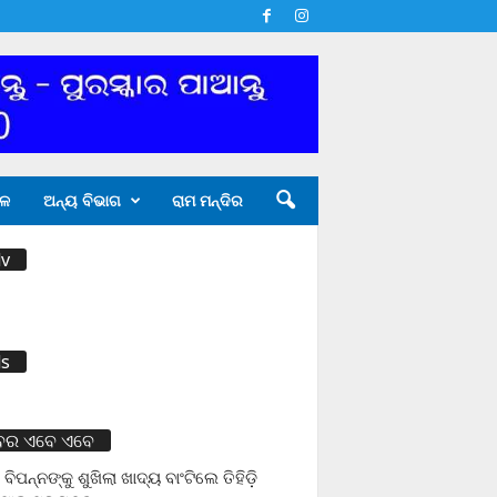
ଳ
ଅନ୍ୟ ବିଭାଗ
ରାମ ମନ୍ଦିର
v
s
ବର ଏବେ ଏବେ
 ବିପନ୍ନଙ୍କୁ ଶୁଖିଲା ଖାଦ୍ୟ ବାଂଟିଲେ ତିହିଡି଼