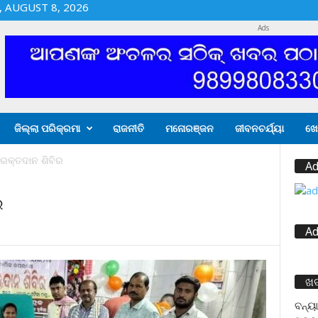
 AUGUST 8, 2026
Ads
ଜିଲ୍ଲା ପରିକ୍ରମା
ରାଜନୀତି
ମନୋରଞ୍ଜନ
ଜୀବନଚର୍ଯ୍ୟା
ଖେ
େ ରକ୍ତଦାନ ଶିବିର
Ad
ର
Ad
ଖ
ବନ୍ୟା