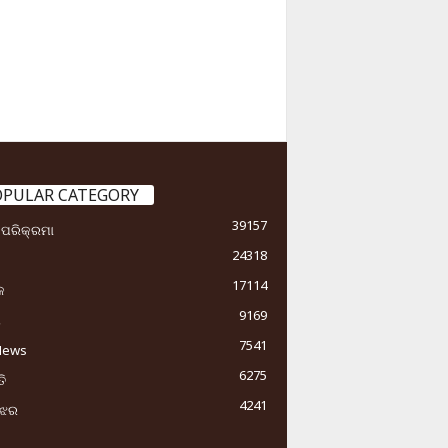
OPULAR CATEGORY
39157
ା ପରିକ୍ରମା
24318
17114
କ
9169
ୟ
7541
News
6275
ି
4241
ୁଝର