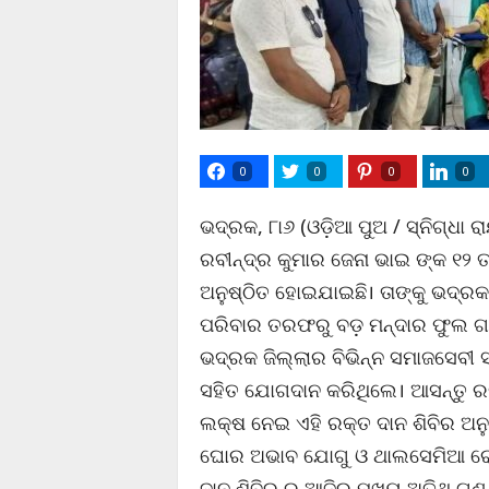
0
0
0
0
ଭଦ୍ରକ, ୮ା୬ (ଓଡ଼ିଆ ପୁଅ / ସ୍ନିଗ୍ଧା 
ରବୀନ୍ଦ୍ର କୁମାର ଜେନା ଭାଇ ଙ୍କ ୧୨ ତ
ଅନୁଷ୍ଠିତ ହୋଇଯାଇଛି। ତାଙ୍କୁ ଭଦ୍ରକ
ପରିବାର ତରଫରୁ ବଡ଼ ମନ୍ଦାର ଫୁଲ ଗଛ 
ଭଦ୍ରକ ଜିଲ୍ଲାର ବିଭିନ୍ନ ସମାଜସେବୀ 
ସହିତ ଯୋଗଦାନ କରିଥିଲେ। ଆସନ୍ତୁ ରକ
ଲକ୍ଷ ନେଇ ଏହି ରକ୍ତ ଦାନ ଶିବିର ଅନୁ
ଘୋର ଅଭାବ ଯୋଗୁ ଓ ଥାଲସେମିଆ ରୋଗ
ଦାନ ଶିବିର ର ଆଜିର ମୁଖ୍ୟ ଅତିଥି ଗ