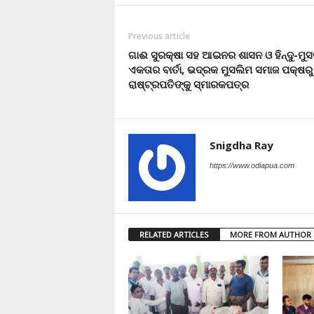
Previous article
ଗାଈ ସୁରକ୍ଷା ସହ ଆଇନର ଶାସନ ଓ ହିନ୍ଦୁ-ମୁସ
ଏକତାର ବାର୍ତା, ଭଦ୍ରକ ମୁସଲିମ ସମାଜ ପକ୍ଷରୁ
ରାଷ୍ଟ୍ରପତିଙ୍କୁ ସ୍ମାରକପତ୍ର
Snigdha Ray
https://www.odiapua.com
RELATED ARTICLES
MORE FROM AUTHOR