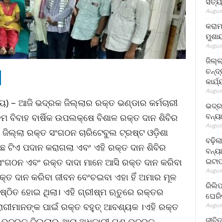
ସତ୍ୟ
August
କରାମ
ମୁଶା
August
ଜିଲ୍
ଚନ୍ଦ
କାର୍ଯ
August
ରାୟ) – ଆଜି ଭଦ୍ରକ ଜିଲ୍ଲାର ରକ୍ତ ଭଣ୍ଡାର କର୍ମଚାରୀ
ଭଦ୍ର
ବନ୍ୟ
ମ ବିବାହ ବାର୍ଷିକ ଉପଲକ୍ଷେ ବିଶାଳ ରକ୍ତ ଦାନ ଶିବିର
August
 ଜିଲ୍ଲା ରକ୍ତ ସଂଗଠନ ଚାରିଟେବୁଲ ଟ୍ରଷ୍ଟ ଓଡ଼ିଶା
ବଢ଼ିଲ
ଟିଏ ପଦାନ କରାଗଲା ଏବଂ ଏହି ରକ୍ତ ଦାନ ଶିବିର
ବନ୍ୟା
ଇଟାପ
ସଂଗଠନ ଏବଂ ରକ୍ତ ଦାଦା ମାନେ ଆସି ରକ୍ତ ଦାନ କରିବା
August
୍ତ ଦାନ କରିବା ଜୀବନ ବେଂଚଇବା ଏହା ହିଁ ଅମାର ମୂଳ
ରିଲି
ଷ୍ଠିତ ହୋଇ ଥିଲା। ଏହି ଗ୍ରୀଷ୍ମ ଋତୁରେ ରକ୍ତର
ଘେରି
ୀମାନଙ୍କ ପାଇଁ ରକ୍ତ ବହୁତ୍ ଆବଶ୍ୟକ ।ଏହି ରକ୍ତ
August
ଜୀବିତ
ଣ ଭଦ୍ରକ ଜିଲ୍ଲାର ଥାନା ଅଧିକାରୀ ଗଣ,ଭଦ୍ରକ