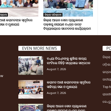
ିକ୍ରମା
ଜିଲ୍ଲା ପରିକ୍ରମା
ଅଲୀ କରାମତଙ୍କ ସ୍ମୃତିରେ
ଜିଲ୍ଲା ଆଇନ ସେବା ପ୍ରାଧିକରଣ
 ସଭା ଓ ମୁଶାୟରା
ପକ୍ଷରୁ ନାରାୟଣ ଚନ୍ଦ୍ର ଉଚ୍ଚ
ବିଦ୍ୟାଳୟରେ ସଚେତନତା କାର୍ଯ୍ୟକ୍ରମ
EVEN MORE NEWS
P
ଜିଲ୍ଲ
ବନ୍ୟା ବିପନ୍ନଙ୍କୁ ଶୁଖିଲା ଖାଦ୍ୟ
ବାଂଟିଲେ ତିହିଡି଼ ସତ୍ୟସାଇ ସଙ୍ଗଠନ
ଓଡ଼ିଶା
August 7, 2026
ଭଦ୍ର
ew
ଜାତୀ
କରାମତ ଅଲୀ କରାମତଙ୍କ ସ୍ମୃତିରେ
ସାହିତ୍ୟ ସଭା ଓ ମୁଶାୟରା
Top 
August 7, 2026
ରାଜନୀତ
କେନ୍ଦ
ଜିଲ୍ଲା ଆଇନ ସେବା ପ୍ରାଧିକରଣ
ପକ୍ଷରୁ ନାରାୟଣ ଚନ୍ଦ୍ର ଉଚ୍ଚ