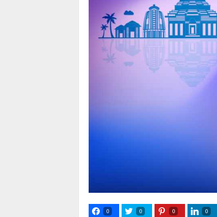
0
0
0
0