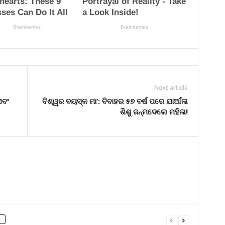
Next article
ଏବଂ
ବିଶ୍ୱର ବୟସ୍କ ମା’: ବିବାହର ୫୭ ବର୍ଷ ପରେ ଯାଆଁଳା
ଶିଶୁ ଜନ୍ମଦେଲେ ମହିଳା!