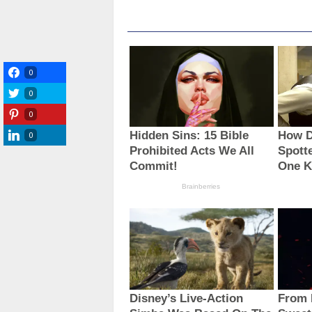
0
0
0
0