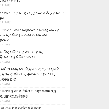
ସାଇ ସଙ୍ଗଠନ
 7, 2026
ତ ଅଲୀ କରାମତଙ୍କ ସ୍ମୃତିରେ ସାହିତ୍ୟ ସଭା ଓ
ୟରା
 7, 2026
ଲା ଆଇନ ସେବା ପ୍ରାଧିକରଣ ପକ୍ଷରୁ ନାରାୟଣ
୍ର ଉଚ୍ଚ ବିଦ୍ୟାଳୟରେ ସଚେତନତା
୍ୟକ୍ରମ
 7, 2026
କ ଜିଲା ଦଳିତ ମହାସଂଘ ପକ୍ଷରୁ
ାବିପନ୍ନଙ୍କୁ ରିଲିଫ ବଂଟନ
 7, 2026
ା ନାଳିଆ ରେବ କପାଳି,ଦୁଇ ସପ୍ତାହରେ ଦୁଇଟି
, ବିଷ୍ଣୁପୁରବିନ୍ଧା ରାସ୍ତାରେ ୩ ଫୁଟ ପାଣି,
ାଳରେ ଘାଇ
 7, 2026
ଫ ବଂଟନକୁ ନେଇ ବିଡିଓ ଓ ତହସିଲଦାରଙ୍କୁ
ଲା ଧାମନଗର ବିଜେଡି
 7, 2026
 ମା’ଙ୍କୁ ମୃତ ଦର୍ଶାଇ ଜମି ହଡ଼ପ