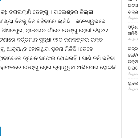
ଘଟଣା
କ): ଡରାଇଲାଣି ଡେଙ୍ଗୁ । ବାଲେଶ୍ଵର ଜିଲ୍ଲା
ଭଦ୍ର
August
ଖ୍ୟା ଦିନକୁ ଦିନ ବଢ଼ିବାରେ ଲାଗିଛି । ଜଳେଶ୍ୱରରେ
ଓଡ଼ିଶ
ଶିଖରପୁର, ରାଜନଗର ଗାଁରେ ଡେଙ୍ଗୁ ରୋଗୀ ଚିହ୍ନଟ
ସମିତି
ଣାରେ ବର୍ତ୍ତମାନ ସୁଦ୍ଧା ୧୨୦ ଜଣକଙ୍କର ରକ୍ତ
August
ଗୁ ଆକ୍ରାନ୍ତ ହୋଇଥିବା ସୂଚନା ମିଳିଛି ।ତେବେ
ଭଦ୍ର
ଭେଟି
ଥିବାବେଳେ ଡ୍ରେନ ସଫେଇ ହୋଇନାହିଁ । ପାଣି ଜମି ରହିବା
ରକ୍ଷ
 ଯାହାଫଳରେ ଡେଙ୍ଗୁ ରୋଗ ବ୍ୟାପୁଥିବା ଅଭିଯୋଗ ହୋଇଛି
ଅଭି
August
ଯୁବକ
August