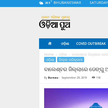
C
BHUBANESWAR
SATURDAY,
28.9
O
d
i
a
p
u
a
ଓଡ଼ିଶା
COVID OUTBREAK
.
c
Home
ଓଡ଼ିଶା
ବାଲେଶ୍ବର ଜିଲ୍ଲାରେ ଡେଙ
o
ଓଡ଼ିଶା
ଜିଲ୍ଲା ପରିକ୍ରମା
m
ବାଲେଶ୍ବର ଜିଲ୍ଲାରେ ଡେଙ୍ଗୁ
By
Bureau
-
September 29, 2019
118