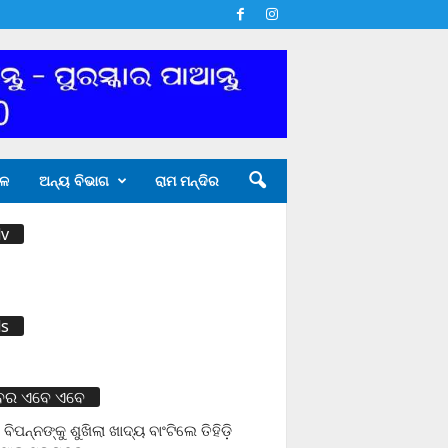
ଳ
ଅନ୍ୟ ବିଭାଗ
ରାମ ମନ୍ଦିର
v
s
ବର ଏବେ ଏବେ
 ବିପନ୍ନଙ୍କୁ ଶୁଖିଲା ଖାଦ୍ୟ ବାଂଟିଲେ ତିହିଡି଼