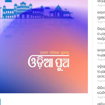
ସତ୍ୟ
August
କରାମ
ମୁଶା
August
ଜିଲ୍
ଚନ୍ଦ
କାର୍ଯ
August
ଭଦ୍ର
ବନ୍ୟ
August
ବଢ଼ିଲ
ବନ୍ୟା
ଇଟାପ
August
ରିଲି
ଘେରି
August
ଜୀବିତ