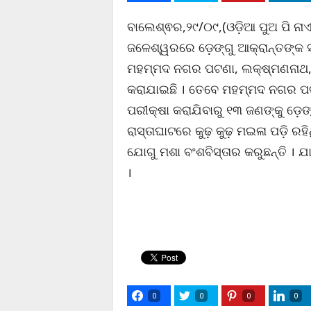
ବାଲେଶ୍ଵର,୨୯/୦୯,(ଓଡ଼ିଆ ପୁଅ ପି ନାଏ
ଜଳେଶ୍ୱରରେ ଡ଼େଙ୍ଗୁ ଆକ୍ରାନ୍ତଙ୍କ ସଂ
ମହମ୍ମଦ ନଗର ପଟଣା, ଲକ୍ଷ୍ମଣନାଥ, 
କରାଯାଇଛି । ତେବେ ମହମ୍ମଦ ନଗର ପଟ
ପରୀକ୍ଷା କରାଯିବାରୁ ୧୩ ଜଣଙ୍କୁ ଡ଼େଙ୍
ରାସ୍ତାଘାଟରେ କୁଢ଼ କୁଢ଼ ମଇଳା ପଡ଼ି ରହି
ଯୋଗୁ ମଶା ବଂଶବିସ୍ତାର କରୁଛନ୍ତି ।
।
0
0
0
0