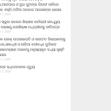
,ଆରଆଇ ଓ ଦୁଇ ପୁଅଙ୍କ ଗିରଫ ଦାବିରେ
କ ଏସ୍‌ପି ଅଫିସ ଆଗରେ ଆଇଶାଙ୍କ ଧାରଣା
 7, 2026
ା ସ୍କୁଲ କଲେଜ ଶିକ୍ଷକ କର୍ମଚାରୀ ସମନ୍ୱୟ
 ପକ୍ଷରୁ ଗଣଶିକ୍ଷା ମନ୍ତ୍ରୀଙ୍କୁ ଦାବିପତ୍ର
 7, 2026
କ ବ୍ଲକ୍ ଉପସଭାପତି ଓ ସରପଂଚ ଜିଲାପାଳଙ୍କୁ
ଲେ,ସାଳନ୍ଦୀ ଓ ନାଳିଆ ନଦୀବନ୍ଧ ଗୁଡିକର
ଣାବେକ୍ଷଣ ଅଭାବରୁ ମନୁଷ୍ୟକୃତ ବନ୍ୟା ସୃଷ୍ଟି
ଯୋଗ
 7, 2026
ଙ୍କ ସନ୍ଦେହଜନକ ମୃତ୍ୟୁ
 7, 2026