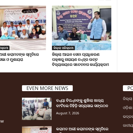
ିକ୍ରମା
ଜିଲ୍ଲା ପରିକ୍ରମା
ଅଲୀ କରାମତଙ୍କ ସ୍ମୃତିରେ
ଜିଲ୍ଲା ଆଇନ ସେବା ପ୍ରାଧିକରଣ
 ସଭା ଓ ମୁଶାୟରା
ପକ୍ଷରୁ ନାରାୟଣ ଚନ୍ଦ୍ର ଉଚ୍ଚ
ବିଦ୍ୟାଳୟରେ ସଚେତନତା କାର୍ଯ୍ୟକ୍ରମ
EVEN MORE NEWS
P
ଜିଲ୍ଲ
ବନ୍ୟା ବିପନ୍ନଙ୍କୁ ଶୁଖିଲା ଖାଦ୍ୟ
ବାଂଟିଲେ ତିହିଡି଼ ସତ୍ୟସାଇ ସଙ୍ଗଠନ
ଓଡ଼ିଶା
August 7, 2026
ଭଦ୍ର
ew
ଜାତୀ
କରାମତ ଅଲୀ କରାମତଙ୍କ ସ୍ମୃତିରେ