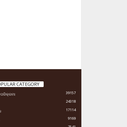
OPULAR CATEGORY
39157
ା ପରିକ୍ରମା
24318
17114
କ
9169
ୟ
7541