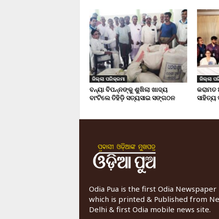
ଜିଲ୍ଲା ପରିକ୍ରମା
ଜିଲ୍ଲା ପର
ବନ୍ୟା ବିପନ୍ନଙ୍କୁ ଶୁଖିଲା ଖାଦ୍ୟ
କରାମତ 
ବାଂଟିଲେ ତିହିଡି଼ ସତ୍ୟସାଇ ସଙ୍ଗଠନ
ସାହିତ୍ୟ
Odia Pua is the first Odia Newspaper
which is printed & Published from N
Delhi & first Odia mobile news site.