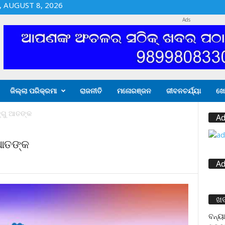
 AUGUST 8, 2026
Ads
ଜିଲ୍ଲା ପରିକ୍ରମା
ରାଜନୀତି
ମନୋରଞ୍ଜନ
ଜୀବନଚର୍ଯ୍ୟା
ଖେ
୍ଗୁ ଆତଙ୍କ
Ad
 ଆତଙ୍କ
Ad
ଖ
ବନ୍ୟା