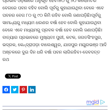
ପ୍ରଭାବ ଓଡ଼ିଶାରେ ଅନୁଭୂତ ହେବ।୫୦ ରୁ ୬୦ କିଲୋମିଟର
ବେଗରେ ପବନ ବହିବ ବୋଲି ପୂର୍ବରୁ କୁହାଯାଉଥିବା ବେଳେ ଏବେ
ପବନର ବେଗ ୮୦ ରୁ ୯୦ କିମି ରହିବ ବୋଲି ଜଣାପଡ଼ିଛି।ପୂର୍ବରୁ
ସାମାନ୍ୟରୁ ମଧ୍ୟମ ଧରଣର ବର୍ଷା ହେବ ବୋଲି କୁହାଯାଉଥିବା
ବେଳେ ଏବେ ମଧ୍ୟମରୁ ପ୍ରବଳ ବର୍ଷା ହେବ ବୋଲି ଜଣାପଡ଼ିଛି।
ବାତ୍ୟାର ପ୍ରଭାବରେ ମୁଖ୍ୟତଃ ପୁରୀ, କଟକ, ଜଗତସିଂହପୁର,
ଭଦ୍ରକ, କେନ୍ଦ୍ରାପଡ଼ା ବାଲେଶ୍ୱର, ଯାଜପୁର ମୟୁରଭଞ୍ଜ ଆଦି
ଅଞ୍ଚଳରେ ଦୁଇ ଦିନ ଧରି ବର୍ଷା ପବନ ଲାଗିରହିବ।-ଦେବଦତ୍ତ
ରଥ