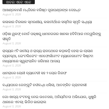
ଖବର ଏବେ ଏବେ
ଆଖଣ୍ଡଳମଣି ମନ୍ଦିରର ବରିଷ୍ଠ ପୂଜାପଣ୍ଡାଙ୍କ ଦେହାନ୍ତ
August 5, 2026
କଳାକାର ଚିରକାଳ ସ୍ମରଣୀୟ, କଳାତୀର୍ଥରେ ସସ୍ମିତା ସ୍ମୃତି ସନ୍ଧ୍ୟା
August 5, 2026
ଓଡ଼ିଶା ୱକଫ୍ ବୋର୍ଡ ପକ୍ଷରୁ ଧାମନଗରର ଖାନକା ହବିବିଆର ମତୱଲିଙ୍କୁ
ସୀକୃତି
August 5, 2026
ରାଜ୍ୟର ୯ଟି ଜାତୀୟ ଓ ରାଜ୍ୟ ରାଜପଥରେ କଡ଼ାକଡ଼ି ହେଲା ଇ-ଚାଲାଣ
ବ୍ୟବସ୍ଥା, ଇେଂଟଲିଜେଂଟ ଏନଫୋର୍ସମେଂଟ ମ୍ୟାନେଜମେଂଟ ସିଷ୍ଟମ
ମାଧ୍ୟମରେ ସ୍ୱୟଂଚାଳିତ ଜରିମାନା ଆଦାୟ
August 5, 2026
ଧାମରାରେ ଚୋରୀ ବ୍ୟାଟେରୀ ସହ ୨ ଚୋର ଗିରଫ
August 5, 2026
ବନ୍ୟାପରେ ଗେଙ୍ଗୁଟି ନଦୀବନ୍ଧ ଧସିଲା, ଆତଙ୍କିତ ଗ୍ରାମବାସୀ
August 5, 2026
ଗୋ-ଖାଦ୍ୟ ବଂଟନକୁ ନେଇ ଉତେଜନା, ଅନିୟମିତତା ଅଭିଯୋଗ, ଧୁଷୁରି
ଥାନାରେ ଏତଲା; ଭିଡିଓ ଭାଇରାଲ
August 5, 2026