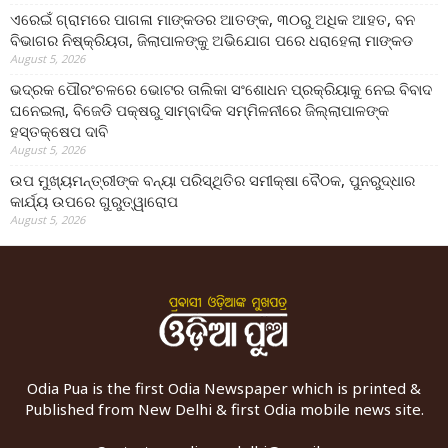
ଏରେଇଁ ଗ୍ରାମରେ ପାଗଳା ମାଙ୍କଡର ଆତଙ୍କ, ୩୦ରୁ ଅଧିକ ଆହତ, ବନ
ବିଭାଗର ନିଷ୍କ୍ରିୟତା, ଜିଲାପାଳଙ୍କୁ ଅଭିଯୋଗ ପରେ ଧରାହେଲା ମାଙ୍କଡ
August 5, 2026
ଭଦ୍ରକ ପୌରଂଚଳରେ ଭୋଟର ତାଲିକା ସଂଶୋଧନ ପ୍ରକ୍ରିୟାକୁ ନେଇ ବିବାଦ
ଘନେଇଲା, ବିଜେଡି ପକ୍ଷରୁ ସାମ୍ବାଦିକ ସମ୍ମିଳନୀରେ ଜିଲ୍ଲାପାଳଙ୍କ
ହସ୍ତକ୍ଷେପ ଦାବି
August 5, 2026
ଉପ ମୁଖ୍ୟମନ୍ତ୍ରୀଙ୍କ ବନ୍ୟା ପରିସ୍ଥିତିର ସମୀକ୍ଷା ବୈଠକ, ପୁନରୁଦ୍ଧାର
କାର୍ଯ୍ୟ ଉପରେ ଗୁରୁତ୍ୱାରୋପ
August 5, 2026
Odia Pua is the first Odia Newspaper which is printed &
Published from New Delhi & first Odia mobile news site.