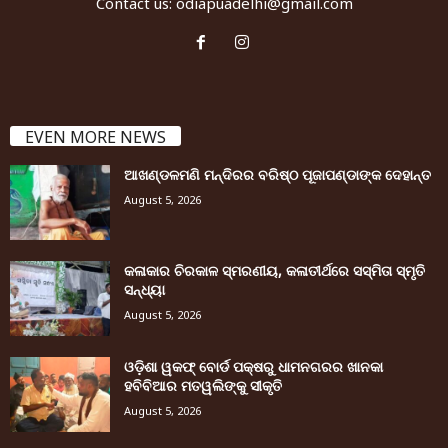
Contact us:
odiapuadelhi@gmail.com
EVEN MORE NEWS
ଆଖଣ୍ଡଳମଣି ମନ୍ଦିରର ବରିଷ୍ଠ ପୂଜାପଣ୍ଡାଙ୍କ ଦେହାନ୍ତ
August 5, 2026
କଳାକାର ଚିରକାଳ ସ୍ମରଣୀୟ, କଳାତୀର୍ଥରେ ସସ୍ମିତା ସ୍ମୃତି
ସନ୍ଧ୍ୟା
August 5, 2026
ଓଡ଼ିଶା ୱକଫ୍ ବୋର୍ଡ ପକ୍ଷରୁ ଧାମନଗରର ଖାନକା
ହବିବିଆର ମତୱଲିଙ୍କୁ ସୀକୃତି
August 5, 2026