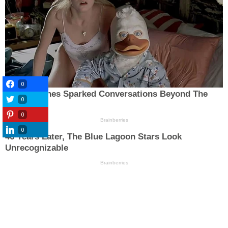
0
0
0
0