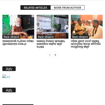
RELATED ARTICLES
MORE FROM AUTHOR
ଜିଲ୍ଲା ପରିକ୍ରମା
ଜିଲ୍ଲା ପରିକ୍ରମା
ଜିଲ୍ଲା ପରିକ୍ରମା
ଆଖଣ୍ଡଳମଣି ମନ୍ଦିରର ବରିଷ୍ଠ
କଳାକାର ଚିରକାଳ ସ୍ମରଣୀୟ,
ଓଡ଼ିଶା ୱକଫ୍ ବୋର୍ଡ ପକ୍ଷରୁ
ପୂଜାପଣ୍ଡାଙ୍କ ଦେହାନ୍ତ
କଳାତୀର୍ଥରେ ସସ୍ମିତା ସ୍ମୃତି
ଧାମନଗରର ଖାନକା ହବିବିଆର
ସନ୍ଧ୍ୟା
ମତୱଲିଙ୍କୁ ସୀକୃତି
Adv
Ads