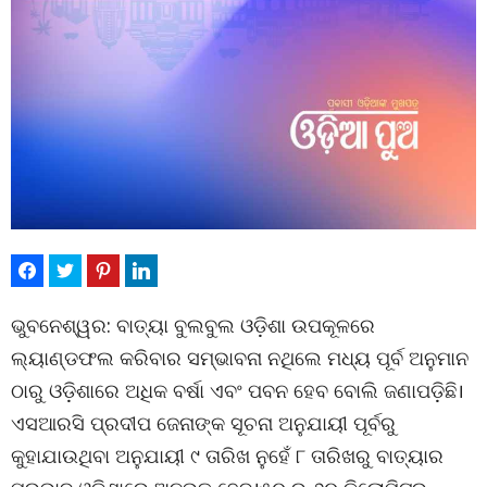
ଭୁବନେଶ୍ୱର: ବାତ୍ୟା ବୁଲବୁଲ ଓଡ଼ିଶା ଉପକୂଳରେ
ଲ୍ୟାଣ୍ଡଫଲ କରିବାର ସମ୍ଭାବନା ନଥିଲେ ମଧ୍ୟ ପୂର୍ବ ଅନୁମାନ
ଠାରୁ ଓଡ଼ିଶାରେ ଅଧିକ ବର୍ଷା ଏବଂ ପବନ ହେବ ବୋଲି ଜଣାପଡ଼ିଛି।
ଏସଆରସି ପ୍ରଦୀପ ଜେନାଙ୍କ ସୂଚନା ଅନୁଯାୟୀ ପୂର୍ବରୁ
କୁହାଯାଉଥିବା ଅନୁଯାୟୀ ୯ ତାରିଖ ନୁହେଁ ୮ ତାରିଖରୁ ବାତ୍ୟାର