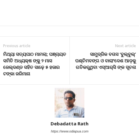
Previous article
Next article
ମିଥ୍ୟା ସତ୍ୟପାଠ ମାମଲା; ପଞ୍ଚାୟତ
ସାମୁଦ୍ରିକ ବତାସ ‘ବୁଲ୍‌ବୁଲ୍‌’
ସମିତି ଅଧ୍ୟକ୍ଷ ଙ୍କୁ ୨ ମାସ
ପଶ୍ଚିମବଙ୍ଗ ଓ ବାଲାଂଦେଶ ଆଡ଼କୁ
ଜେଲ୍‌ଦଣ୍ଡ ସହିତ ସାଢ଼େ ୫ ହଜାର
ଗତିକରୁଥିବା ଏସ୍‌ଆର୍‌ସି ଙ୍କ ସୂଚନା
ଟଙ୍କା ଜରିମାନା
Debadatta Rath
https://www.odiapua.com