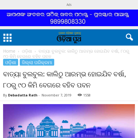
Ads
Home
ଓଡ଼ିଶା
ବାତ୍ୟା ବୁଲବୁଲ: କାଲିଠୁ ଆରମ୍ଭ ହୋଇଯିବ ବର୍ଷା, ୮୦ରୁ
୯୦ କିମି ବେଗରେ ବହିବ ପବନ
ଓଡ଼ିଶା
ଜିଲ୍ଲା ପରିକ୍ରମା
ବାତ୍ୟା ବୁଲବୁଲ: କାଲିଠୁ ଆରମ୍ଭ ହୋଇଯିବ ବର୍ଷା,
୮୦ରୁ ୯୦ କିମି ବେଗରେ ବହିବ ପବନ
By
Debadatta Rath
-
November 7, 2019
1558