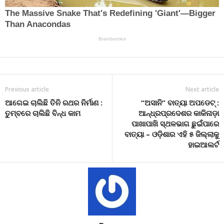
Previous article
Next article
ଆଗେଇ ଚାଲିଛି ତିନି ରଥର ନିର୍ମାଣ :
“ଅସାନି” ବାତ୍ୟା ଅପଡେଟ୍‌ :
ତୁମ୍ବରେ ଚାଲିଛି ବିନ୍ଧ କାମ
ଆନ୍ଧ୍ରପ୍ରଦେଶର କାକିନାଡ଼ା
ପାଖାପାଖି ସ୍ଥଳଭାଗ ଛୁଇଁପାରେ
ବାତ୍ୟା – ଓଡ଼ିଶାର ଏହି ୫ ଜିଲ୍ଲାକୁ
ହାଇଆଲର୍ଟ