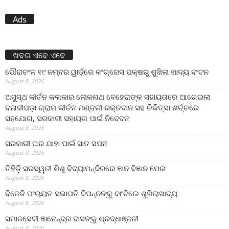
Ads
ଖବର ଏବେ ଏବେ
ପୌରାଚଂଳ ୧୯ ନମ୍ବର ୱାର୍ଡ଼ରେ କଂଗ୍ରେସ ପକ୍ଷରୁ ଶୁଖିଲା ଖାଦ୍ୟ ବଂଟନ
August 8, 2026
ଅସୁସ୍ଥ କୀର୍ତନ କଳାକାର ଲୋକନାଥ ବେହେରାଙ୍କ ସହାୟତାରେ ଆଗେଇଲା
ବଳାଜୀପଡ଼ା ଗ୍ରାମ କୀର୍ତନ ମଣ୍ଡଳୀ ରକ୍ତଦାନ ସହ ଚିକିତ୍ସା ଖର୍ଚ୍ଚରେ
ସହଯୋଗ, ସରକାରୀ ସହାୟତା ପାଇଁ ନିବେଦନ
August 8, 2026
ସରକାରୀ ଘର ଯାହା ପାଇଁ ସାତ ସପନ
August 8, 2026
ତିହିଡି଼ ସରସ୍ୱତୀ ଶିଶୁ ବିଦ୍ୟାମନ୍ଦିରରେ ଜ୍ଞାନ ବିଜ୍ଞାନ ମେଳା
August 8, 2026
ବିଜେଡି ପଂଚାୟତ ସଭାପତି ବିପନ୍ନଙ୍କୁ ବାଂଟିଲେ ଶୁଖିଲାଖାଦ୍ୟ
August 8, 2026
ସମାଜସେବୀ ଜ୍ଞାନେନ୍ଦ୍ର ଦାସଙ୍କୁ ଶ୍ରଦ୍ଧାଞ୍ଜଳୀ
August 8, 2026