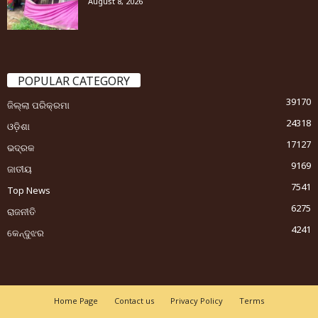
August 8, 2026
POPULAR CATEGORY
39170
ଜିଲ୍ଲା ପରିକ୍ରମା
24318
ଓଡ଼ିଶା
17127
ଭଦ୍ରକ
9169
ଜାତୀୟ
7541
Top News
6275
ରାଜନୀତି
4241
କେନ୍ଦୁଝର
Home Page
Contact us
Privacy Policy
Terms