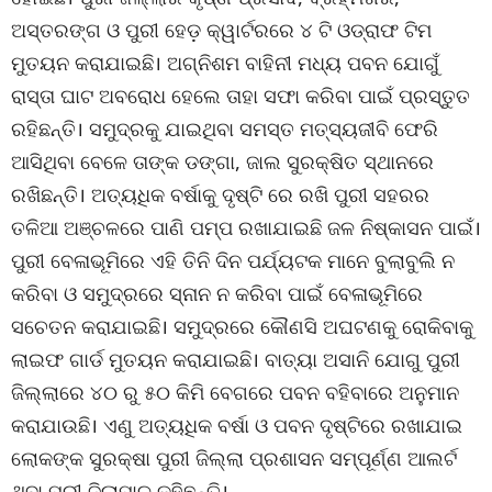
ଅସ୍ତରଙ୍ଗ ଓ ପୁରୀ ହେଡ଼ କ୍ୱାର୍ଟରରେ ୪ ଟି ଓଡ୍ରାଫ ଟିମ
ମୁତୟନ କରାଯାଇଛି। ଅଗ୍ନିଶମ ବାହିନୀ ମଧ୍ୟ ପବନ ଯୋଗୁଁ
ରାସ୍ତା ଘାଟ ଅବରୋଧ ହେଲେ ତାହା ସଫା କରିବା ପାଇଁ ପ୍ରସ୍ତୁତ
ରହିଛନ୍ତି। ସମୁଦ୍ରକୁ ଯାଇଥିବା ସମସ୍ତ ମତ୍ସ୍ୟଜୀବି ଫେରି
ଆସିଥିବା ବେଳେ ତାଙ୍କ ଡଙ୍ଗା, ଜାଲ ସୁରକ୍ଷିତ ସ୍ଥାନରେ
ରଖିଛନ୍ତି। ଅତ୍ୟଧିକ ବର୍ଷାକୁ ଦୃଷ୍ଟି ରେ ରଖି ପୁରୀ ସହରର
ତଳିଆ ଅଞ୍ଚଳରେ ପାଣି ପମ୍ପ ରଖାଯାଇଛି ଜଳ ନିଷ୍କାସନ ପାଇଁ।
ପୁରୀ ବେଳାଭୂମିରେ ଏହି ତିନି ଦିନ ପର୍ଯ୍ୟଟକ ମାନେ ବୁଲାବୁଲି ନ
କରିବା ଓ ସମୁଦ୍ରରେ ସ୍ନାନ ନ କରିବା ପାଇଁ ବେଳାଭୂମିରେ
ସଚେତନ କରାଯାଇଛି। ସମୁଦ୍ରରେ କୌଣସି ଅଘଟଣକୁ ରୋକିବାକୁ
ଲାଇଫ ଗାର୍ଡ ମୁତୟନ କରାଯାଇଛି। ବାତ୍ୟା ଅସାନି ଯୋଗୁ ପୁରୀ
ଜିଲ୍ଲାରେ ୪୦ ରୁ ୫୦ କିମି ବେଗରେ ପବନ ବହିବାରେ ଅନୁମାନ
କରାଯାଉଛି। ଏଣୁ ଅତ୍ୟଧିକ ବର୍ଷା ଓ ପବନ ଦୃଷ୍ଟିରେ ରଖାଯାଇ
ଲୋକଙ୍କ ସୁରକ୍ଷା ପୁରୀ ଜିଲ୍ଲା ପ୍ରଶାସନ ସମ୍ପୂର୍ଣ୍ଣ ଆଲର୍ଟ
ଥିବା ପୁରୀ ଜିଲାପାଳ କହିଛନ୍ତି।