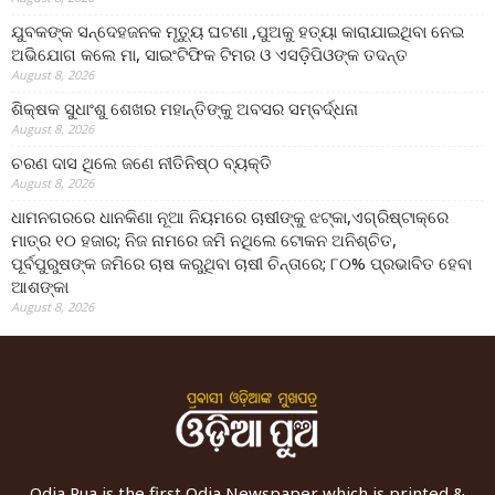
ଯୁବକଙ୍କ ସନ୍ଦେହଜନକ ମୃତ୍ୟୁ ଘଟଣା ,ପୁଅକୁ ହତ୍ୟା କାରାଯାଇଥିବା ନେଇ
ଅଭିଯୋଗ କଲେ ମା, ସାଇଂଟିଫିକ ଟିମର ଓ ଏସଡ଼ିପିଓଙ୍କ ତଦନ୍ତ
August 8, 2026
ଶିକ୍ଷକ ସୁଧାଂଶୁ ଶେଖର ମହାନ୍ତିଙ୍କୁ ଅବସର ସମ୍ବର୍ଦ୍ଧନା
August 8, 2026
ଚରଣ ଦାସ ଥିଲେ ଜଣେ ନୀତିନିଷ୍ଠ ବ୍ୟକ୍ତି
August 8, 2026
ଧାମନଗରରେ ଧାନକିଣା ନୂଆ ନିୟମରେ ଚାଷୀଙ୍କୁ ଝଟ୍‌କା,ଏଗ୍ରିଷ୍ଟାକ୍‌ରେ
ମାତ୍ର ୧୦ ହଜାର; ନିଜ ନାମରେ ଜମି ନଥିଲେ ଟୋକନ ଅନିଶ୍ଚିତ,
ପୂର୍ବପୁରୁଷଙ୍କ ଜମିରେ ଚାଷ କରୁଥିବା ଚାଷୀ ଚିନ୍ତାରେ; ୮୦% ପ୍ରଭାବିତ ହେବା
ଆଶଙ୍କା
August 8, 2026
Odia Pua is the first Odia Newspaper which is printed &