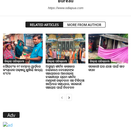
Bureau
https://www.odiapua.com
RELATED ARTICLES
MORE FROM AUTHOR
ଜିଲ୍ଲା ପରିକ୍ରମା
ଜିଲ୍ଲା ପରିକ୍ରମା
ଜିଲ୍ଲା ପରିକ୍ରମା
ପୌରାଚଂଳ ୧୯ ନମ୍ବର ୱାର୍ଡ଼ରେ
ଅସୁସ୍ଥ କୀର୍ତନ କଳାକାର
ସରକାରୀ ଘର ଯାହା ପାଇଁ ସାତ
କଂଗ୍ରେସ ପକ୍ଷରୁ ଶୁଖିଲା ଖାଦ୍ୟ
ଲୋକନାଥ ବେହେରାଙ୍କ
ସପନ
ବଂଟନ
ସହାୟତାରେ ଆଗେଇଲା
ବଳାଜୀପଡ଼ା ଗ୍ରାମ କୀର୍ତନ
ମଣ୍ଡଳୀ ରକ୍ତଦାନ ସହ ଚିକିତ୍ସା
ଖର୍ଚ୍ଚରେ ସହଯୋଗ, ସରକାରୀ
ସହାୟତା ପାଇଁ ନିବେଦନ
Adv