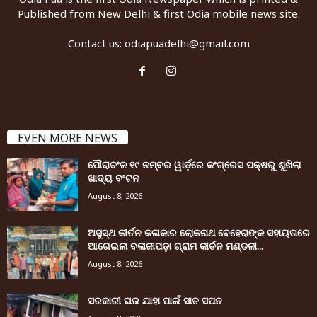
Published from New Delhi & first Odia mobile news site.
Contact us:
odiapuadelhi@gmail.com
EVEN MORE NEWS
ପୌରାଚଂଳ ୧୯ ନମ୍ବର ୱାର୍ଡ଼ରେ କଂଗ୍ରେସ ପକ୍ଷରୁ ଶୁଖିଲା
ଖାଦ୍ୟ ବଂଟନ
August 8, 2026
ଅସୁସ୍ଥ କୀର୍ତନ କଳାକାର ଲୋକନାଥ ବେହେରାଙ୍କ ସହାୟତାରେ
ଆଗେଇଲା ବଳାଜୀପଡ଼ା ଗ୍ରାମ କୀର୍ତନ ମଣ୍ଡଳୀ...
August 8, 2026
ସରକାରୀ ଘର ଯାହା ପାଇଁ ସାତ ସପନ