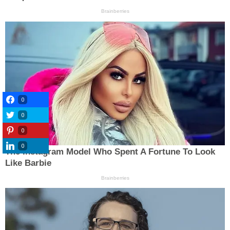
0
0
0
0