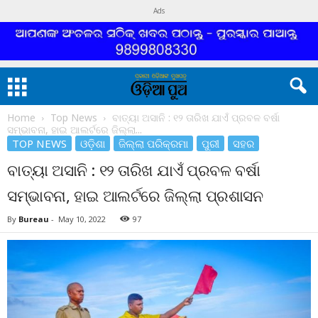
Ads
Home
Top News
ବାତ୍ୟା ଅସାନି : ୧୨ ତାରିଖ ଯାଏଁ ପ୍ରବଳ ବର୍ଷା
ସମ୍ଭାବନା, ହାଇ ଆଲର୍ଟରେ ଜିଲ୍ଲା...
TOP NEWS
ଓଡ଼ିଶା
ଜିଲ୍ଲା ପରିକ୍ରମା
ପୁରୀ
ସହର
ବାତ୍ୟା ଅସାନି : ୧୨ ତାରିଖ ଯାଏଁ ପ୍ରବଳ ବର୍ଷା
ସମ୍ଭାବନା, ହାଇ ଆଲର୍ଟରେ ଜିଲ୍ଲା ପ୍ରଶାସନ
By
Bureau
-
May 10, 2022
97