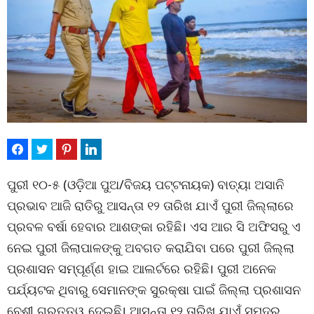
ପୁରୀ ୧୦-୫ (ଓଡ଼ିଆ ପୁଅ/ବିଜୟ ପଟ୍ଟନାୟକ) ବାତ୍ୟା ଅସାନି
ପ୍ରଭାବ ଆଜି ରାତିରୁ ଆସନ୍ତା ୧୨ ତାରିଖ ଯାଏଁ ପୁରୀ ଜିଲ୍ଲାରେ
ପ୍ରବଳ ବର୍ଷା ହେବାର ଆଶଙ୍କା ରହିଛି। ଏସ ଆର ସି ଅଫିସରୁ ଏ
ନେଇ ପୁରୀ ଜିଲାପାଳଙ୍କୁ ଅବଗତ କରାଯିବା ପରେ ପୁରୀ ଜିଲ୍ଲା
ପ୍ରଶାସନ ସମ୍ପୂର୍ଣ୍ଣ ହାଇ ଆଲର୍ଟରେ ରହିଛି। ପୁରୀ ଅନେକ
ପର୍ଯ୍ୟଟକ ଥିବାରୁ ସେମାନଙ୍କ ସୁରକ୍ଷା ପାଇଁ ଜିଲ୍ଲା ପ୍ରଶାସନ
ବେଶୀ ଗୁରୁତ୍ତ୍ୱ ଦେଇଛି। ଆସନ୍ତା ୧୨ ତାରିଖ ଯାଏଁ ସମୁଦ୍ର