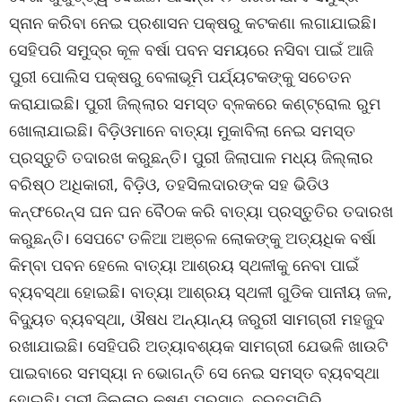
ସ୍ନାନ କରିବା ନେଇ ପ୍ରଶାସନ ପକ୍ଷରୁ କଟକଣା ଲଗାଯାଇଛି।
ସେହିପରି ସମୁଦ୍ର କୂଳ ବର୍ଷା ପବନ ସମୟରେ ନସିବା ପାଇଁ ଆଜି
ପୁରୀ ପୋଲିସ ପକ୍ଷରୁ ବେଳାଭୂମି ପର୍ଯ୍ୟଟକଙ୍କୁ ସଚେତନ
କରାଯାଇଛି। ପୁରୀ ଜିଲ୍ଲାର ସମସ୍ତ ବ୍ଳକରେ କଣ୍ଟ୍ରୋଲ ରୁମ
ଖୋଲାଯାଇଛି। ବିଡ଼ିଓମାନେ ବାତ୍ୟା ମୁକାବିଲା ନେଇ ସମସ୍ତ
ପ୍ରସ୍ତୁତି ତଦାରଖ କରୁଛନ୍ତି। ପୁରୀ ଜିଲାପାଳ ମଧ୍ୟ ଜିଲ୍ଲାର
ବରିଷ୍ଠ ଅଧିକାରୀ, ବିଡ଼ିଓ, ତହସିଲଦାରଙ୍କ ସହ ଭିଡିଓ
କନ୍ଫରେନ୍ସ ଘନ ଘନ ବୈଠକ କରି ବାତ୍ୟା ପ୍ରସ୍ତୁତିର ତଦାରଖ
କରୁଛନ୍ତି। ସେପଟେ ତଳିଆ ଅଞ୍ଚଳ ଲୋକଙ୍କୁ ଅତ୍ୟଧିକ ବର୍ଷା
କିମ୍ବା ପବନ ହେଲେ ବାତ୍ୟା ଆଶ୍ରୟ ସ୍ଥଳୀକୁ ନେବା ପାଇଁ
ବ୍ୟବସ୍ଥା ହୋଇଛି। ବାତ୍ୟା ଆଶ୍ରୟ ସ୍ଥଳୀ ଗୁଡିକ ପାନୀୟ ଜଳ,
ବିଦ୍ୟୁତ ବ୍ୟବସ୍ଥା, ଔଷଧ ଅନ୍ୟାନ୍ୟ ଜରୁରୀ ସାମଗ୍ରୀ ମହଜୁଦ
ରଖାଯାଇଛି। ସେହିପରି ଅତ୍ୟାବଶ୍ୟକ ସାମଗ୍ରୀ ଯେଭଳି ଖାଉଟି
ପାଇବାରେ ସମସ୍ୟା ନ ଭୋଗନ୍ତି ସେ ନେଇ ସମସ୍ତ ବ୍ୟବସ୍ଥା
ହୋଇଛି। ପୁରୀ ଜିଲ୍ଲାର କୃଷ୍ଣ ପ୍ରସାଦ, ବ୍ରହ୍ମଗିରି,