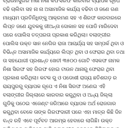
ବ୍ରାଉନସୁଗର ମିଶା ନିଶା କଫସିରଫ କାରବାର ବ୍ୟାପକ ରୂପେ
ବଢି ଚାଲିବା ସହ ନା ନା ଅସାମାଜିକ କାର୍ଯ୍ୟ ବଢିବା ଓ ଜଣେ ଗଣ
ମାଧ୍ୟମ ପ୍ରତିନିଧିଙ୍କୁ ଆକ୍ରମଣ ସହ ଏ ଶିରଫ କାରବାରରେ
ଲିପ୍ତ ଜଣେ ଯୁବକକୁ ଜୀଅନ୍ତା ଦୋକାନ ସହ ପୋଡି ମାରିଦେବା
ପରେ ପୋଲିସ ତତ୍ପରତା ପ୍ରକାଶ କରିଥିଲା। ବଲାଙ୍ଗୀର
ପୋଲିସ ଉକ୍ତ ସାନ ନେଗିର ରାଜା ଆଚାର୍ଯ୍ୟ ସହ ସମ୍ପର୍କ ଥିବା ଓ
ବିଭିନ୍ନ ଅସାମାଜିକ କାର୍ଯ୍ୟରେ ଲିପ୍ତ ଥିବା ଓ ଫେରାର ଥିବା ତଥା
ତା ସହଯୋଗୀ ପ୍ରଶାନ୍ତ ଖେତୀ ୩୫୦୦ ଗୋଟି ଏସକଫ ନାମକ
ନିଶା ସିରଫ ସହ ଗିରଫ ହୋଇ ଟାଉନ ଥାନାରୁ ଫେରାର ଥିବା
ପ୍ରକାଶ କରିଥିଲା। କଟକ ରୁ ଓ ପଡୋଶୀ ରାଜ୍ୟ ଛତିଶଗଡ଼ ର
ରାୟପୁରରୁ ବ୍ୟାପକ ରୂପେ ଏ ନିଶା ସିରଫ ଅଣେଇ ଏହି
ବଲାଙ୍ଗୀର ଜିଲ୍ଲାରେ କାରବାର କରୁଥିବା ଓ ଅନ୍ୟ ଜିଲ୍ଲା
ଗୁଡିକୁ ପଠେଇ ଏଜେଣ୍ଟ ଜରିଆରେ ବ୍ୟାପକ ଅର୍ଥ ରୋଜଗାର
କରୁଥିବା ବେଳେ ତାଙ୍କ ଗିରଫଦାରୀ ପରେ ଏହା ମାତ୍ର କିଛି ଦିନ
ବନ୍ଦ ରହି ଏବେ ପୂର୍ବବତ ଆରମ୍ଭ ହେବାରେ ଲାଗିଛି। ଉକ୍ତ