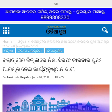
Ads
Home
ଓଡ଼ିଶା
ବଲାଙ୍ଗୀର ଜିଲ୍ଲାରେ ନିଶା ସିରଫ କାରବାର ପୁନଃ ଆରମ୍ଭ
ନେଇ କାର୍ଯ୍ୟନୁଷ୍ଠାନ ଦାବୀ
ଓଡ଼ିଶା
ଜିଲ୍ଲା ପରିକ୍ରମା
ବଲାଙ୍ଗୀର
ବଲାଙ୍ଗୀର ଜିଲ୍ଲାରେ ନିଶା ସିରଫ କାରବାର ପୁନଃ
ଆରମ୍ଭ ନେଇ କାର୍ଯ୍ୟନୁଷ୍ଠାନ ଦାବୀ
By
Santosh Nayak
-
June 20, 2019
465