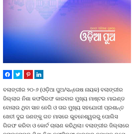
ବଲାଙ୍ଗୀର ୨୦-୬ (ଓଡ଼ିଆ ପୁଅ/ସନ୍ତୋଷ ନାୟକ) ବଲାଙ୍ଗୀର
ଜିଲ୍ଲାର ନିଶା କଫସିରଫ କାରବାର ମୁଖ୍ୟ ମାଷ୍ଟର ମାଇଣ୍ଡ
ବୋଲାଉ ଥିବା ସାନ ନେଗି ଓ ତାର ମୁଖ୍ୟ ସହଯୋଗୀ ପ୍ରଶାନ୍ତ
ଖେତୀ ଦୁଇ ଜଣଙ୍କୁ ଗତ ମାସରେ ଭୁବନେଶ୍ୱରରୁ ପୋଲିସ
ଗିରଫ କରିବା ଓ କୋର୍ଟ ଚାଲାଣ କରିଥିଲା। ବଲାଙ୍ଗୀର ଜିଲ୍ଲାରେ