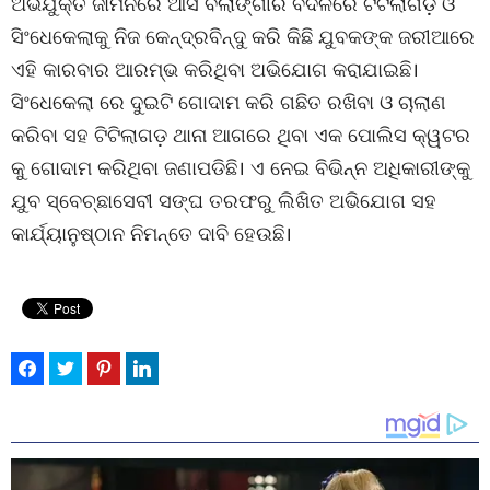
ଅଭିଯୁକ୍ତ ଜାମିନରେ ଆସି ବଲାଙ୍ଗୀର ବଦଳରେ ଟିଟିଲାଗଡ଼ ଓ
ସିଂଧେକେଲାକୁ ନିଜ କେନ୍ଦ୍ରବିନ୍ଦୁ କରି କିଛି ଯୁବକଙ୍କ ଜରୀଆରେ
ଏହି କାରବାର ଆରମ୍ଭ କରିଥିବା ଅଭିଯୋଗ କରାଯାଇଛି।
ସିଂଧେକେଲା ରେ ଦୁଇଟି ଗୋଦାମ କରି ଗଛିତ ରଖିବା ଓ ଚାଲାଣ
କରିବା ସହ ଟିଟିଲାଗଡ଼ ଥାନା ଆଗରେ ଥିବା ଏକ ପୋଲିସ କ୍ୱଟର
କୁ ଗୋଦାମ କରିଥିବା ଜଣାପଡିଛି। ଏ ନେଇ ବିଭିନ୍ନ ଅଧିକାରୀଙ୍କୁ
ଯୁବ ସ୍ବେଚ୍ଛାସେବୀ ସଙ୍ଘ ତରଫରୁ ଲିଖିତ ଅଭିଯୋଗ ସହ
କାର୍ଯ୍ୟାନୁଷ୍ଠାନ ନିମନ୍ତେ ଦାବି ହେଉଛି।