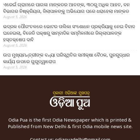
ଏରେଇଁ ଗ୍ରାମରେ ପାଗଳା ମାଙ୍କଡର ଆତଙ୍କ, ୩୦ରୁ ଅଧିକ ଆହତ, ବନ
ବିଭାଗର ନିଷ୍କ୍ରିୟତା, ଜିଲାପାଳଙ୍କୁ ଅଭିଯୋଗ ପରେ ଧରାହେଲା ମାଙ୍କଡ
August 5, 2026
ଭଦ୍ରକ ପୌରଂଚଳରେ ଭୋଟର ତାଲିକା ସଂଶୋଧନ ପ୍ରକ୍ରିୟାକୁ ନେଇ ବିବାଦ
ଘନେଇଲା, ବିଜେଡି ପକ୍ଷରୁ ସାମ୍ବାଦିକ ସମ୍ମିଳନୀରେ ଜିଲ୍ଲାପାଳଙ୍କ
ହସ୍ତକ୍ଷେପ ଦାବି
August 5, 2026
ଉପ ମୁଖ୍ୟମନ୍ତ୍ରୀଙ୍କ ବନ୍ୟା ପରିସ୍ଥିତିର ସମୀକ୍ଷା ବୈଠକ, ପୁନରୁଦ୍ଧାର
କାର୍ଯ୍ୟ ଉପରେ ଗୁରୁତ୍ୱାରୋପ
August 5, 2026
Odia Pua is the first Odia Newspaper which is printed &
Published from New Delhi & first Odia mobile news site.
Contact us:
odiapuadelhi@gmail.com