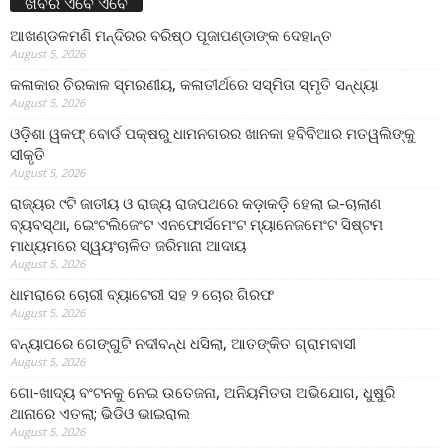
ଖବର ଏବେ ଏବେ
ଆଖଣ୍ଡଳମଣି ମନ୍ଦିରର ବରିଷ୍ଠ ପୂଜାପଣ୍ଡାଙ୍କ ଦେହାନ୍ତ
August 5, 2026
କଳାକାର ଚିରକାଳ ସ୍ମରଣୀୟ, କଳାତୀର୍ଥରେ ସସ୍ମିତା ସ୍ମୃତି ସନ୍ଧ୍ୟା
August 5, 2026
ଓଡ଼ିଶା ୱକଫ୍ ବୋର୍ଡ ପକ୍ଷରୁ ଧାମନଗରର ଖାନକା ହବିବିଆର ମତୱଲିଙ୍କୁ
ସୀକୃତି
August 5, 2026
ରାଜ୍ୟର ୯ଟି ଜାତୀୟ ଓ ରାଜ୍ୟ ରାଜପଥରେ କଡ଼ାକଡ଼ି ହେଲା ଇ-ଚାଲାଣ
ବ୍ୟବସ୍ଥା, ଇେଂଟଲିଜେଂଟ ଏନଫୋର୍ସମେଂଟ ମ୍ୟାନେଜମେଂଟ ସିଷ୍ଟମ
ମାଧ୍ୟମରେ ସ୍ୱୟଂଚାଳିତ ଜରିମାନା ଆଦାୟ
August 5, 2026
ଧାମରାରେ ଚୋରୀ ବ୍ୟାଟେରୀ ସହ ୨ ଚୋର ଗିରଫ
August 5, 2026
ବନ୍ୟାପରେ ଗେଙ୍ଗୁଟି ନଦୀବନ୍ଧ ଧସିଲା, ଆତଙ୍କିତ ଗ୍ରାମବାସୀ
August 5, 2026
ଗୋ-ଖାଦ୍ୟ ବଂଟନକୁ ନେଇ ଉତେଜନା, ଅନିୟମିତତା ଅଭିଯୋଗ, ଧୁଷୁରି
ଥାନାରେ ଏତଲା; ଭିଡିଓ ଭାଇରାଲ
August 5, 2026