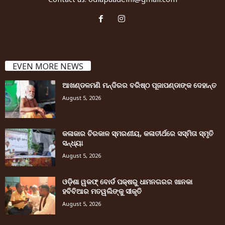
EVEN MORE NEWS
ଆଖଣ୍ଡଳମଣି ମନ୍ଦିରର ବରିଷ୍ଠ ପୂଜାପଣ୍ଡାଙ୍କ ଦେହାନ୍ତ
August 5, 2026
କଳାକାର ଚିରକାଳ ସ୍ମରଣୀୟ, କଳାତୀର୍ଥରେ ସସ୍ମିତା ସ୍ମୃତି
ସନ୍ଧ୍ୟା
August 5, 2026
ଓଡ଼ିଶା ୱକଫ୍ ବୋର୍ଡ ପକ୍ଷରୁ ଧାମନଗରର ଖାନକା
ହବିବିଆର ମତୱଲିଙ୍କୁ ସୀକୃତି
August 5, 2026