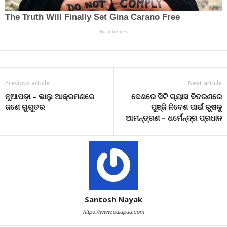
Previous article
Next article
ନୂଆପଡ଼ା – ଭାଲୁ ଆକ୍ରମଣରେ
ଦେଶରେ ସିଟି ଗ୍ୟାସ ବିତରଣରେ
ଜଣେ ଗୁରୁତର
ପୁଞ୍ଜି ନିବେଶ ପାଇଁ ରୁଷକୁ
ଆମନ୍ତ୍ରଣ – ଧର୍ମେନ୍ଦ୍ର ପ୍ରଧାନ
Santosh Nayak
https://www.odiapua.com