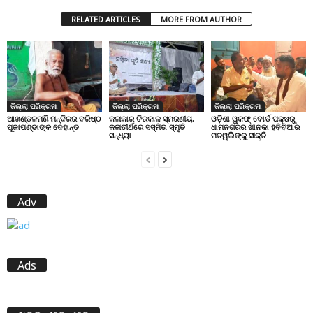
RELATED ARTICLES
MORE FROM AUTHOR
ଜିଲ୍ଲା ପରିକ୍ରମା
ଜିଲ୍ଲା ପରିକ୍ରମା
ଜିଲ୍ଲା ପରିକ୍ରମା
ଆଖଣ୍ଡଳମଣି ମନ୍ଦିରର ବରିଷ୍ଠ
କଳାକାର ଚିରକାଳ ସ୍ମରଣୀୟ,
ଓଡ଼ିଶା ୱକଫ୍ ବୋର୍ଡ ପକ୍ଷରୁ
ପୂଜାପଣ୍ଡାଙ୍କ ଦେହାନ୍ତ
କଳାତୀର୍ଥରେ ସସ୍ମିତା ସ୍ମୃତି
ଧାମନଗରର ଖାନକା ହବିବିଆର
ସନ୍ଧ୍ୟା
ମତୱଲିଙ୍କୁ ସୀକୃତି
Adv
Ads