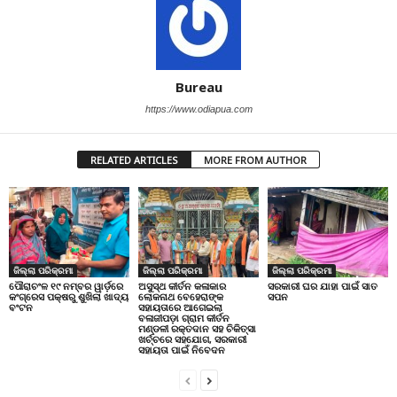
Bureau
https://www.odiapua.com
RELATED ARTICLES
MORE FROM AUTHOR
ଜିଲ୍ଲା ପରିକ୍ରମା
ଜିଲ୍ଲା ପରିକ୍ରମା
ଜିଲ୍ଲା ପରିକ୍ରମା
ପୌରାଚଂଳ ୧୯ ନମ୍ବର ୱାର୍ଡ଼ରେ
ଅସୁସ୍ଥ କୀର୍ତନ କଳାକାର
ସରକାରୀ ଘର ଯାହା ପାଇଁ ସାତ
କଂଗ୍ରେସ ପକ୍ଷରୁ ଶୁଖିଲା ଖାଦ୍ୟ
ଲୋକନାଥ ବେହେରାଙ୍କ
ସପନ
ବଂଟନ
ସହାୟତାରେ ଆଗେଇଲା
ବଳାଜୀପଡ଼ା ଗ୍ରାମ କୀର୍ତନ
ମଣ୍ଡଳୀ ରକ୍ତଦାନ ସହ ଚିକିତ୍ସା
ଖର୍ଚ୍ଚରେ ସହଯୋଗ, ସରକାରୀ
ସହାୟତା ପାଇଁ ନିବେଦନ