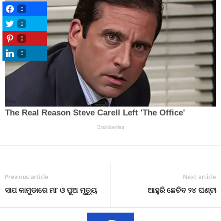
0
0
0
0
Previous article
Next article
ସାପ କାମୁଡାରେ ମା’ ଓ ପୁଅ ମୃତ୍ୟୁ
ଆହୁରି ଛେଚିବ ୨୪ ଘଣ୍ଟା