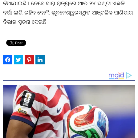
ଦିଆଯାଇଛି । ତେବେ ସାରା ରାଜ୍ୟରେ ଆଉ ୨୪ ଘଣ୍ଟା ଏଭଳି
ବର୍ଷା ଲାଗି ରହିବ ବୋଲି ଭୁବନେଶ୍ୱରସ୍ଥିତ ଆଞ୍ଚଳିକ ପାଣିପାଗ
ବିଭାଗ ସୂଚନା ଦେଇଛି ।