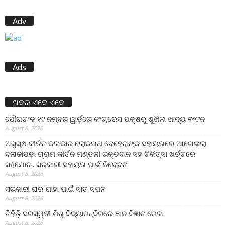
Adv
Ads
ଖବର ଏବେ ଏବେ
ପୌରାଚଂଳ ୧୯ ନମ୍ବର ୱାର୍ଡ଼ରେ କଂଗ୍ରେସ ପକ୍ଷରୁ ଶୁଖିଲା ଖାଦ୍ୟ ବଂଟନ
August 8, 2026
ଅସୁସ୍ଥ କୀର୍ତନ କଳାକାର ଲୋକନାଥ ବେହେରାଙ୍କ ସହାୟତାରେ ଆଗେଇଲା
ବଳାଜୀପଡ଼ା ଗ୍ରାମ କୀର୍ତନ ମଣ୍ଡଳୀ ରକ୍ତଦାନ ସହ ଚିକିତ୍ସା ଖର୍ଚ୍ଚରେ
ସହଯୋଗ, ସରକାରୀ ସହାୟତା ପାଇଁ ନିବେଦନ
August 8, 2026
ସରକାରୀ ଘର ଯାହା ପାଇଁ ସାତ ସପନ
August 8, 2026
ତିହିଡି଼ ସରସ୍ୱତୀ ଶିଶୁ ବିଦ୍ୟାମନ୍ଦିରରେ ଜ୍ଞାନ ବିଜ୍ଞାନ ମେଳା
August 8, 2026