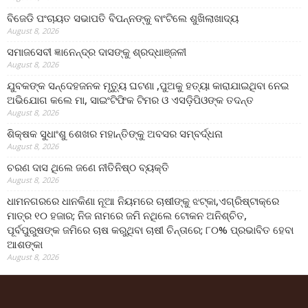
ବିଜେଡି ପଂଚାୟତ ସଭାପତି ବିପନ୍ନଙ୍କୁ ବାଂଟିଲେ ଶୁଖିଲାଖାଦ୍ୟ
August 8, 2026
ସମାଜସେବୀ ଜ୍ଞାନେନ୍ଦ୍ର ଦାସଙ୍କୁ ଶ୍ରଦ୍ଧାଞ୍ଜଳୀ
August 8, 2026
ଯୁବକଙ୍କ ସନ୍ଦେହଜନକ ମୃତ୍ୟୁ ଘଟଣା ,ପୁଅକୁ ହତ୍ୟା କାରାଯାଇଥିବା ନେଇ
ଅଭିଯୋଗ କଲେ ମା, ସାଇଂଟିଫିକ ଟିମର ଓ ଏସଡ଼ିପିଓଙ୍କ ତଦନ୍ତ
August 8, 2026
ଶିକ୍ଷକ ସୁଧାଂଶୁ ଶେଖର ମହାନ୍ତିଙ୍କୁ ଅବସର ସମ୍ବର୍ଦ୍ଧନା
August 8, 2026
ଚରଣ ଦାସ ଥିଲେ ଜଣେ ନୀତିନିଷ୍ଠ ବ୍ୟକ୍ତି
August 8, 2026
ଧାମନଗରରେ ଧାନକିଣା ନୂଆ ନିୟମରେ ଚାଷୀଙ୍କୁ ଝଟ୍‌କା,ଏଗ୍ରିଷ୍ଟାକ୍‌ରେ
ମାତ୍ର ୧୦ ହଜାର; ନିଜ ନାମରେ ଜମି ନଥିଲେ ଟୋକନ ଅନିଶ୍ଚିତ,
ପୂର୍ବପୁରୁଷଙ୍କ ଜମିରେ ଚାଷ କରୁଥିବା ଚାଷୀ ଚିନ୍ତାରେ; ୮୦% ପ୍ରଭାବିତ ହେବା
ଆଶଙ୍କା
August 8, 2026