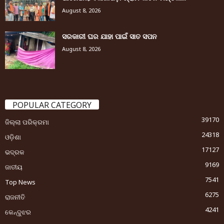
August 8, 2026
ସରକାରୀ ଘର ଯାହା ପାଇଁ ସାତ ସପନ
August 8, 2026
POPULAR CATEGORY
39170
ଜିଲ୍ଲା ପରିକ୍ରମା
24318
ଓଡ଼ିଶା
17127
ଭଦ୍ରକ
9169
ଜାତୀୟ
7541
Top News
6275
ରାଜନୀତି
4241
କେନ୍ଦୁଝର