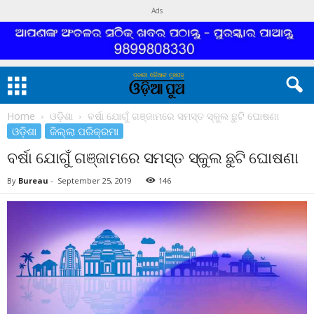
Ads
Home
ଓଡ଼ିଶା
ବର୍ଷା ଯୋଗୁଁ ଗଞ୍ଜାମରେ ସମସ୍ତ ସ୍କୁଲ ଛୁଟି ଘୋଷଣା
ଓଡ଼ିଶା
ଜିଲ୍ଲା ପରିକ୍ରମା
ବର୍ଷା ଯୋଗୁଁ ଗଞ୍ଜାମରେ ସମସ୍ତ ସ୍କୁଲ ଛୁଟି ଘୋଷଣା
By
Bureau
-
September 25, 2019
146