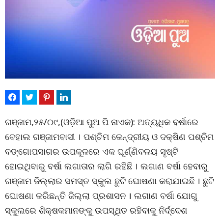
ଗଞ୍ଜାମ,୨୫/୦୯,(ଓଡ଼ିଆ ପୁଅ ପି ନାଏକ): ଅତ୍ୟଧିକ ବର୍ଷାରେ
ବେହାଲ ଗଞ୍ଜାମବାସୀ । ପଶ୍ଚିମ କେନ୍ଦ୍ରୀୟ ଓ ଦକ୍ଷିଣ ପଶ୍ଚିମ
ବଙ୍ଗୋପସାଗର ଉପକୂଳରେ ଏକ ଘୂର୍ଣ୍ଣିବଳୟ ସୃଷ୍ଟି
ହୋଇଥିବାରୁ ବର୍ଷା ଲଗାତାର ଲାଗି ରହିଛି । ଲଗାଣ ବର୍ଷା ହେବାରୁ
ଗଞ୍ଜାମ ଜିଲ୍ଲାର ସମସ୍ତ ସ୍କୁଲ ଛୁଟି ଘୋଷଣା କରାଯାଇଛି । ଛୁଟି
ଘୋଷଣା କରିଛନ୍ତି ଜିଲ୍ଲା ପ୍ରଶାସନ । ଲଗାଣ ବର୍ଷା ଯୋଗୁ
ସ୍କୁଲରେ ଶିକ୍ଷକମାନଙ୍କୁ ଉପସ୍ଥିତ ରହିବାକୁ ନିର୍ଦ୍ଦେଶ