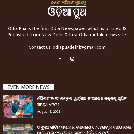
Odia Pua is the first Odia Newspaper which is printed &
Published from New Delhi & first Odia mobile news site.
Contact us:
odiapuadelhi@gmail.com
EVEN MORE NEWS
ପୌରାଚଂଳ ୧୯ ନମ୍ବର ୱାର୍ଡ଼ରେ କଂଗ୍ରେସ ପକ୍ଷରୁ ଶୁଖିଲା
ଖାଦ୍ୟ ବଂଟନ
August 8, 2026
ଅସୁସ୍ଥ କୀର୍ତନ କଳାକାର ଲୋକନାଥ ବେହେରାଙ୍କ ସହାୟତାରେ
ଆଗେଇଲା ବଳାଜୀପଡ଼ା ଗ୍ରାମ କୀର୍ତନ ମଣ୍ଡଳୀ...