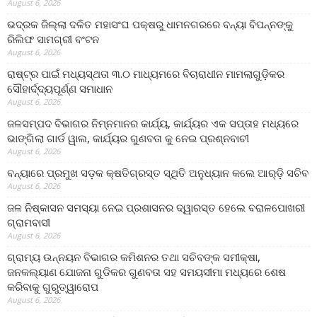
August 6, 2026
ଭଦ୍ରକ ଜିଲ୍ଲା ଦଳିତ ମହାସଂଘ ପକ୍ଷରୁ ଧାମନଗରରେ ବନ୍ୟା ବିପନ୍ନଙ୍କୁ
ରିଲିଫ ସାମଗ୍ରୀ ବଂଟନ
August 6, 2026
ରାଷ୍ଟ୍ର ପାଇଁ ମଧ୍ୟସ୍ଥତା ୩.୦ ମାଧ୍ୟମରେ ବିଚାରାଧୀନ ମାମଲାଗୁଡ଼ିକର
ସୌହାର୍ଦ୍ଦ୍ୟପୂର୍ଣ୍ଣ ସମାଧାନ
August 6, 2026
ଜଳସମ୍ପଦ ବିଭାଗର ନିମ୍ନମାନର କାର୍ଯ୍ୟ, କାର୍ଯ୍ୟର ଏକ ସପ୍ତାହ ମଧ୍ୟରେ
ଭାଙ୍ଗିଲା ଗାର୍ଡ ୱାଲ, କାର୍ଯ୍ୟର ଗୁଣବତା କୁ ନେଇ ପ୍ରଶ୍ନବାଚୀ
August 6, 2026
ବନ୍ୟାରେ ପ୍ରମୁଖ ସଡ଼କ କ୍ଷତିଗ୍ରସ୍ତ ସ୍ଥିତି ଅନୁଧ୍ୟାନ କଲେ ଆର୍‌ଡ଼ି ସଚିବ
August 6, 2026
ଜଳ ନିଷ୍କାସନ ସମସ୍ୟା ନେଇ ପ୍ରଶାସନର ଦ୍ୱାରସ୍ତ ହେଲେ ବରାଳପୋଖରୀ
ଗ୍ରାମବାସୀ
August 6, 2026
ଗ୍ରାମ୍ୟ ଉନ୍ନୟନ ବିଭାଗର କମିଶନର ତଥା ସଚିବଙ୍କ ସମୀକ୍ଷା,
ଜନକଲ୍ୟାଣ ଯୋଜନା ଗୁଡିକର ଗୁଣବତା ସହ ସମୟସୀମା ମଧ୍ୟରେ ଶେଷ
କରିବାକୁ ଗୁରୁତ୍ୱାରୋପ
August 6, 2026