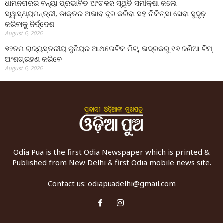
ଧାମନଗରର ବନ୍ୟା ପ୍ରଭାବିତ ଅଂଚଳର ସ୍ଥିତି ସମୀକ୍ଷା କଲେ
ସ୍ୱାସ୍ଥ୍ୟମନ୍ତ୍ରୀ, ଡାକ୍ତର ଅଭାବ ଦୂର କରିବା ସହ ଚିକିତ୍ସା ସେବା ସୁଦୃଢ଼
କରିବାକୁ ନିର୍ଦ୍ଦେଶ
August 6, 2026
୭୨ତମ ରାଜ୍ୟସ୍ତରୀୟ ଜୁନିୟର ଆଥଲେଟିକ ମିଟ୍‌, ଭଦ୍ରକରୁ ୧୬ ଜଣିଆ ଟିମ୍
ଅଂଶଗ୍ରହଣ କରିବେ
August 6, 2026
Odia Pua is the first Odia Newspaper which is printed &
Published from New Delhi & first Odia mobile news site.
Contact us:
odiapuadelhi@gmail.com