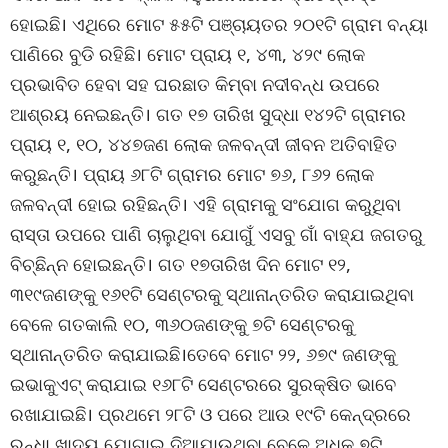
ହୋଇଛି। ଏଥିରେ ମୋଟ ୫୫ଟି ପଞ୍ଚାୟତର ୨୦୧ଟି ଗ୍ରାମ ବନ୍ୟା
ପାଣିରେ ବୁଡି ରହିଛି। ମୋଟ ପ୍ରାୟ ୧, ୪୩, ୪୨୯ ଲୋକ
ପ୍ରଭାବିତ ହେବା ସହ ଘରଛାତ କିମ୍ବା ନଦୀବନ୍ଧ ଉପରେ
ଆଶ୍ରୟ ନେଇଛନ୍ତି। ଗତ ୧୭ ତାରିଖ ସୁଦ୍ଧା ୧୪୨ଟି ଗ୍ରାମର
ପ୍ରାୟ ୧, ୧୦, ୪୪୭ଜଣ ଲୋକ ଜଳବନ୍ଦୀ ଜୀବନ ଅତିବାହିତ
କରୁଛନ୍ତି। ପ୍ରାୟ ୬୮ଟି ଗ୍ରାମର ମୋଟ ୭୬, ୮୬୨ ଲୋକ
ଜଳବନ୍ଦୀ ହୋଇ ରହିଛନ୍ତି। ଏହି ଗ୍ରାମକୁ ସଂଯୋଗ କରୁଥିବା
ରାସ୍ତା ଉପରେ ପାଣି ଚାଲୁଥିବା ଯୋଗୁଁ ଏସବୁ ଗାଁ ବାହ୍ଯ ଜଗତରୁ
ବିଚ୍ଛିନ୍ନ ହୋଇଛନ୍ତି। ଗତ ୧୭ତାରିଖ ଦିନ ମୋଟ ୧୨,
୩୧୯ଜଣଙ୍କୁ ୧୬୧ଟି ସେଣ୍ଟରକୁ ସ୍ଥାନାନ୍ତରିତ କରାଯାଇଥିବା
ବେଳେ ଗତକାଲି ୧୦, ୩୬୦ଜଣଙ୍କୁ ୭ଟି ସେଣ୍ଟରକୁ
ସ୍ଥାନାନ୍ତରିତ କରାଯାଇଛି।ତେବେ ମୋଟ ୨୨, ୬୭୯ ଜଣଙ୍କୁ
ଇଭାକୁଏଟ୍ କରାଯାଇ ୧୬୮ଟି ସେଣ୍ଟରରେ ସୁରକ୍ଷିତ ଭାବେ
ରଖାଯାଇଛି। ପ୍ରଥମେ ୨୮ଟି ଓ ପରେ ଆଉ ୧୯ଟି କେନ୍ଦ୍ରରେ
ରନ୍ଧା ଖାଦ୍ୟ ଯୋଗାଇ ଦିଆଯାଉଥିବା ବେଳେ ଅଧିକ ୭ଟି