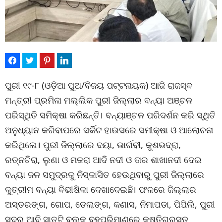
ପୁରୀ ୧୯-୮ (ଓଡ଼ିଆ ପୁଅ/ବିଜୟ ପଟ୍ଟନାୟକ) ଆଜି ରାଜସ୍ବ
ମନ୍ତ୍ରୀ ପ୍ରମିଳା ମଲ୍ଲିକ ପୁରୀ ଜିଲ୍ଲାର ବନ୍ୟା ଅଞ୍ଚଳ
ପରିସ୍ଥିତି ସମିକ୍ଷା କରିଛନ୍ତି। ବନ୍ୟାଞ୍ଚଳ ପରିଦର୍ଶନ କରି ସ୍ଥିତି
ଅନୁଧ୍ୟାନ କରିବାପରେ ସର୍କିଟ ହାଉସରେ ସମୀକ୍ଷା ଓ ଆଲୋଚନା
କରିଥିଲେ। ପୁରୀ ଜିଲ୍ଲାରେ ଦୟା, ଭାର୍ଗବୀ, କୁଶଭଦ୍ରା,
ରତ୍ନଚିରା, ଲୁଣା ଓ ମକରା ଆଦି ନଦୀ ଓ ତାର ଶାଖାନଦୀ ଦେଇ
ବନ୍ୟା ଜଳ ସମୁଦ୍ରକୁ ନିସ୍କାସିତ ହେଉଥିବାରୁ ପୁରୀ ଜିଲ୍ଲାରେ
କୁତ୍ରୀମ ବନ୍ୟା ବିଭୀଷିକା ଦେଖାଦେଇଛି। ଫଳରେ ଜିଲ୍ଲାର
ଅସ୍ତରଙ୍ଗ, ଗୋପ, ଡେଲାଙ୍ଗ, କଣାସ, ନିମାପଡା, ପିପିଲି, ପୁରୀ
ସଦର ଆଦି ସାତଟି ବ୍ଲକ ବହୁପରିମାଣରେ କ୍ଷତିଗ୍ରସ୍ତ