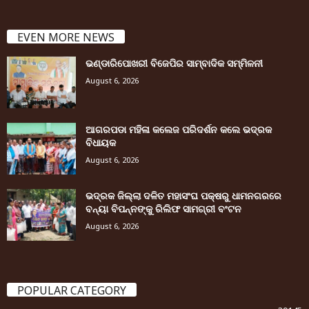
EVEN MORE NEWS
ଭଣ୍ଡାରିପୋଖରୀ ବିଜେପିର ସାମ୍ବାଦିକ ସମ୍ମିଳନୀ
August 6, 2026
ଆଗରପଡା ମହିଳା କଲେଜ ପରିଦର୍ଶନ କଲେ ଭଦ୍ରକ
ବିଧାୟକ
August 6, 2026
ଭଦ୍ରକ ଜିଲ୍ଲା ଦଳିତ ମହାସଂଘ ପକ୍ଷରୁ ଧାମନଗରରେ
ବନ୍ୟା ବିପନ୍ନଙ୍କୁ ରିଲିଫ ସାମଗ୍ରୀ ବଂଟନ
August 6, 2026
POPULAR CATEGORY