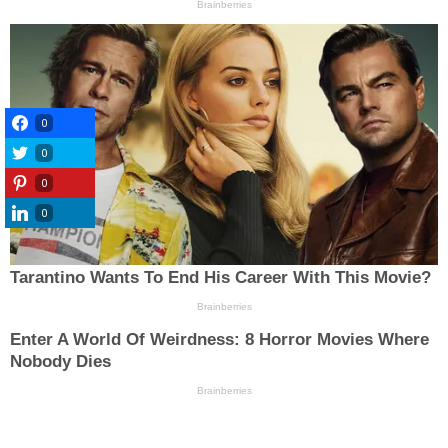
0
0
0
0