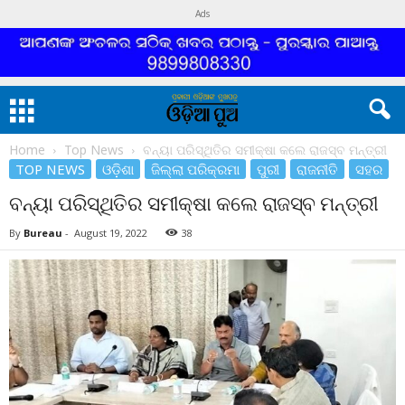
Ads
Home
Top News
ବନ୍ୟା ପରିସ୍ଥିତିର ସମୀକ୍ଷା କଲେ ରାଜସ୍ବ ମନ୍ତ୍ରୀ
TOP NEWS
ଓଡ଼ିଶା
ଜିଲ୍ଲା ପରିକ୍ରମା
ପୁରୀ
ରାଜନୀତି
ସହର
ବନ୍ୟା ପରିସ୍ଥିତିର ସମୀକ୍ଷା କଲେ ରାଜସ୍ବ ମନ୍ତ୍ରୀ
By
Bureau
-
August 19, 2022
38