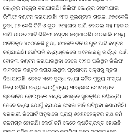
କେନ୍ଦ୍ର ମଞ୍ଜୁର କରାଯାଇଛି। ରିଲିଫ କେନ୍ଦ୍ର ଖୋଲାଯାଇ
ରିଲିଫ ବଣ୍ଟନ କରାଯାଉଛି। ୧୮୦ କୁଇଣ୍ଟାଲ ଚାଉଳ, ୬୭୫କେଜି
ଚୁଡା, ୮୭ କେଜି ଚିନି ଓ ଗୁଡ, ୨୫ହଜାର ପାଣି ବୋତଲ ସହ ୮ହଜାର
ପାଣି ପାଉଚ ଆଦି ରିଲିଫ ବଣ୍ଟନ କରାଯାଇଛି। ଗତକାଲି ମଧ୍ୟ
ଅତିରିକ୍ତ ୪୯୦କେଜି ଚୁଡା, ୪୯କେଜି ଚିନି ଓ ଗୁଡ ଆଦି ବଣ୍ଟନ
କରାଯାଇଛି। ସେହିଭଳି ବନ୍ୟାଞ୍ଚଳରେ ୪୬ହଜାରରୁ ଉର୍ଦ୍ଧ୍ବ ପାଣି
ବୋତଲ ବଣ୍ଟନ କରାଯାଇଥିବା ବେଳେ ୧୨୨୦ ପଲିଥିନ ରିଲିଫ
ବାବଦରେ ବଣ୍ଟନ କରାଯାଇଥିବା ପ୍ରଶାସନ ପକ୍ଷରୁ ସୂଚନା
ଦିଆଯାଇଛି। ତେବେ ଏବେ ସୁଦ୍ଧା ବନ୍ୟା ଜନିତ ମୃତ୍ୟୁ ସଂଖ୍ୟା
ଜିରୋ ରହିଛି। ବନ୍ୟା ଯୋଗୁଁ ପ୍ରାୟ ୩୭ହଜାର ଗୋସମ୍ପଦ
ପ୍ରଭାବିତ ହୋଇଥିଲେ ମଧ୍ୟ ସମସ୍ତେ ସୁରକ୍ଷିତ ରହିଛନ୍ତି।
ତେବେ ବନ୍ୟା ଯୋଗୁଁ ବ୍ଯାପକ ଫସଲ ହାନି ଘଟିଥିବା ଜଣାପଡିଛି।
ସରକାରୀ ରିପୋର୍ଟ ଅନୁସାରେ ପ୍ରାୟ ୬୫୭୭ହେକ୍ଟର ଚାଷ ଜମି
ଜଳମଗ୍ନ ହୋଇଛି। କେଉଁ ଜମି କେତେ କ୍ଷତିଗ୍ରସ୍ତ ହୋଇଛି
ତାହାର ସଠିକ୍ ଭାବେ ଆକଳନ କରାଯିବା ପରେ ସ୍ପଷ୍ଟ ହେବ