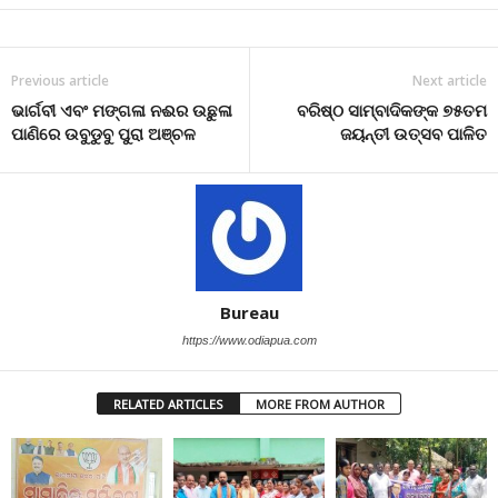
Previous article
Next article
ଭାର୍ଗବୀ ଏବଂ ମଙ୍ଗଳା ନଈର ଉଛୁଳା
ବରିଷ୍ଠ ସାମ୍ବାଦିକଙ୍କ ୭୫ତମ
ପାଣିରେ ଉବୁଡୁବୁ ପୁରା ଅଞ୍ଚଳ
ଜୟନ୍ତୀ ଉତ୍ସବ ପାଳିତ
Bureau
https://www.odiapua.com
RELATED ARTICLES
MORE FROM AUTHOR