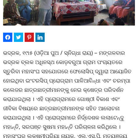
ଭଦ୍ରକ, ୧୯ା୫ (ଓଡ଼ିଆ ପୁଅ / ସ୍ନିଗ୍ଧା ରାୟ) – ମଙ୍ଗଳବାର
ଭଦ୍ରକ ବ୍ଲକ ଅଧିନସ୍ଥ କୋଡ଼ବରୁଆ ଗ୍ରାମ ପଂଚାୟତରେ
ସ୍ତୁରିବା ମହାସଂଘ ସହଯୋଗରେ ଫେଲୋସିପ୍ ଦ୍ୱାରା ଆୟୋଜିତ
ହୋଇଥିବା ଇଂଟରସିପ୍ ପ୍ରୋଗ୍ରାମ ପାଳିଆବିନ୍ଧା ଏବଂ ଚରମ୍ପା
କଲେଜର ଛାତ୍ରଛାତ୍ରୀମାନଙ୍କୁ ନେଇ କ୍ଷେତ୍ର ପରିଦର୍ଶନ
କରାଯାଇଥିଲା । ଏହି ପ୍ରୋଗ୍ରାମରେ ଗୋଷ୍ଠୀ ବିକାଶ ଏବଂ
ଜୀବିକା ବିଷୟରେ ଛାତ୍ରଛାତ୍ରୀମାନଙ୍କ ସହିତ ଆଲୋଚନା
କରାଯାଇଥିଲା । ଏହି ପ୍ରୋଗ୍ରାମରେ ନିର୍ଦ୍ଦେଶକ ଲଲାଟେନ୍ଦୁ
ମହାନ୍ତି, ସରପଞ୍ଚ ସୁଷମା ମହାନ୍ତି ପରିଚାଳନା କରିଥିଲେ ।
ମହାସଂଘର ଲକ୍ଷ୍ମୀପ୍ରିୟା ନାୟକ, ଏଲ୍‌.ଏସ୍‌.ପି. ମୃତ୍ୟୁଞ୍ଜୟ