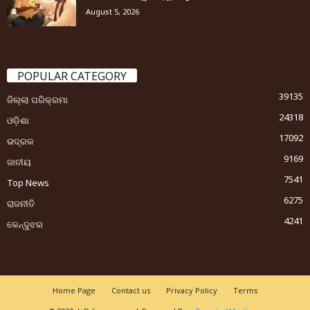
August 5, 2026
POPULAR CATEGORY
39135
ଜିଲ୍ଲା ପରିକ୍ରମା
24318
ଓଡ଼ିଶା
17092
ଭଦ୍ରକ
9169
ଜାତୀୟ
7541
Top News
6275
ରାଜନୀତି
4241
କେନ୍ଦୁଝର
Home Page
Contact us
Privacy Policy
Terms