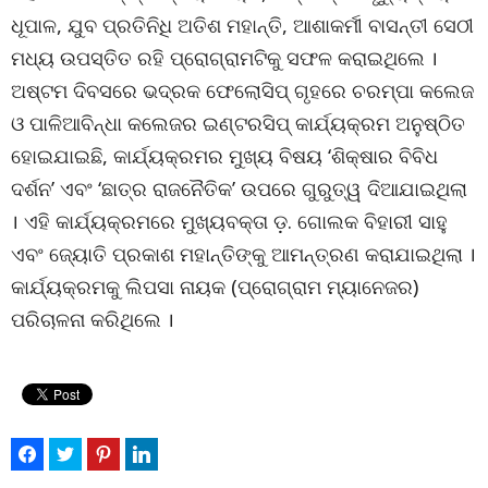
ଧୂପାଳ, ଯୁବ ପ୍ରତିନିଧି ଅତିଶ ମହାନ୍ତି, ଆଶାକର୍ମୀ ବାସନ୍ତୀ ସେଠୀ
ମଧ୍ୟ ଉପସ୍ତିତ ରହି ପ୍ରୋଗ୍ରାମଟିକୁ ସଫଳ କରାଇଥିଲେ ।
ଅଷ୍ଟମ ଦିବସରେ ଭଦ୍ରକ ଫେଲୋସିପ୍ ଗୃହରେ ଚରମ୍ପା କଲେଜ
ଓ ପାଳିଆବିନ୍ଧା କଲେଜର ଇଣ୍ଟରସିପ୍ କାର୍ଯ୍ୟକ୍ରମ ଅନୁଷ୍ଠିତ
ହୋଇଯାଇଛି, କାର୍ଯ୍ୟକ୍ରମର ମୁଖ୍ୟ ବିଷୟ ‘ଶିକ୍ଷାର ବିବିଧ
ଦର୍ଶନ’ ଏବଂ ‘ଛାତ୍ର ରାଜନୈତିକ’ ଉପରେ ଗୁରୁତ୍ୱ ଦିଆଯାଇଥିଲା
। ଏହି କାର୍ଯ୍ୟକ୍ରମରେ ମୁଖ୍ୟବକ୍ତା ଡ଼. ଗୋଲକ ବିହାରୀ ସାହୁ
ଏବଂ ଜ୍ୟୋତି ପ୍ରକାଶ ମହାନ୍ତିଙ୍କୁ ଆମନ୍ତ୍ରଣ କରାଯାଇଥିଲା ।
କାର୍ଯ୍ୟକ୍ରମକୁ ଲିପସା ନାୟକ (ପ୍ରୋଗ୍ରାମ ମ୍ୟାନେଜର)
ପରିଚାଳନା କରିଥିଲେ ।