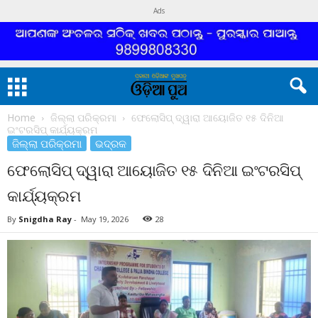
Ads
Home
ଜିଲ୍ଲା ପରିକ୍ରମା
ଫେଲୋସିପ୍ ଦ୍ୱାରା ଆୟୋଜିତ ୧୫ ଦିନିଆ
ଇଂଟରସିପ୍ କାର୍ଯ୍ୟକ୍ରମ
ଜିଲ୍ଲା ପରିକ୍ରମା
ଭଦ୍ରକ
ଫେଲୋସିପ୍ ଦ୍ୱାରା ଆୟୋଜିତ ୧୫ ଦିନିଆ ଇଂଟରସିପ୍
କାର୍ଯ୍ୟକ୍ରମ
By
Snigdha Ray
-
May 19, 2026
28