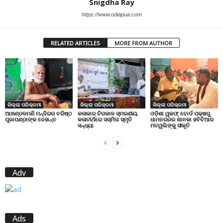
Snigdha Ray
https://www.odiapua.com
RELATED ARTICLES
MORE FROM AUTHOR
ଜିଲ୍ଲା ପରିକ୍ରମା
ଜିଲ୍ଲା ପରିକ୍ରମା
ଜିଲ୍ଲା ପରିକ୍ରମା
ଆଖଣ୍ଡଳମଣି ମନ୍ଦିରର ବରିଷ୍ଠ
କଳାକାର ଚିରକାଳ ସ୍ମରଣୀୟ,
ଓଡ଼ିଶା ୱକଫ୍ ବୋର୍ଡ ପକ୍ଷରୁ
ପୂଜାପଣ୍ଡାଙ୍କ ଦେହାନ୍ତ
କଳାତୀର୍ଥରେ ସସ୍ମିତା ସ୍ମୃତି
ଧାମନଗରର ଖାନକା ହବିବିଆର
ସନ୍ଧ୍ୟା
ମତୱଲିଙ୍କୁ ସୀକୃତି
Adv
Ads