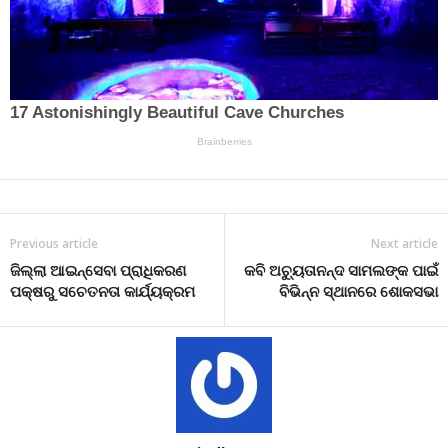
Previous article
Next article
ଜିଲ୍ଲା ଆଇନ୍‌ସେବା ପ୍ରାଧିକରଣ
କବି ଅଚ୍ୟୁତାନନ୍ଦ ସାମଲଙ୍କ ପାଇଁ
ପକ୍ଷରୁ ସଚେତନତା କାର୍ଯ୍ୟକ୍ରମ
ବିଭିନ୍ନ ସ୍ଥାନରେ ଶୋକସଭା