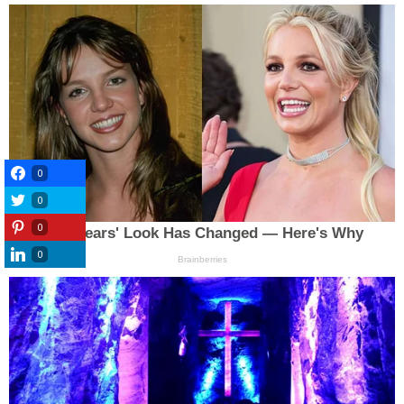
0
0
0
0