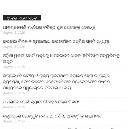
ଖବର ଏବେ ଏବେ
ଆଖଣ୍ଡଳମଣି ମନ୍ଦିରର ବରିଷ୍ଠ ପୂଜାପଣ୍ଡାଙ୍କ ଦେହାନ୍ତ
August 5, 2026
କଳାକାର ଚିରକାଳ ସ୍ମରଣୀୟ, କଳାତୀର୍ଥରେ ସସ୍ମିତା ସ୍ମୃତି ସନ୍ଧ୍ୟା
August 5, 2026
ଓଡ଼ିଶା ୱକଫ୍ ବୋର୍ଡ ପକ୍ଷରୁ ଧାମନଗରର ଖାନକା ହବିବିଆର ମତୱଲିଙ୍କୁ
ସୀକୃତି
August 5, 2026
ରାଜ୍ୟର ୯ଟି ଜାତୀୟ ଓ ରାଜ୍ୟ ରାଜପଥରେ କଡ଼ାକଡ଼ି ହେଲା ଇ-ଚାଲାଣ
ବ୍ୟବସ୍ଥା, ଇେଂଟଲିଜେଂଟ ଏନଫୋର୍ସମେଂଟ ମ୍ୟାନେଜମେଂଟ ସିଷ୍ଟମ
ମାଧ୍ୟମରେ ସ୍ୱୟଂଚାଳିତ ଜରିମାନା ଆଦାୟ
August 5, 2026
ଧାମରାରେ ଚୋରୀ ବ୍ୟାଟେରୀ ସହ ୨ ଚୋର ଗିରଫ
August 5, 2026
ବନ୍ୟାପରେ ଗେଙ୍ଗୁଟି ନଦୀବନ୍ଧ ଧସିଲା, ଆତଙ୍କିତ ଗ୍ରାମବାସୀ
August 5, 2026