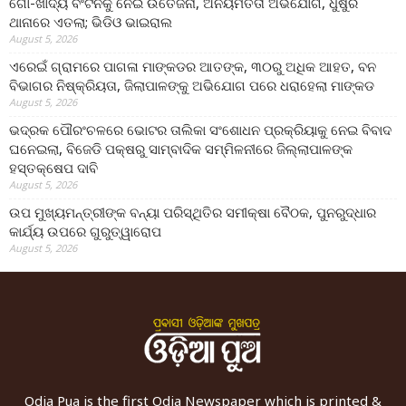
ଗୋ-ଖାଦ୍ୟ ବଂଟନକୁ ନେଇ ଉତେଜନା, ଅନିୟମିତତା ଅଭିଯୋଗ, ଧୁଷୁରି
ଥାନାରେ ଏତଲା; ଭିଡିଓ ଭାଇରାଲ
August 5, 2026
ଏରେଇଁ ଗ୍ରାମରେ ପାଗଳା ମାଙ୍କଡର ଆତଙ୍କ, ୩୦ରୁ ଅଧିକ ଆହତ, ବନ
ବିଭାଗର ନିଷ୍କ୍ରିୟତା, ଜିଲାପାଳଙ୍କୁ ଅଭିଯୋଗ ପରେ ଧରାହେଲା ମାଙ୍କଡ
August 5, 2026
ଭଦ୍ରକ ପୌରଂଚଳରେ ଭୋଟର ତାଲିକା ସଂଶୋଧନ ପ୍ରକ୍ରିୟାକୁ ନେଇ ବିବାଦ
ଘନେଇଲା, ବିଜେଡି ପକ୍ଷରୁ ସାମ୍ବାଦିକ ସମ୍ମିଳନୀରେ ଜିଲ୍ଲାପାଳଙ୍କ
ହସ୍ତକ୍ଷେପ ଦାବି
August 5, 2026
ଉପ ମୁଖ୍ୟମନ୍ତ୍ରୀଙ୍କ ବନ୍ୟା ପରିସ୍ଥିତିର ସମୀକ୍ଷା ବୈଠକ, ପୁନରୁଦ୍ଧାର
କାର୍ଯ୍ୟ ଉପରେ ଗୁରୁତ୍ୱାରୋପ
August 5, 2026
Odia Pua is the first Odia Newspaper which is printed &