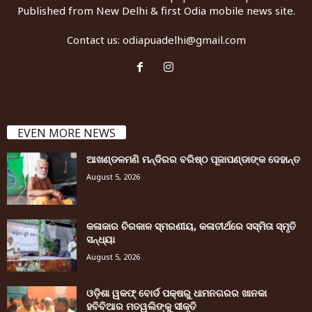
Published from New Delhi & first Odia mobile news site.
Contact us:
odiapuadelhi@gmail.com
EVEN MORE NEWS
ଆଖଣ୍ଡଳମଣି ମନ୍ଦିରର ବରିଷ୍ଠ ପୂଜାପଣ୍ଡାଙ୍କ ଦେହାନ୍ତ
August 5, 2026
କଳାକାର ଚିରକାଳ ସ୍ମରଣୀୟ, କଳାତୀର୍ଥରେ ସସ୍ମିତା ସ୍ମୃତି
ସନ୍ଧ୍ୟା
August 5, 2026
ଓଡ଼ିଶା ୱକଫ୍ ବୋର୍ଡ ପକ୍ଷରୁ ଧାମନଗରର ଖାନକା
ହବିବିଆର ମତୱଲିଙ୍କୁ ସୀକୃତି