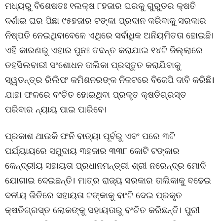
ମଧ୍ୟରୁ ବିଶେଷତଃ ୧ଲକ୍ଷ ୮ହଜାର ଘରକୁ ଗୁରୁତର କ୍ଷତି
ଦର୍ଶାଇ ଘର ପିଛା ୯୫ହଜାର ଟଙ୍କା ପ୍ରଦାନ କରିବାକୁ ସରକାର
ନିଷ୍ପତି ନେଇଥିବାବେଳେ ଏଥିରେ ସର୍ବାଧିକ ଅନିୟମିତତା ହୋଇଛି।
ଏହି କାରଣରୁ ଏହାର ପୁନଃ ତଦନ୍ତ କରାଯାଇ ୧୪ଟି ଜିଲ୍ଲାରେ
ତହସିଲବାରୀ ସଂଶୋଧନ ତାଲିକା ପ୍ରସ୍ତୁତ କରାଯିବାକୁ
ସ୍ୱତନ୍ତ୍ର ରିଲିଫ କମିଶନରଙ୍କ ନିକଟରେ ବିଜେପି ଦାବି କରିଛି।
ଯାହା ଫଳରେ ବଂଚିତ ହୋଇଥିବା ପ୍ରକୃତ କ୍ଷତିଗ୍ରସ୍ତ
ପରିବାର ନ୍ୟାୟ ପାଇ ପାରିବେ।
ପ୍ରକାଶ ଥାଉକି ଫନି ବାତ୍ୟା ପୂର୍ବରୁ ଏବଂ ପରେ ୩ଟି
ପର୍ଯ୍ୟାୟରେ ସମୁଦାୟ ୩ହଜାର ୩୩୮ କୋଟି ଟଙ୍କାର
କେନ୍ଦ୍ରୀୟ ସହାୟତା ପ୍ରଧାନମନ୍ତ୍ରୀ ଶ୍ରୀ ନରେନ୍ଦ୍ର ମୋଦି
ଯୋଗାଇ ଦେଇଛନ୍ତି। ମାତ୍ର ରାଜ୍ୟ ସରକାର ତାଲିକାକୁ ବଢେଇ
ଦଳୀୟ ଭିତିରେ ସହାୟତା ଟଙ୍କାକୁ ବାଂଟି ଦେଇ ପ୍ରକୃତ
କ୍ଷତିଗ୍ରସ୍ତ ଲୋକଙ୍କୁ ସହାୟତାରୁ ବଂଚିତ କରିଛନ୍ତି। ପୁରୀ