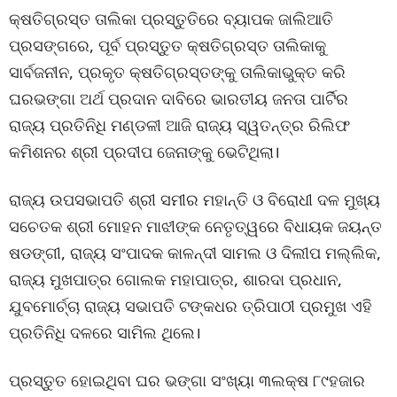
କ୍ଷତିଗ୍ରସ୍ତ ତାଲିକା ପ୍ରସ୍ତୁତିରେ ବ୍ୟାପକ ଜାଲିଆତି
ପ୍ରସଙ୍ଗରେ, ପୂର୍ବ ପ୍ରସ୍ତୁତ କ୍ଷତିଗ୍ରସ୍ତ ତାଲିକାକୁ
ସାର୍ବଜନୀନ, ପ୍ରକୃତ କ୍ଷତିଗ୍ରସ୍ତଙ୍କୁ ତାଲିକାଭୁକ୍ତ କରି
ଘରଭଙ୍ଗା ଅର୍ଥ ପ୍ରଦାନ ଦାବିରେ ଭାରତୀୟ ଜନତା ପାର୍ଟିର
ରାଜ୍ୟ ପ୍ରତିନିଧି ମଣ୍ଡଳୀ ଆଜି ରାଜ୍ୟ ସ୍ୱତନ୍ତ୍ର ରିଲିଫ
କମିଶନର ଶ୍ରୀ ପ୍ରଦୀପ ଜେନାଙ୍କୁ ଭେଟିଥିଲା।
ରାଜ୍ୟ ଉପସଭାପତି ଶ୍ରୀ ସମୀର ମହାନ୍ତି ଓ ବିରୋଧୀ ଦଳ ମୁଖ୍ୟ
ସଚେତକ ଶ୍ରୀ ମୋହନ ମାଝୀଙ୍କ ନେତୃତ୍ୱରେ ବିଧାୟକ ଜୟନ୍ତ
ଷଡଙ୍ଗୀ, ରାଜ୍ୟ ସଂପାଦକ କାଳନ୍ଦୀ ସାମଲ ଓ ଦିଲୀପ ମଲ୍ଲିକ,
ରାଜ୍ୟ ମୁଖପାତ୍ର ଗୋଲକ ମହାପାତ୍ର, ଶାରଦା ପ୍ରଧାନ,
ଯୁବମୋର୍ଚ୍ଚା ରାଜ୍ୟ ସଭାପତି ଟଙ୍କଧର ତ୍ରିପାଠୀ ପ୍ରମୁଖ ଏହି
ପ୍ରତିନିଧି ଦଳରେ ସାମିଲ ଥିଲେ।
ପ୍ରସ୍ତୁତ ହୋଇଥିବା ଘର ଭଙ୍ଗା ସଂଖ୍ୟା ୩ଲକ୍ଷ ୮୯ହଜାର