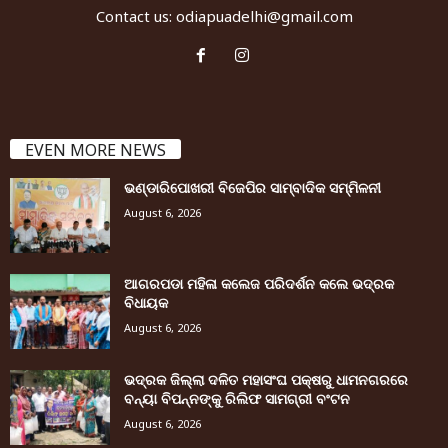
Contact us:
odiapuadelhi@gmail.com
EVEN MORE NEWS
ଭଣ୍ଡାରିପୋଖରୀ ବିଜେପିର ସାମ୍ବାଦିକ ସମ୍ମିଳନୀ
August 6, 2026
ଆଗରପଡା ମହିଳା କଲେଜ ପରିଦର୍ଶନ କଲେ ଭଦ୍ରକ
ବିଧାୟକ
August 6, 2026
ଭଦ୍ରକ ଜିଲ୍ଲା ଦଳିତ ମହାସଂଘ ପକ୍ଷରୁ ଧାମନଗରରେ
ବନ୍ୟା ବିପନ୍ନଙ୍କୁ ରିଲିଫ ସାମଗ୍ରୀ ବଂଟନ
August 6, 2026