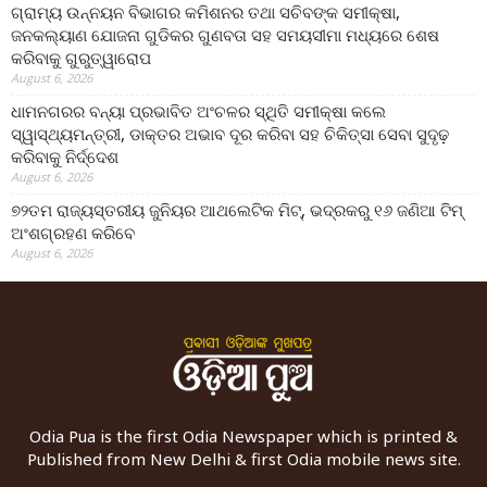
ଗ୍ରାମ୍ୟ ଉନ୍ନୟନ ବିଭାଗର କମିଶନର ତଥା ସଚିବଙ୍କ ସମୀକ୍ଷା,
ଜନକଲ୍ୟାଣ ଯୋଜନା ଗୁଡିକର ଗୁଣବତା ସହ ସମୟସୀମା ମଧ୍ୟରେ ଶେଷ
କରିବାକୁ ଗୁରୁତ୍ୱାରୋପ
August 6, 2026
ଧାମନଗରର ବନ୍ୟା ପ୍ରଭାବିତ ଅଂଚଳର ସ୍ଥିତି ସମୀକ୍ଷା କଲେ
ସ୍ୱାସ୍ଥ୍ୟମନ୍ତ୍ରୀ, ଡାକ୍ତର ଅଭାବ ଦୂର କରିବା ସହ ଚିକିତ୍ସା ସେବା ସୁଦୃଢ଼
କରିବାକୁ ନିର୍ଦ୍ଦେଶ
August 6, 2026
୭୨ତମ ରାଜ୍ୟସ୍ତରୀୟ ଜୁନିୟର ଆଥଲେଟିକ ମିଟ୍‌, ଭଦ୍ରକରୁ ୧୬ ଜଣିଆ ଟିମ୍
ଅଂଶଗ୍ରହଣ କରିବେ
August 6, 2026
Odia Pua is the first Odia Newspaper which is printed &
Published from New Delhi & first Odia mobile news site.