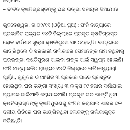
କରାଯାଉ
– ବଂଚିତ କ୍ଷତିଗ୍ରସ୍ତଙ୍କୁ ଘର ଭଙ୍ଗା ସହାୟତା ଦିଆଯାଉ
ଭୁବନେଶ୍ୱର, ତା.୦୨/୧୧ (ଓଡ଼ିଆ ପୁଅ) : ଫନି ବାତ୍ୟାରେ
ପ୍ରଭାବିତ ରାଜ୍ୟର ୧୪ଟି ଜିଲ୍ଲାରେ ପ୍ରକୃତ କ୍ଷତିଗ୍ରସ୍ତ
ଲୋକ ବର୍ତମାନ ସୁଦ୍ଧା କ୍ଷତିପୂରଣ ପାଇନାହାନ୍ତି। ବାତ୍ୟାରେ
ଭାଙ୍ଗିଥିଲେ ବି ସରକାରୀ ତାଲିକାରେ ସେମାନଙ୍କ ନାମ ନଥିବାରୁ
ଘରଭଙ୍ଗା କ୍ଷତିପୁରଣ ପାଇବା ତାଙ୍କ ପାଇଁ ସ୍ୱପ୍ନ ହୋଇଛି।
ଫନି ବାତ୍ୟାଜନିତ ରାଜ୍ୟର ୧୪ଟି ଜିଲ୍ଲାରେ ତାଲିକାନୁ୍ୟାୟୀ
ପୂର୍ଣ୍ଣ, ଗୁରୁତର ଓ ଆଂଶିକ ୩ ପ୍ରକାର ଭାବେ ପ୍ରସ୍ତୁତ
ହୋଇଥିବା ଘର ଭଙ୍ଗା ସଂଖ୍ୟା ୩ ଲକ୍ଷ ୮୯ ହଜାର ଦର୍ଶାଯାଇ
ବ୍ୟାପକ ଜାଲିଆତି କରାଯାଇଅଛି। ପ୍ରକୃତ ଘର ଭାଙ୍ଗିଥିବା
କ୍ଷତିଗ୍ରସ୍ତଙ୍କୁ କ୍ଷତିପୁରଣରୁ ବଂଚିତ କରାଯାଇ ଶାସକ ଦଳ
ଦଳୀୟ ଭିତିରେ ଘର ଭାଙ୍ଗିନଥିବା ଲୋକଙ୍କୁ ତାଲିକାଭୁକ୍ତ
କରିଛନ୍ତି।