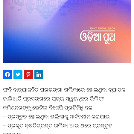
ଫନି ବାତ୍ୟାଜନିତ ଘରଭଙ୍ଗା ତାଲିକାରେ ହୋଇଥିବା ବ୍ୟାପକ
ଜାଲିଆତି ପ୍ରସଙ୍ଗରେ ରାଜ୍ୟ ସ୍ୱତନ୍ତ୍ର ରିଲିଫ
କମିଶନରଙ୍କୁ ଭେଟିଲା ବିଜେପି ପ୍ରତିନିଧି ଦଳ
– ପ୍ରସ୍ତୁତ ହୋଇଥିବା ତାଲିକାକୁ ସାର୍ବଜନୀନ କରାଯାଉ
– ପ୍ରକୃତ କ୍ଷତିଗ୍ରସ୍ତ ତାଲିକା ଆଉ ଥରେ ପ୍ରସ୍ତୁତ