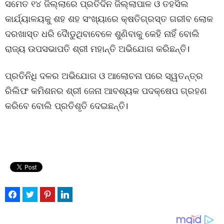
ସମେତ ୧୪ ଜିଲ୍ଲାରେ ପ୍ରତିଦିନ ଜିଲ୍ଲାପାଳ ଓ ତହସିଲ
କାର୍ଯ୍ୟାଳୟକୁ ଶହ ଶହ ସଂଖ୍ୟାରେ କ୍ଷତିଗ୍ରସ୍ତ ଗରୀବ ଲୋକ
ଦରଖାସ୍ତ ଧରି ଦୈାଡୁଥିବାବେଳେ ଶୁଣିବାକୁ କେହି ନାହିଁ ବୋଲି
ରାଜ୍ୟ ଉପସଭାପତି ଶ୍ରୀ ମହାନ୍ତି ଅଭିଯୋଗ କରିଛନ୍ତି।
ପ୍ରତିନିଧି ଦଳର ଅଭିଯୋଗ ଓ ଆଲୋଚନା ପରେ ସ୍ୱତନ୍ତ୍ର
ରିଲିଫ କମିଶନର ଶ୍ରୀ ଜେନା ଆବଶ୍ୟକ ପଦକ୍ଷେପ ଗ୍ରହଣ
କରିବେ ବୋଲି ପ୍ରତିଶୃତି ଦେଇଛନ୍ତି।