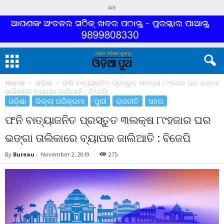
Ads
Home
ଓଡ଼ିଶା
ଫନି ବାତ୍ୟାଜନିତ ପ୍ରସ୍ତୁତ ୩ଲକ୍ଷ ୮୯ହଜାର ଘର ଭଙ୍ଗା
ତାଲିକାରେ ବ୍ୟାପକ ଜାଲିଆତି : ବିଜେପି
ଓଡ଼ିଶା
ଜିଲ୍ଲା ପରିକ୍ରମା
ପୁରୀ
ରାଜନୀତି
ସହର
ଫନି ବାତ୍ୟାଜନିତ ପ୍ରସ୍ତୁତ ୩ଲକ୍ଷ ୮୯ହଜାର ଘର
ଭଙ୍ଗା ତାଲିକାରେ ବ୍ୟାପକ ଜାଲିଆତି : ବିଜେପି
By
Bureau
-
November 2, 2019
275