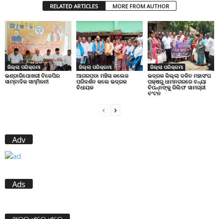
RELATED ARTICLES
MORE FROM AUTHOR
ଜିଲ୍ଲା ପରିକ୍ରମା
ଜିଲ୍ଲା ପରିକ୍ରମା
ଜିଲ୍ଲା ପରିକ୍ରମା
ଭଣ୍ଡାରିପୋଖରୀ ବିଜେପିର
ଆଗରପଡା ମହିଳା କଲେଜ
ଭଦ୍ରକ ଜିଲ୍ଲା ଦଳିତ ମହାସଂଘ
ସାମ୍ବାଦିକ ସମ୍ମିଳନୀ
ପରିଦର୍ଶନ କଲେ ଭଦ୍ରକ
ପକ୍ଷରୁ ଧାମନଗରରେ ବନ୍ୟା
ବିଧାୟକ
ବିପନ୍ନଙ୍କୁ ରିଲିଫ ସାମଗ୍ରୀ
ବଂଟନ
Adv
Ads