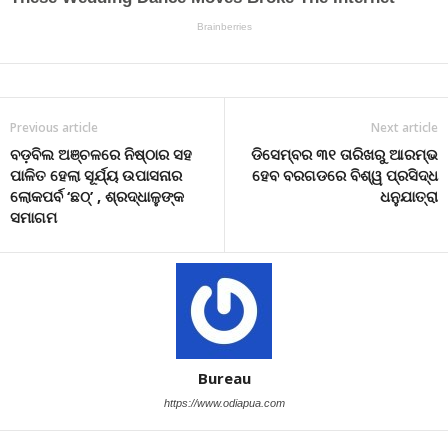
Previous article
Next article
ବଡ଼ବିଲ ଅଞ୍ଚଳରେ ନିଷ୍ଠାର ସହ
ଡିସେମ୍ବର ୩୧ ତାରିଖରୁ ଆରମ୍ଭ
ପାଳିତ ହେଲା ସୂର୍ଯ୍ୟ ଉପାସନାର
ହେବ ବରଗଡରେ ବିଶ୍ୱ ପ୍ରସିଦ୍ଧ
ଲୋକପର୍ବ ‘ଛଠ୍’ , ଶ୍ରଦ୍ଧାଳୁଙ୍କ
ଧନୁଯାତ୍ରା
ସମାଗମ
Bureau
https://www.odiapua.com