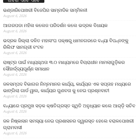
ଖବର ଏବେ ଏବେ
ଭଣ୍ଡାରିପୋଖରୀ ବିଜେପିର ସାମ୍ବାଦିକ ସମ୍ମିଳନୀ
August 6, 2026
ଆଗରପଡା ମହିଳା କଲେଜ ପରିଦର୍ଶନ କଲେ ଭଦ୍ରକ ବିଧାୟକ
August 6, 2026
ଭଦ୍ରକ ଜିଲ୍ଲା ଦଳିତ ମହାସଂଘ ପକ୍ଷରୁ ଧାମନଗରରେ ବନ୍ୟା ବିପନ୍ନଙ୍କୁ
ରିଲିଫ ସାମଗ୍ରୀ ବଂଟନ
August 6, 2026
ରାଷ୍ଟ୍ର ପାଇଁ ମଧ୍ୟସ୍ଥତା ୩.୦ ମାଧ୍ୟମରେ ବିଚାରାଧୀନ ମାମଲାଗୁଡ଼ିକର
ସୌହାର୍ଦ୍ଦ୍ୟପୂର୍ଣ୍ଣ ସମାଧାନ
August 6, 2026
ଜଳସମ୍ପଦ ବିଭାଗର ନିମ୍ନମାନର କାର୍ଯ୍ୟ, କାର୍ଯ୍ୟର ଏକ ସପ୍ତାହ ମଧ୍ୟରେ
ଭାଙ୍ଗିଲା ଗାର୍ଡ ୱାଲ, କାର୍ଯ୍ୟର ଗୁଣବତା କୁ ନେଇ ପ୍ରଶ୍ନବାଚୀ
August 6, 2026
ବନ୍ୟାରେ ପ୍ରମୁଖ ସଡ଼କ କ୍ଷତିଗ୍ରସ୍ତ ସ୍ଥିତି ଅନୁଧ୍ୟାନ କଲେ ଆର୍‌ଡ଼ି ସଚିବ
August 6, 2026
ଜଳ ନିଷ୍କାସନ ସମସ୍ୟା ନେଇ ପ୍ରଶାସନର ଦ୍ୱାରସ୍ତ ହେଲେ ବରାଳପୋଖରୀ
ଗ୍ରାମବାସୀ
August 6, 2026