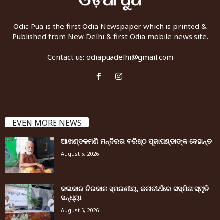
Odia Pua is the first Odia Newspaper which is printed &
Published from New Delhi & first Odia mobile news site.
Contact us:
odiapuadelhi@gmail.com
EVEN MORE NEWS
ଆଖଣ୍ଡଳମଣି ମନ୍ଦିରର ବରିଷ୍ଠ ପୂଜାପଣ୍ଡାଙ୍କ ଦେହାନ୍ତ
August 5, 2026
କଳାକାର ଚିରକାଳ ସ୍ମରଣୀୟ, କଳାତୀର୍ଥରେ ସସ୍ମିତା ସ୍ମୃତି
ସନ୍ଧ୍ୟା
August 5, 2026