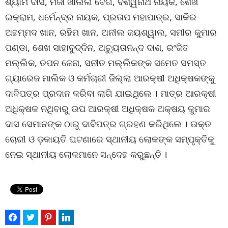
ଶ୍ୟାମ ଦାସ, ମିର୍ଜା ଖାଲିଲ ବେଗ, ବିଶ୍ୱନାଥ ନାୟକ, ଶେଖ
ଇକ୍ରାମ, ଧର୍ମେନ୍ଦ୍ର ନାୟକ, ପ୍ରତାପ ମହାପାତ୍ର, ସାକିର
ଅହମ୍ମଦ ଖାନ, ରହିମ ଖାନ, ଅନୀଲ ଜୟଶ୍ୱାଲ, ସମୀର କୁମାର
ପଣ୍ଡା, ଶେଖ ସାହାବୁଦ୍ଦିନ, ଅଚ୍ୟୁତାନନ୍ଦ ଦାଶ, ରଂଜିତ
ମଲ୍ଲିକ, ତପନ ଜେନା, ସନୀତ ମଲ୍ଲିକଙ୍କ ସମେତ ସମସ୍ତ
ଗ୍ୟାରେଜ ମାଲିକ ଓ କର୍ମଚାରୀ ଜିଲ୍ଲା ଆରକ୍ଷୀ ଅଧିକ୍ଷକଙ୍କୁ
ଦାବିପତ୍ର ପ୍ରଦାନ କରିବା ଲାଗି ଯାଇଥିଲେ । ମାତ୍ର ଆରକ୍ଷୀ
ଅଧିକ୍ଷକ ନଥିବାରୁ ଉପ ଆରକ୍ଷୀ ଅଧିକ୍ଷକ ଅକ୍ଷୟ କୁମାର
ଦାସ ସେମାନଙ୍କ ଠାରୁ ଦାବିପତ୍ର ଗ୍ରହଣ କରିଥିଲେ । ଉକ୍ତ
ଚୋରୀ ଓ ଡ଼କାୟତି ଘଟଣାରେ ସ୍ଥାନୀୟ ଲୋକଙ୍କ ସମ୍ପୃକ୍ତିକୁ
ନେଇ ସ୍ଥାନୀୟ ଲୋକମାନେ ସନ୍ଦେହ କରୁଛନ୍ତି ।