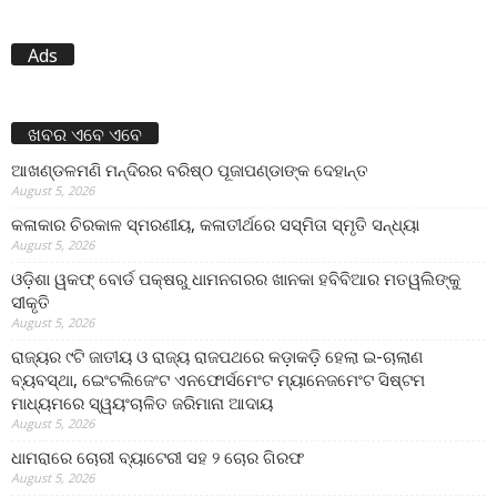
Ads
ଖବର ଏବେ ଏବେ
ଆଖଣ୍ଡଳମଣି ମନ୍ଦିରର ବରିଷ୍ଠ ପୂଜାପଣ୍ଡାଙ୍କ ଦେହାନ୍ତ
August 5, 2026
କଳାକାର ଚିରକାଳ ସ୍ମରଣୀୟ, କଳାତୀର୍ଥରେ ସସ୍ମିତା ସ୍ମୃତି ସନ୍ଧ୍ୟା
August 5, 2026
ଓଡ଼ିଶା ୱକଫ୍ ବୋର୍ଡ ପକ୍ଷରୁ ଧାମନଗରର ଖାନକା ହବିବିଆର ମତୱଲିଙ୍କୁ
ସୀକୃତି
August 5, 2026
ରାଜ୍ୟର ୯ଟି ଜାତୀୟ ଓ ରାଜ୍ୟ ରାଜପଥରେ କଡ଼ାକଡ଼ି ହେଲା ଇ-ଚାଲାଣ
ବ୍ୟବସ୍ଥା, ଇେଂଟଲିଜେଂଟ ଏନଫୋର୍ସମେଂଟ ମ୍ୟାନେଜମେଂଟ ସିଷ୍ଟମ
ମାଧ୍ୟମରେ ସ୍ୱୟଂଚାଳିତ ଜରିମାନା ଆଦାୟ
August 5, 2026
ଧାମରାରେ ଚୋରୀ ବ୍ୟାଟେରୀ ସହ ୨ ଚୋର ଗିରଫ
August 5, 2026