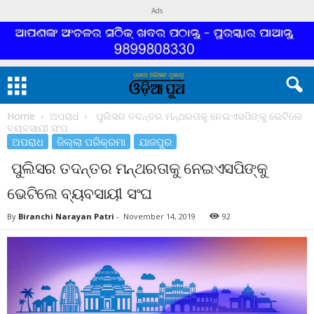
Ads
Home
ଅପରାଧ
ପୁଲିସର ତଦନ୍ତର ମନ୍ଥରତାକୁ ନେଇଏସପିଙ୍କୁ ଭେଟିଲେ
ବ୍ୟବସାୟୀ ସଂଘ
ଅପରାଧ
ଜିଲ୍ଲା ପରିକ୍ରମା
ଯାଜପୁର
ପୁଲିସର ତଦନ୍ତର ମନ୍ଥରତାକୁ ନେଇଏସପିଙ୍କୁ
ଭେଟିଲେ ବ୍ୟବସାୟୀ ସଂଘ
By
Biranchi Narayan Patri
-
November 14, 2019
92