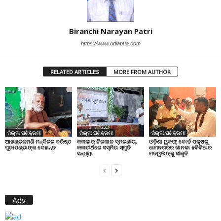
Biranchi Narayan Patri
https://www.odiapua.com
RELATED ARTICLES
MORE FROM AUTHOR
ଜିଲ୍ଲା ପରିକ୍ରମା
ଜିଲ୍ଲା ପରିକ୍ରମା
ଜିଲ୍ଲା ପରିକ୍ରମା
ଆଖଣ୍ଡଳମଣି ମନ୍ଦିରର ବରିଷ୍ଠ
କଳାକାର ଚିରକାଳ ସ୍ମରଣୀୟ,
ଓଡ଼ିଶା ୱକଫ୍ ବୋର୍ଡ ପକ୍ଷରୁ
ପୂଜାପଣ୍ଡାଙ୍କ ଦେହାନ୍ତ
କଳାତୀର୍ଥରେ ସସ୍ମିତା ସ୍ମୃତି
ଧାମନଗରର ଖାନକା ହବିବିଆର
ସନ୍ଧ୍ୟା
ମତୱଲିଙ୍କୁ ସୀକୃତି
Adv