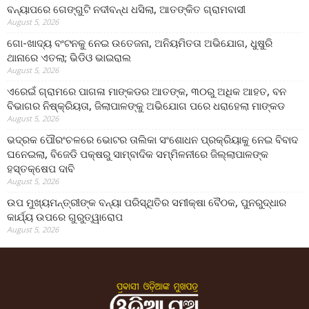
ବନ୍ୟାପରେ ଗେଙ୍ଗୁଟି ନଦୀବନ୍ଧ ଧସିଲା, ଆତଙ୍କିତ ଗ୍ରାମବାସୀ
August 5, 2026
ଗୋ-ଖାଦ୍ୟ ବଂଟନକୁ ନେଇ ଉତେଜନା, ଅନିୟମିତତା ଅଭିଯୋଗ, ଧୁଷୁରି
ଥାନାରେ ଏତଲା; ଭିଡିଓ ଭାଇରାଲ
August 5, 2026
ଏରେଇଁ ଗ୍ରାମରେ ପାଗଳା ମାଙ୍କଡର ଆତଙ୍କ, ୩୦ରୁ ଅଧିକ ଆହତ, ବନ
ବିଭାଗର ନିଷ୍କ୍ରିୟତା, ଜିଲାପାଳଙ୍କୁ ଅଭିଯୋଗ ପରେ ଧରାହେଲା ମାଙ୍କଡ
August 5, 2026
ଭଦ୍ରକ ପୌରଂଚଳରେ ଭୋଟର ତାଲିକା ସଂଶୋଧନ ପ୍ରକ୍ରିୟାକୁ ନେଇ ବିବାଦ
ଘନେଇଲା, ବିଜେଡି ପକ୍ଷରୁ ସାମ୍ବାଦିକ ସମ୍ମିଳନୀରେ ଜିଲ୍ଲାପାଳଙ୍କ
ହସ୍ତକ୍ଷେପ ଦାବି
August 5, 2026
ଉପ ମୁଖ୍ୟମନ୍ତ୍ରୀଙ୍କ ବନ୍ୟା ପରିସ୍ଥିତିର ସମୀକ୍ଷା ବୈଠକ, ପୁନରୁଦ୍ଧାର
କାର୍ଯ୍ୟ ଉପରେ ଗୁରୁତ୍ୱାରୋପ
August 5, 2026