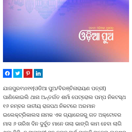
ଯାଜପୁର୧୪ା୧୧(ଓଡିଆ ପୁଅ/ବିରଞ୍ଚିନାରାୟଣ ପତ୍ରୀ)
ପାଣିକୋଇଲି ଥାନା ଅନ୍ତର୍ଗତ ଶର୍ମା ପେଟ୍ରୋଲ ପମ୍ପ ନିକଟସ୍ଥ
୧୬ ନମ୍ବର ଜାତୀୟ ରାଜପଥ ନିକଟରେ ଅରମାନ
ଇଲେକ୍ଟ୍ରିକାଲସ ନାମକ ଏକ ଗ୍ୟାରେଜରୁ ଗତ ଅକ୍ଟୋବର
ମାସ ୬ ତାରିଖ ଦିନ ଦୁର୍ବୁତ ମାନେ ତାଲା ଭାଙ୍ଗି କାମ ହେବା ଲାଗି