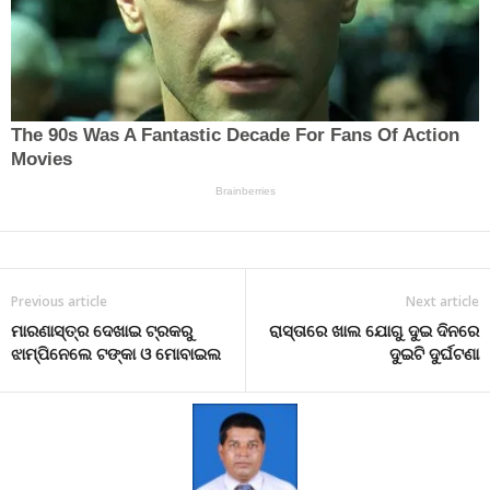
Previous article
Next article
ମାରଣାସ୍ତ୍ର ଦେଖାଇ ଟ୍ରକରୁ
ରାସ୍ତାରେ ଖାଲ ଯୋଗୁ ଦୁଇ ଦିନରେ
ଝାମ୍ପିନେଲେ ଟଙ୍କା ଓ ମୋବାଇଲ
ଦୁଇଟି ଦୁର୍ଘଟଣା