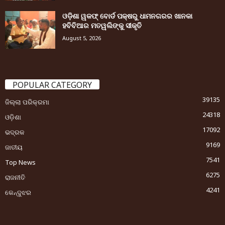
ଓଡ଼ିଶା ୱକଫ୍ ବୋର୍ଡ ପକ୍ଷରୁ ଧାମନଗରର ଖାନକା
ହବିବିଆର ମତୱଲିଙ୍କୁ ସୀକୃତି
August 5, 2026
POPULAR CATEGORY
39135
ଜିଲ୍ଲା ପରିକ୍ରମା
24318
ଓଡ଼ିଶା
17092
ଭଦ୍ରକ
9169
ଜାତୀୟ
7541
Top News
6275
ରାଜନୀତି
4241
କେନ୍ଦୁଝର