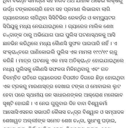
ଥିବା ବିଭିନ୍ନ ସାମଗ୍ରୀ ସହ ନଗଦ ଅର୍ଥ ଯାହାକି ଅଢେଇ ଲକ୍ଷରୁ
ଉର୍ଦ୍ଧ ଟଙ୍କାରଚୋରି ହେବା ସହ ପ୍ରମାଣ ଲିଭାଇବା ଲାଗି
ଗ୍ୟାରେଜରେ ଲାଗିଥିବା ସିସିଟିଭିର ରେକର୍ଡ଼ର ଓ କମ୍ପ୍ୟୁଟର
ସିପିୟୁକୁ ମଧ୍ୟ ନେଇଯାଇଥିଲେ । ଗ୍ୟାରେଜ ମାଲିକ ଶେଖ
ଚନ୍ଦାଙ୍କ ଠାରୁ ଅଭିଯୋଗ ପାଇ ପୁଲିସ ଘଟଣାସ୍ଥଳକୁ ଆସି
ଛାନଭିନ କରିଥିଲେ ମଧ୍ୟ କୈାଣସି ସୁଫଳ ପାଇପାରି ନାହିଁ । ଏ
ସଂକ୍ରାନ୍ତରେ ପାଣିକୋଇଲି ପୁଲିସ ଏକ ମାମଲା ୧୯୯/୧୯ ଋଜୁ
କରିଛି । ମାତ୍ର ଘଟଣାକୁ ଏକ ମାସ ଅତିକ୍ରାନ୍ତ ହୋଇଯାଇଥିଲେ
ମଧ୍ୟ ପୁଲିସକୁ କୈାଣସି ସଫଳତା ମିଳିନଥିବାରୁ ଏବଂ ଗତ
ବିଳମ୍ବିତ ରାତିରେ ଗ୍ୟାରେଜର ବିପରୀତ ଦିଗରେ ଛିଡ଼ା ହୋଇଥିବା
ଏକ ଟ୍ରକରୁ ମାରଣାସ୍ତ୍ର ଦେଖାଇ ଟଙ୍କା ଓ ମୋବାଇଲ ଲୁଟ
ହେବା ପରେ ସ୍ଥାନୀୟ ଜନ ସାଧାରଣଙ୍କର ଆକ୍ରୋଶ ମନୋଭାବ
ସୃଷ୍ଟି ହୋଇଛି । ଏ ନେଇ ଗୁରୁବାର ଦିନ ବାବା ବିଶ୍ୱକର୍ମା
ଆସୋସିଏସନର ସଭାପତି କୈଳାସ ଚନ୍ଦ୍ର ବିଶ୍ୱାଳ ଓ ସମ୍ପାଦକ
ଶେଖାୱତ ଅଲ୍ଲୀଙ୍କ ସମେତ ଶେଖ ଚନ୍ଦା, ସୁଧାଂଶୁ ଘଡ଼ାଇ,