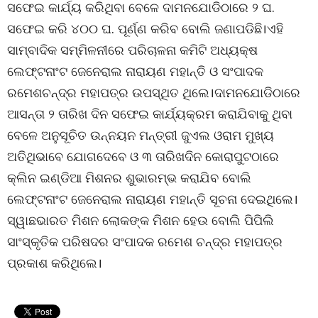
ସଫେଇ କାର୍ଯ୍ୟ କରିଥିବା ବେଳେ ଦାମନଯୋଡିଠାରେ ୨ ଘ.
ସଫେଇ କରି ୪୦୦ ଘ. ପୂର୍ଣ୍ଣ କରିବ ବୋଲି ଜଣାପଡିଛି।ଏହି
ସାମ୍ବାଦିକ ସମ୍ମିଳନୀରେ ପରିଚାଳନା କମିଟି ଅଧ୍ୟକ୍ଷ
ଲେଫ୍ଟନାଂଟ ଜେନେରାଲ ନାରାୟଣ ମହାନ୍ତି ଓ ସଂପାଦକ
ରମେଶଚନ୍ଦ୍ର ମହାପତ୍ର ଉପସ୍ଥିତ ଥିଲେ।ଦାମନଯୋଡିଠାରେ
ଆସନ୍ତା ୨ ତାରିଖ ଦିନ ସଫେଇ କାର୍ଯ୍ୟକ୍ରମ କରାଯିବାକୁ ଥିବା
ବେଳେ ଅନୁସୂଚିତ ଉନ୍ନୟନ ମନ୍ତ୍ରୀ ଜୁଏଲ ଓରାମ ମୁଖ୍ୟ
ଅତିଥିଭାବେ ଯୋଗଦେବେ ଓ ୩ ତାରିଖଦିନ କୋରାପୁଟଠାରେ
କ୍ଲିନ ଇଣ୍ଡିଆ ମିଶନର ଶୁଭାରମ୍ଭ କରାଯିବ ବୋଲି
ଲେଫ୍ଟନାଂଟ ଜେନେରାଲ ନାରାୟଣ ମହାନ୍ତି ସୂଚନା ଦେଇଥିଲେ।
ସ୍ୱାଛଭାରତ ମିଶନ ଲୋକଙ୍କ ମିଶନ ହେଉ ବୋଲି ପିପିଲି
ସାଂସ୍କୃତିକ ପରିଷଦର ସଂପାଦକ ରମେଶ ଚନ୍ଦ୍ର ମହାପତ୍ର
ପ୍ରକାଶ କରିଥିଲେ।