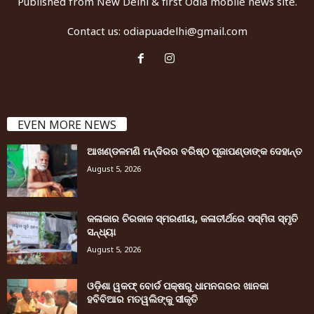
Published from New Delhi & first Odia mobile news site.
Contact us:
odiapuadelhi@gmail.com
EVEN MORE NEWS
ଆଖଣ୍ଡଳମଣି ମନ୍ଦିରର ବରିଷ୍ଠ ପୂଜାପଣ୍ଡାଙ୍କ ଦେହାନ୍ତ
August 5, 2026
କଳାକାର ଚିରକାଳ ସ୍ମରଣୀୟ, କଳାତୀର୍ଥରେ ସସ୍ମିତା ସ୍ମୃତି
ସନ୍ଧ୍ୟା
August 5, 2026
ଓଡ଼ିଶା ୱକଫ୍ ବୋର୍ଡ ପକ୍ଷରୁ ଧାମନଗରର ଖାନକା
ହବିବିଆର ମତୱଲିଙ୍କୁ ସୀକୃତି