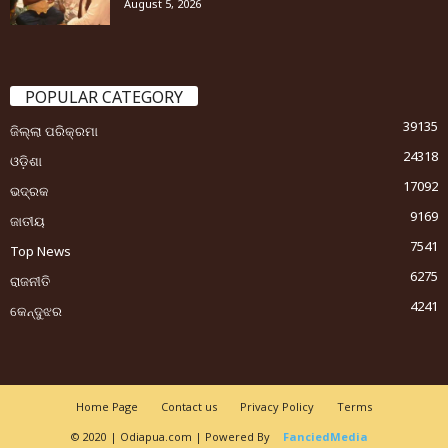
August 5, 2026
POPULAR CATEGORY
39135
ଜିଲ୍ଲା ପରିକ୍ରମା
24318
ଓଡ଼ିଶା
17092
ଭଦ୍ରକ
9169
ଜାତୀୟ
7541
Top News
6275
ରାଜନୀତି
4241
କେନ୍ଦୁଝର
Home Page
Contact us
Privacy Policy
Terms
© 2020 | Odiapua.com | Powered By
FanciedMedia