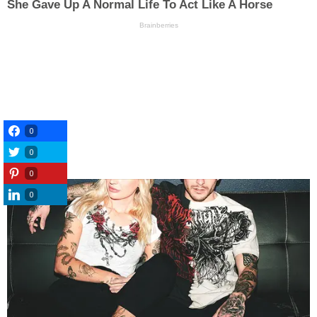
0
0
0
0