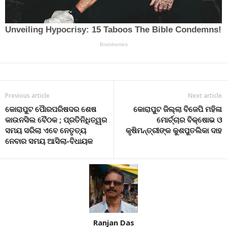
Previous article
Next article
କୋରାପୁଟ ପୈାରପରିଷଦର ଶେଷ
କୋରାପୁଟ ଜିଲ୍ଲା ବିଜେପି ମହିଳା
କାଉନସିଲ ବୈଠକ ; ପ୍ରତିନିଧିତ୍ୱର
ମୋର୍ଚ୍ଚାର ବିକ୍ଷୋଭ ଓ
ସମୟ ସରିଲା ଏବେ ନେତୃତ୍ୟ
କୃଷିମନ୍ତ୍ରୀଙ୍କ କୁଶପୁତଲିକା ଦାହ
ନେବାର ସମୟ ଆସିଲା-ବିଧାୟକ
Ranjan Das