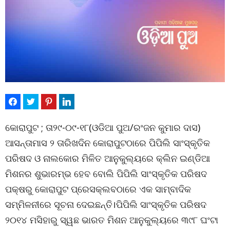
କୋରାପୁଟ ; ତା୨୯-୦୯-୧୮(ଓଡିଆ ପୁଅ/ରଂଜନ କୁମାର ଦାସ)
ଆସନ୍ତାମାସ ୨ ତାରିଖଦିନ କୋରାପୁଟଠାରେ ପିପିଲି ସାଂସ୍କୃତିକ
ପରିଷଦ ଓ ନାଲକୋର ମିଳିତ ଆନୁକୁଲ୍ୟରେ କ୍ଲିନ ଇଣ୍ଡିଆ
ମିଶନର ଶୁଭାରମ୍ଭ ହେବ ବୋଲି ପିପିଲି ସାଂସ୍କୃତିକ ପରିଷଦ
ପକ୍ଷରୁ କୋରାପୁଟ ପ୍ରେସକ୍ଲବଠାରେ ଏକ ସାମ୍ବାଦିକ
ସମ୍ମିଳନୀରେ ସୂଚନା ଦେଇଛନ୍ତି।ପିପିଲି ସାଂସ୍କୃତିକ ପରିଷଦ
୨୦୧୪ ମସିହାରୁ ସ୍ୱଛ ଭାରତ ମିଶନ ଆନୁକୁଲ୍ୟରେ ୩୯୮ ଘଂଟା