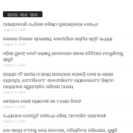
ଖବର ଏବେ ଏବେ
ଆଖଣ୍ଡଳମଣି ମନ୍ଦିରର ବରିଷ୍ଠ ପୂଜାପଣ୍ଡାଙ୍କ ଦେହାନ୍ତ
August 5, 2026
କଳାକାର ଚିରକାଳ ସ୍ମରଣୀୟ, କଳାତୀର୍ଥରେ ସସ୍ମିତା ସ୍ମୃତି ସନ୍ଧ୍ୟା
August 5, 2026
ଓଡ଼ିଶା ୱକଫ୍ ବୋର୍ଡ ପକ୍ଷରୁ ଧାମନଗରର ଖାନକା ହବିବିଆର ମତୱଲିଙ୍କୁ
ସୀକୃତି
August 5, 2026
ରାଜ୍ୟର ୯ଟି ଜାତୀୟ ଓ ରାଜ୍ୟ ରାଜପଥରେ କଡ଼ାକଡ଼ି ହେଲା ଇ-ଚାଲାଣ
ବ୍ୟବସ୍ଥା, ଇେଂଟଲିଜେଂଟ ଏନଫୋର୍ସମେଂଟ ମ୍ୟାନେଜମେଂଟ ସିଷ୍ଟମ
ମାଧ୍ୟମରେ ସ୍ୱୟଂଚାଳିତ ଜରିମାନା ଆଦାୟ
August 5, 2026
ଧାମରାରେ ଚୋରୀ ବ୍ୟାଟେରୀ ସହ ୨ ଚୋର ଗିରଫ
August 5, 2026
ବନ୍ୟାପରେ ଗେଙ୍ଗୁଟି ନଦୀବନ୍ଧ ଧସିଲା, ଆତଙ୍କିତ ଗ୍ରାମବାସୀ
August 5, 2026
ଗୋ-ଖାଦ୍ୟ ବଂଟନକୁ ନେଇ ଉତେଜନା, ଅନିୟମିତତା ଅଭିଯୋଗ, ଧୁଷୁରି