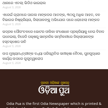
ଥାନାରେ ଏତଲା; ଭିଡିଓ ଭାଇରାଲ
August 5, 2026
ଏରେଇଁ ଗ୍ରାମରେ ପାଗଳା ମାଙ୍କଡର ଆତଙ୍କ, ୩୦ରୁ ଅଧିକ ଆହତ, ବନ
ବିଭାଗର ନିଷ୍କ୍ରିୟତା, ଜିଲାପାଳଙ୍କୁ ଅଭିଯୋଗ ପରେ ଧରାହେଲା ମାଙ୍କଡ
August 5, 2026
ଭଦ୍ରକ ପୌରଂଚଳରେ ଭୋଟର ତାଲିକା ସଂଶୋଧନ ପ୍ରକ୍ରିୟାକୁ ନେଇ ବିବାଦ
ଘନେଇଲା, ବିଜେଡି ପକ୍ଷରୁ ସାମ୍ବାଦିକ ସମ୍ମିଳନୀରେ ଜିଲ୍ଲାପାଳଙ୍କ
ହସ୍ତକ୍ଷେପ ଦାବି
August 5, 2026
ଉପ ମୁଖ୍ୟମନ୍ତ୍ରୀଙ୍କ ବନ୍ୟା ପରିସ୍ଥିତିର ସମୀକ୍ଷା ବୈଠକ, ପୁନରୁଦ୍ଧାର
କାର୍ଯ୍ୟ ଉପରେ ଗୁରୁତ୍ୱାରୋପ
August 5, 2026
Odia Pua is the first Odia Newspaper which is printed &