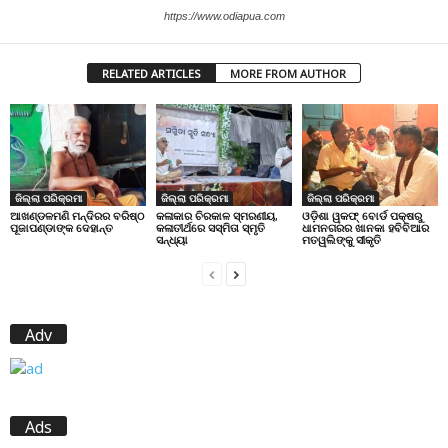
https://www.odiapua.com
RELATED ARTICLES
MORE FROM AUTHOR
ଜିଲ୍ଲା ପରିକ୍ରମା
ଜିଲ୍ଲା ପରିକ୍ରମା
ଜିଲ୍ଲା ପରିକ୍ରମା
ଆଖଣ୍ଡଳମଣି ମନ୍ଦିରର ବରିଷ୍ଠ
କଳାକାର ଚିରକାଳ ସ୍ମରଣୀୟ,
ଓଡ଼ିଶା ୱକଫ୍ ବୋର୍ଡ ପକ୍ଷରୁ
ପୂଜାପଣ୍ଡାଙ୍କ ଦେହାନ୍ତ
କଳାତୀର୍ଥରେ ସସ୍ମିତା ସ୍ମୃତି
ଧାମନଗରର ଖାନକା ହବିବିଆର
ସନ୍ଧ୍ୟା
ମତୱଲିଙ୍କୁ ସୀକୃତି
Adv
Ads