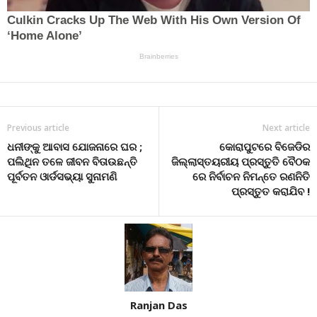
Previous article
Next article
ଧନୀଙ୍କୁ ଆବାସ ଯୋଜନାରେ ଘର ;
କୋରାପୁଟରେ ବିଜେଡିର
ପଲିଥିନ ତଳେ ଜୀବନ ବିତାଉଛନ୍ତି
ଜିଲ୍ଲାସ୍ତୟରୀୟ ପ୍ରସ୍ତୁତି ବୈଠକ
ପୂର୍ବତନ ଓାର୍ଡସଭ୍ୟା ସୁନାମଣି
ରେ ନିର୍ବାଚନ ନିମନ୍ତେ ରଣନିତି
ପ୍ରସ୍ତୁତ କରାଯିବ !
Ranjan Das