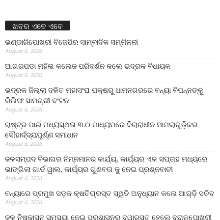
ଖବର ଏବେ ଏବେ
ଭଣ୍ଡାରିପୋଖରୀ ବିଜେପିର ସାମ୍ବାଦିକ ସମ୍ମିଳନୀ
August 6, 2026
ଆଗରପଡା ମହିଳା କଲେଜ ପରିଦର୍ଶନ କଲେ ଭଦ୍ରକ ବିଧାୟକ
August 6, 2026
ଭଦ୍ରକ ଜିଲ୍ଲା ଦଳିତ ମହାସଂଘ ପକ୍ଷରୁ ଧାମନଗରରେ ବନ୍ୟା ବିପନ୍ନଙ୍କୁ
ରିଲିଫ ସାମଗ୍ରୀ ବଂଟନ
August 6, 2026
ରାଷ୍ଟ୍ର ପାଇଁ ମଧ୍ୟସ୍ଥତା ୩.୦ ମାଧ୍ୟମରେ ବିଚାରାଧୀନ ମାମଲାଗୁଡ଼ିକର
ସୌହାର୍ଦ୍ଦ୍ୟପୂର୍ଣ୍ଣ ସମାଧାନ
August 6, 2026
ଜଳସମ୍ପଦ ବିଭାଗର ନିମ୍ନମାନର କାର୍ଯ୍ୟ, କାର୍ଯ୍ୟର ଏକ ସପ୍ତାହ ମଧ୍ୟରେ
ଭାଙ୍ଗିଲା ଗାର୍ଡ ୱାଲ, କାର୍ଯ୍ୟର ଗୁଣବତା କୁ ନେଇ ପ୍ରଶ୍ନବାଚୀ
August 6, 2026
ବନ୍ୟାରେ ପ୍ରମୁଖ ସଡ଼କ କ୍ଷତିଗ୍ରସ୍ତ ସ୍ଥିତି ଅନୁଧ୍ୟାନ କଲେ ଆର୍‌ଡ଼ି ସଚିବ
August 6, 2026
ଜଳ ନିଷ୍କାସନ ସମସ୍ୟା ନେଇ ପ୍ରଶାସନର ଦ୍ୱାରସ୍ତ ହେଲେ ବରାଳପୋଖରୀ