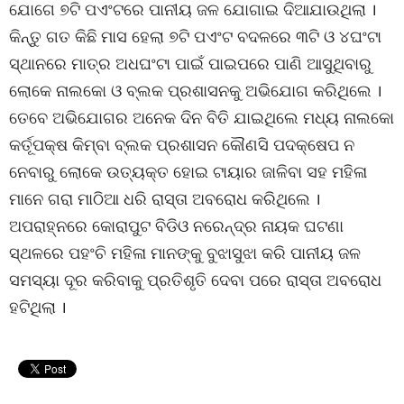
ଯୋଗେ ୭ଟି ପଏଂଟରେ ପାନୀୟ ଜଳ ଯୋଗାଇ ଦିଆଯାଉଥିଲା ।
କିନ୍ତୁ ଗତ କିଛି ମାସ ହେଲା ୭ଟି ପଏଂଟ ବଦଳରେ ୩ଟି ଓ ୪ଘଂଟା
ସ୍ଥାନରେ ମାତ୍ର ଅଧଘଂଟା ପାଇଁ ପାଇପରେ ପାଣି ଆସୁଥିବାରୁ
ଲୋକେ ନାଲକୋ ଓ ବ୍ଲକ ପ୍ରଶାସନକୁ ଅଭିଯୋଗ କରିଥିଲେ ।
ତେବେ ଅଭିଯୋଗର ଅନେକ ଦିନ ବିତି ଯାଇଥିଲେ ମଧ୍ୟ ନାଲକୋ
କର୍ତୂପକ୍ଷ କିମ୍ବା ବ୍ଲକ ପ୍ରଶାସନ କୌଣସି ପଦକ୍ଷେପ ନ
ନେବାରୁ ଲୋକେ ଉତ୍ୟକ୍ତ ହୋଇ ଟାୟାର ଜାଳିବା ସହ ମହିଳା
ମାନେ ଗରା ମାଠିଆ ଧରି ରାସ୍ତା ଅବରୋଧ କରିଥିଲେ ।
ଅପରାହ୍ନରେ କୋରାପୁଟ ବିଡିଓ ନରେନ୍ଦ୍ର ନାୟକ ଘଟଣା
ସ୍ଥଳରେ ପହଂଚି ମହିଳା ମାନଙ୍କୁ ବୁଝାସୁଝା କରି ପାନୀୟ ଜଳ
ସମସ୍ୟା ଦୂର କରିବାକୁ ପ୍ରତିଶୃତି ଦେବା ପରେ ରାସ୍ତା ଅବରୋଧ
ହଟିଥିଲା ।