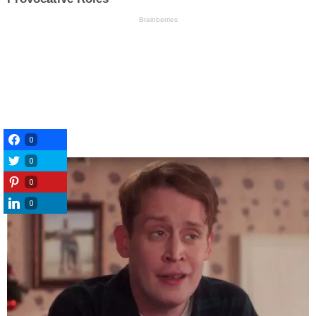
0
0
0
0