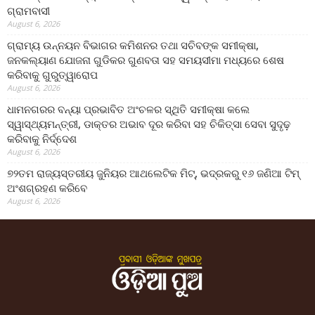
ଗ୍ରାମବାସୀ
August 6, 2026
ଗ୍ରାମ୍ୟ ଉନ୍ନୟନ ବିଭାଗର କମିଶନର ତଥା ସଚିବଙ୍କ ସମୀକ୍ଷା,
ଜନକଲ୍ୟାଣ ଯୋଜନା ଗୁଡିକର ଗୁଣବତା ସହ ସମୟସୀମା ମଧ୍ୟରେ ଶେଷ
କରିବାକୁ ଗୁରୁତ୍ୱାରୋପ
August 6, 2026
ଧାମନଗରର ବନ୍ୟା ପ୍ରଭାବିତ ଅଂଚଳର ସ୍ଥିତି ସମୀକ୍ଷା କଲେ
ସ୍ୱାସ୍ଥ୍ୟମନ୍ତ୍ରୀ, ଡାକ୍ତର ଅଭାବ ଦୂର କରିବା ସହ ଚିକିତ୍ସା ସେବା ସୁଦୃଢ଼
କରିବାକୁ ନିର୍ଦ୍ଦେଶ
August 6, 2026
୭୨ତମ ରାଜ୍ୟସ୍ତରୀୟ ଜୁନିୟର ଆଥଲେଟିକ ମିଟ୍‌, ଭଦ୍ରକରୁ ୧୬ ଜଣିଆ ଟିମ୍
ଅଂଶଗ୍ରହଣ କରିବେ
August 6, 2026