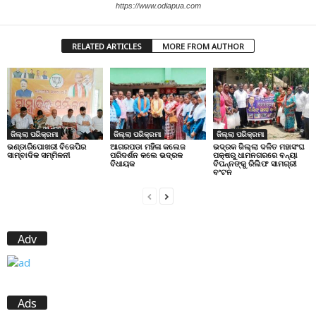
https://www.odiapua.com
RELATED ARTICLES
MORE FROM AUTHOR
ଜିଲ୍ଲା ପରିକ୍ରମା
ଜିଲ୍ଲା ପରିକ୍ରମା
ଜିଲ୍ଲା ପରିକ୍ରମା
ଭଣ୍ଡାରିପୋଖରୀ ବିଜେପିର
ଆଗରପଡା ମହିଳା କଲେଜ
ଭଦ୍ରକ ଜିଲ୍ଲା ଦଳିତ ମହାସଂଘ
ସାମ୍ବାଦିକ ସମ୍ମିଳନୀ
ପରିଦର୍ଶନ କଲେ ଭଦ୍ରକ
ପକ୍ଷରୁ ଧାମନଗରରେ ବନ୍ୟା
ବିଧାୟକ
ବିପନ୍ନଙ୍କୁ ରିଲିଫ ସାମଗ୍ରୀ
ବଂଟନ
Adv
Ads