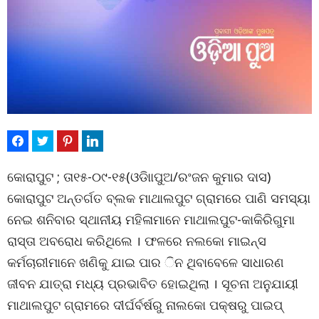
କୋରାପୁଟ ; ତା୧୫-୦୯-୧୫(ଓଡିାାପୁଅ/ରଂଜନ କୁମାର ଦାସ)
କୋରାପୁଟ ଅନ୍ତର୍ଗତ ବ୍ଲକ ମାଥାଲପୁଟ ଗ୍ରାମରେ ପାଣି ସମସ୍ୟା
ନେଇ ଶନିବାର ସ୍ଥାନୀୟ ମହିଳାମାନେ ମାଥାଲପୁଟ-କାକିରିଗୁମା
ରାସ୍ତା ଅବରୋଧ କରିଥିଲେ । ଫଳରେ ନଲକୋ ମାଇନ୍ସ
କର୍ମଚାରୀମାନେ ଖଣିକୁ ଯାଇ ପାର ିନ ଥିବାବେଳେ ସାଧାରଣ
ଜୀବନ ଯାତ୍ରା ମଧ୍ୟ ପ୍ରଭାବିତ ହୋଇଥିଲା । ସୂଚନା ଅନୁଯାୟୀ
ମାଥାଲପୁଟ ଗ୍ରାମରେ ଦୀର୍ଘର୍ବର୍ଷରୁ ନାଲକୋ ପକ୍ଷରୁ ପାଇପ୍