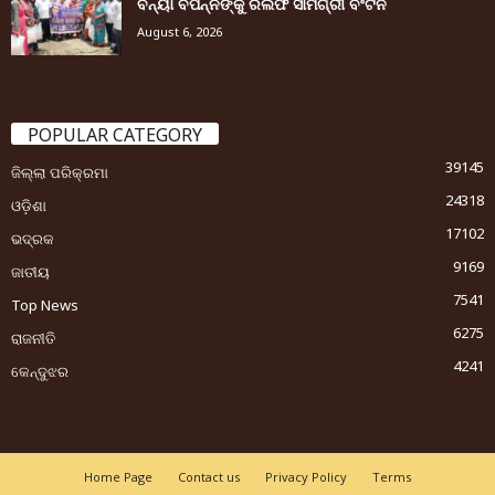
ବନ୍ୟା ବିପନ୍ନଙ୍କୁ ରିଲିଫ ସାମଗ୍ରୀ ବଂଟନ
August 6, 2026
POPULAR CATEGORY
39145
ଜିଲ୍ଲା ପରିକ୍ରମା
24318
ଓଡ଼ିଶା
17102
ଭଦ୍ରକ
9169
ଜାତୀୟ
7541
Top News
6275
ରାଜନୀତି
4241
କେନ୍ଦୁଝର
Home Page
Contact us
Privacy Policy
Terms