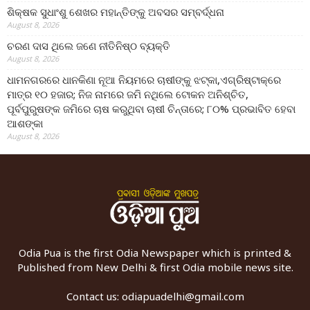
ଶିକ୍ଷକ ସୁଧାଂଶୁ ଶେଖର ମହାନ୍ତିଙ୍କୁ ଅବସର ସମ୍ବର୍ଦ୍ଧନା
August 8, 2026
ଚରଣ ଦାସ ଥିଲେ ଜଣେ ନୀତିନିଷ୍ଠ ବ୍ୟକ୍ତି
August 8, 2026
ଧାମନଗରରେ ଧାନକିଣା ନୂଆ ନିୟମରେ ଚାଷୀଙ୍କୁ ଝଟ୍‌କା,ଏଗ୍ରିଷ୍ଟାକ୍‌ରେ
ମାତ୍ର ୧୦ ହଜାର; ନିଜ ନାମରେ ଜମି ନଥିଲେ ଟୋକନ ଅନିଶ୍ଚିତ,
ପୂର୍ବପୁରୁଷଙ୍କ ଜମିରେ ଚାଷ କରୁଥିବା ଚାଷୀ ଚିନ୍ତାରେ; ୮୦% ପ୍ରଭାବିତ ହେବା
ଆଶଙ୍କା
August 8, 2026
Odia Pua is the first Odia Newspaper which is printed &
Published from New Delhi & first Odia mobile news site.
Contact us:
odiapuadelhi@gmail.com