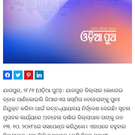
ଯାଜପୁର, ୨୮/୭ (ଓଡ଼ିଆ ପୁଅ) : ଯାଜପୁର ଜିଲ୍ଲାର କୋରେଇ
ବ୍ଲକ ପାଣିକୋଇଲି ଜିଆରଏସ ସସ୍ମିତା ବେହେରାଙ୍କୁ ପୁନଃ
ନିଯୁକ୍ତ କରିବା ପାଇଁ ଉଚ୍ଚନ୍ୟାୟଳୟ ନିର୍ଦ୍ଦେଶ ଦେଇଛି। ସୂଚନା
ମୁତାବକ କାର୍ଯ୍ୟରେ ଅବହେଳା ଦର୍ଶାଇ ଜିଲ୍ଲାପାଳ ତାଙ୍କୁ ଗତ
୧୩. ୧୦. ୨୦୧୮ରେ ସସପେଣ୍ଡ କରିଥିଲେ। ଏହାପରେ ବହୁବାର