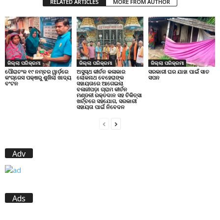
RELATED ARTICLES
MORE FROM AUTHOR
ଜିଲ୍ଲା ପରିକ୍ରମା
ଜିଲ୍ଲା ପରିକ୍ରମା
ଜିଲ୍ଲା ପରିକ୍ରମା
ପୌରାଚଂଳ ୧୯ ନମ୍ବର ୱାର୍ଡ଼ରେ
ଅସୁସ୍ଥ କୀର୍ତନ କଳାକାର
ସରକାରୀ ଘର ଯାହା ପାଇଁ ସାତ
କଂଗ୍ରେସ ପକ୍ଷରୁ ଶୁଖିଲା ଖାଦ୍ୟ
ଲୋକନାଥ ବେହେରାଙ୍କ
ସପନ
ବଂଟନ
ସହାୟତାରେ ଆଗେଇଲା
ବଳାଜୀପଡ଼ା ଗ୍ରାମ କୀର୍ତନ
ମଣ୍ଡଳୀ ରକ୍ତଦାନ ସହ ଚିକିତ୍ସା
ଖର୍ଚ୍ଚରେ ସହଯୋଗ, ସରକାରୀ
ସହାୟତା ପାଇଁ ନିବେଦନ
Adv
Ads