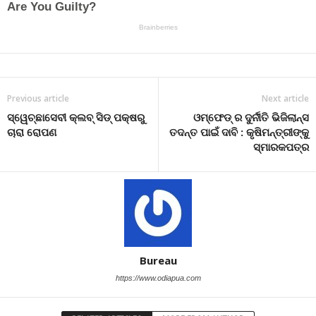
Previous article
Next article
ସ୍ୱେଚ୍ଛାସେବୀ କ୍ଲବ୍ ସିଡ୍ ପକ୍ଷରୁ
ଓମ୍ଫେଡ୍ ର ଦୁର୍ନୀତି ଭିଜିଲାନ୍ସ
ଚାରା ରୋପଣ
ତଦନ୍ତ ପାଇଁ ଦାବି : କୃଷିମନ୍ତ୍ରୀଙ୍କୁ
ସ୍ମାରକପତ୍ର
Bureau
https://www.odiapua.com