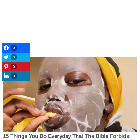
0
0
0
0