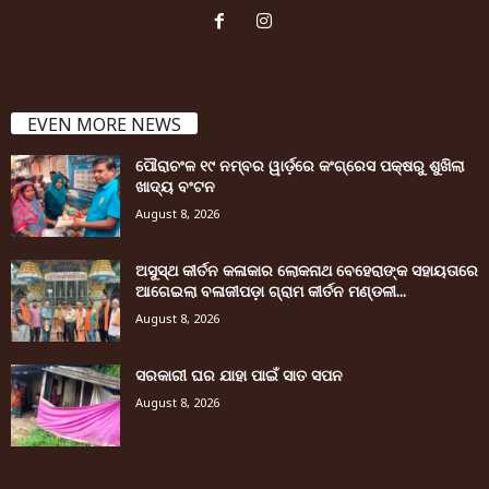
EVEN MORE NEWS
ପୌରାଚଂଳ ୧୯ ନମ୍ବର ୱାର୍ଡ଼ରେ କଂଗ୍ରେସ ପକ୍ଷରୁ ଶୁଖିଲା
ଖାଦ୍ୟ ବଂଟନ
August 8, 2026
ଅସୁସ୍ଥ କୀର୍ତନ କଳାକାର ଲୋକନାଥ ବେହେରାଙ୍କ ସହାୟତାରେ
ଆଗେଇଲା ବଳାଜୀପଡ଼ା ଗ୍ରାମ କୀର୍ତନ ମଣ୍ଡଳୀ...
August 8, 2026
ସରକାରୀ ଘର ଯାହା ପାଇଁ ସାତ ସପନ
August 8, 2026