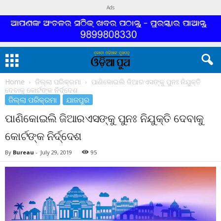
Ads
Home
ଜିଲ୍ଲା ପରିକ୍ରମା
ପାଣିକୋଇଲି ଜିଆରଏସଙ୍କୁ ପୁନଃ ନିଯୁକ୍ତି
ଦେବାକୁ କୋର୍ଟଙ୍କ ନିର୍ଦ୍ଦେଶ
ଜିଲ୍ଲା ପରିକ୍ରମା
ଯାଜପୁର
ପାଣିକୋଇଲି ଜିଆରଏସଙ୍କୁ ପୁନଃ ନିଯୁକ୍ତି ଦେବାକୁ
କୋର୍ଟଙ୍କ ନିର୍ଦ୍ଦେଶ
By
Bureau
-
July 29, 2019
95