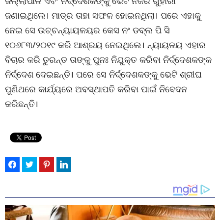
ଜିଲ୍ଲାପାଳ ଏବଂ ନିର୍ଦ୍ଦେଶକଙ୍କୁ ଭେଟି ନିଜର ଗୁହାରୀ
ଜଣାଇଥିଲେ। ମାତ୍ର ତାହା ସଫଳ ହୋଇନଥିଲା। ପରେ ଏହାକୁ
ନେଇ ସେ ଉଚ୍ଚନ୍ୟାୟଳୟର କେସ ନଂ ଡବ୍ଲ ପି ସି
୧୦୬୮୩/୨୦୧୯ କରି ଆଶ୍ରୟ ନେଇଥିଲେ। ନ୍ୟାୟଳୟ ଏହାର
ବିଚାର କରି ତୁରନ୍ତ ତାଙ୍କୁ ପୁନଃ ନିଯୁକ୍ତ କରିବା ନିର୍ଦ୍ଦେଶକଙ୍କ
ନିର୍ଦ୍ଦେଶ ଦେଇଛନ୍ତି। ପରେ ସେ ନିର୍ଦ୍ଦେଶକଙ୍କୁ ଭେଟି ଶ୍ରୀଘ
ପୁଣିଥରେ କାର୍ଯ୍ୟରେ ଅବସ୍ଥାପତି କରିବା ପାଇଁ ନିବେଦନ
କରିଛନ୍ତି।