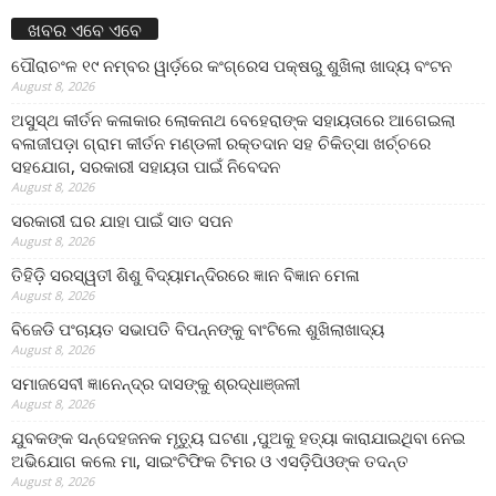
ଖବର ଏବେ ଏବେ
ପୌରାଚଂଳ ୧୯ ନମ୍ବର ୱାର୍ଡ଼ରେ କଂଗ୍ରେସ ପକ୍ଷରୁ ଶୁଖିଲା ଖାଦ୍ୟ ବଂଟନ
August 8, 2026
ଅସୁସ୍ଥ କୀର୍ତନ କଳାକାର ଲୋକନାଥ ବେହେରାଙ୍କ ସହାୟତାରେ ଆଗେଇଲା
ବଳାଜୀପଡ଼ା ଗ୍ରାମ କୀର୍ତନ ମଣ୍ଡଳୀ ରକ୍ତଦାନ ସହ ଚିକିତ୍ସା ଖର୍ଚ୍ଚରେ
ସହଯୋଗ, ସରକାରୀ ସହାୟତା ପାଇଁ ନିବେଦନ
August 8, 2026
ସରକାରୀ ଘର ଯାହା ପାଇଁ ସାତ ସପନ
August 8, 2026
ତିହିଡି଼ ସରସ୍ୱତୀ ଶିଶୁ ବିଦ୍ୟାମନ୍ଦିରରେ ଜ୍ଞାନ ବିଜ୍ଞାନ ମେଳା
August 8, 2026
ବିଜେଡି ପଂଚାୟତ ସଭାପତି ବିପନ୍ନଙ୍କୁ ବାଂଟିଲେ ଶୁଖିଲାଖାଦ୍ୟ
August 8, 2026
ସମାଜସେବୀ ଜ୍ଞାନେନ୍ଦ୍ର ଦାସଙ୍କୁ ଶ୍ରଦ୍ଧାଞ୍ଜଳୀ
August 8, 2026
ଯୁବକଙ୍କ ସନ୍ଦେହଜନକ ମୃତ୍ୟୁ ଘଟଣା ,ପୁଅକୁ ହତ୍ୟା କାରାଯାଇଥିବା ନେଇ
ଅଭିଯୋଗ କଲେ ମା, ସାଇଂଟିଫିକ ଟିମର ଓ ଏସଡ଼ିପିଓଙ୍କ ତଦନ୍ତ
August 8, 2026