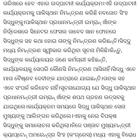
ତାରିଖରେ ହେବ ଏହାର ଉଦ୍ଘାଟନୀ କାର୍ଯ୍ୟକ୍ରମ।ଏହି ଉଦ୍ଘାଟନୀ
କାର୍ଯ୍ୟକ୍ରମକୁ ପାକିସ୍ଥାନ ନିମନ୍ତ୍ରଣ କରିଛି ନବଜୋତ ସିଂହ
ସିଦ୍ଧୁଙ୍କୁ।ପାକିସ୍ଥାନ ପ୍ରଧାନମନ୍ତ୍ରୀ ଇମ୍ରାନ୍ ଖାଁଙ୍କ
ନିର୍ଦ୍ଦେଶରେ ସିନେଟର ଫେସଲ ଜାବେଦ ଖାନ ଫୋନରେ
ସିଦ୍ଧୁଙ୍କ ସହ କଥା ହୋଇ ତାଙ୍କୁ ନିମନ୍ତ୍ରଣ କରିଛନ୍ତି।ସିଦ୍ଦୁ
ମଧ୍ୟ ନିମନ୍ତ୍ରଣ ସ୍ୱୀକାର କରିଥିବା ସୂଚନା ମିଳିଛି।କିନ୍ତୁ,
ସିଦ୍ଧୁଙ୍କ କାର୍ଯ୍ୟାଳୟର ଜଣେ କର୍ମଚାରୀ କହିଛନ୍ତି,
କାର୍ଯ୍ୟାଳୟକୁ ସେପରି କୌଣସି ନିମନ୍ତ୍ରଣ ଆସିନାହିଁ।ସିଦ୍ଧୁ ଏବେ
ମାତା ବୈଷ୍ଣବ ଦେବୀଙ୍କ ଯାତ୍ରାରେ ଯାଇଛନ୍ତି।ତାଙ୍କ ସହ
ଏବେ ସଂପର୍କ କରିହେବ ନାହିଁ।ସୂଚନାଯୋଗ୍ୟ ଯେ ସିଦ୍ଧୁ ପାକିସ୍ଥାନ
ପ୍ରଧାନମନ୍ତ୍ରୀ ଇମ୍ରାନ୍ ଖାଁଙ୍କ ଶପଥ ଗ୍ରହଣ ଉତ୍ସବକୁ
ଯାଇଥିଲେ।କାର୍ଯ୍ୟକ୍ରମ ସମୟରେ ସିଦ୍ଧୁ ପାକିସ୍ଥାନ ସେନା
ମୁଖ୍ୟଙ୍କୁ ଆଲିଙ୍ଗନ କରିଥିଲେ।ଏହାକୁ ନେଇ ବିପକ୍ଷ
ସିଦ୍ଧୁଙ୍କୁ ସମାଲୋଚନା କରିଥିଲା।ନିଜେ ପଞ୍ଜାବ ମୁଖ୍ୟମନ୍ତ୍ରୀ
କ୍ୟାପ୍ଟେନ୍ ଅମରେନ୍ଦ୍ର ସିଂହ (କଂଗ୍ରେସ) ମଧ୍ୟ ଏହାକୁ ବିରୋଧ