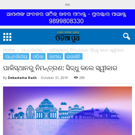
Ads
Home
ଆନ୍ତର୍ଜାତୀୟ
ପାକିସ୍ଥାନରୁ ନିମନ୍ତ୍ରଣ: ସିଦ୍ଧୁ କଲେ ସ୍ୱୀକାର
ଆନ୍ତର୍ଜାତୀୟ
ଓଡ଼ିଶା
ଜାତୀୟ
ରାଜନୀତି
ପାକିସ୍ଥାନରୁ ନିମନ୍ତ୍ରଣ: ସିଦ୍ଧୁ କଲେ ସ୍ୱୀକାର
By
Debadatta Rath
-
October 31, 2019
299