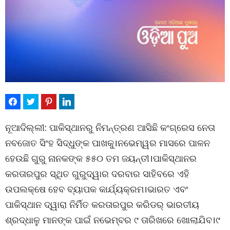
ନୂଆଦିଲ୍ଲୀ: ପାକିସ୍ଥାନରୁ ନିମନ୍ତ୍ରଣ ଆସିଛି କଂଗ୍ରେସ ନେତା
ନବଜୋତ ସିଂହ ସିଦ୍ଧୁଙ୍କ ପାଖକୁ।ନଭେମ୍ୱର ମାସରେ ପାଳନ
ହେଉଛି ଗୁରୁ ନାନକଙ୍କ ୫୫୦ ତମ ଜୟନ୍ତୀ।ପାକିସ୍ଥାନର
କରତାରପୁର ସ୍ଥିତ ଗୁରୁଦ୍ୱାର ଦରବାର ସାହିବରେ ଏହି
ଉପଲକ୍ଷେ ହେବ ବ୍ୟାପକ କାର୍ଯ୍ୟକ୍ରମ।ଭାରତ ଏବଂ
ପାକିସ୍ଥାନ ଦ୍ୱାରା ନିର୍ମିତ କରତାରପୁର କରିଡର୍ ଭାରତୀୟ
ଶ୍ରଦ୍ଧାଳୁ ମାନଙ୍କ ପାଇଁ ନଭେମ୍ବର ୯ ତାରିଖରେ ଖୋଲାଯିବ।୯