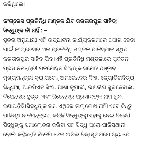
କରିଥିଲେ।
କଂଗ୍ରେସ ପ୍ରତିନିଧି ମଣ୍ଡଳ ଯିବ କରତାରପୁର ସାହିବ;
ସିଦ୍ଧୁଙ୍କ ନାଁ ନାହିଁ : –
ସୂଚନା ଅନୁଯାୟୀ ଏହି ଉଦ୍ଘାଟନୀ କାର୍ଯ୍ୟକ୍ରମରେ ଯୋଗ ଦେବା
ପାଇଁ କଂଗ୍ରେସର ଏକ ପ୍ରତିନିଧି ମଣ୍ଡଳ ପାକିସ୍ଥାନ ସ୍ଥିତ
କରତାରପୁର ସାହିବ ଯିବ।ଏହି ପ୍ରତିନିଧି ମଣ୍ଡଳୀରେ ପୂର୍ବତନ
ପ୍ରଧାନମନ୍ତ୍ରୀ ମନମୋହନ ସିଂହଙ୍କ ସମେତ ପଞ୍ଜାବ
ମୁଖ୍ୟମନ୍ତ୍ରୀ କ୍ୟାପ୍ଟେନ୍ ଅମରେନ୍ଦ୍ର ସିଂହ, ଜ୍ୟୋତିରାଦିତ୍ୟ
ସିନ୍ଧିଆ, ଆରପିଏନ ସିଂହ, ଆଶା କୁମାରୀ, ରଣଦୀପ ସୁରଜେବାଲା,
ଦିପେନ୍ଦ୍ର ହୁଡ୍ଡା ଏବଂ ଜିତେନ୍ଦ୍ର ପ୍ରସାଦଙ୍କ ନାମ ଥିବା
ଜଣାପଡ଼ିଛି।ସିଦ୍ଧୁଙ୍କ ନାମ ଏଥିରେ ଉଲ୍ଲେଖ ନାହିଁ।ଏବେ କିନ୍ତୁ
ପାକିସ୍ଥାନ ନିମନ୍ତ୍ରଣ କରିଛି ସିଦ୍ଧୁଙ୍କୁ।ଏହାକୁ ନେଇ ବିଜେପି
ସିଦ୍ଧୁଙ୍କୁ ସମାଲୋଚନା କରିବା ସହ ସିଦ୍ଧୁ ପ୍ରୋ-ପାକିସ୍ଥାନୀ
ବୋଲି କହିଛନ୍ତି ବିଜେପି ନେତା ଅନିଲ ବିଜ୍।ସୂଚନାଯୋଗ୍ୟ ଯେ