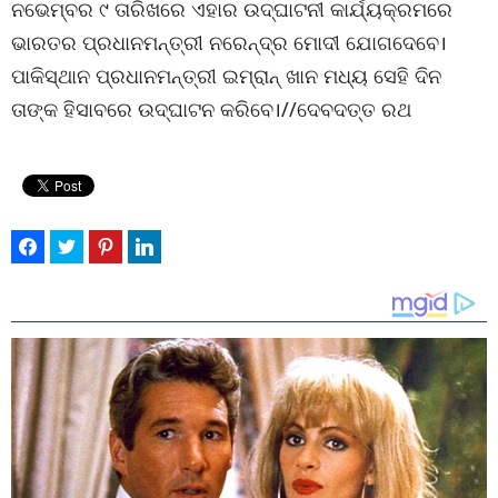
ନଭେମ୍ବର ୯ ତାରିଖରେ ଏହାର ଉଦ୍ଘାଟନୀ କାର୍ଯ୍ୟକ୍ରମରେ
ଭାରତର ପ୍ରଧାନମନ୍ତ୍ରୀ ନରେନ୍ଦ୍ର ମୋଦୀ ଯୋଗଦେବେ।
ପାକିସ୍ଥାନ ପ୍ରଧାନମନ୍ତ୍ରୀ ଇମ୍ରାନ୍ ଖାନ ମଧ୍ୟ ସେହି ଦିନ
ତାଙ୍କ ହିସାବରେ ଉଦ୍ଘାଟନ କରିବେ।//ଦେବଦତ୍ତ ରଥ