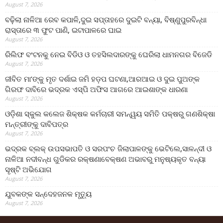
August 7, 2026
ବଢ଼ିଲା ନାଳିଆ ରେବ କପାଳି,ଦୁଇ ସପ୍ତାହରେ ଦୁଇଟି ବନ୍ୟା, ବିଷ୍ଣୁପୁରବିନ୍ଧା
ରାସ୍ତାରେ ୩ ଫୁଟ ପାଣି, ଇଟାପାଳରେ ଘାଇ
August 7, 2026
ରିଲିଫ ବଂଟନକୁ ନେଇ ବିଡିଓ ଓ ତହସିଲଦାରଙ୍କୁ ଘେରିଲା ଧାମନଗର ବିଜେଡି
August 7, 2026
ଜୀବିତ ମା’ଙ୍କୁ ମୃତ ଦର୍ଶାଇ ଜମି ହଡ଼ପ ଘଟଣା,ଆରଆଇ ଓ ଦୁଇ ପୁଅଙ୍କ
ଗିରଫ ଦାବିରେ ଭଦ୍ରକ ଏସ୍‌ପି ଅଫିସ ଆଗରେ ଆଇଶାଙ୍କ ଧାରଣା
August 7, 2026
ଓଡ଼ିଶା ସ୍କୁଲ କଲେଜ ଶିକ୍ଷକ କର୍ମଚାରୀ ସମନ୍ୱୟ ସମିତି ପକ୍ଷରୁ ଗଣଶିକ୍ଷା
ମନ୍ତ୍ରୀଙ୍କୁ ଦାବିପତ୍ର
August 7, 2026
ଭଦ୍ରକ ବ୍ଲକ୍ ଉପସଭାପତି ଓ ସରପଂଚ ଜିଲାପାଳଙ୍କୁ ଭେଟିଲେ,ସାଳନ୍ଦୀ ଓ
ନାଳିଆ ନଦୀବନ୍ଧ ଗୁଡିକର ରକ୍ଷଣାବେକ୍ଷଣ ଅଭାବରୁ ମନୁଷ୍ୟକୃତ ବନ୍ୟା
ସୃଷ୍ଟି ଅଭିଯୋଗ
August 7, 2026
ଯୁବକଙ୍କ ସନ୍ଦେହଜନକ ମୃତ୍ୟୁ
August 7, 2026