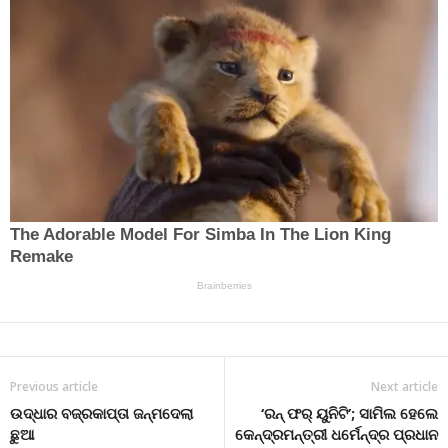
Previous article
Next article
ଉଦ୍ଧାର ବଜ୍ରକାପ୍ତା ଜନ୍ମଦେଲା
‘ରନ୍ ଫର୍ ୟୁନିଟି’; ସାମିଲ ହେଲେ
ଛୁଆ
କେନ୍ଦ୍ରମନ୍ତ୍ରୀ ଧର୍ମେନ୍ଦ୍ର ପ୍ରଧାନ