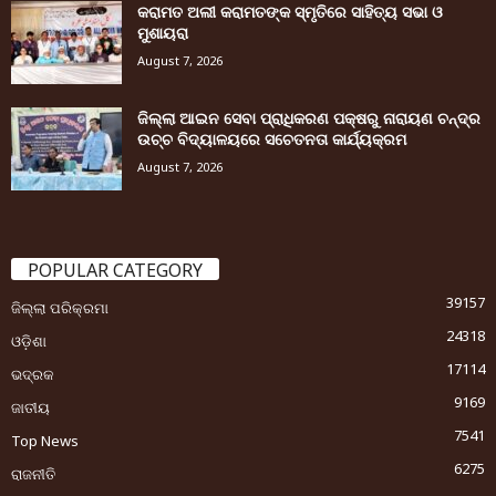
କରାମତ ଅଲୀ କରାମତଙ୍କ ସ୍ମୃତିରେ ସାହିତ୍ୟ ସଭା ଓ
ମୁଶାୟରା
August 7, 2026
ଜିଲ୍ଲା ଆଇନ ସେବା ପ୍ରାଧିକରଣ ପକ୍ଷରୁ ନାରାୟଣ ଚନ୍ଦ୍ର
ଉଚ୍ଚ ବିଦ୍ୟାଳୟରେ ସଚେତନତା କାର୍ଯ୍ୟକ୍ରମ
August 7, 2026
POPULAR CATEGORY
39157
ଜିଲ୍ଲା ପରିକ୍ରମା
24318
ଓଡ଼ିଶା
17114
ଭଦ୍ରକ
9169
ଜାତୀୟ
7541
Top News
6275
ରାଜନୀତି