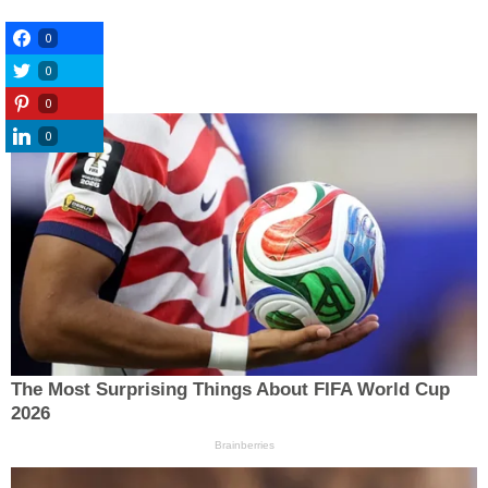
0
0
0
0