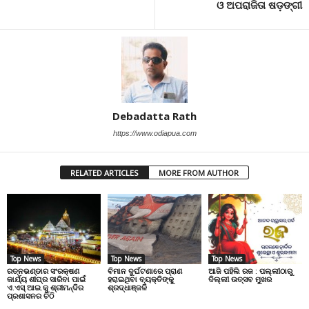
ଓ ଅପରାଜିତା ଷଡ଼ଙ୍ଗୀ
Debadatta Rath
https://www.odiapua.com
RELATED ARTICLES
MORE FROM AUTHOR
Top News
Top News
Top News
ରତ୍ନଭଣ୍ଡାର ସଂରକ୍ଷଣ
ବିମାନ ଦୁର୍ଘଟଣାରେ ପ୍ରାଣ
ଆଜି ପହିଲି ରଜ : ପଲ୍ଲୀଠାରୁ
କାର୍ଯ୍ୟ ଶୀଘ୍ର ସାରିବା ପାଇଁ
ହରାଇଥିବା ବ୍ୟକ୍ତିଙ୍କୁ
ଦିଲ୍ଲୀ ଉତ୍ସବ ମୁଖର
ଏ.ଏସ୍.ଆଇ.କୁ ଶ୍ରୀମନ୍ଦିର
ଶ୍ରଦ୍ଧାଞ୍ଜଳି
ପ୍ରଶାସନର ଚିଠି