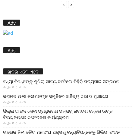
Adv
Ads
ଖବର ଏବେ ଏବେ
ବନ୍ୟା ବିପନ୍ନଙ୍କୁ ଶୁଖିଲା ଖାଦ୍ୟ ବାଂଟିଲେ ତିହିଡି଼ ସତ୍ୟସାଇ ସଙ୍ଗଠନ
August 7, 2026
କରାମତ ଅଲୀ କରାମତଙ୍କ ସ୍ମୃତିରେ ସାହିତ୍ୟ ସଭା ଓ ମୁଶାୟରା
August 7, 2026
ଜିଲ୍ଲା ଆଇନ ସେବା ପ୍ରାଧିକରଣ ପକ୍ଷରୁ ନାରାୟଣ ଚନ୍ଦ୍ର ଉଚ୍ଚ
ବିଦ୍ୟାଳୟରେ ସଚେତନତା କାର୍ଯ୍ୟକ୍ରମ
August 7, 2026
ଭଦ୍ରକ ଜିଲା ଦଳିତ ମହାସଂଘ ପକ୍ଷରୁ ବନ୍ୟାବିପନ୍ନଙ୍କୁ ରିଲିଫ ବଂଟନ