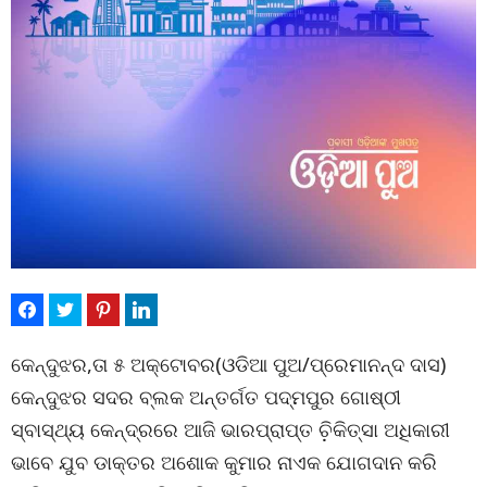
କେନ୍ଦୁଝର,ତା ୫ ଅକ୍ଟୋବର(ଓଡିଆ ପୁଅ/ପ୍ରେମାନନ୍ଦ ଦାସ)
କେନ୍ଦୁଝର ସଦର ବ୍ଲକ ଅନ୍ତର୍ଗତ ପଦ୍ମପୁର ଗୋଷ୍ଠୀ
ସ୍ବାସ୍ଥ୍ୟ କେନ୍ଦ୍ରରେ ଆଜି ଭାରପ୍ରାପ୍ତ ଚ଼ିକିତ୍ସା ଅଧିକାରୀ
ଭାବେ ଯୁବ ଡାକ୍ତର ଅଶୋକ କୁମାର ନାଏକ ଯୋଗଦାନ କରି