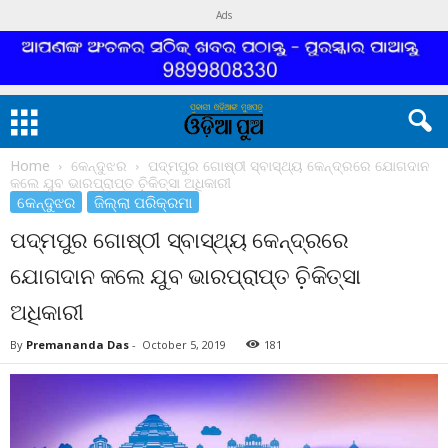
Ads
Home
କେନ୍ଦୁଝର
ପଦ୍ମପୁର ଗୋଷ୍ଠୀ ସ୍ବାସ୍ଥ୍ୟ କେନ୍ଦ୍ରରେ ଯୋଗଦାନ
କଲେ ଯୁବ ଭାରପ୍ରାପ୍ତ ଚ଼ିକିତ୍ସା ଅଧିକାରୀ
କେନ୍ଦୁଝର
ଜିଲ୍ଲା ପରିକ୍ରମା
ପଦ୍ମପୁର ଗୋଷ୍ଠୀ ସ୍ବାସ୍ଥ୍ୟ କେନ୍ଦ୍ରରେ
ଯୋଗଦାନ କଲେ ଯୁବ ଭାରପ୍ରାପ୍ତ ଚ଼ିକିତ୍ସା
ଅଧିକାରୀ
By
Premananda Das
-
October 5, 2019
181