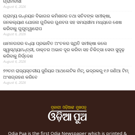
ଗ୍ରାମବାସୀ
August 6, 2026
ଗ୍ରାମ୍ୟ ଉନ୍ନୟନ ବିଭାଗର କମିଶନର ତଥା ସଚିବଙ୍କ ସମୀକ୍ଷା,
ଜନକଲ୍ୟାଣ ଯୋଜନା ଗୁଡିକର ଗୁଣବତା ସହ ସମୟସୀମା ମଧ୍ୟରେ ଶେଷ
କରିବାକୁ ଗୁରୁତ୍ୱାରୋପ
August 6, 2026
ଧାମନଗରର ବନ୍ୟା ପ୍ରଭାବିତ ଅଂଚଳର ସ୍ଥିତି ସମୀକ୍ଷା କଲେ
ସ୍ୱାସ୍ଥ୍ୟମନ୍ତ୍ରୀ, ଡାକ୍ତର ଅଭାବ ଦୂର କରିବା ସହ ଚିକିତ୍ସା ସେବା ସୁଦୃଢ଼
କରିବାକୁ ନିର୍ଦ୍ଦେଶ
August 6, 2026
୭୨ତମ ରାଜ୍ୟସ୍ତରୀୟ ଜୁନିୟର ଆଥଲେଟିକ ମିଟ୍‌, ଭଦ୍ରକରୁ ୧୬ ଜଣିଆ ଟିମ୍
ଅଂଶଗ୍ରହଣ କରିବେ
August 6, 2026
Odia Pua is the first Odia Newspaper which is printed &