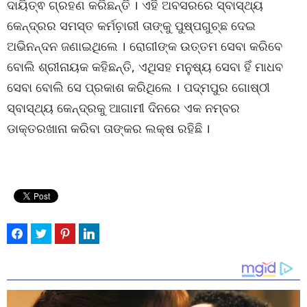
ଦାୟିତ୍ଵ ଗ୍ରହଣ କରିଛନ୍ତି । ଏହି ଅବସରରେ ସ୍ବାସ୍ଥ୍ୟ
କେନ୍ଦ୍ରର ସମସ୍ତ କର୍ମଚ଼ାରୀ ତାଙ୍କୁ ପୁଷ୍ପଗୁଚ୍ଛ ଦେଇ
ଅଭିନନ୍ଦନ ଜଣାଇଥିଲେ । ରୋଗୀଙ୍କ ଉତ୍ତମ ସେବା କରିବେ
ବୋଲି ଶ୍ରୀନାୟକ କହିଛନ୍ତି, ଏଥିସହ ମନୁଷ୍ୟ ସେବା ହିଁ ମାଧବ
ସେବା ବୋଲି ସେ ପ୍ରକାଶ କରିଥିଲେ । ପଦ୍ମପୁର ଗୋଷ୍ଠୀ
ସ୍ବାସ୍ଥ୍ୟ କେନ୍ଦ୍ରକୁ ଆଗାମୀ ଦିନରେ ଏକ ନମ୍ବର
ଡାକ୍ତରଖାନା କରିବା ତାଙ୍କର ଲକ୍ଷ ରହିଛି ।