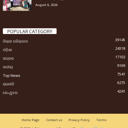
August 6, 2026
POPULAR CATEGORY
39145
ଜିଲ୍ଲା ପରିକ୍ରମା
24318
ଓଡ଼ିଶା
17102
ଭଦ୍ରକ
9169
ଜାତୀୟ
7541
Top News
6275
ରାଜନୀତି
4241
କେନ୍ଦୁଝର
Home Page
Contact us
Privacy Policy
Terms