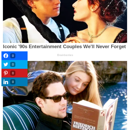
0
0
0
0