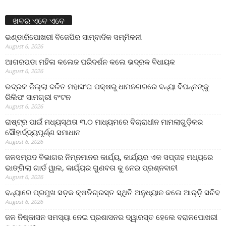
ଖବର ଏବେ ଏବେ
ଭଣ୍ଡାରିପୋଖରୀ ବିଜେପିର ସାମ୍ବାଦିକ ସମ୍ମିଳନୀ
August 6, 2026
ଆଗରପଡା ମହିଳା କଲେଜ ପରିଦର୍ଶନ କଲେ ଭଦ୍ରକ ବିଧାୟକ
August 6, 2026
ଭଦ୍ରକ ଜିଲ୍ଲା ଦଳିତ ମହାସଂଘ ପକ୍ଷରୁ ଧାମନଗରରେ ବନ୍ୟା ବିପନ୍ନଙ୍କୁ
ରିଲିଫ ସାମଗ୍ରୀ ବଂଟନ
August 6, 2026
ରାଷ୍ଟ୍ର ପାଇଁ ମଧ୍ୟସ୍ଥତା ୩.୦ ମାଧ୍ୟମରେ ବିଚାରାଧୀନ ମାମଲାଗୁଡ଼ିକର
ସୌହାର୍ଦ୍ଦ୍ୟପୂର୍ଣ୍ଣ ସମାଧାନ
August 6, 2026
ଜଳସମ୍ପଦ ବିଭାଗର ନିମ୍ନମାନର କାର୍ଯ୍ୟ, କାର୍ଯ୍ୟର ଏକ ସପ୍ତାହ ମଧ୍ୟରେ
ଭାଙ୍ଗିଲା ଗାର୍ଡ ୱାଲ, କାର୍ଯ୍ୟର ଗୁଣବତା କୁ ନେଇ ପ୍ରଶ୍ନବାଚୀ
August 6, 2026
ବନ୍ୟାରେ ପ୍ରମୁଖ ସଡ଼କ କ୍ଷତିଗ୍ରସ୍ତ ସ୍ଥିତି ଅନୁଧ୍ୟାନ କଲେ ଆର୍‌ଡ଼ି ସଚିବ
August 6, 2026
ଜଳ ନିଷ୍କାସନ ସମସ୍ୟା ନେଇ ପ୍ରଶାସନର ଦ୍ୱାରସ୍ତ ହେଲେ ବରାଳପୋଖରୀ