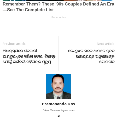
Previous article
Next article
ଅଧାରାସ୍ତାରେ ସରକାରୀ
କେନ୍ଦୁଝର ସଦର ଥାନାରେ ନୂତନ
ଆମ୍ବୁଲାନ୍ସର ସରିଲା ତେଲ, ବିଳମ୍ବ
ଭାରପ୍ରାପ୍ତ ଅଧିକାରୀଙ୍କ
ଯୋଗୁଁ ଗର୍ଭବତୀ ମହିଳାଙ୍କ ମୃତ୍ୟୁ
ଯୋଗଦାନ
Premananda Das
https://www.odiapua.com