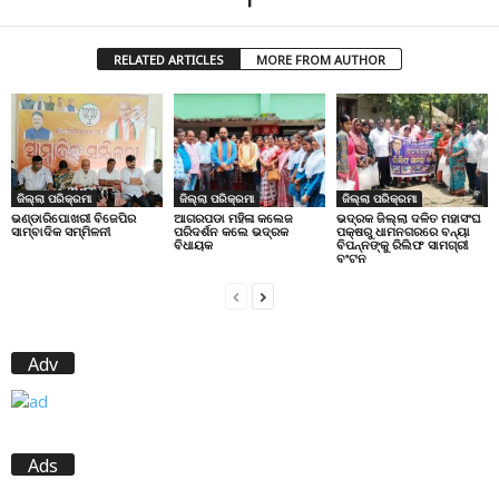
RELATED ARTICLES
MORE FROM AUTHOR
ଜିଲ୍ଲା ପରିକ୍ରମା
ଜିଲ୍ଲା ପରିକ୍ରମା
ଜିଲ୍ଲା ପରିକ୍ରମା
ଭଣ୍ଡାରିପୋଖରୀ ବିଜେପିର
ଆଗରପଡା ମହିଳା କଲେଜ
ଭଦ୍ରକ ଜିଲ୍ଲା ଦଳିତ ମହାସଂଘ
ସାମ୍ବାଦିକ ସମ୍ମିଳନୀ
ପରିଦର୍ଶନ କଲେ ଭଦ୍ରକ
ପକ୍ଷରୁ ଧାମନଗରରେ ବନ୍ୟା
ବିଧାୟକ
ବିପନ୍ନଙ୍କୁ ରିଲିଫ ସାମଗ୍ରୀ
ବଂଟନ
Adv
Ads