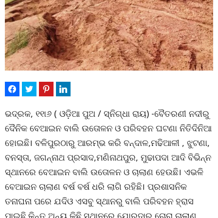
ଭଦ୍ରକ, ୧୧ା୬ ( ଓଡ଼ିଆ ପୁଅ / ସ୍ନିଗ୍ଧା ରାୟ) -ବୈତରଣୀ ନଦୀରୁ
ଦୈନିକ ବେଆଇନ ବାଲି ଉତୋଳନ ଓ ପରିବହନ ଘଟଣା ନିତିଦିନିଆ
ହୋଇଛି। ବଳିପୁରଠାରୁ ଆରମ୍ଭ କରି ବନ୍ଦାଳ,ମଢିଆଳୀ , ଝୁଟଣା,
ବନସ୍ତା, ଜଗନ୍ନାଥ ପ୍ରସାଦ,ମଣିନାଥପୁର, ମୁଢାପଦା ଆଦି ବିଭିନ୍ନ
ସ୍ଥାନରେ ବେଆଇନ ବାଲି ଉତୋଳନ ଓ ଚାଲାଣ ହେଉଛି। ଏଭଳି
ବେଆଇନ ଚାଲାଣ ବର୍ଷ ବର୍ଷ ଧରି ଲାଗି ରହିଛି। ପ୍ରଶାସନିକ
ତନାଘନା ପରେ ଯଦିଓ ଏସବୁ ସ୍ଥାନରୁ ବାଲି ପରିବହନ ହ୍ରାସ
ପାଇଛି କିନ୍ତୁ ଅନ୍ୟ କିଛି ସ୍ଥାନରେ ଯୋରଦାର ଚୋରା ଚାଲାଣ