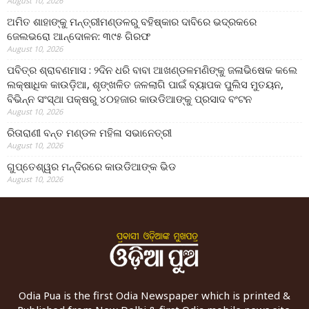
August 10, 2026
ଅମିତ ଶାହାଙ୍କୁ ମନ୍ତ୍ରୀମଣ୍ଡଳରୁ ବହିଷ୍କାର ଦାବିରେ ଭଦ୍ରକରେ
ଜେଲଭରୋ ଆନ୍ଦୋଳନ: ୩୯୫ ଗିରଫ
August 10, 2026
ପବିତ୍ର ଶ୍ରାବଣମାସ : ୨ଦିନ ଧରି ବାବା ଆଖଣ୍ଡଳମଣିଙ୍କୁ ଜଳାଭିଷେକ କଲେ
ଲକ୍ଷାଧିକ କାଉଡ଼ିଆ, ଶୃଙ୍ଖଳିତ ଜଳଲାଗି ପାଇଁ ବ୍ୟାପକ ପୁଲିସ ମୁତୟନ,
ବିଭିନ୍ନ ସଂସ୍ଥା ପକ୍ଷରୁ ୪୦ହଜାର କାଉଡିଆଙ୍କୁ ପ୍ରସାଦ ବଂଟନ
August 10, 2026
ରିତାରାଣୀ ବନ୍ତ ମଣ୍ଡଳ ମହିଳା ସଭାନେତ୍ରୀ
August 10, 2026
ଗୁପ୍ତେଶ୍ୱର ମନ୍ଦିରରେ କାଉଡିଆଙ୍କ ଭିଡ
August 10, 2026
Odia Pua is the first Odia Newspaper which is printed &