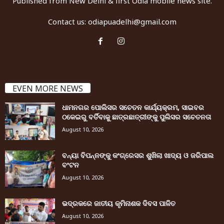
Published from New Delhi & first Odia mobile news site.
Contact us:
odiapuadelhi@gmail.com
EVEN MORE NEWS
ଧାମନଗର ପୋଲିସର ସଚେତନ କାର୍ଯ୍ୟକ୍ରମ, ସାଇବର
ଠକେଇରୁ ବର୍ତିବାକୁ ଛାତ୍ରଛାତ୍ରୀଙ୍କୁ ପୁଲିସର ସଚେତନତା
August 10, 2026
ବନ୍ୟା ବିପନ୍ନଙ୍କୁ କଂଗ୍ରେସର ଶୁଖିଲା ଖାଦ୍ୟ ଓ ଜରିପାଲ
ବଂଟନ
August 10, 2026
ଭଦ୍ରକରେ ଜାତୀୟ କୃମିନାଶକ ଦିବସ ପାଳିତ
August 10, 2026