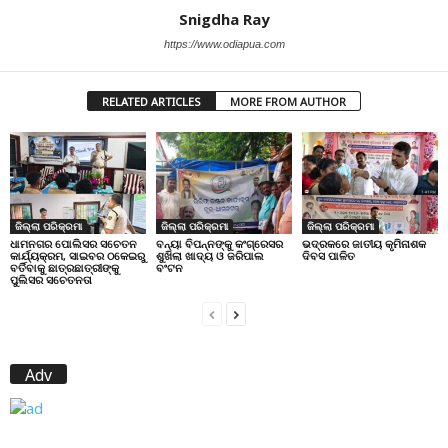
Snigdha Ray
https://www.odiapua.com
RELATED ARTICLES
MORE FROM AUTHOR
ଜିଲ୍ଲା ପରିକ୍ରମା
ଜିଲ୍ଲା ପରିକ୍ରମା
ଜିଲ୍ଲା ପରିକ୍ରମା
ଧାମନଗର ପୋଲିସର ସଚେତନ
ବନ୍ୟା ବିପନ୍ନଙ୍କୁ କଂଗ୍ରେସର
ଭଦ୍ରକରେ ଜାତୀୟ କୃମିନାଶକ
କାର୍ଯ୍ୟକ୍ରମ, ସାଇବର ଠକେଇରୁ
ଶୁଖିଲା ଖାଦ୍ୟ ଓ ଜରିପାଲ
ଦିବସ ପାଳିତ
ବର୍ତିବାକୁ ଛାତ୍ରଛାତ୍ରୀଙ୍କୁ
ବଂଟନ
ପୁଲିସର ସଚେତନତା
Adv