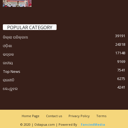
POPULAR CATEGORY
39191
ଜିଲ୍ଲା ପରିକ୍ରମା
24318
ଓଡ଼ିଶା
17148
ଭଦ୍ରକ
9169
ଜାତୀୟ
7541
Top News
6275
ରାଜନୀତି
4241
କେନ୍ଦୁଝର
Home Page
Contact us
Privacy Policy
Terms
© 2020 | Odiapua.com | Powered By
FanciedMedia