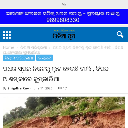
Ads
Home
ଜିଲ୍ଲା ପରିକ୍ରମା
ପଥର ସ୍ପର ନିକଟରୁ ଲୁଟ ହେଉଛି ବାଲି , ବିପଦ
ଆଶଙ୍କାରେ କୁମ୍ଭାରିଆ
ଜିଲ୍ଲା ପରିକ୍ରମା
ଭଦ୍ରକ
ପଥର ସ୍ପର ନିକଟରୁ ଲୁଟ ହେଉଛି ବାଲି , ବିପଦ
ଆଶଙ୍କାରେ କୁମ୍ଭାରିଆ
By
Snigdha Ray
-
June 11, 2026
17