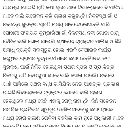
ଆରମ୍ଭ ହୋଇଛି।ରାତି କଥା ଦୂରେ ଥାଉ ଦିବାଲୋକରେ ବି ମାଫିଆ
ମାନେ ବାଲି ଉତୋଳନ କରି ଚାଲାଣ କରୁଛନ୍ତି। ନିକଟସ୍ଥ ଗାଁ ଓ
ନଦୀବନ୍ଧ ସୁରକ୍ଷା ପ୍ରତି ମଧ୍ୟ ଧାନ ଦେଉନାହାନ୍ତି।ବାଲି
ପୋଖରୀ ପଂଚାୟତ କୁମ୍ଭାରିଆ ଗାଁ ନିକଟସ୍ଥ ନଦୀ ଗୋଡା ଠାରୁ
ଦୈନିକ ବାଲି ଖୋଳା ଯାଉଛି। ସ୍ଥାନୀୟ ଟ୍ରାକ୍ଟର ମାଲିକ ଓ କିଛି
ଅସାଧୁ ବ୍ୟକ୍ତି ସଲାସୁତୁରା ହୋଇ ଏଭଳି ବେଆଇନ କାର୍ଯ୍ୟ
କରୁଥିବା ଗ୍ରାମର ବୁଦ୍ଧିଜୀବୀମାନେ ଜଣାଇଛନ୍ତି।ନଦୀ ତଟ
ସୁରକ୍ଷା ପାଇଁ ନିର୍ମିତ ହୋଇଥିବା ପଥର ସ୍ପର ଓ ପ୍ୟାକିଙ୍ଗ
ନିକଟରୁ ଅତି ବେପରୁଆ ଭାବେ ବାଲି ଖୋଳା ଯାଉଛି। ନଦୀରେ
ପାଣି ଆସିଲେ ପଥର ବନ୍ଧ ଭାସିଯିବା ନେଇ ଆଶଙ୍କା ପ୍ରକାଶ
ପାଇଛି।ଦିବାଲୋକରେ ଟ୍ରାକ୍ଟର ଯୋଗେ ବାଲି ଚାଲାଣ
ହେଉଥିଲେ ମଧ୍ୟ କେହି ଏହାକୁ ରୋକୁ ନାହାନ୍ତି। କିଛି ସଚେତନ
ନାଗରିକ ପ୍ରତିବାଦ ସ୍ୱରୂପ ତହସିଲଦାରଙ୍କୁ ଜଣାଇଥିଲେ
ମଧ୍ୟ ଚୋରା ଚାଲାଣ ରୋକିବା ତହସିଲ କାମ ନୁହେଁ ଅଧିକାରୀ ମାନେ
କହୁଛନ୍ତି। ଲଘୁ ଖଣିଜ ସମ୍ପଦ ବିଭାଗ ମଧ୍ୟ ଦୃଷ୍ଟି ଦେଉନଥିବା