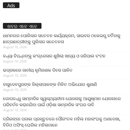
Ads
ଖବର ଏବେ ଏବେ
ଧାମନଗର ପୋଲିସର ସଚେତନ କାର୍ଯ୍ୟକ୍ରମ, ସାଇବର ଠକେଇରୁ ବର୍ତିବାକୁ
ଛାତ୍ରଛାତ୍ରୀଙ୍କୁ ପୁଲିସର ସଚେତନତା
August 10, 2026
ବନ୍ୟା ବିପନ୍ନଙ୍କୁ କଂଗ୍ରେସର ଶୁଖିଲା ଖାଦ୍ୟ ଓ ଜରିପାଲ ବଂଟନ
August 10, 2026
ଭଦ୍ରକରେ ଜାତୀୟ କୃମିନାଶକ ଦିବସ ପାଳିତ
August 10, 2026
ବାସୁଦେବପୁରଙ୍କ ଜିଲ୍ଲାପାଳଙ୍କ ମିଳିତ ଅଭିଯୋଗ ଶୁଣାଣି
August 10, 2026
ଗୋପବନ୍ଧୁ ସାମ୍ବାଦିକ ସ୍ୱାସ୍ଥ୍ୟବୀମା ଯୋଜନାକୁ ଆୟୁଷ୍ମାନ ଯୋଜନାରେ
ପରିବର୍ତନ କରାନଯିବା ପାଇଁ ଓଡ଼ିଶା ସାମ୍ବାଦିକ ସଂଘର ଦାବି
August 10, 2026
ତ୍ରିରଙ୍ଗା ପତାକା ପ୍ରସ୍ତୁତରେ ପୌରଂଚଳ ମହିଳା ମହାସଂଘକୁ ଅଣଦେଖା,
ବିଡିଓ ଅଫିସ୍ ଘେରିଲ ମହିଳାମାନେ