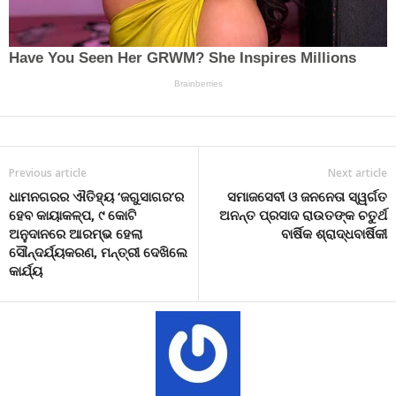
Previous article
Next article
ଧାମନଗରର ଐତିହ୍ୟ ‘ଜଗୁସାଗର’ର
ସମାଜସେବୀ ଓ ଜନନେତା ସ୍ୱର୍ଗତ
ହେବ କାୟାକଳ୍ପ, ୯ କୋଟି
ଅନନ୍ତ ପ୍ରସାଦ ରାଉତଙ୍କ ଚତୁର୍ଥ
ଅନୁଦାନରେ ଆରମ୍ଭ ହେଲା
ବାର୍ଷିକ ଶ୍ରାଦ୍ଧବାର୍ଷିକୀ
ସୌନ୍ଦର୍ଯ୍ୟକରଣ, ମନ୍ତ୍ରୀ ଦେଖିଲେ
କାର୍ଯ୍ୟ