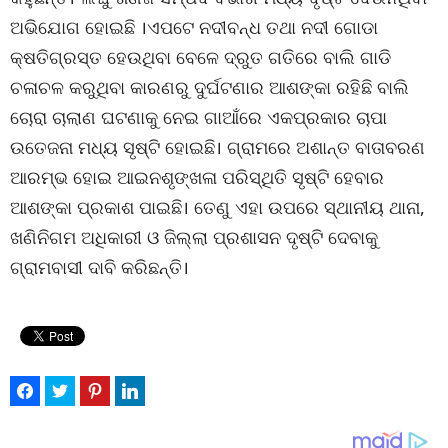
ଅଭିଯୋଗ ହୋଇଛି ।ଏପଟେ ନଦୀବନ୍ଧ ତଥା ନଦୀ ଗୋଡା
କ୍ଷତିଗ୍ରସ୍ତ ହେଉଥିବା ବେଳେ ଦ୍ରୁତ ଗତିରେ ବାଲି ଗାଡି
ଚଳାଚଳ କରୁଥିବା କାରଣରୁ ଦୁର୍ଘଟଣାର ଆଶଙ୍କା ରହିଛି ବାଲି
ଚୋରା ଚାଲାଣ ଘଟଣାକୁ ନେଇ ଗାଆଁରେ ଏକପ୍ରକାର ଚାପା
ଉତେଜନା ମଧ୍ୟ ସୃଷ୍ଟି ହୋଇଛି। ଗ୍ରାମରେ ଅଶାନ୍ତ ବାତାବରଣ
ଆରମ୍ଭ ହୋଇ ଆଇନଶୃଙ୍ଖଳା ପରିସ୍ଥିତି ସୃଷ୍ଟି ହେବାର
ଆଶଙ୍କା ପ୍ରକାଶ ପାଇଛି। ତେଣୁ ଏହା ଉପରେ ସ୍ଥାନୀୟ ଥାନା,
ଖଣିନିଗମ ଅଧିକାରୀ ଓ ଜିଲ୍ଲା ପ୍ରଶାସନ ଦୃଷ୍ଟି ଦେବାକୁ
ଗ୍ରାମବାସୀ ଦାବି କରିଛନ୍ତି।