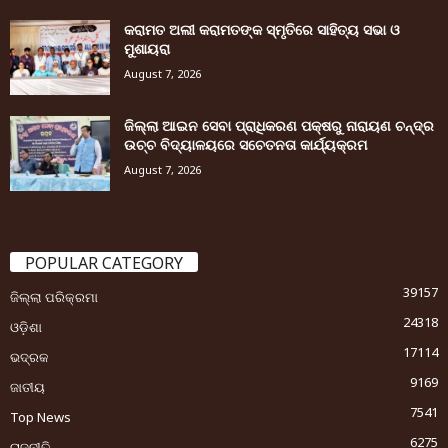
କରାମତ ଅଲୀ କରାମତଙ୍କ ସ୍ମୃତିରେ ସାହିତ୍ୟ ସଭା ଓ
ମୁଶାୟରା
August 7, 2026
ଜିଲ୍ଲା ଆଇନ ସେବା ପ୍ରାଧିକରଣ ପକ୍ଷରୁ ନାରାୟଣ ଚନ୍ଦ୍ର
ଉଚ୍ଚ ବିଦ୍ୟାଳୟରେ ସଚେତନତା କାର୍ଯ୍ୟକ୍ରମ
August 7, 2026
POPULAR CATEGORY
39157
ଜିଲ୍ଲା ପରିକ୍ରମା
24318
ଓଡ଼ିଶା
17114
ଭଦ୍ରକ
9169
ଜାତୀୟ
7541
Top News
6275
ରାଜନୀତି