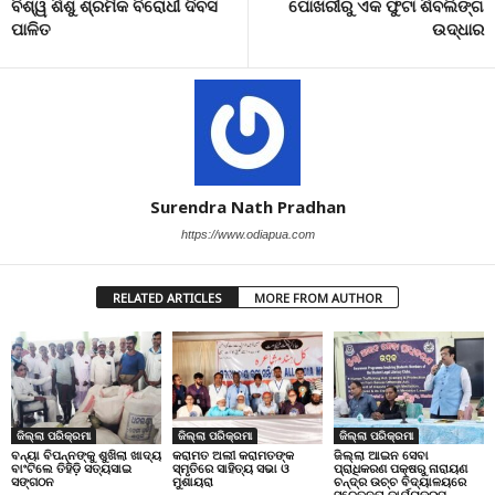
ବିଶ୍ୱ ଶିଶୁ ଶ୍ରମିକ ବିରୋଧୀ ଦିବସ
ପୋଖରୀରୁ ଏକ ଫୁଟା ଶିବଲିଙ୍ଗ
ପାଳିତ
ଉଦ୍ଧାର
Surendra Nath Pradhan
https://www.odiapua.com
RELATED ARTICLES
MORE FROM AUTHOR
ଜିଲ୍ଲା ପରିକ୍ରମା
ଜିଲ୍ଲା ପରିକ୍ରମା
ଜିଲ୍ଲା ପରିକ୍ରମା
ବନ୍ୟା ବିପନ୍ନଙ୍କୁ ଶୁଖିଲା ଖାଦ୍ୟ
କରାମତ ଅଲୀ କରାମତଙ୍କ
ଜିଲ୍ଲା ଆଇନ ସେବା
ବାଂଟିଲେ ତିହିଡି଼ ସତ୍ୟସାଇ
ସ୍ମୃତିରେ ସାହିତ୍ୟ ସଭା ଓ
ପ୍ରାଧିକରଣ ପକ୍ଷରୁ ନାରାୟଣ
ସଙ୍ଗଠନ
ମୁଶାୟରା
ଚନ୍ଦ୍ର ଉଚ୍ଚ ବିଦ୍ୟାଳୟରେ
ସଚେତନତା କାର୍ଯ୍ୟକ୍ରମ