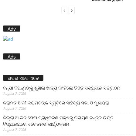
Adv
Ads
ଖବର ଏବେ ଏବେ
ବନ୍ୟା ବିପନ୍ନଙ୍କୁ ଶୁଖିଲା ଖାଦ୍ୟ ବାଂଟିଲେ ତିହିଡି଼ ସତ୍ୟସାଇ ସଙ୍ଗଠନ
August 7, 2026
କରାମତ ଅଲୀ କରାମତଙ୍କ ସ୍ମୃତିରେ ସାହିତ୍ୟ ସଭା ଓ ମୁଶାୟରା
August 7, 2026
ଜିଲ୍ଲା ଆଇନ ସେବା ପ୍ରାଧିକରଣ ପକ୍ଷରୁ ନାରାୟଣ ଚନ୍ଦ୍ର ଉଚ୍ଚ
ବିଦ୍ୟାଳୟରେ ସଚେତନତା କାର୍ଯ୍ୟକ୍ରମ
August 7, 2026