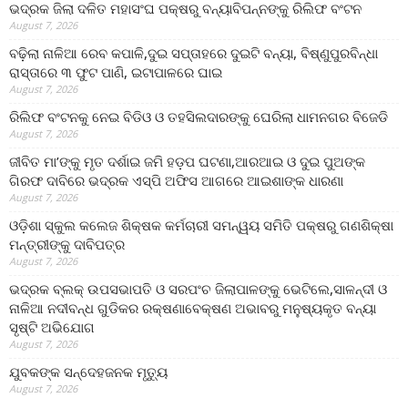
ଭଦ୍ରକ ଜିଲା ଦଳିତ ମହାସଂଘ ପକ୍ଷରୁ ବନ୍ୟାବିପନ୍ନଙ୍କୁ ରିଲିଫ ବଂଟନ
August 7, 2026
ବଢ଼ିଲା ନାଳିଆ ରେବ କପାଳି,ଦୁଇ ସପ୍ତାହରେ ଦୁଇଟି ବନ୍ୟା, ବିଷ୍ଣୁପୁରବିନ୍ଧା
ରାସ୍ତାରେ ୩ ଫୁଟ ପାଣି, ଇଟାପାଳରେ ଘାଇ
August 7, 2026
ରିଲିଫ ବଂଟନକୁ ନେଇ ବିଡିଓ ଓ ତହସିଲଦାରଙ୍କୁ ଘେରିଲା ଧାମନଗର ବିଜେଡି
August 7, 2026
ଜୀବିତ ମା’ଙ୍କୁ ମୃତ ଦର୍ଶାଇ ଜମି ହଡ଼ପ ଘଟଣା,ଆରଆଇ ଓ ଦୁଇ ପୁଅଙ୍କ
ଗିରଫ ଦାବିରେ ଭଦ୍ରକ ଏସ୍‌ପି ଅଫିସ ଆଗରେ ଆଇଶାଙ୍କ ଧାରଣା
August 7, 2026
ଓଡ଼ିଶା ସ୍କୁଲ କଲେଜ ଶିକ୍ଷକ କର୍ମଚାରୀ ସମନ୍ୱୟ ସମିତି ପକ୍ଷରୁ ଗଣଶିକ୍ଷା
ମନ୍ତ୍ରୀଙ୍କୁ ଦାବିପତ୍ର
August 7, 2026
ଭଦ୍ରକ ବ୍ଲକ୍ ଉପସଭାପତି ଓ ସରପଂଚ ଜିଲାପାଳଙ୍କୁ ଭେଟିଲେ,ସାଳନ୍ଦୀ ଓ
ନାଳିଆ ନଦୀବନ୍ଧ ଗୁଡିକର ରକ୍ଷଣାବେକ୍ଷଣ ଅଭାବରୁ ମନୁଷ୍ୟକୃତ ବନ୍ୟା
ସୃଷ୍ଟି ଅଭିଯୋଗ
August 7, 2026
ଯୁବକଙ୍କ ସନ୍ଦେହଜନକ ମୃତ୍ୟୁ
August 7, 2026