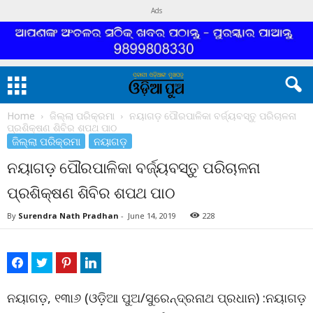
Ads
Home
ଜିଲ୍ଲା ପରିକ୍ରମା
ନୟାଗଡ଼ ପୌରପାଳିକା ବର୍ଜ୍ୟବସ୍ତୁ ପରିଚାଳନା
ପ୍ରଶିକ୍ଷଣ ଶିବିର ଶପଥ ପାଠ
ଜିଲ୍ଲା ପରିକ୍ରମା
ନୟାଗଡ଼
ନୟାଗଡ଼ ପୌରପାଳିକା ବର୍ଜ୍ୟବସ୍ତୁ ପରିଚାଳନା
ପ୍ରଶିକ୍ଷଣ ଶିବିର ଶପଥ ପାଠ
By
Surendra Nath Pradhan
-
June 14, 2019
228
ନୟାଗଡ଼, ୧୩ା୬ (ଓଡ଼ିଆ ପୁଅ/ସୁରେନ୍ଦ୍ରନାଥ ପ୍ରଧାନ) :ନୟାଗଡ଼