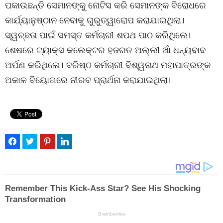
ପକାଉଛନ୍ତି ସେମାନଙ୍କୁ ନୋଟିସ କରି ସେମାନଙ୍କ ବିରୋଧରେ
କାର୍ଯ୍ୟାନୁଷ୍ଠାନ ନେବାକୁ ଗୁରୁତ୍ୱାରୋପ କରାଯାଇଥିଲା।
ସ୍ୱଚ୍ଛତା ପାଇଁ ସମସ୍ତ କର୍ମଚାରୀ ଶପଥ ପାଠ କରିଥିଲେ।
ଶେଷରେ ଟ୍ୟାକ୍ସ କଲେକ୍ଟର ହଜରତ ଅଲ୍ଲୀ ଖାଁ ଧନ୍ୟବାଦ
ଅର୍ପଣ କରିଥିଲେ। ବରିଷ୍ଠ କର୍ମଚାରୀ ବିଶ୍ୱନାଥ ମହାପାତ୍ରଙ୍କ
ଅକାଳ ବିୟୋଗରେ ନୀରବ ପ୍ରାର୍ଥନା କରାଯାଇଥିଲା।