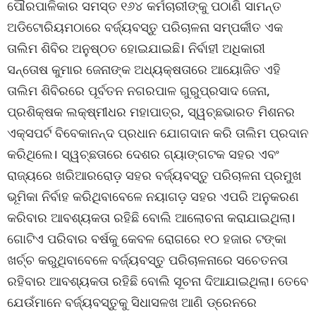
ପୌରପାଳିକାର ସମସ୍ତ ୧୬୪ କର୍ମଚାରୀଙ୍କୁ ପଠାଣି ସାମନ୍ତ
ଅଡିଟୋରିୟମଠାରେ ବର୍ଜ୍ୟବସ୍ତୁ ପରିଚାଳନା ସମ୍ପର୍କୀତ ଏକ
ତାଲିମ ଶିବିର ଅନୁଷ୍ଠତ ହୋଇଯାଇଛି। ନିର୍ବାହୀ ଅଧିକାରୀ
ସନ୍ତୋଷ କୁମାର ଜେନାଙ୍କ ଅଧ୍ୟକ୍ଷତାରେ ଆୟୋଜିତ ଏହି
ତାଲିମ ଶିବିରରେ ପୂର୍ବତନ ନଗରପାଳ ଗୁରୁପ୍ରସାଦ ଜେନା,
ପ୍ରଶିକ୍ଷକ ଲକ୍ଷ୍ମୀଧର ମହାପାତ୍ର, ସ୍ୱଚ୍ଛଭାରତ ମିଶନର
ଏକ୍ସପର୍ଟ ବିବେକାନନ୍ଦ ପ୍ରଧାନ ଯୋଗଦାନ କରି ତାଲିମ ପ୍ରଦାନ
କରିଥିଲେ। ସ୍ୱଚ୍ଛତାରେ ଦେଶର ଗ୍ୟାଙ୍ଗଟକ ସହର ଏବଂ
ରାଜ୍ୟରେ ଖରିଆରରୋଡ଼ ସହର ବର୍ଜ୍ୟବସ୍ତୁ ପରିଚାଳନା ପ୍ରମୁଖ
ଭୂମିକା ନିର୍ବାହ କରିଥିବାବେଳେ ନୟାଗଡ଼ ସହର ଏପରି ଅନୁକରଣ
କରିବାର ଆବଶ୍ୟକତା ରହିଛି ବୋଲି ଆଲୋଚନା କରାଯାଇଥିଲା।
ଗୋଟିଏ ପରିବାର ବର୍ଷକୁ କେବଳ ରୋଗରେ ୧୦ ହଜାର ଟଙ୍କା
ଖର୍ଚ୍ଚ କରୁଥିବାବେଳେ ବର୍ଜ୍ୟବସ୍ତୁ ପରିଚାଳନାରେ ସଚେତନତା
ରହିବାର ଆବଶ୍ୟକତା ରହିଛି ବୋଲି ସୂଚନା ଦିଆଯାଇଥିଲା। ତେବେ
ଯେଉଁମାନେ ବର୍ଜ୍ୟବସ୍ତୁକୁ ସିଧାସଳଖ ଆଣି ଡ୍ରେନରେ