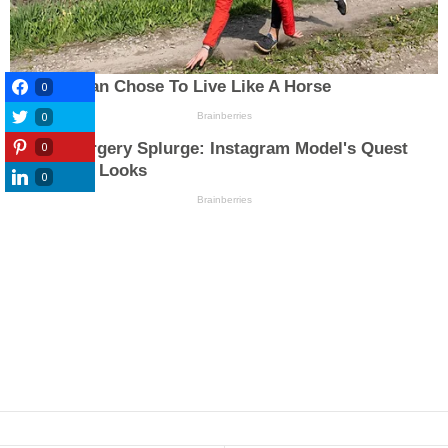
0
0
0
0