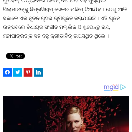
ଫୁଟବଲ୍ ଇତ୍ୟାଦିରେ ତାଲିମ୍ ଦିଆଯିବା ସହ ମୁଖ୍ୟତଃ
ପିଲାମାନଙ୍କୁ ଜିମ୍‌ନାସିୟମ୍ ଖେଳର ତାଲିମ୍ ଦିଆଯିବ । ତେଣୁ ଆଜି
ସକାଳେ ଏକ ନୂତନ ଗୃହର ଭୂମିପୂଜନ କରାଯାଇଛି । ଏହି ପୂଜନ
ଉତ୍ସବରେ ବିଧାୟକ ସଂଜୀବ ମଲ୍ଲିକ ଓ ଶୁଭେନ୍ଦୁ ରାୟ
ମହାପାତ୍ରଙ୍କ ସହ ବହୁ କ୍ରୀଡାବିତ୍ ଉପସ୍ଥିତ ଥିଲେ ।