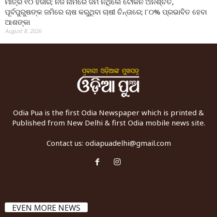
ମାତ୍ର ୧୦ ହଜାର; ନିଜ ନାମରେ ଜମି ନଥିଲେ ଟୋକନ ଅନିଶ୍ଚିତ,
ପୂର୍ବପୁରୁଷଙ୍କ ଜମିରେ ଚାଷ କରୁଥିବା ଚାଷୀ ଚିନ୍ତାରେ; ୮୦% ପ୍ରଭାବିତ ହେବା
ଆଶଙ୍କା
August 8, 2026
Odia Pua is the first Odia Newspaper which is printed &
Published from New Delhi & first Odia mobile news site.
Contact us:
odiapuadelhi@gmail.com
EVEN MORE NEWS