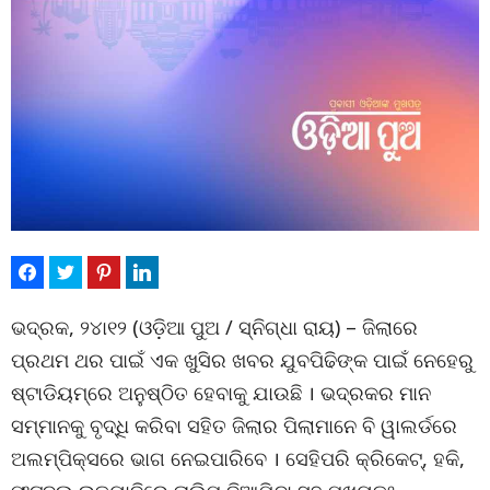
ଭଦ୍ରକ, ୨୪ା୧୨ (ଓଡ଼ିଆ ପୁଅ / ସ୍ନିଗ୍ଧା ରାୟ) – ଜିଲାରେ
ପ୍ରଥମ ଥର ପାଇଁ ଏକ ଖୁସିର ଖବର ଯୁବପିଢିଙ୍କ ପାଇଁ ନେହେରୁ
ଷ୍ଟାଡିୟମ୍‌ରେ ଅନୁଷ୍ଠିତ ହେବାକୁ ଯାଉଛି । ଭଦ୍ରକର ମାନ
ସମ୍ମାନକୁ ବୃଦ୍ଧି କରିବା ସହିତ ଜିଲାର ପିଲାମାନେ ବି ୱାଲର୍ଡରେ
ଅଲମ୍ପିକ୍ସରେ ଭାଗ ନେଇପାରିବେ । ସେହିପରି କ୍ରିକେଟ୍‌, ହକି,