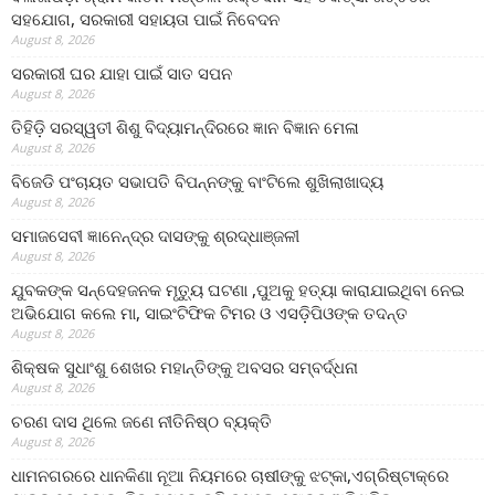
ସହଯୋଗ, ସରକାରୀ ସହାୟତା ପାଇଁ ନିବେଦନ
August 8, 2026
ସରକାରୀ ଘର ଯାହା ପାଇଁ ସାତ ସପନ
August 8, 2026
ତିହିଡି଼ ସରସ୍ୱତୀ ଶିଶୁ ବିଦ୍ୟାମନ୍ଦିରରେ ଜ୍ଞାନ ବିଜ୍ଞାନ ମେଳା
August 8, 2026
ବିଜେଡି ପଂଚାୟତ ସଭାପତି ବିପନ୍ନଙ୍କୁ ବାଂଟିଲେ ଶୁଖିଲାଖାଦ୍ୟ
August 8, 2026
ସମାଜସେବୀ ଜ୍ଞାନେନ୍ଦ୍ର ଦାସଙ୍କୁ ଶ୍ରଦ୍ଧାଞ୍ଜଳୀ
August 8, 2026
ଯୁବକଙ୍କ ସନ୍ଦେହଜନକ ମୃତ୍ୟୁ ଘଟଣା ,ପୁଅକୁ ହତ୍ୟା କାରାଯାଇଥିବା ନେଇ
ଅଭିଯୋଗ କଲେ ମା, ସାଇଂଟିଫିକ ଟିମର ଓ ଏସଡ଼ିପିଓଙ୍କ ତଦନ୍ତ
August 8, 2026
ଶିକ୍ଷକ ସୁଧାଂଶୁ ଶେଖର ମହାନ୍ତିଙ୍କୁ ଅବସର ସମ୍ବର୍ଦ୍ଧନା
August 8, 2026
ଚରଣ ଦାସ ଥିଲେ ଜଣେ ନୀତିନିଷ୍ଠ ବ୍ୟକ୍ତି
August 8, 2026
ଧାମନଗରରେ ଧାନକିଣା ନୂଆ ନିୟମରେ ଚାଷୀଙ୍କୁ ଝଟ୍‌କା,ଏଗ୍ରିଷ୍ଟାକ୍‌ରେ