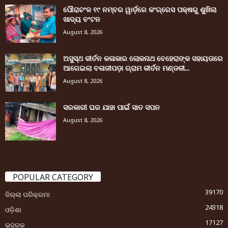
ପୌରାଚଂଳ ୧୯ ନମ୍ବର ୱାର୍ଡ଼ରେ କଂଗ୍ରେସ ପକ୍ଷରୁ ଶୁଖିଲା
ଖାଦ୍ୟ ବଂଟନ
August 8, 2026
ଅସୁସ୍ଥ କୀର୍ତନ କଳାକାର ଲୋକନାଥ ବେହେରାଙ୍କ ସହାୟତାରେ
ଆଗେଇଲା ବଳାଜୀପଡ଼ା ଗ୍ରାମ କୀର୍ତନ ମଣ୍ଡଳୀ...
August 8, 2026
ସରକାରୀ ଘର ଯାହା ପାଇଁ ସାତ ସପନ
August 8, 2026
POPULAR CATEGORY
39170
ଜିଲ୍ଲା ପରିକ୍ରମା
24318
ଓଡ଼ିଶା
17127
ଭଦ୍ରକ