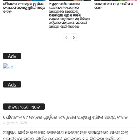
ପୌରାଚଂଳ ୧୯ ନମ୍ବର ୱାର୍ଡ଼ରେ
ଅସୁସ୍ଥ କୀର୍ତନ କଳାକାର
ସରକାରୀ ଘର ଯାହା ପାଇଁ ସାତ
କଂଗ୍ରେସ ପକ୍ଷରୁ ଶୁଖିଲା ଖାଦ୍ୟ
ଲୋକନାଥ ବେହେରାଙ୍କ
ସପନ
ବଂଟନ
ସହାୟତାରେ ଆଗେଇଲା
ବଳାଜୀପଡ଼ା ଗ୍ରାମ କୀର୍ତନ
ମଣ୍ଡଳୀ ରକ୍ତଦାନ ସହ ଚିକିତ୍ସା
ଖର୍ଚ୍ଚରେ ସହଯୋଗ, ସରକାରୀ
ସହାୟତା ପାଇଁ ନିବେଦନ
Adv
Ads
ଖବର ଏବେ ଏବେ
ପୌରାଚଂଳ ୧୯ ନମ୍ବର ୱାର୍ଡ଼ରେ କଂଗ୍ରେସ ପକ୍ଷରୁ ଶୁଖିଲା ଖାଦ୍ୟ ବଂଟନ
August 8, 2026
ଅସୁସ୍ଥ କୀର୍ତନ କଳାକାର ଲୋକନାଥ ବେହେରାଙ୍କ ସହାୟତାରେ ଆଗେଇଲା
ବଳାଜୀପଡ଼ା ଗ୍ରାମ କୀର୍ତନ ମଣ୍ଡଳୀ ରକ୍ତଦାନ ସହ ଚିକିତ୍ସା ଖର୍ଚ୍ଚରେ