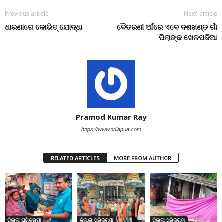
Previous article
Next article
ଧାରଣାରେ କୋଭିଡ୍ ଯୋଦ୍ଧା
ବୈତରଣୀ ଆଁରେ ଏବେ ଦଶଖଣ୍ଡ ଗାଁ
ପିଲାଙ୍କ ଖେଳପଡିଆ
Pramod Kumar Ray
https://www.odiapua.com
RELATED ARTICLES
MORE FROM AUTHOR
ଜିଲ୍ଲା ପରିକ୍ରମା
ଜିଲ୍ଲା ପରିକ୍ରମା
ଜିଲ୍ଲା ପରିକ୍ରମା