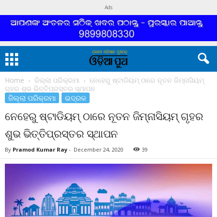
Ads
Home
ଜିଲ୍ଲା ପରିକ୍ରମା
ନେହେରୁ ଷ୍ଟାଡିୟମ୍ ଠାରେ ନୂତନ ଜିମ୍‌ନାସିୟମ୍
ଗୃହର ଶୁଭ ଭିତ୍ତିପ୍ରସ୍ତର ସ୍ଥାପନ
ଜିଲ୍ଲା ପରିକ୍ରମା
ଭଦ୍ରକ
ନେହେରୁ ଷ୍ଟାଡିୟମ୍ ଠାରେ ନୂତନ ଜିମ୍‌ନାସିୟମ୍ ଗୃହର
ଶୁଭ ଭିତ୍ତିପ୍ରସ୍ତର ସ୍ଥାପନ
By
Pramod Kumar Ray
-
December 24, 2020
39