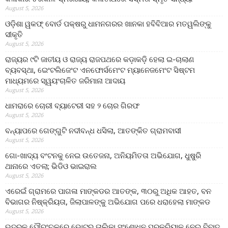
August 5, 2026
ଓଡ଼ିଶା ୱକଫ୍ ବୋର୍ଡ ପକ୍ଷରୁ ଧାମନଗରର ଖାନକା ହବିବିଆର ମତୱଲିଙ୍କୁ
ସୀକୃତି
August 5, 2026
ରାଜ୍ୟର ୯ଟି ଜାତୀୟ ଓ ରାଜ୍ୟ ରାଜପଥରେ କଡ଼ାକଡ଼ି ହେଲା ଇ-ଚାଲାଣ
ବ୍ୟବସ୍ଥା, ଇେଂଟଲିଜେଂଟ ଏନଫୋର୍ସମେଂଟ ମ୍ୟାନେଜମେଂଟ ସିଷ୍ଟମ
ମାଧ୍ୟମରେ ସ୍ୱୟଂଚାଳିତ ଜରିମାନା ଆଦାୟ
August 5, 2026
ଧାମରାରେ ଚୋରୀ ବ୍ୟାଟେରୀ ସହ ୨ ଚୋର ଗିରଫ
August 5, 2026
ବନ୍ୟାପରେ ଗେଙ୍ଗୁଟି ନଦୀବନ୍ଧ ଧସିଲା, ଆତଙ୍କିତ ଗ୍ରାମବାସୀ
August 5, 2026
ଗୋ-ଖାଦ୍ୟ ବଂଟନକୁ ନେଇ ଉତେଜନା, ଅନିୟମିତତା ଅଭିଯୋଗ, ଧୁଷୁରି
ଥାନାରେ ଏତଲା; ଭିଡିଓ ଭାଇରାଲ
August 5, 2026
ଏରେଇଁ ଗ୍ରାମରେ ପାଗଳା ମାଙ୍କଡର ଆତଙ୍କ, ୩୦ରୁ ଅଧିକ ଆହତ, ବନ
ବିଭାଗର ନିଷ୍କ୍ରିୟତା, ଜିଲାପାଳଙ୍କୁ ଅଭିଯୋଗ ପରେ ଧରାହେଲା ମାଙ୍କଡ
August 5, 2026
ଭଦ୍ରକ ପୌରଂଚଳରେ ଭୋଟର ତାଲିକା ସଂଶୋଧନ ପ୍ରକ୍ରିୟାକୁ ନେଇ ବିବାଦ