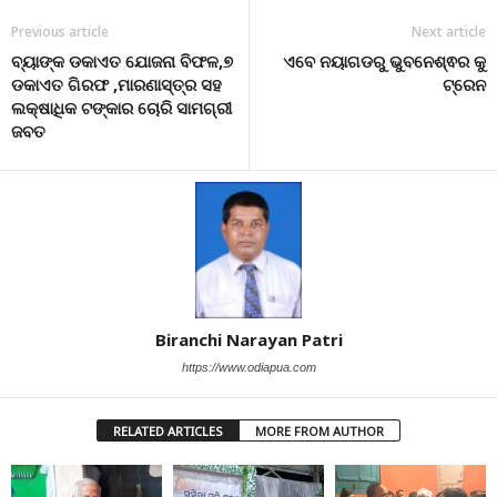
Previous article
Next article
ବ୍ୟାଙ୍କ ଡକାଏତ ଯୋଜନା ବିଫଳ,୭
ଏବେ ନୟାଗଡରୁ ଭୁବନେଶ୍ଵର କୁ
ଡକାଏତ ଗିରଫ ,ମାରଣାସ୍ତ୍ର ସହ
ଟ୍ରେନ
ଲକ୍ଷାଧିକ ଟଙ୍କାର ଚୋରି ସାମଗ୍ରୀ
ଜବତ
Biranchi Narayan Patri
https://www.odiapua.com
RELATED ARTICLES
MORE FROM AUTHOR