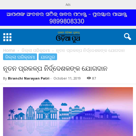
Ads
Home
ଜିଲ୍ଲା ପରିକ୍ରମା
ନୂତନ ପ୍ରକଳ୍ପ ନିର୍ଦ୍ଦେଶକଙ୍କ ଯୋଗଦାନ
ଜିଲ୍ଲା ପରିକ୍ରମା
ଯାଜପୁର
ନୂତନ ପ୍ରକଳ୍ପ ନିର୍ଦ୍ଦେଶକଙ୍କ ଯୋଗଦାନ
By
Biranchi Narayan Patri
-
October 11, 2019
87