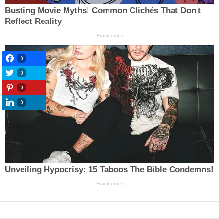
0
0
0
0