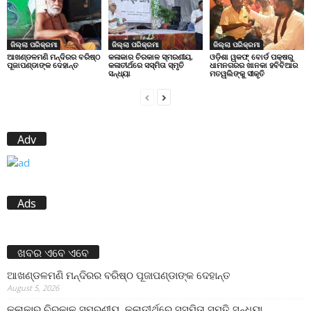
ଜିଲ୍ଲା ପରିକ୍ରମା
ଜିଲ୍ଲା ପରିକ୍ରମା
ଜିଲ୍ଲା ପରିକ୍ରମା
ଆଖଣ୍ଡଳମଣି ମନ୍ଦିରର ବରିଷ୍ଠ
କଳାକାର ଚିରକାଳ ସ୍ମରଣୀୟ,
ଓଡ଼ିଶା ୱକଫ୍ ବୋର୍ଡ ପକ୍ଷରୁ
ପୂଜାପଣ୍ଡାଙ୍କ ଦେହାନ୍ତ
କଳାତୀର୍ଥରେ ସସ୍ମିତା ସ୍ମୃତି
ଧାମନଗରର ଖାନକା ହବିବିଆର
ସନ୍ଧ୍ୟା
ମତୱଲିଙ୍କୁ ସୀକୃତି
Adv
Ads
ଖବର ଏବେ ଏବେ
ଆଖଣ୍ଡଳମଣି ମନ୍ଦିରର ବରିଷ୍ଠ ପୂଜାପଣ୍ଡାଙ୍କ ଦେହାନ୍ତ
August 5, 2026
କଳାକାର ଚିରକାଳ ସ୍ମରଣୀୟ, କଳାତୀର୍ଥରେ ସସ୍ମିତା ସ୍ମୃତି ସନ୍ଧ୍ୟା