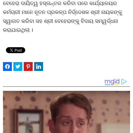
ବେହେରା ଦାୟିତ୍ୱ ହସ୍ତାନ୍ତର କରିବା ପରେ କାର୍ଯ୍ୟାଳୟର
କର୍ମଚାରୀ ମାନେ ନୂତନ ପ୍ରକଳ୍ପ ନିର୍ଦ୍ଦେଶକ ଶ୍ରୀ ନାୟକଙ୍କୁ
ସ୍ୱାଗତ କରିବା ସହ ଶ୍ରୀ ବେହେରାଙ୍କୁ ବିଦାୟ ସମ୍ୱର୍ଦ୍ଧନା
କରାଯାଇଥିଲା ।