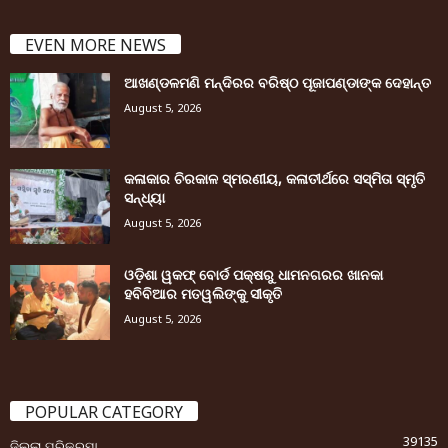
EVEN MORE NEWS
ଆଖଣ୍ଡଳମଣି ମନ୍ଦିରର ବରିଷ୍ଠ ପୂଜାପଣ୍ଡାଙ୍କ ଦେହାନ୍ତ
August 5, 2026
କଳାକାର ଚିରକାଳ ସ୍ମରଣୀୟ, କଳାତୀର୍ଥରେ ସସ୍ମିତା ସ୍ମୃତି
ସନ୍ଧ୍ୟା
August 5, 2026
ଓଡ଼ିଶା ୱକଫ୍ ବୋର୍ଡ ପକ୍ଷରୁ ଧାମନଗରର ଖାନକା
ହବିବିଆର ମତୱଲିଙ୍କୁ ସୀକୃତି
August 5, 2026
POPULAR CATEGORY
39135
ଜିଲ୍ଲା ପରିକ୍ରମା