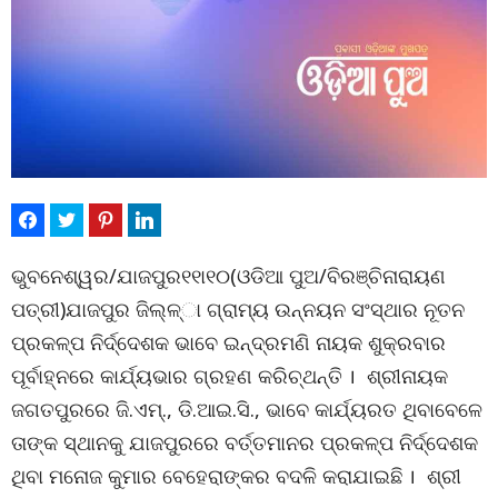
ଭୁବନେଶ୍ୱର/ଯାଜପୁର୧୧ା୧୦(ଓଡିଆ ପୁଅ/ବିରଞ୍‌ଚିନାରାୟଣ
ପତ୍ରୀ)ଯାଜପୁର ଜିଲ୍ଳ୍‌ା ଗ୍ରାମ୍ୟ ଉନ୍ନୟନ ସଂସ୍ଥାର ନୂତନ
ପ୍ରକଳ୍ପ ନିର୍ଦ୍ଦେଶକ ଭାବେ ଇନ୍ଦ୍ରମଣି ନାୟକ ଶୁକ୍ରବାର
ପୂର୍ବାହ୍ନରେ କାର୍ଯ୍ୟଭାର ଗ୍ରହଣ କରିଚ୍ଥନ୍ତି । ଶ୍ରୀନାୟକ
ଜଗତପୁରରେ ଜି.ଏମ୍‌., ଡି.ଆଇ.ସି., ଭାବେ କାର୍ଯ୍ୟରତ ଥିବାବେଳେ
ତାଙ୍କ ସ୍ଥାନକୁ ଯାଜପୁରରେ ବର୍ତ୍ତମାନର ପ୍ରକଳ୍ପ ନିର୍ଦ୍ଦେଶକ
ଥିବା ମନୋଜ କୁମାର ବେହେରାଙ୍କର ବଦଳି କରାଯାଇଛି । ଶ୍ରୀ