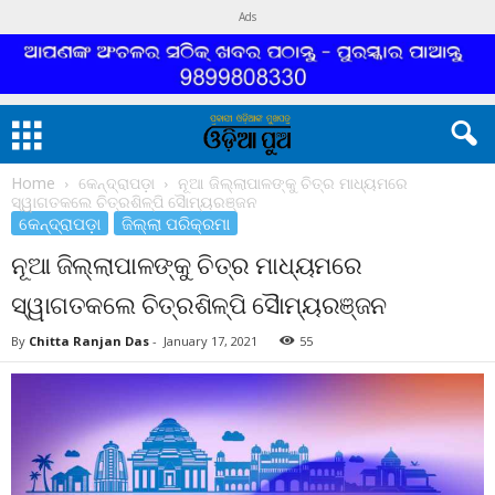
Ads
Home
କେନ୍ଦ୍ରାପଡ଼ା
ନୂଆ ଜିଲ୍ଲାପାଳଙ୍କୁ ଚିତ୍ର ମାଧ୍ୟମରେ
ସ୍ୱାଗତକଲେ ଚିତ୍ରଶିଳ୍ପି ସୈାମ୍ୟରଞ୍ଜନ
କେନ୍ଦ୍ରାପଡ଼ା
ଜିଲ୍ଲା ପରିକ୍ରମା
ନୂଆ ଜିଲ୍ଲାପାଳଙ୍କୁ ଚିତ୍ର ମାଧ୍ୟମରେ
ସ୍ୱାଗତକଲେ ଚିତ୍ରଶିଳ୍ପି ସୈାମ୍ୟରଞ୍ଜନ
By
Chitta Ranjan Das
-
January 17, 2021
55