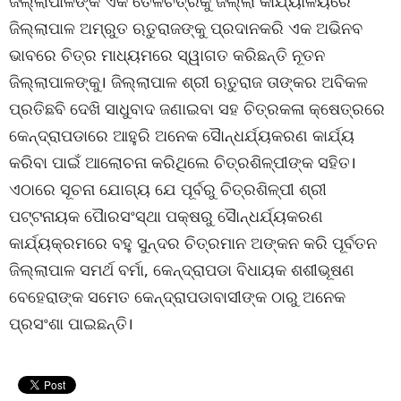
ଜିଲ୍ଲାପାଳଙ୍କ ଏକ ତୈଳଚିତ୍ରକୁ ଜିଲ୍ଲା କାର୍ଯ୍ୟାଳୟରେ
ଜିଲ୍ଲାପାଳ ଅମ୍ରୁତ ଋତୁରାଜଙ୍କୁ ପ୍ରଦାନକରି ଏକ ଅଭିନବ
ଭାବରେ ଚିତ୍ର ମାଧ୍ୟମରେ ସ୍ୱାଗତ କରିଛନ୍ତି ନୂତନ
ଜିଲ୍ଲାପାଳଙ୍କୁ। ଜିଲ୍ଲାପାଳ ଶ୍ରୀ ଋତୁରାଜ ତାଙ୍କର ଅବିକଳ
ପ୍ରତିଛବି ଦେଖି ସାଧୁବାଦ ଜଣାଇବା ସହ ଚିତ୍ରକଳା କ୍ଷେତ୍ରରେ
କେନ୍ଦ୍ରାପଡାରେ ଆହୁରି ଅନେକ ସୈାନ୍ଧର୍ଯ୍ୟକରଣ କାର୍ଯ୍ୟ
କରିବା ପାଇଁ ଆଲୋଚନା କରିଥିଲେ ଚିତ୍ରଶିଳ୍ପୀଙ୍କ ସହିତ।
ଏଠାରେ ସୂଚନା ଯୋଗ୍ୟ ଯେ ପୂର୍ବରୁ ଚିତ୍ରଶିଳ୍ପୀ ଶ୍ରୀ
ପଟ୍ଟନାୟକ ପୈାରସଂସ୍ଥା ପକ୍ଷରୁ ସୈାନ୍ଧର୍ଯ୍ୟକରଣ
କାର୍ଯ୍ୟକ୍ରମରେ ବହୁ ସୁନ୍ଦର ଚିତ୍ରମାନ ଅଙ୍କନ କରି ପୂର୍ବତନ
ଜିଲ୍ଲାପାଳ ସମର୍ଥ ବର୍ମା, କେନ୍ଦ୍ରାପଡା ବିଧାୟକ ଶଶୀଭୂଷଣ
ବେହେରାଙ୍କ ସମେତ କେନ୍ଦ୍ରାପଡାବାସୀଙ୍କ ଠାରୁ ଅନେକ
ପ୍ରସଂଶା ପାଇଛନ୍ତି।