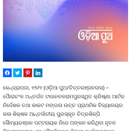
କେନ୍ଦ୍ରାପଡା, ୧୭/୧ (ଓଡ଼ିଆ ପୁଅ/ଚିତ୍ତରଞ୍ଜନଦାସ) –
ପୈାରାଚଂଳ ଅନ୍ତର୍ଗତ ଟାଉନବଳରାମପୁରସ୍ଥିତ କ୍ରିଷ୍ଣା ଆର୍ଟର
ନିର୍ଦେଶକ ତଥା କାକଟ ମଙ୍ଗଳା ଉଚ୍ଚ ପ୍ରାଥମିକ ବିଦ୍ୟାଳୟର
କଳା ଶିକ୍ଷକ ଆନ୍ତର୍ଜାତୀୟ ପୁରସ୍କୃତ ଚିତ୍ରଶିଳ୍ପି
ସୈାମ୍ୟରଞ୍ଜନ ପଟ୍ଟନାୟକ ନିଜେ ଅଙ୍କନ କରିଥିବା ନୂତନ