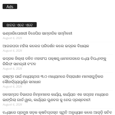
Ads
ଖବର ଏବେ ଏବେ
ଭଣ୍ଡାରିପୋଖରୀ ବିଜେପିର ସାମ୍ବାଦିକ ସମ୍ମିଳନୀ
August 6, 2026
ଆଗରପଡା ମହିଳା କଲେଜ ପରିଦର୍ଶନ କଲେ ଭଦ୍ରକ ବିଧାୟକ
August 6, 2026
ଭଦ୍ରକ ଜିଲ୍ଲା ଦଳିତ ମହାସଂଘ ପକ୍ଷରୁ ଧାମନଗରରେ ବନ୍ୟା ବିପନ୍ନଙ୍କୁ
ରିଲିଫ ସାମଗ୍ରୀ ବଂଟନ
August 6, 2026
ରାଷ୍ଟ୍ର ପାଇଁ ମଧ୍ୟସ୍ଥତା ୩.୦ ମାଧ୍ୟମରେ ବିଚାରାଧୀନ ମାମଲାଗୁଡ଼ିକର
ସୌହାର୍ଦ୍ଦ୍ୟପୂର୍ଣ୍ଣ ସମାଧାନ
August 6, 2026
ଜଳସମ୍ପଦ ବିଭାଗର ନିମ୍ନମାନର କାର୍ଯ୍ୟ, କାର୍ଯ୍ୟର ଏକ ସପ୍ତାହ ମଧ୍ୟରେ
ଭାଙ୍ଗିଲା ଗାର୍ଡ ୱାଲ, କାର୍ଯ୍ୟର ଗୁଣବତା କୁ ନେଇ ପ୍ରଶ୍ନବାଚୀ
August 6, 2026
ବନ୍ୟାରେ ପ୍ରମୁଖ ସଡ଼କ କ୍ଷତିଗ୍ରସ୍ତ ସ୍ଥିତି ଅନୁଧ୍ୟାନ କଲେ ଆର୍‌ଡ଼ି ସଚିବ