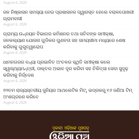
August 6, 2026
ଜଳ ନିଷ୍କାସନ ସମସ୍ୟା ନେଇ ପ୍ରଶାସନର ଦ୍ୱାରସ୍ତ ହେଲେ ବରାଳପୋଖରୀ
ଗ୍ରାମବାସୀ
August 6, 2026
ଗ୍ରାମ୍ୟ ଉନ୍ନୟନ ବିଭାଗର କମିଶନର ତଥା ସଚିବଙ୍କ ସମୀକ୍ଷା,
ଜନକଲ୍ୟାଣ ଯୋଜନା ଗୁଡିକର ଗୁଣବତା ସହ ସମୟସୀମା ମଧ୍ୟରେ ଶେଷ
କରିବାକୁ ଗୁରୁତ୍ୱାରୋପ
August 6, 2026
ଧାମନଗରର ବନ୍ୟା ପ୍ରଭାବିତ ଅଂଚଳର ସ୍ଥିତି ସମୀକ୍ଷା କଲେ
ସ୍ୱାସ୍ଥ୍ୟମନ୍ତ୍ରୀ, ଡାକ୍ତର ଅଭାବ ଦୂର କରିବା ସହ ଚିକିତ୍ସା ସେବା ସୁଦୃଢ଼
କରିବାକୁ ନିର୍ଦ୍ଦେଶ
August 6, 2026
୭୨ତମ ରାଜ୍ୟସ୍ତରୀୟ ଜୁନିୟର ଆଥଲେଟିକ ମିଟ୍‌, ଭଦ୍ରକରୁ ୧୬ ଜଣିଆ ଟିମ୍
ଅଂଶଗ୍ରହଣ କରିବେ
August 6, 2026