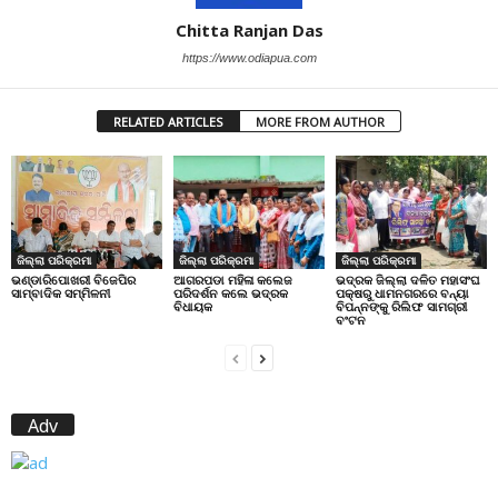
Chitta Ranjan Das
https://www.odiapua.com
RELATED ARTICLES
MORE FROM AUTHOR
ଜିଲ୍ଲା ପରିକ୍ରମା
ଜିଲ୍ଲା ପରିକ୍ରମା
ଜିଲ୍ଲା ପରିକ୍ରମା
ଭଣ୍ଡାରିପୋଖରୀ ବିଜେପିର
ଆଗରପଡା ମହିଳା କଲେଜ
ଭଦ୍ରକ ଜିଲ୍ଲା ଦଳିତ ମହାସଂଘ
ସାମ୍ବାଦିକ ସମ୍ମିଳନୀ
ପରିଦର୍ଶନ କଲେ ଭଦ୍ରକ
ପକ୍ଷରୁ ଧାମନଗରରେ ବନ୍ୟା
ବିଧାୟକ
ବିପନ୍ନଙ୍କୁ ରିଲିଫ ସାମଗ୍ରୀ
ବଂଟନ
Adv