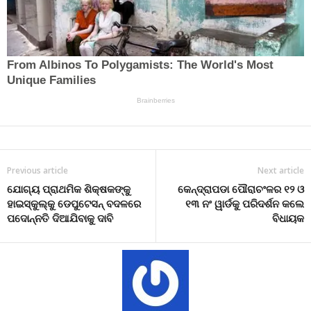
Previous article
Next article
ଯୋଗ୍ୟ ପ୍ରାଥମିକ ଶିକ୍ଷକଙ୍କୁ
କେନ୍ଦ୍ରାପଡା ପୌରାଚଂଳର ୧୨ ଓ
ହାଇସ୍କୁଲ୍‌କୁ ଡେପୁଟେସନ୍ ବଦଳରେ
୧୩ ନଂ ୱାର୍ଡକୁ ପରିଦର୍ଶନ କଲେ
ପଦୋନ୍ନତି ଦିଆଯିବାକୁ ଦାବି
ବିଧାୟକ