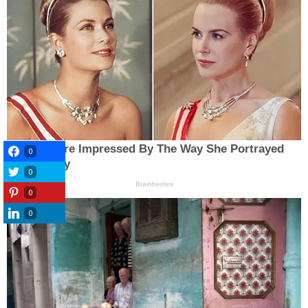
0
0
0
0