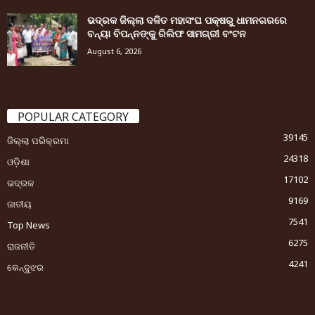
ଭଦ୍ରକ ଜିଲ୍ଲା ଦଳିତ ମହାସଂଘ ପକ୍ଷରୁ ଧାମନଗରରେ
ବନ୍ୟା ବିପନ୍ନଙ୍କୁ ରିଲିଫ ସାମଗ୍ରୀ ବଂଟନ
August 6, 2026
POPULAR CATEGORY
39145
ଜିଲ୍ଲା ପରିକ୍ରମା
24318
ଓଡ଼ିଶା
17102
ଭଦ୍ରକ
9169
ଜାତୀୟ
7541
Top News
6275
ରାଜନୀତି
4241
କେନ୍ଦୁଝର