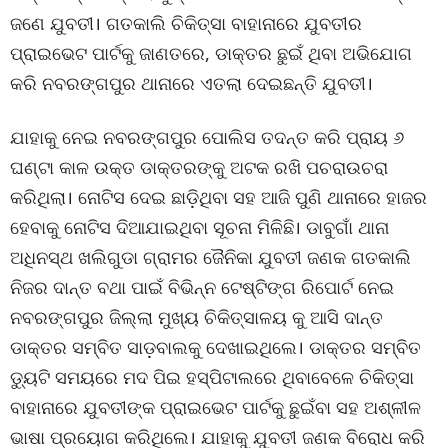
ଜଣେ ଯୁବତୀ। ଗତକାଲି ଚିକିତ୍ସା ବାହାନାରେ ଯୁବତୀର
ପ୍ରାଇଭେଟ ପାର୍ଟକୁ ଜାଣତରେ, ଡାକ୍ତର ଛୁଇଁ ଥିବା ଅଭିଯୋଗ
କରି ନବରଙ୍ଗପୁର ଥାନାରେ ଏତଲା ଦେଇଛନ୍ତି ଯୁବତୀ।
ଯାହାକୁ ନେଇ ନବରଙ୍ଗପୁର ପୋଲିସ ତଦନ୍ତ କରି ପ୍ରାୟ ୬
ଘଣ୍ଟା କାଳ ଉକ୍ତ ଡାକ୍ତରଙ୍କୁ ଅଟକ ରଖି ପଚରାଉଚରା
କରିଥିଲା। ନୋଟିସ ଦେଇ ଛାଡ଼ିଥିବା ସହ ଆଜି ପୁଣି ଥାନାରେ ହାଜର
ହେବାକୁ ନୋଟିସ ଦିଆଯାଇଥିବା ସୂଚନା ମିଳିଛି। ଡାବୁଗାଁ ଥାନା
ଅଧିନସ୍ଥ ଖଲିଗୁଡା ଗ୍ରାମର ଜୈନିକା ଯୁବତୀ ଜଣକ ଗତକାଲି
ନିଜର ଦାନ୍ତ ବଥା ପାଇଁ ବିଭିନ୍ନ ଟେଷ୍ଟିଙ୍ଗ ରିପୋର୍ଟ ନେଇ
ନବରଙ୍ଗପୁର ଜିଲ୍ଲା ମୁଖ୍ୟ ଚିକିତ୍ସାଳୟ କୁ ଆସି ଦାନ୍ତ
ଡାକ୍ତର ସମ୍ବିତ ସାଡ଼ବାଲକୁ ଦେଖାଇଥିଲେ। ଡାକ୍ତର ସମ୍ବିତ
ଡ୍ୟୁଟି ସମୟରେ ମଦ ପିଇ ହସ୍ପିଟାଲରେ ଥିବାବେଳେ ଚିକିତ୍ସା
ବାହାନାରେ ଯୁବତୀଙ୍କ ପ୍ରାଇଭେଟ ପାର୍ଟକୁ ଛୁଇଁବା ସହ ଅଶ୍ଳୀଳ
ଭାଷା ପ୍ରୟୋଗ କରିଥିଲେ। ଯାହାକୁ ଯୁବତୀ ଜଣକ ବିରୋଧ କରି