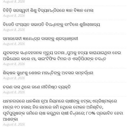
August 8, 2026
ତିହିଡି଼ ସରସ୍ୱତୀ ଶିଶୁ ବିଦ୍ୟାମନ୍ଦିରରେ ଜ୍ଞାନ ବିଜ୍ଞାନ ମେଳା
August 8, 2026
ବିଜେଡି ପଂଚାୟତ ସଭାପତି ବିପନ୍ନଙ୍କୁ ବାଂଟିଲେ ଶୁଖିଲାଖାଦ୍ୟ
August 8, 2026
ସମାଜସେବୀ ଜ୍ଞାନେନ୍ଦ୍ର ଦାସଙ୍କୁ ଶ୍ରଦ୍ଧାଞ୍ଜଳୀ
August 8, 2026
ଯୁବକଙ୍କ ସନ୍ଦେହଜନକ ମୃତ୍ୟୁ ଘଟଣା ,ପୁଅକୁ ହତ୍ୟା କାରାଯାଇଥିବା ନେଇ
ଅଭିଯୋଗ କଲେ ମା, ସାଇଂଟିଫିକ ଟିମର ଓ ଏସଡ଼ିପିଓଙ୍କ ତଦନ୍ତ
August 8, 2026
ଶିକ୍ଷକ ସୁଧାଂଶୁ ଶେଖର ମହାନ୍ତିଙ୍କୁ ଅବସର ସମ୍ବର୍ଦ୍ଧନା
August 8, 2026
ଚରଣ ଦାସ ଥିଲେ ଜଣେ ନୀତିନିଷ୍ଠ ବ୍ୟକ୍ତି
August 8, 2026
ଧାମନଗରରେ ଧାନକିଣା ନୂଆ ନିୟମରେ ଚାଷୀଙ୍କୁ ଝଟ୍‌କା,ଏଗ୍ରିଷ୍ଟାକ୍‌ରେ
ମାତ୍ର ୧୦ ହଜାର; ନିଜ ନାମରେ ଜମି ନଥିଲେ ଟୋକନ ଅନିଶ୍ଚିତ,
ପୂର୍ବପୁରୁଷଙ୍କ ଜମିରେ ଚାଷ କରୁଥିବା ଚାଷୀ ଚିନ୍ତାରେ; ୮୦% ପ୍ରଭାବିତ ହେବା
ଆଶଙ୍କା
August 8, 2026