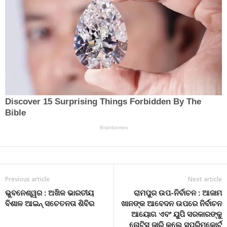
Previous article
Next article
ଭୁବନେଶ୍ୱର : ଅଖିଳ ଭାରତୀୟ
ରାମପୁର ଉପ-ନିର୍ବାଚନ : ଆଜାମ
ବିଶାଳ ଆଇନ୍ ସଚେତନତା ଶିବିର
ଖାନଙ୍କ ଆବେଦନ ଉପରେ ନିର୍ବାଚନ
ଆୟୋଗ ଏବଂ ୟୁପି ସରକାରଙ୍କୁ
ନୋଟିସ ଜାରି କଲେ ସୁପ୍ରିମକୋର୍ଟ