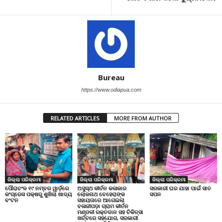
Bureau
https://www.odiapua.com
RELATED ARTICLES
MORE FROM AUTHOR
ଜିଲ୍ଲା ପରିକ୍ରମା
ଜିଲ୍ଲା ପରିକ୍ରମା
ଜିଲ୍ଲା ପରିକ୍ରମା
ପୌରାଚଂଳ ୧୯ ନମ୍ବର ୱାର୍ଡ଼ରେ
ଅସୁସ୍ଥ କୀର୍ତନ କଳାକାର
ସରକାରୀ ଘର ଯାହା ପାଇଁ ସାତ
କଂଗ୍ରେସ ପକ୍ଷରୁ ଶୁଖିଲା ଖାଦ୍ୟ
ଲୋକନାଥ ବେହେରାଙ୍କ
ସପନ
ବଂଟନ
ସହାୟତାରେ ଆଗେଇଲା
ବଳାଜୀପଡ଼ା ଗ୍ରାମ କୀର୍ତନ
ମଣ୍ଡଳୀ ରକ୍ତଦାନ ସହ ଚିକିତ୍ସା
ଖର୍ଚ୍ଚରେ ସହଯୋଗ, ସରକାରୀ