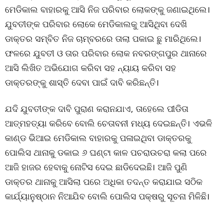
ମେଡିକାଲ ବାହାରକୁ ଆସି ନିଜ ପରିବାର ଲୋକଙ୍କୁ ଜଣାଇଥିଲେ।
ଯୁବତୀଙ୍କ ପରିବାର ଲୋକେ ମେଡିକାଲକୁ ଆସିଥିବା ଦେଖି
ଡାକ୍ତର ସମ୍ବିତ ନିଜ ଚାମ୍ବରରେ ତାଲା ପକାଇ ଛୁ ମାରିଥିଲେ।
ଫଳରେ ଯୁବତୀ ଓ ତାର ପରିବାର ଲୋକ ନବରଙ୍ଗପୁର ଥାନାରେ
ଆସି ଲିଖିତ ଅଭିଯୋଗ କରିବା ସହ ନ୍ୟାୟ କରିବା ସହ
ଡାକ୍ତରଙ୍କୁ ଶାସ୍ତି ଦେବା ପାଇଁ ଦାବି କରିଛନ୍ତି।
ଯଦି ଯୁବତୀଙ୍କ ଦାବି ପୁରାଣ କରାନଯାଏ, ତାହେଲେ ପୀଡିତା
ଆତ୍ମହତ୍ୟା କରିବେ ବୋଲି ଚେତାବନୀ ମଧ୍ୟ ଦେଇଛନ୍ତି। ଏଭଳି
କାଣ୍ଡ ଭିଆଇ ମେଡିକାଲ ବାହାରକୁ ପଳାଇଥିବା ଡାକ୍ତରକୁ
ପୋଲିସ ଥାନାକୁ ଡକାଇ ୬ ଘଣ୍ଟା କାଳ ପଚରାଉଚରା କଲା ପରେ
ଆଜି ହାଜର ହେବାକୁ ନୋଟିସ ଦେଇ ଛାଡିଦେଇଛି। ଆଜି ପୁଣି
ଡାକ୍ତର ଥାନାକୁ ଆସିଲା ପରେ ଅଧିକା ତଦନ୍ତ କରାଯାଇ ସଠିକ
କାର୍ଯ୍ୟାନୁଷ୍ଠାନ ନିଆଯିବ ବୋଲି ପୋଲିସ ପକ୍ଷରୁ ସୂଚନା ମିଳିଛି।