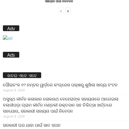
ସହାୟତା ପାଇଁ ନିବେଦନ
Adv
Ads
ଖବର ଏବେ ଏବେ
ପୌରାଚଂଳ ୧୯ ନମ୍ବର ୱାର୍ଡ଼ରେ କଂଗ୍ରେସ ପକ୍ଷରୁ ଶୁଖିଲା ଖାଦ୍ୟ ବଂଟନ
August 8, 2026
ଅସୁସ୍ଥ କୀର୍ତନ କଳାକାର ଲୋକନାଥ ବେହେରାଙ୍କ ସହାୟତାରେ ଆଗେଇଲା
ବଳାଜୀପଡ଼ା ଗ୍ରାମ କୀର୍ତନ ମଣ୍ଡଳୀ ରକ୍ତଦାନ ସହ ଚିକିତ୍ସା ଖର୍ଚ୍ଚରେ
ସହଯୋଗ, ସରକାରୀ ସହାୟତା ପାଇଁ ନିବେଦନ
August 8, 2026
ସରକାରୀ ଘର ଯାହା ପାଇଁ ସାତ ସପନ