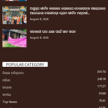
ଅସୁସ୍ଥ କୀର୍ତନ କଳାକାର ଲୋକନାଥ ବେହେରାଙ୍କ ସହାୟତାରେ
ଆଗେଇଲା ବଳାଜୀପଡ଼ା ଗ୍ରାମ କୀର୍ତନ ମଣ୍ଡଳୀ...
August 8, 2026
ସରକାରୀ ଘର ଯାହା ପାଇଁ ସାତ ସପନ
August 8, 2026
POPULAR CATEGORY
39170
ଜିଲ୍ଲା ପରିକ୍ରମା
24318
ଓଡ଼ିଶା
17127
ଭଦ୍ରକ
9169
ଜାତୀୟ
7541
Top News
6275