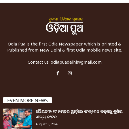
Odia Pua is the first Odia Newspaper which is printed &
Published from New Delhi & first Odia mobile news site.
Contact us:
odiapuadelhi@gmail.com
EVEN MORE NEWS
ପୌରାଚଂଳ ୧୯ ନମ୍ବର ୱାର୍ଡ଼ରେ କଂଗ୍ରେସ ପକ୍ଷରୁ ଶୁଖିଲା
ଖାଦ୍ୟ ବଂଟନ
August 8, 2026