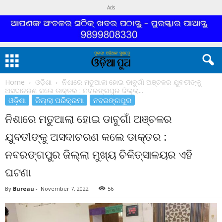
Ads
Home
ଓଡ଼ିଶା
ନିଶାରେ ମତୁଆଲା ହୋଇ ଡାବୁଗାଁ ଅଞ୍ଚଳର ଯୁବତୀଙ୍କୁ
ଅସଦାଚରଣ କଲେ ଡାକ୍ତର : ନବରଙ୍ଗପୁର ଜିଲ୍ଲା...
ଓଡ଼ିଶା
ଜିଲ୍ଲା ପରିକ୍ରମା
ନବରଙ୍ଗପୁର
ନିଶାରେ ମତୁଆଲା ହୋଇ ଡାବୁଗାଁ ଅଞ୍ଚଳର
ଯୁବତୀଙ୍କୁ ଅସଦାଚରଣ କଲେ ଡାକ୍ତର :
ନବରଙ୍ଗପୁର ଜିଲ୍ଲା ମୁଖ୍ୟ ଚିକିତ୍ସାଳୟର ଏହି
ଘଟଣା
By
Bureau
-
November 7, 2022
56