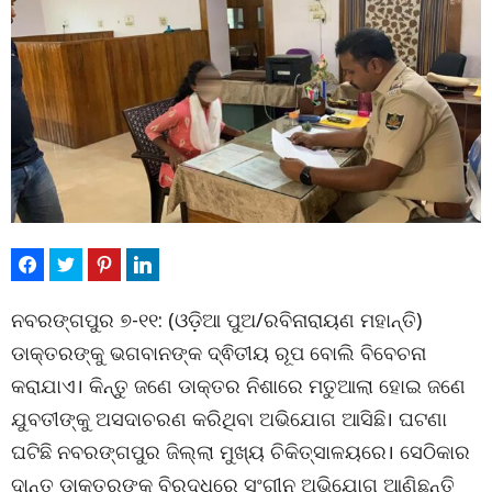
ନବରଙ୍ଗପୁର ୭-୧୧: (ଓଡ଼ିଆ ପୁଅ/ରବିନାରାୟଣ ମହାନ୍ତି)
ଡାକ୍ତରଙ୍କୁ ଭଗବାନଙ୍କ ଦ୍ଵିତୀୟ ରୂପ ବୋଲି ବିବେଚନା
କରାଯାଏ। କିନ୍ତୁ ଜଣେ ଡାକ୍ତର ନିଶାରେ ମତୁଆଲା ହୋଇ ଜଣେ
ଯୁବତୀଙ୍କୁ ଅସଦାଚରଣ କରିଥିବା ଅଭିଯୋଗ ଆସିଛି। ଘଟଣା
ଘଟିଛି ନବରଙ୍ଗପୁର ଜିଲ୍ଲା ମୁଖ୍ୟ ଚିକିତ୍ସାଳୟରେ। ସେଠିକାର
ଦାନ୍ତ ଡାକ୍ତରଙ୍କ ବିରୁଦ୍ଧରେ ସଂଗୀନ ଅଭିଯୋଗ ଆଣିଛନ୍ତି