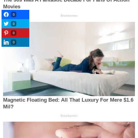
0
0
0
0