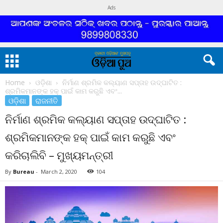
Ads
Home
ଓଡ଼ିଶା
ନିର୍ମାଣ ଶ୍ରମିକ କଲ୍ୟାଣ ସପ୍ତାହ ଉଦ୍‌ଘାଟିତ :
ଶ୍ରମିକମାନଙ୍କ ହକ୍ ପାଇଁ କାମ କରୁଛି ଏବଂ...
ଓଡ଼ିଶା
ରାଜନୀତି
ନିର୍ମାଣ ଶ୍ରମିକ କଲ୍ୟାଣ ସପ୍ତାହ ଉଦ୍‌ଘାଟିତ :
ଶ୍ରମିକମାନଙ୍କ ହକ୍ ପାଇଁ କାମ କରୁଛି ଏବଂ
କରିଚାଲିବି – ମୁଖ୍ୟମନ୍ତ୍ରୀ
By
Bureau
-
March 2, 2020
104