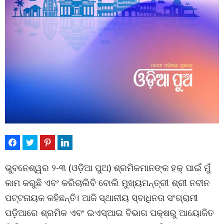
ଭୁବନେଶ୍ୱର ୨-୩ (ଓଡ଼ିଆ ପୁଅ) ଶ୍ରମିକମାନଙ୍କ ହକ୍ ପାଇଁ ମୁଁ
କାମ କରୁଛି ଏବଂ କରିଚାଲିବି ବୋଲି ମୁଖ୍ୟମନ୍ତ୍ରୀ ଶ୍ରୀ ନବୀନ
ପଟ୍ଟନାୟକ କହିଛନ୍ତି। ଆଜି ସ୍ଥାନୀୟ ସ୍ବାଧିନତା ସଂଗ୍ରାମୀ
ପଡ଼ିଆରେ ଶ୍ରମିକ ଏବଂ ଇଏସ୍‌ଆଇ ବିଭାଗ ପକ୍ଷରୁ ଆୟୋଜିତ