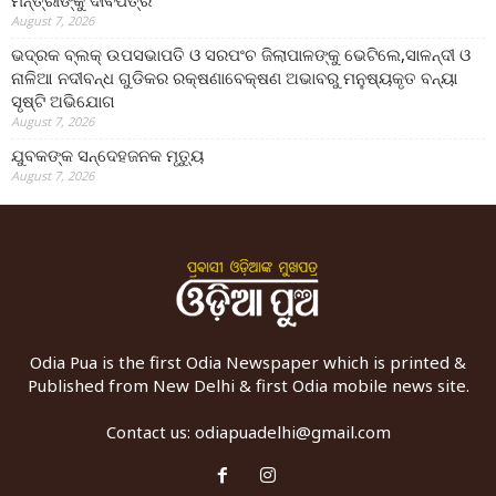
ମନ୍ତ୍ରୀଙ୍କୁ ଦାବିପତ୍ର
August 7, 2026
ଭଦ୍ରକ ବ୍ଲକ୍ ଉପସଭାପତି ଓ ସରପଂଚ ଜିଲାପାଳଙ୍କୁ ଭେଟିଲେ,ସାଳନ୍ଦୀ ଓ
ନାଳିଆ ନଦୀବନ୍ଧ ଗୁଡିକର ରକ୍ଷଣାବେକ୍ଷଣ ଅଭାବରୁ ମନୁଷ୍ୟକୃତ ବନ୍ୟା
ସୃଷ୍ଟି ଅଭିଯୋଗ
August 7, 2026
ଯୁବକଙ୍କ ସନ୍ଦେହଜନକ ମୃତ୍ୟୁ
August 7, 2026
Odia Pua is the first Odia Newspaper which is printed &
Published from New Delhi & first Odia mobile news site.
Contact us:
odiapuadelhi@gmail.com