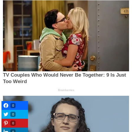
0
0
0
0