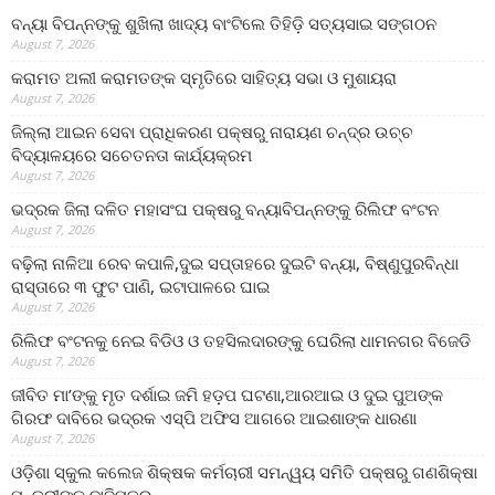
ବନ୍ୟା ବିପନ୍ନଙ୍କୁ ଶୁଖିଲା ଖାଦ୍ୟ ବାଂଟିଲେ ତିହିଡି଼ ସତ୍ୟସାଇ ସଙ୍ଗଠନ
August 7, 2026
କରାମତ ଅଲୀ କରାମତଙ୍କ ସ୍ମୃତିରେ ସାହିତ୍ୟ ସଭା ଓ ମୁଶାୟରା
August 7, 2026
ଜିଲ୍ଲା ଆଇନ ସେବା ପ୍ରାଧିକରଣ ପକ୍ଷରୁ ନାରାୟଣ ଚନ୍ଦ୍ର ଉଚ୍ଚ
ବିଦ୍ୟାଳୟରେ ସଚେତନତା କାର୍ଯ୍ୟକ୍ରମ
August 7, 2026
ଭଦ୍ରକ ଜିଲା ଦଳିତ ମହାସଂଘ ପକ୍ଷରୁ ବନ୍ୟାବିପନ୍ନଙ୍କୁ ରିଲିଫ ବଂଟନ
August 7, 2026
ବଢ଼ିଲା ନାଳିଆ ରେବ କପାଳି,ଦୁଇ ସପ୍ତାହରେ ଦୁଇଟି ବନ୍ୟା, ବିଷ୍ଣୁପୁରବିନ୍ଧା
ରାସ୍ତାରେ ୩ ଫୁଟ ପାଣି, ଇଟାପାଳରେ ଘାଇ
August 7, 2026
ରିଲିଫ ବଂଟନକୁ ନେଇ ବିଡିଓ ଓ ତହସିଲଦାରଙ୍କୁ ଘେରିଲା ଧାମନଗର ବିଜେଡି
August 7, 2026
ଜୀବିତ ମା’ଙ୍କୁ ମୃତ ଦର୍ଶାଇ ଜମି ହଡ଼ପ ଘଟଣା,ଆରଆଇ ଓ ଦୁଇ ପୁଅଙ୍କ
ଗିରଫ ଦାବିରେ ଭଦ୍ରକ ଏସ୍‌ପି ଅଫିସ ଆଗରେ ଆଇଶାଙ୍କ ଧାରଣା
August 7, 2026
ଓଡ଼ିଶା ସ୍କୁଲ କଲେଜ ଶିକ୍ଷକ କର୍ମଚାରୀ ସମନ୍ୱୟ ସମିତି ପକ୍ଷରୁ ଗଣଶିକ୍ଷା