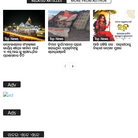
RELATED ARTICLES
MORE FROM AUTHOR
Top News
Top News
Top News
ରତ୍ନଭଣ୍ଡାର ସଂରକ୍ଷଣ
ବିମାନ ଦୁର୍ଘଟଣାରେ ପ୍ରାଣ
ଆଜି ପହିଲି ରଜ : ପଲ୍ଲୀଠାରୁ
କାର୍ଯ୍ୟ ଶୀଘ୍ର ସାରିବା ପାଇଁ
ହରାଇଥିବା ବ୍ୟକ୍ତିଙ୍କୁ
ଦିଲ୍ଲୀ ଉତ୍ସବ ମୁଖର
ଏ.ଏସ୍.ଆଇ.କୁ ଶ୍ରୀମନ୍ଦିର
ଶ୍ରଦ୍ଧାଞ୍ଜଳି
ପ୍ରଶାସନର ଚିଠି
Adv
Ads
ଖବର ଏବେ ଏବେ