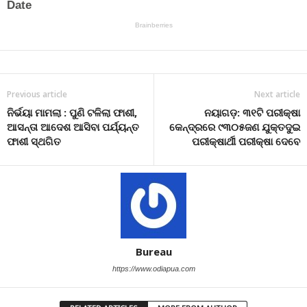
Previous article
Next article
ନିର୍ଭୟା ମାମଲା : ପୁଣି ଟଳିଲା ଫାଶୀ,
ନୟାଗଡ଼: ୩୧ଟି ପରୀକ୍ଷା
ଆସନ୍ତା ଆଦେଶ ଆସିବା ପର୍ଯ୍ୟନ୍ତ
କେନ୍ଦ୍ରରେ ୯୩୦୫ଜଣ ଯୁକ୍ତଦୁଇ
ଫାଶୀ ସ୍ଥଗିତ
ପରୀକ୍ଷାର୍ଥୀ ପରୀକ୍ଷା ଦେବେ
Bureau
https://www.odiapua.com