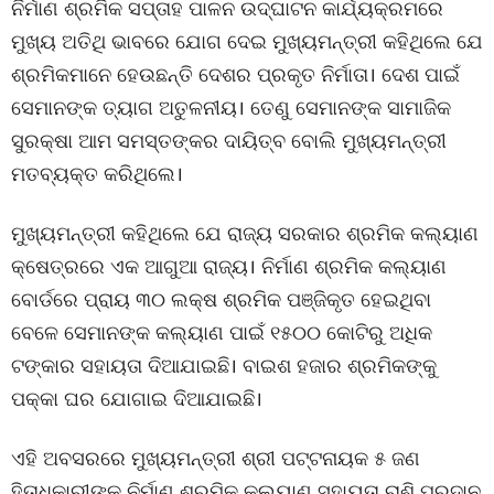
ନିର୍ମାଣ ଶ୍ରମିକ ସପ୍ତାହ ପାଳନ ଉଦ୍‌ଘାଟନ କାର୍ଯ୍ୟକ୍ରମରେ
ମୁଖ୍ୟ ଅତିଥି ଭାବରେ ଯୋଗ ଦେଇ ମୁଖ୍ୟମନ୍ତ୍ରୀ କହିଥିଲେ ଯେ
ଶ୍ରମିକମାନେ ହେଉଛନ୍ତି ଦେଶର ପ୍ରକୃତ ନିର୍ମାତା। ଦେଶ ପାଇଁ
ସେମାନଙ୍କ ତ୍ୟାଗ ଅତୁଳନୀୟ। ତେଣୁ ସେମାନଙ୍କ ସାମାଜିକ
ସୁରକ୍ଷା ଆମ ସମସ୍ତଙ୍କର ଦାୟିତ୍ବ ବୋଲି ମୁଖ୍ୟମନ୍ତ୍ରୀ
ମତବ୍ୟକ୍ତ କରିଥିଲେ।
ମୁଖ୍ୟମନ୍ତ୍ରୀ କହିଥିଲେ ଯେ ରାଜ୍ୟ ସରକାର ଶ୍ରମିକ କଲ୍ୟାଣ
କ୍ଷେତ୍ରରେ ଏକ ଆଗୁଆ ରାଜ୍ୟ। ନିର୍ମାଣ ଶ୍ରମିକ କଲ୍ୟାଣ
ବୋର୍ଡରେ ପ୍ରାୟ ୩୦ ଲକ୍ଷ ଶ୍ରମିକ ପଞ୍ଜିକୃତ ହେଇଥିବା
ବେଳେ ସେମାନଙ୍କ କଲ୍ୟାଣ ପାଇଁ ୧୫୦୦ କୋଟିରୁ ଅଧିକ
ଟଙ୍କାର ସହାୟତା ଦିଆଯାଇଛି। ବାଇଶ ହଜାର ଶ୍ରମିକଙ୍କୁ
ପକ୍କା ଘର ଯୋଗାଇ ଦିଆଯାଇଛି।
ଏହି ଅବସରରେ ମୁଖ୍ୟମନ୍ତ୍ରୀ ଶ୍ରୀ ପଟ୍ଟନାୟକ ୫ ଜଣ
ହିତାଧିକାରୀଙ୍କୁ ନିର୍ମାଣ ଶ୍ରମିକ କଲ୍ୟାଣ ସହାୟତା ରାଶି ପ୍ରଦାନ