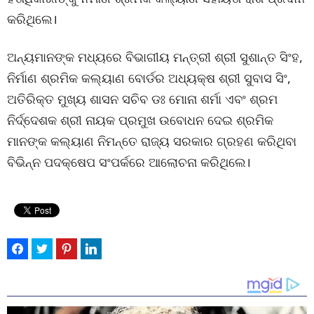
କରିଥିଲେ।
ଅନ୍ୟମାନଙ୍କ ମଧ୍ୟରେ ବିଭାଗୀୟ ମନ୍ତ୍ରୀ ଶ୍ରୀ ସୁଶାନ୍ତ ସିଂହ,
ନିର୍ମାଣ ଶ୍ରମିକ କଲ୍ୟାଣ ବୋର୍ଡର ଅଧ୍ୟକ୍ଷ ଶ୍ରୀ ସୁବାସ ସିଂ,
ଅତିରିକ୍ତ ମୁଖ୍ୟ ଶାସନ ସଚିବ ଡଃ ମୋନା ଶର୍ମା ଏବଂ ଶ୍ରମ
ନିର୍ଦ୍ଦେଶକ ଶ୍ରୀ ନାୟକ ପ୍ରମୁଖ ଉବୋଧନ ଦେଇ ଶ୍ରମିକ
ମାନଙ୍କ କଲ୍ୟାଣ ନିମନ୍ତେ ରାଜ୍ୟ ସରକାର ଗ୍ରହଣ କରିଥିବା
ବିଭିନ୍ନ ପଦକ୍ଷେପ ସଂପର୍କରେ ଆଲୋଚନା କରିଥିଲେ।