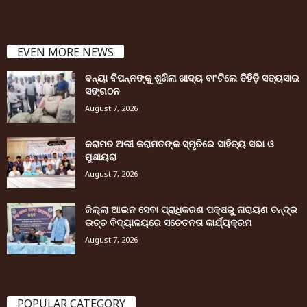
EVEN MORE NEWS
ବନ୍ୟା ବିପନ୍ନଙ୍କୁ ଶୁଖିଲା ଖାଦ୍ୟ ବାଂଟିଲେ ତିହିଡି଼ ସତ୍ୟସାଇ
ସଙ୍ଗଠନ
August 7, 2026
କରାମତ ଅଲୀ କରାମତଙ୍କ ସ୍ମୃତିରେ ସାହିତ୍ୟ ସଭା ଓ
ମୁଶାୟରା
August 7, 2026
ଜିଲ୍ଲା ଆଇନ ସେବା ପ୍ରାଧିକରଣ ପକ୍ଷରୁ ନାରାୟଣ ଚନ୍ଦ୍ର
ଉଚ୍ଚ ବିଦ୍ୟାଳୟରେ ସଚେତନତା କାର୍ଯ୍ୟକ୍ରମ
August 7, 2026
POPULAR CATEGORY