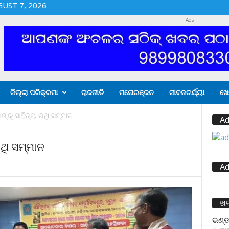
GUST 7, 2026
Ads
ଜିଲ୍ଲା ପରିକ୍ରମା
ରାଜନୀତି
ମନୋରଞ୍ଜନ
ଜୀବନଚର୍ଯ୍ୟା
ଖେ
୍କୁ ସାହିତ୍ୟ ରଥି ସମ୍ମାନ
Ad
ଥି ସମ୍ମାନ
Ad
ଖ
ଭଣ୍ଡ