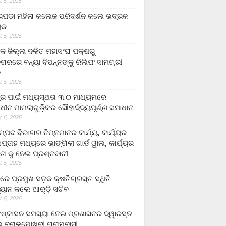
 6, 2026
ଡା ମହିଳା କଲେଜ ପରିଦର୍ଶନ କଲେ ଭଦ୍ରକ
ୟକ
 6, 2026
କ ଜିଲ୍ଲା ଦଳିତ ମହାସଂଘ ପକ୍ଷରୁ
ଗରରେ ବନ୍ୟା ବିପନ୍ନଙ୍କୁ ରିଲିଫ ସାମଗ୍ରୀ
ନ
 6, 2026
ଟ୍ର ପାଇଁ ମଧ୍ୟସ୍ଥତା ୩.୦ ମାଧ୍ୟମରେ
ାଧୀନ ମାମଲାଗୁଡ଼ିକର ସୌହାର୍ଦ୍ଦ୍ୟପୂର୍ଣ୍ଣ ସମାଧାନ
 6, 2026
୍ପଦ ବିଭାଗର ନିମ୍ନମାନର କାର୍ଯ୍ୟ, କାର୍ଯ୍ୟର
୍ତାହ ମଧ୍ୟରେ ଭାଙ୍ଗିଲା ଗାର୍ଡ ୱାଲ, କାର୍ଯ୍ୟର
ତା କୁ ନେଇ ପ୍ରଶ୍ନବାଚୀ
 6, 2026
ାରେ ପ୍ରମୁଖ ସଡ଼କ କ୍ଷତିଗ୍ରସ୍ତ ସ୍ଥିତି
୍ୟାନ କଲେ ଆର୍‌ଡ଼ି ସଚିବ
 6, 2026
ିଷ୍କାସନ ସମସ୍ୟା ନେଇ ପ୍ରଶାସନର ଦ୍ୱାରସ୍ତ
 ବରାଳପୋଖରୀ ଗ୍ରାମବାସୀ