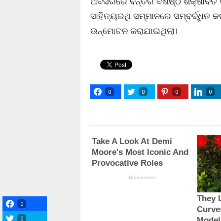
ଅବସରରେ ବନ୍ତର ବିଶିଷ୍ଠ ଶିକ୍ଷାବିତ ତ
ସାହିତ୍ୟରଥି ସମ୍ମାନରେ ସମ୍ବର୍ଦ୍ଧିତ 
ଉନ୍ମୋଚନ କରାଯାଇଥିଲା।
0
0
0
0
0
0