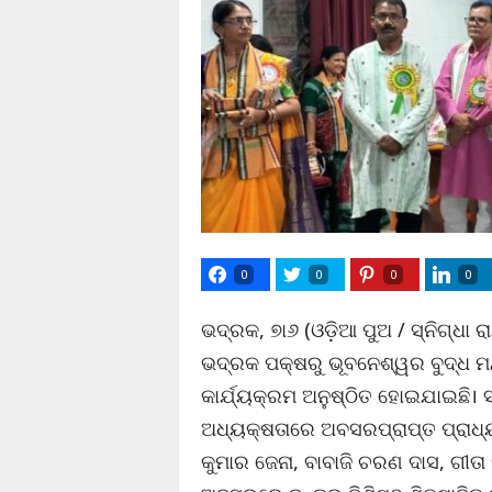
0
0
0
0
ଭଦ୍ରକ, ୭ା୬ (ଓଡ଼ିଆ ପୁଅ / ସ୍ନିଗ୍ଧା ର
ଭଦ୍ରକ ପକ୍ଷରୁ ଭୂବନେଶ୍ୱର ବୁଦ୍ଧ ମ
କାର୍ଯ୍ୟକ୍ରମ ଅନୁଷ୍ଠିତ ହୋଇଯାଇଛି। 
ଅଧ୍ୟକ୍ଷତାରେ ଅବସରପ୍ରାପ୍ତ ପ୍ରାଧ୍ୟ
କୁମାର ଜେନା, ବାବାଜି ଚରଣ ଦାସ, ଗୀତା ମ