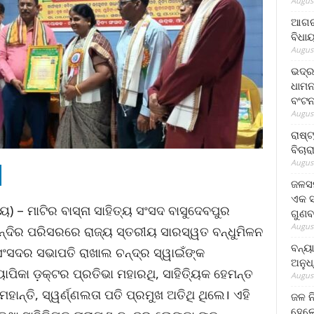
August
ଆଗରପ
ବିଧା
August
ଭଦ୍ର
ଧାମନ
ବଂଟ
August
ରାଷ୍
ବିଚାର
August
ଜଳସମ
ଏକ ସପ
ାୟ) – ମାଟିର ବାସ୍ନା ସାହିତ୍ୟ ସଂସଦ ବାସୁଦେବପୁର
ଗୁଣବ
August
ନ୍ଦିର ପରିସରରେ ରାଜ୍ୟ ସ୍ତରୀୟ ସାରସ୍ୱତ ବନ୍ଧୁମିଳନ
ବନ୍ୟ
ସଂସଦର ସଭାପତି ରାଖାଲ ଚନ୍ଦ୍ର ସ୍ୱାଇଁଙ୍କ
ଅନୁଧ
ାପିକା ଡ଼କ୍ଟର ପ୍ରତିଭା ମହାରଥି, ସାହିତ୍ୟିକ ହେମନ୍ତ
August
ହାନ୍ତି, ସ୍ୱର୍ଣ୍ଣଲତା ପତି ପ୍ରମୁଖ ଅତିଥି ଥିଲେ। ଏହି
ଜଳ ନ
ହେଲେ