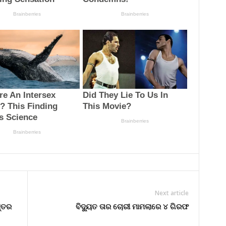
Next article
ସ୍ତର
ବିଦ୍ୟୁତ ତାର ଚୋରୀ ମାମଲାରେ ୪ ଗିରଫ