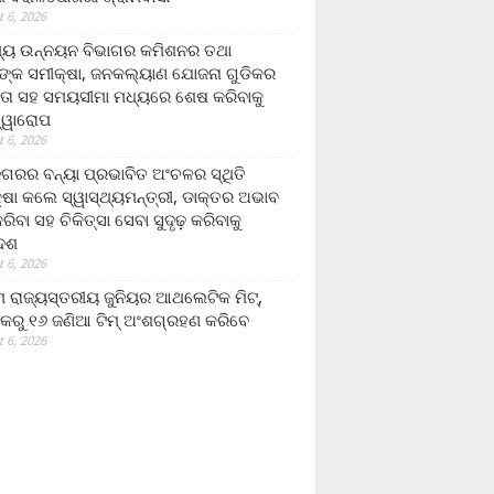
 6, 2026
ମ୍ୟ ଉନ୍ନୟନ ବିଭାଗର କମିଶନର ତଥା
ଙ୍କ ସମୀକ୍ଷା, ଜନକଲ୍ୟାଣ ଯୋଜନା ଗୁଡିକର
ତା ସହ ସମୟସୀମା ମଧ୍ୟରେ ଶେଷ କରିବାକୁ
ତ୍ୱାରୋପ
 6, 2026
ଗରର ବନ୍ୟା ପ୍ରଭାବିତ ଅଂଚଳର ସ୍ଥିତି
୍ଷା କଲେ ସ୍ୱାସ୍ଥ୍ୟମନ୍ତ୍ରୀ, ଡାକ୍ତର ଅଭାବ
ରିବା ସହ ଚିକିତ୍ସା ସେବା ସୁଦୃଢ଼ କରିବାକୁ
ଦେଶ
 6, 2026
 ରାଜ୍ୟସ୍ତରୀୟ ଜୁନିୟର ଆଥଲେଟିକ ମିଟ୍‌,
କରୁ ୧୬ ଜଣିଆ ଟିମ୍ ଅଂଶଗ୍ରହଣ କରିବେ
 6, 2026