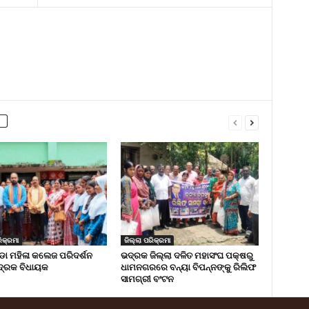
ିକ୍ରମା
ଜିଲ୍ଲା ପରିକ୍ରମା
 ମହିଳା କଲେଜ ପରିଦର୍ଶନ
ଭଦ୍ରକ ଜିଲ୍ଲା ଦଳିତ ମହାସଂଘ ପକ୍ଷରୁ
୍ରକ ବିଧାୟକ
ଧାମନଗରରେ ବନ୍ୟା ବିପନ୍ନଙ୍କୁ ରିଲିଫ
ସାମଗ୍ରୀ ବଂଟନ