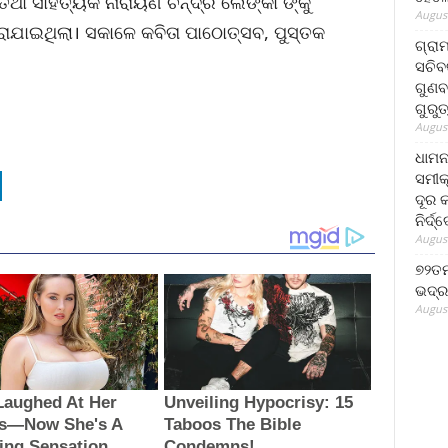
ଥା ସାହିତ୍ୟିକ ନାରାୟଣ ଚନ୍ଦ୍ର ଲେଙ୍କା ଙ୍କୁ
August
କରାଯାଇଥିଲା। ସକାଳେ କବିତା ପାଠୋତ୍ସବ, ପୁସ୍ତକ
ଗ୍ରା
ସଚିବ
ଗୁଣବ
ଗୁରୁ
August
ଧାମନ
ସମୀକ
ଦୂର କ
ନିର୍ଦ୍
August
୭୨ତମ
ଭଦ୍ର
August