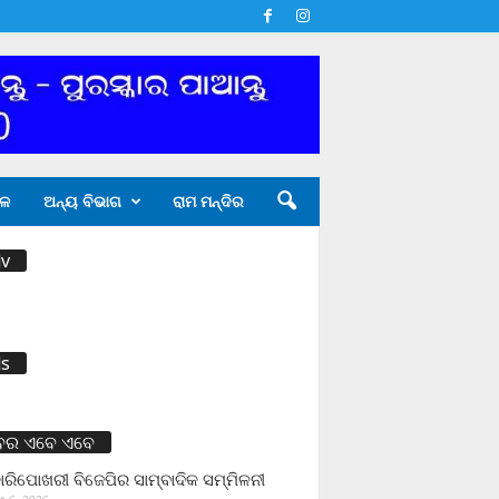
ଳ
ଅନ୍ୟ ବିଭାଗ
ରାମ ମନ୍ଦିର
v
s
ବର ଏବେ ଏବେ
ାରିପୋଖରୀ ବିଜେପିର ସାମ୍ବାଦିକ ସମ୍ମିଳନୀ