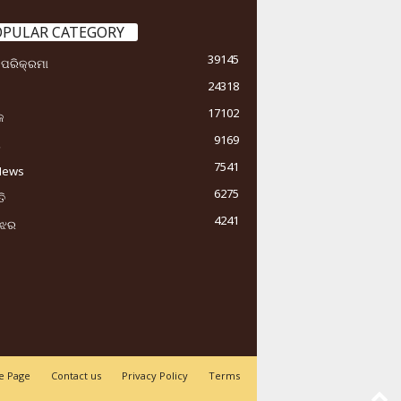
OPULAR CATEGORY
39145
ା ପରିକ୍ରମା
24318
17102
କ
9169
ୟ
7541
News
6275
ି
4241
ୁଝର
 Page
Contact us
Privacy Policy
Terms