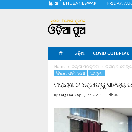
C
BHUBANESWAR
FRIDAY, AU
25
O
d
i
a
p
u
a
ଓଡ଼ିଶା
COVID OUTBREAK
.
c
Home
ଜିଲ୍ଲା ପରିକ୍ରମା
ନାରାୟଣ ଲେଙ୍କାଙ
o
ଜିଲ୍ଲା ପରିକ୍ରମା
ଭଦ୍ରକ
m
ନାରାୟଣ ଲେଙ୍କାଙ୍କୁ ସାହିତ୍ୟ ର
By
Snigdha Ray
-
June 7, 2026
36