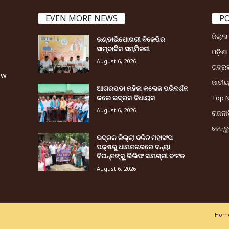
EVEN MORE NEWS
P
ଜିଲ୍ଲ
ଭଣ୍ଡାରିପୋଖରୀ ବିଜେପିର
ସାମ୍ବାଦିକ ସମ୍ମିଳନୀ
ଓଡ଼ିଶା
August 6, 2026
ଭଦ୍ର
ew
ଜାତୀ
ଆଗରପଡା ମହିଳା କଲେଜ ପରିଦର୍ଶନ
କଲେ ଭଦ୍ରକ ବିଧାୟକ
Top 
August 6, 2026
ରାଜନୀତ
କେନ୍ଦ
ଭଦ୍ରକ ଜିଲ୍ଲା ଦଳିତ ମହାସଂଘ
ପକ୍ଷରୁ ଧାମନଗରରେ ବନ୍ୟା
ବିପନ୍ନଙ୍କୁ ରିଲିଫ ସାମଗ୍ରୀ ବଂଟନ
August 6, 2026
Home