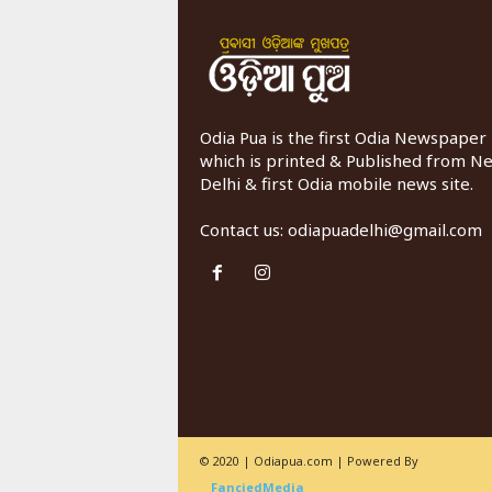
Odia Pua is the first Odia Newspaper
which is printed & Published from N
Delhi & first Odia mobile news site.
Contact us:
odiapuadelhi@gmail.com
© 2020 | Odiapua.com | Powered By
FanciedMedia