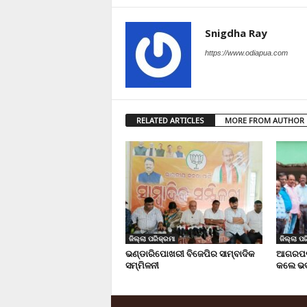
Snigdha Ray
https://www.odiapua.com
RELATED ARTICLES
MORE FROM AUTHOR
ଜିଲ୍ଲା ପରିକ୍ରମା
ଜିଲ୍ଲା ପର
ଭଣ୍ଡାରିପୋଖରୀ ବିଜେପିର ସାମ୍ବାଦିକ
ଆଗରପଡା
ସମ୍ମିଳନୀ
କଲେ ଭଦ