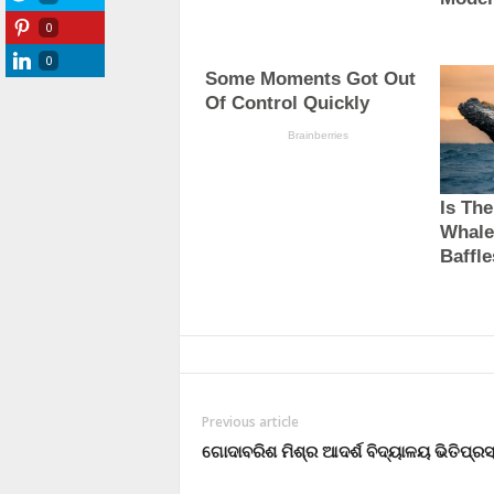
0
0
Previous article
ଗୋଦାବରିଶ ମିଶ୍ର ଆଦର୍ଶ ବିଦ୍ୟାଳୟ ଭିତିପ୍ର