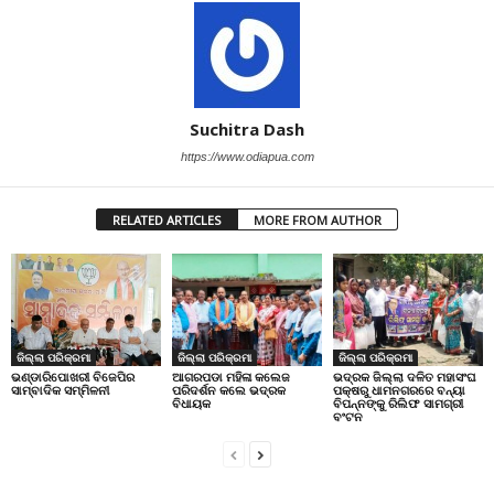
Suchitra Dash
https://www.odiapua.com
RELATED ARTICLES
MORE FROM AUTHOR
ଜିଲ୍ଲା ପରିକ୍ରମା
ଜିଲ୍ଲା ପରିକ୍ରମା
ଜିଲ୍ଲା ପରିକ୍ରମା
ଭଣ୍ଡାରିପୋଖରୀ ବିଜେପିର
ଆଗରପଡା ମହିଳା କଲେଜ
ଭଦ୍ରକ ଜିଲ୍ଲା ଦଳିତ ମହାସଂଘ
ସାମ୍ବାଦିକ ସମ୍ମିଳନୀ
ପରିଦର୍ଶନ କଲେ ଭଦ୍ରକ
ପକ୍ଷରୁ ଧାମନଗରରେ ବନ୍ୟା
ବିଧାୟକ
ବିପନ୍ନଙ୍କୁ ରିଲିଫ ସାମଗ୍ରୀ
ବଂଟନ