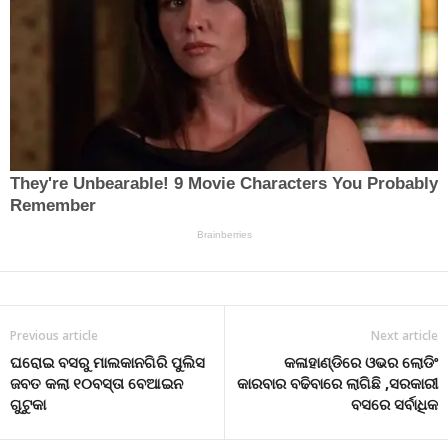
Previous article
Next article
ଘରୋଇ ବସରୁ ମାଲକାନଗିରି ପୁଲିସ
କଳାହାଣ୍ଡିରେ ଓଭର ଲୋଡିଂ
ଜବତ କଲା ୧୦ବସ୍ତା ବେଆଇନ
କାରବାର ବଢିବାରେ ଲାଗିଛି ,ସରକାରୀ
ଗୁଟୁକା
ବସରେ ସର୍ବାଧିକ