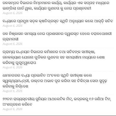
ଜଳସମ୍ପଦ ବିଭାଗର ନିମ୍ନମାନର କାର୍ଯ୍ୟ, କାର୍ଯ୍ୟର ଏକ ସପ୍ତାହ ମଧ୍ୟରେ
ଭାଙ୍ଗିଲା ଗାର୍ଡ ୱାଲ, କାର୍ଯ୍ୟର ଗୁଣବତା କୁ ନେଇ ପ୍ରଶ୍ନବାଚୀ
August 6, 2026
ବନ୍ୟାରେ ପ୍ରମୁଖ ସଡ଼କ କ୍ଷତିଗ୍ରସ୍ତ ସ୍ଥିତି ଅନୁଧ୍ୟାନ କଲେ ଆର୍‌ଡ଼ି ସଚିବ
August 6, 2026
ଜଳ ନିଷ୍କାସନ ସମସ୍ୟା ନେଇ ପ୍ରଶାସନର ଦ୍ୱାରସ୍ତ ହେଲେ ବରାଳପୋଖରୀ
ଗ୍ରାମବାସୀ
August 6, 2026
ଗ୍ରାମ୍ୟ ଉନ୍ନୟନ ବିଭାଗର କମିଶନର ତଥା ସଚିବଙ୍କ ସମୀକ୍ଷା,
ଜନକଲ୍ୟାଣ ଯୋଜନା ଗୁଡିକର ଗୁଣବତା ସହ ସମୟସୀମା ମଧ୍ୟରେ ଶେଷ
କରିବାକୁ ଗୁରୁତ୍ୱାରୋପ
August 6, 2026
ଧାମନଗରର ବନ୍ୟା ପ୍ରଭାବିତ ଅଂଚଳର ସ୍ଥିତି ସମୀକ୍ଷା କଲେ
ସ୍ୱାସ୍ଥ୍ୟମନ୍ତ୍ରୀ, ଡାକ୍ତର ଅଭାବ ଦୂର କରିବା ସହ ଚିକିତ୍ସା ସେବା ସୁଦୃଢ଼
କରିବାକୁ ନିର୍ଦ୍ଦେଶ
August 6, 2026
୭୨ତମ ରାଜ୍ୟସ୍ତରୀୟ ଜୁନିୟର ଆଥଲେଟିକ ମିଟ୍‌, ଭଦ୍ରକରୁ ୧୬ ଜଣିଆ ଟିମ୍
ଅଂଶଗ୍ରହଣ କରିବେ
August 6, 2026