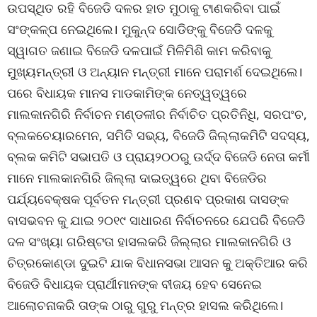
ଉପସ୍ଥିତ ରହି ବିଜେଡି ଦଳର ହାତ ମୁଠାକୁ ଟାଣକରିବା ପାଇଁ
ସଂଙ୍କଳ୍ପ ନେଇଥିଲେ। ମୁକୁନ୍ଦ ସୋଡିଙ୍କୁ ବିଜେଡି ଦଳକୁ
ସ୍ୱାଗତ ଜଣାଇ ବିଜେଡି ଦଳପାଇଁ ମିଳିମିଶି କାମ କରିବାକୁ
ମୁଖ୍ୟମନ୍ତ୍ରୀ ଓ ଅନ୍ୟାନ ମନ୍ତ୍ରୀ ମାନେ ପରାମର୍ଶ ଦେଇଥିଲେ।
ପରେ ବିଧାୟକ ମାନସ ମାଡକାମିଙ୍କ ନେତ୍ୱତ୍ୱରେ
ମାଲକାନଗିରି ନିର୍ବାଚନ ମଣ୍ଡଳୀର ନିର୍ବାଚିତ ପ୍ରତିନିଧି, ସରପଂଚ,
ବ୍ଲକଚେୟାରମେନ, ସମିତି ସଭ୍ୟ, ବିଜେଡି ଜିଲ୍ଲାକମିଟି ସଦସ୍ୟ,
ବ୍ଲକ କମିଟି ସଭାପତି ଓ ପ୍ରାୟ୨୦୦ରୁ ଉର୍ଦ୍ଦ ବିଜେଡି ନେତା କର୍ମୀ
ମାନେ ମାଲକାନଗିରି ଜିଲ୍ଲା ଦାଇତ୍ୱରେ ଥିବା ବିଜେଡିର
ପର୍ଯ୍ୟବେକ୍ଷକ ପୂର୍ବତନ ମନ୍ତ୍ରୀ ପ୍ରଣବ ପ୍ରକାଶ ଦାସଙ୍କ
ବାସଭବନ କୁ ଯାଇ ୨୦୧୯ ସାଧାରଣ ନିର୍ବାଚନରେ ଯେପରି ବିଜେଡି
ଦଳ ସଂଖ୍ୟା ଗରିଷ୍ଟତା ହାସଲକରି ଜିଲ୍ଲାର ମାଲକାନଗିରି ଓ
ଚିତ୍ରକୋଣ୍ଡା ଦୁଇଟି ଯାକ ବିଧାନସଭା ଆସନ କୁ ଅକ୍ତିଆର କରି
ବିଜେଡି ବିଧାୟକ ପ୍ରାର୍ଥୀମାନଙ୍କ ବୀଜୟ ହେବ ସେନେଇ
ଆଲୋଚନାକରି ତାଙ୍କ ଠାରୁ ଗୁରୁ ମନ୍ତ୍ର ହାସଲ କରିଥିଲେ।