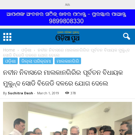
Ads
Home
ଓଡ଼ିଶା
ନବୀନ ନିବାସରେ ମାଲକାନଗିରିର ପୂର୍ବତନ ବିଧାୟକ ମୁକୁନ୍ଦ
ସୋଡି ବିଜେଡି ଦଳରେ ଯୋଗ ଦେଲେ
ଓଡ଼ିଶା
ଜିଲ୍ଲା ପରିକ୍ରମା
ମାଲକାନଗିରି
ନବୀନ ନିବାସରେ ମାଲକାନଗିରିର ପୂର୍ବତନ ବିଧାୟକ
ମୁକୁନ୍ଦ ସୋଡି ବିଜେଡି ଦଳରେ ଯୋଗ ଦେଲେ
By
Suchitra Dash
-
March 1, 2019
378