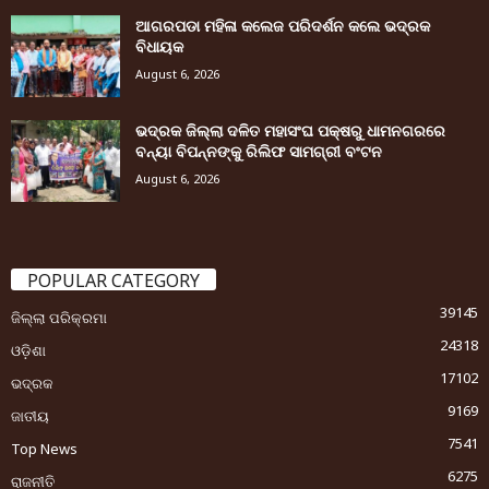
ଆଗରପଡା ମହିଳା କଲେଜ ପରିଦର୍ଶନ କଲେ ଭଦ୍ରକ
ବିଧାୟକ
August 6, 2026
ଭଦ୍ରକ ଜିଲ୍ଲା ଦଳିତ ମହାସଂଘ ପକ୍ଷରୁ ଧାମନଗରରେ
ବନ୍ୟା ବିପନ୍ନଙ୍କୁ ରିଲିଫ ସାମଗ୍ରୀ ବଂଟନ
August 6, 2026
POPULAR CATEGORY
39145
ଜିଲ୍ଲା ପରିକ୍ରମା
24318
ଓଡ଼ିଶା
17102
ଭଦ୍ରକ
9169
ଜାତୀୟ
7541
Top News
6275
ରାଜନୀତି