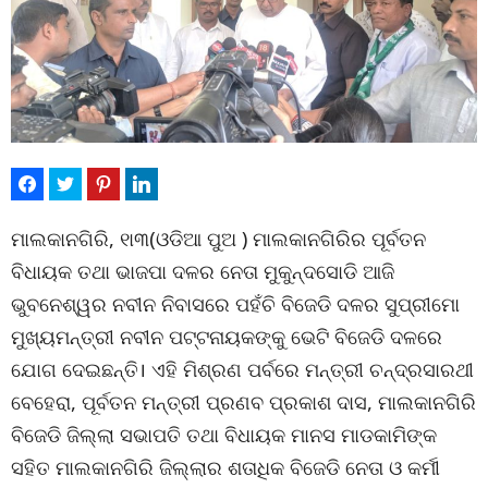
ମାଲକାନଗିରି, ୧ା୩(ଓଡିଆ ପୁଅ ) ମାଲକାନଗିରିର ପୂର୍ବତନ
ବିଧାୟକ ତଥା ଭାଜପା ଦଳର ନେତା ମୁକୁନ୍ଦସୋଡି ଆଜି
ଭୁବନେଶ୍ୱର ନବୀନ ନିବାସରେ ପହଁଚି ବିଜେଡି ଦଳର ସୁପ୍ରୀମୋ
ମୁଖ୍ୟମନ୍ତ୍ରୀ ନବୀନ ପଟ୍ଟନାୟକଙ୍କୁ ଭେଟି ବିଜେଡି ଦଳରେ
ଯୋଗ ଦେଇଛନ୍ତି। ଏହି ମିଶ୍ରଣ ପର୍ବରେ ମନ୍ତ୍ରୀ ଚନ୍ଦ୍ରସାରଥୀ
ବେହେରା, ପୂର୍ବତନ ମନ୍ତ୍ରୀ ପ୍ରଣବ ପ୍ରକାଶ ଦାସ, ମାଲକାନଗିରି
ବିଜେଡି ଜିଲ୍ଲା ସଭାପତି ତଥା ବିଧାୟକ ମାନସ ମାଡକାମିଙ୍କ
ସହିତ ମାଲକାନଗିରି ଜିଲ୍ଲାର ଶତାଧିକ ବିଜେଡି ନେତା ଓ କର୍ମୀ