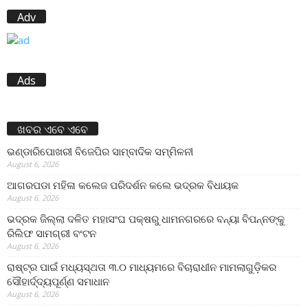
Adv
Ads
ଖବର ଏବେ ଏବେ
ଭଣ୍ଡାରିପୋଖରୀ ବିଜେପିର ସାମ୍ବାଦିକ ସମ୍ମିଳନୀ
August 6, 2026
ଆଗରପଡା ମହିଳା କଲେଜ ପରିଦର୍ଶନ କଲେ ଭଦ୍ରକ ବିଧାୟକ
August 6, 2026
ଭଦ୍ରକ ଜିଲ୍ଲା ଦଳିତ ମହାସଂଘ ପକ୍ଷରୁ ଧାମନଗରରେ ବନ୍ୟା ବିପନ୍ନଙ୍କୁ
ରିଲିଫ ସାମଗ୍ରୀ ବଂଟନ
August 6, 2026
ରାଷ୍ଟ୍ର ପାଇଁ ମଧ୍ୟସ୍ଥତା ୩.୦ ମାଧ୍ୟମରେ ବିଚାରାଧୀନ ମାମଲାଗୁଡ଼ିକର
ସୌହାର୍ଦ୍ଦ୍ୟପୂର୍ଣ୍ଣ ସମାଧାନ
August 6, 2026