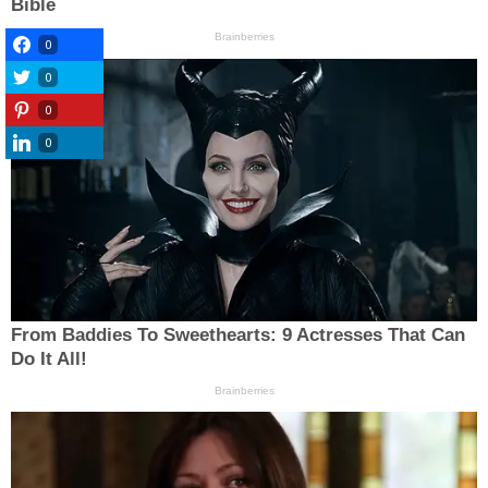
0
0
0
0