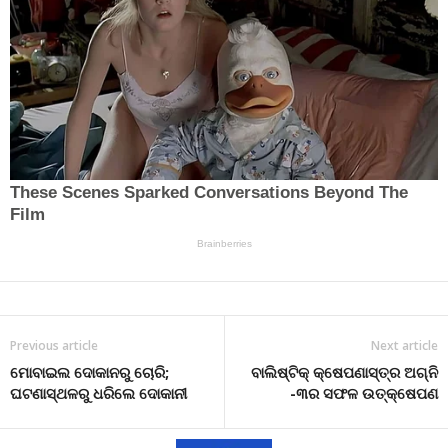
Previous article
Next article
ମୋବାଇଲ ଦୋକାନରୁ ଚୋରି;
ବାଲିଷ୍ଟିକ୍ କ୍ଷେପଣାସ୍ତ୍ର ଅଗ୍ନି
ଘଟଣାସ୍ଥଳରୁ ଧରିଲେ ଦୋକାନୀ
-୩ର ସଫଳ ଉତ୍‌କ୍ଷେପଣ