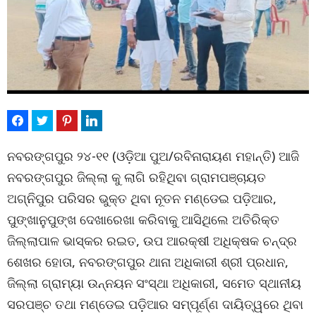
ନବରଙ୍ଗପୁର ୨୪-୧୧ (ଓଡ଼ିଆ ପୁଅ/ରବିନାରାୟଣ ମହାନ୍ତି) ଆଜି
ନବରଙ୍ଗପୁର ଜିଲ୍ଲା କୁ ଲାଗି ରହିଥିବା ଗ୍ରାମପଞ୍ଚାୟତ
ଅଗ୍ନିପୁର ପରିସର ଭୁକ୍ତ ଥିବା ନୂତନ ମଣ୍ଡେଇ ପଡ଼ିଆର,
ପୁଙ୍ଖାନୁପୁଙ୍ଖ ଦେଖାରେଖା କରିବାକୁ ଆସିଥିଲେ ଅତିରିକ୍ତ
ଜିଲ୍ଲାପାଳ ଭାସ୍କର ରଇତ, ଉପ ଆରକ୍ଷୀ ଅଧିକ୍ଷକ ଚନ୍ଦ୍ର
ଶେଖର ହୋତା, ନବରଙ୍ଗପୁର ଥାନା ଅଧିକାରୀ ଶ୍ରୀ ପ୍ରଧାନ,
ଜିଲ୍ଲା ଗ୍ରାମ୍ୟା ଉନ୍ନୟନ ସଂସ୍ଥା ଅଧିକାରୀ, ସମେତ ସ୍ଥାନୀୟ
ସରପଞ୍ଚ ତଥା ମଣ୍ଡେଇ ପଡ଼ିଆର ସମ୍ପୂର୍ଣ୍ଣ ଦାୟିତ୍ୱରେ ଥିବା