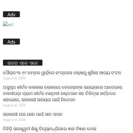
Adv
Ads
ଖବର ଏବେ ଏବେ
ପୌରାଚଂଳ ୧୯ ନମ୍ବର ୱାର୍ଡ଼ରେ କଂଗ୍ରେସ ପକ୍ଷରୁ ଶୁଖିଲା ଖାଦ୍ୟ ବଂଟନ
August 8, 2026
ଅସୁସ୍ଥ କୀର୍ତନ କଳାକାର ଲୋକନାଥ ବେହେରାଙ୍କ ସହାୟତାରେ ଆଗେଇଲା
ବଳାଜୀପଡ଼ା ଗ୍ରାମ କୀର୍ତନ ମଣ୍ଡଳୀ ରକ୍ତଦାନ ସହ ଚିକିତ୍ସା ଖର୍ଚ୍ଚରେ
ସହଯୋଗ, ସରକାରୀ ସହାୟତା ପାଇଁ ନିବେଦନ
August 8, 2026
ସରକାରୀ ଘର ଯାହା ପାଇଁ ସାତ ସପନ
August 8, 2026
ତିହିଡି଼ ସରସ୍ୱତୀ ଶିଶୁ ବିଦ୍ୟାମନ୍ଦିରରେ ଜ୍ଞାନ ବିଜ୍ଞାନ ମେଳା