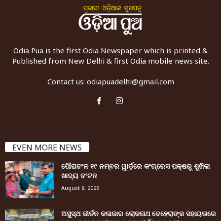
Odia Pua is the first Odia Newspaper which is printed &
Published from New Delhi & first Odia mobile news site.
Contact us:
odiapuadelhi@gmail.com
EVEN MORE NEWS
ପୌରାଚଂଳ ୧୯ ନମ୍ବର ୱାର୍ଡ଼ରେ କଂଗ୍ରେସ ପକ୍ଷରୁ ଶୁଖିଲା
ଖାଦ୍ୟ ବଂଟନ
August 8, 2026
ଅସୁସ୍ଥ କୀର୍ତନ କଳାକାର ଲୋକନାଥ ବେହେରାଙ୍କ ସହାୟତାରେ