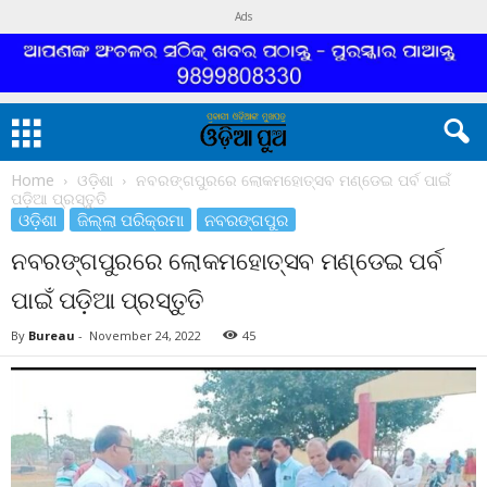
Ads
Home
ଓଡ଼ିଶା
ନବରଙ୍ଗପୁରରେ ଲୋକମହୋତ୍ସବ ମଣ୍ଡେଇ ପର୍ବ ପାଇଁ
ପଡ଼ିଆ ପ୍ରସ୍ତୁତି
ଓଡ଼ିଶା
ଜିଲ୍ଲା ପରିକ୍ରମା
ନବରଙ୍ଗପୁର
ନବରଙ୍ଗପୁରରେ ଲୋକମହୋତ୍ସବ ମଣ୍ଡେଇ ପର୍ବ
ପାଇଁ ପଡ଼ିଆ ପ୍ରସ୍ତୁତି
By
Bureau
-
November 24, 2022
45