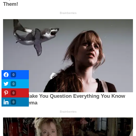
0
0
0
0