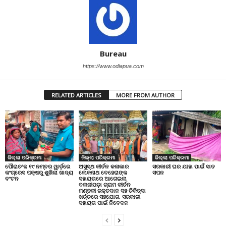
Bureau
https://www.odiapua.com
RELATED ARTICLES
MORE FROM AUTHOR
ଜିଲ୍ଲା ପରିକ୍ରମା
ଜିଲ୍ଲା ପରିକ୍ରମା
ଜିଲ୍ଲା ପରିକ୍ରମା
ପୌରାଚଂଳ ୧୯ ନମ୍ବର ୱାର୍ଡ଼ରେ
ଅସୁସ୍ଥ କୀର୍ତନ କଳାକାର
ସରକାରୀ ଘର ଯାହା ପାଇଁ ସାତ
କଂଗ୍ରେସ ପକ୍ଷରୁ ଶୁଖିଲା ଖାଦ୍ୟ
ଲୋକନାଥ ବେହେରାଙ୍କ
ସପନ
ବଂଟନ
ସହାୟତାରେ ଆଗେଇଲା
ବଳାଜୀପଡ଼ା ଗ୍ରାମ କୀର୍ତନ
ମଣ୍ଡଳୀ ରକ୍ତଦାନ ସହ ଚିକିତ୍ସା
ଖର୍ଚ୍ଚରେ ସହଯୋଗ, ସରକାରୀ
ସହାୟତା ପାଇଁ ନିବେଦନ