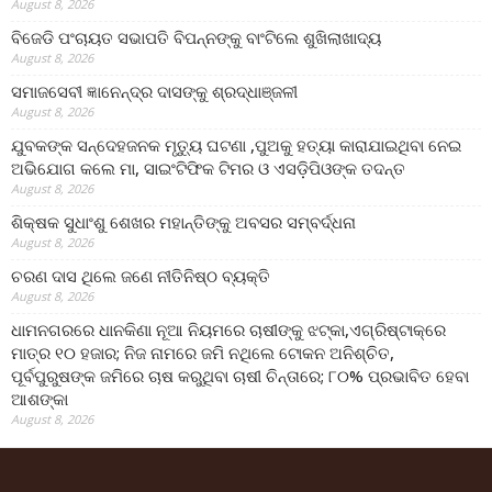
August 8, 2026
ବିଜେଡି ପଂଚାୟତ ସଭାପତି ବିପନ୍ନଙ୍କୁ ବାଂଟିଲେ ଶୁଖିଲାଖାଦ୍ୟ
August 8, 2026
ସମାଜସେବୀ ଜ୍ଞାନେନ୍ଦ୍ର ଦାସଙ୍କୁ ଶ୍ରଦ୍ଧାଞ୍ଜଳୀ
August 8, 2026
ଯୁବକଙ୍କ ସନ୍ଦେହଜନକ ମୃତ୍ୟୁ ଘଟଣା ,ପୁଅକୁ ହତ୍ୟା କାରାଯାଇଥିବା ନେଇ
ଅଭିଯୋଗ କଲେ ମା, ସାଇଂଟିଫିକ ଟିମର ଓ ଏସଡ଼ିପିଓଙ୍କ ତଦନ୍ତ
August 8, 2026
ଶିକ୍ଷକ ସୁଧାଂଶୁ ଶେଖର ମହାନ୍ତିଙ୍କୁ ଅବସର ସମ୍ବର୍ଦ୍ଧନା
August 8, 2026
ଚରଣ ଦାସ ଥିଲେ ଜଣେ ନୀତିନିଷ୍ଠ ବ୍ୟକ୍ତି
August 8, 2026
ଧାମନଗରରେ ଧାନକିଣା ନୂଆ ନିୟମରେ ଚାଷୀଙ୍କୁ ଝଟ୍‌କା,ଏଗ୍ରିଷ୍ଟାକ୍‌ରେ
ମାତ୍ର ୧୦ ହଜାର; ନିଜ ନାମରେ ଜମି ନଥିଲେ ଟୋକନ ଅନିଶ୍ଚିତ,
ପୂର୍ବପୁରୁଷଙ୍କ ଜମିରେ ଚାଷ କରୁଥିବା ଚାଷୀ ଚିନ୍ତାରେ; ୮୦% ପ୍ରଭାବିତ ହେବା
ଆଶଙ୍କା
August 8, 2026