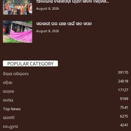
ଆଗେଇଲା ବଳାଜୀପଡ଼ା ଗ୍ରାମ କୀର୍ତନ ମଣ୍ଡଳୀ...
August 8, 2026
ସରକାରୀ ଘର ଯାହା ପାଇଁ ସାତ ସପନ
August 8, 2026
POPULAR CATEGORY
39170
ଜିଲ୍ଲା ପରିକ୍ରମା
24318
ଓଡ଼ିଶା
17127
ଭଦ୍ରକ
9169
ଜାତୀୟ
7541
Top News
6275
ରାଜନୀତି
4241
କେନ୍ଦୁଝର