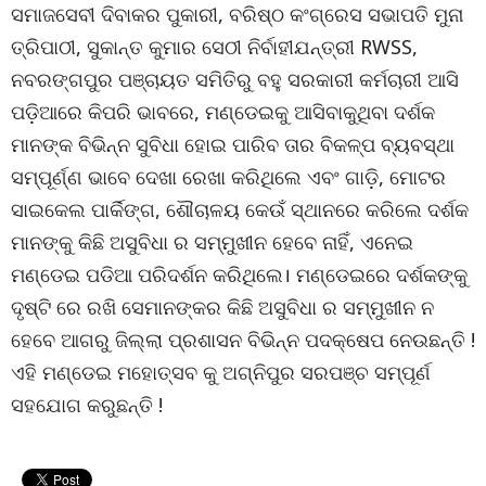
ସମାଜସେବୀ ଦିବାକର ପୁକାରୀ, ବରିଷ୍ଠ କଂଗ୍ରେସ ସଭାପତି ମୁନା
ତ୍ରିପାଠୀ, ସୁକାନ୍ତ କୁମାର ସେଠୀ ନିର୍ବାହୀଯନ୍ତ୍ରୀ RWSS,
ନବରଙ୍ଗପୁର ପଞ୍ଚାୟତ ସମିତିରୁ ବହୁ ସରକାରୀ କର୍ମଚାରୀ ଆସି
ପଡ଼ିଆରେ କିପରି ଭାବରେ, ମଣ୍ଡେଇକୁ ଆସିବାକୁଥିବା ଦର୍ଶକ
ମାନଙ୍କ ବିଭିନ୍ନ ସୁବିଧା ହୋଇ ପାରିବ ତାର ବିକଳ୍ପ ବ୍ୟବସ୍ଥା
ସମ୍ପୂର୍ଣ୍ଣ ଭାବେ ଦେଖା ରେଖା କରିଥିଲେ ଏବଂ ଗାଡ଼ି, ମୋଟର
ସାଇକେଲ ପାର୍କିଙ୍ଗ, ଶୌଚାଳୟ କେଉଁ ସ୍ଥାନରେ କରିଲେ ଦର୍ଶକ
ମାନଙ୍କୁ କିଛି ଅସୁବିଧା ର ସମ୍ମୁଖୀନ ହେବେ ନାହିଁ, ଏନେଇ
ମଣ୍ଡେଇ ପଡିଆ ପରିଦର୍ଶନ କରିଥିଲେ। ମଣ୍ଡେଇରେ ଦର୍ଶକଙ୍କୁ
ଦୃଷ୍ଟି ରେ ରଖି ସେମାନଙ୍କର କିଛି ଅସୁବିଧା ର ସମ୍ମୁଖୀନ ନ
ହେବେ ଆଗରୁ ଜିଲ୍ଲା ପ୍ରଶାସନ ବିଭିନ୍ନ ପଦକ୍ଷେପ ନେଉଛନ୍ତି !
ଏହି ମଣ୍ଡେଇ ମହୋତ୍ସବ କୁ ଅଗ୍ନିପୁର ସରପଞ୍ଚ ସମ୍ପୂର୍ଣ
ସହଯୋଗ କରୁଛନ୍ତି !