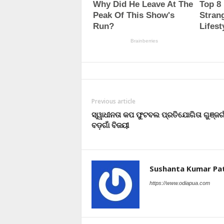
Previous article
ସ୍ୱାଧୀନତା କପ ଫୁଟବଲ ପ୍ରତିଯୋଗିତା ଗୁଞ୍ଜଗା
ବଡ଼ଗାଁ ବିଜୟୀ
Sushanta Kumar Pa
https://www.odiapua.com