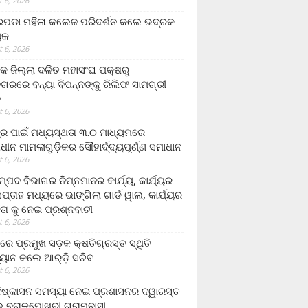
 6, 2026
ଡା ମହିଳା କଲେଜ ପରିଦର୍ଶନ କଲେ ଭଦ୍ରକ
ୟକ
 6, 2026
କ ଜିଲ୍ଲା ଦଳିତ ମହାସଂଘ ପକ୍ଷରୁ
ଗରରେ ବନ୍ୟା ବିପନ୍ନଙ୍କୁ ରିଲିଫ ସାମଗ୍ରୀ
ନ
 6, 2026
ଟ୍ର ପାଇଁ ମଧ୍ୟସ୍ଥତା ୩.୦ ମାଧ୍ୟମରେ
ାଧୀନ ମାମଲାଗୁଡ଼ିକର ସୌହାର୍ଦ୍ଦ୍ୟପୂର୍ଣ୍ଣ ସମାଧାନ
 6, 2026
୍ପଦ ବିଭାଗର ନିମ୍ନମାନର କାର୍ଯ୍ୟ, କାର୍ଯ୍ୟର
୍ତାହ ମଧ୍ୟରେ ଭାଙ୍ଗିଲା ଗାର୍ଡ ୱାଲ, କାର୍ଯ୍ୟର
ତା କୁ ନେଇ ପ୍ରଶ୍ନବାଚୀ
 6, 2026
ାରେ ପ୍ରମୁଖ ସଡ଼କ କ୍ଷତିଗ୍ରସ୍ତ ସ୍ଥିତି
୍ୟାନ କଲେ ଆର୍‌ଡ଼ି ସଚିବ
 6, 2026
ିଷ୍କାସନ ସମସ୍ୟା ନେଇ ପ୍ରଶାସନର ଦ୍ୱାରସ୍ତ
 ବରାଳପୋଖରୀ ଗ୍ରାମବାସୀ