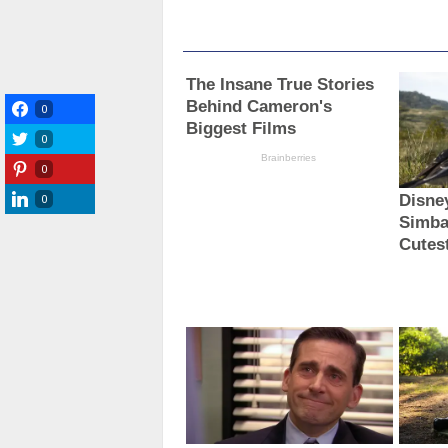
0
0
0
0