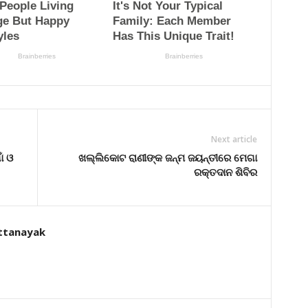
Next article
ଁ ଓ
ଖଲ୍ଲିକୋଟ ରାଣୀଙ୍କ ଜନ୍ମ ଜୟନ୍ତୀରେ ମେଗା
ରକ୍ତଦାନ ଶିବିର
ttanayak