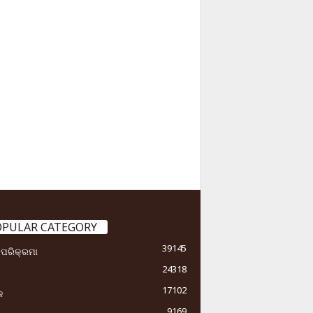
OPULAR CATEGORY
39145
ା ପରିକ୍ରମା
24318
17102
କ
9169