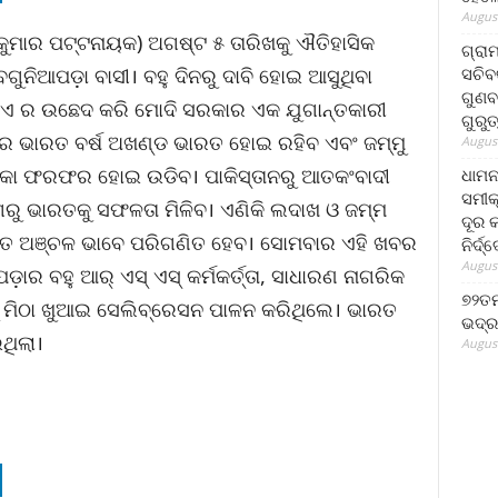
August
କୁମାର ପଟ୍ଟନାୟକ) ଅଗଷ୍ଟ ୫ ତାରିଖକୁ ଐତିହାସିକ
ଗ୍ରା
ସଚିବ
ଗୁନିଆପଡ଼ା ବାସୀ। ବହୁ ଦିନରୁ ଦାବି ହୋଇ ଆସୁଥିବା
ଗୁଣବ
୫ ଏ ର ଉଛେଦ କରି ମୋଦି ସରକାର ଏକ ଯୁଗାନ୍ତକାରୀ
ଗୁରୁ
୍ର ଭାରତ ବର୍ଷ ଅଖଣ୍ଡ ଭାରତ ହୋଇ ରହିବ ଏବଂ ଜମ୍ମୁ
August
ାକା ଫରଫର ହୋଇ ଉଡିବ। ପାକିସ୍ତାନରୁ ଆତକଂବାଦୀ
ଧାମନ
ସମୀକ
ଗରୁ ଭାରତକୁ ସଫଳତା ମିଳିବ। ଏଣିକି ଲଦାଖ ଓ ଜମ୍ମ
ଦୂର କ
ିତ ଅଞ୍ଚଳ ଭାବେ ପରିଗଣିତ ହେବ। ସୋମବାର ଏହି ଖବର
ନିର୍ଦ୍
August
ାର ବହୁ ଆର୍ ଏସ୍ ଏସ୍ କର୍ମକର୍ତ୍ତା, ସାଧାରଣ ନାଗରିକ
୭୨ତମ
 ମିଠା ଖୁଆଇ ସେଲିବ୍ରେସନ ପାଳନ କରିଥିଲେ। ଭାରତ
ଭଦ୍ର
ଥିଲା।
August