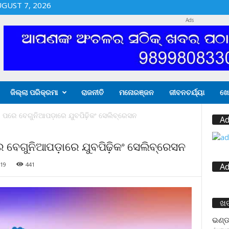
UGUST 7, 2026
Ads
ଜିଲ୍ଲା ପରିକ୍ରମା
ରାଜନୀତି
ମନୋରଞ୍ଜନ
ଜୀବନଚର୍ଯ୍ୟା
ଖେ
ପରେ ବେଗୁନିଆପଡ଼ାରେ ଯୁବପିଢ଼ିକଂ ସେଲିବ୍ରେସନ
Ad
ବେଗୁନିଆପଡ଼ାରେ ଯୁବପିଢ଼ିକଂ ସେଲିବ୍ରେସନ
019
441
Ad
ଖ
ଭଣ୍ଡ