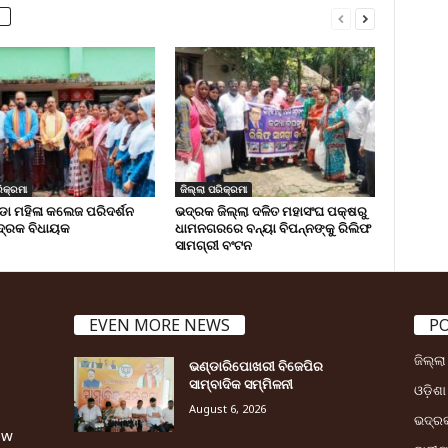
ିକ୍ରମା
ଜିଲ୍ଲା ପରିକ୍ରମା
 ମହିଳା କଲେଜ ପରିଦର୍ଶନ
ଭଦ୍ରକ ଜିଲ୍ଲା ଦଳିତ ମହାସଂଘ ପକ୍ଷରୁ
୍ରକ ବିଧାୟକ
ଧାମନଗରରେ ବନ୍ୟା ବିପନ୍ନଙ୍କୁ ରିଲିଫ
ସାମଗ୍ରୀ ବଂଟନ
EVEN MORE NEWS
P
ଜିଲ୍ଲ
ଭଣ୍ଡାରିପୋଖରୀ ବିଜେପିର
ସାମ୍ବାଦିକ ସମ୍ମିଳନୀ
ଓଡ଼ିଶା
August 6, 2026
ଭଦ୍ର
ew