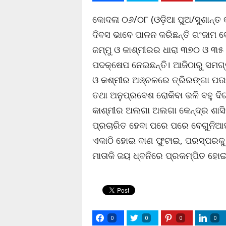
କୋଦଳା ୦୬/୦୮ (ଓଡ଼ିଆ ପୁଅ/ସୁଶାନ୍ତ 
ଦିବସ ଭାବେ ପାଳନ କରିଛନ୍ତି ଗଂଜାମ ବେ
ଜମ୍ମୁ ଓ କାଶ୍ମୀରର ଧାରା ୩୭୦ ଓ ୩
ପଦକ୍ଷେପ ନେଇଛନ୍ତି। ଆଜିଠାରୁ ସମଗ
ଓ କଶ୍ମୀର ଅଞ୍ଚଳରେ ତ୍ରିରଙ୍ଗା ପତ
ତଥା ଅନୁପ୍ରବେଶ ରୋକିବା ଭଳି ବହୁ ଦି
କାଶ୍ମୀର ଅଲଗା ଅଲଗା କେନ୍ଦ୍ର ଶାସ
ପ୍ରଚାରିତ ହେବା ପରେ ପରେ ବେଗୁନିଆପଡ଼
ଏକାଠି ହୋଇ ବାଣ ଫୁଟାଇ, ପରସ୍ପରକୁ
ମାତାକି ଜୟ ଧ୍ବନିରେ ପ୍ରକମ୍ପିତ ହୋଇ
0
0
0
0