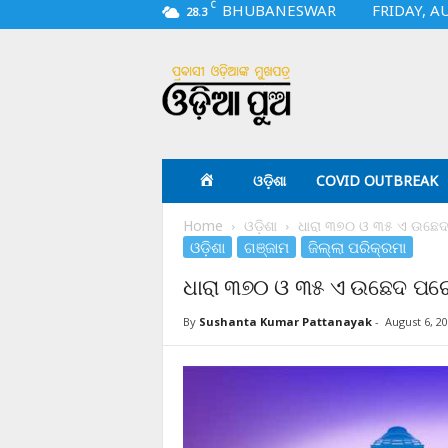
C
BHUBANESWAR
FRIDAY, A
28.3
O
d
i
a
p
u
a
ଓଡ଼ିଶା
COVID OUTBREAK
.
c
Home
ଓଡ଼ିଶା
ଧାରା ୩୭୦ ଓ ୩୫ ଏ ଉଛେଦ 
o
ଓଡ଼ିଶା
ଗଞ୍ଜାମ
ଜିଲ୍ଲା ପରିକ୍ରମା
m
ଧାରା ୩୭୦ ଓ ୩୫ ଏ ଉଛେଦ ପରେ 
By
Sushanta Kumar Pattanayak
-
August 6, 2