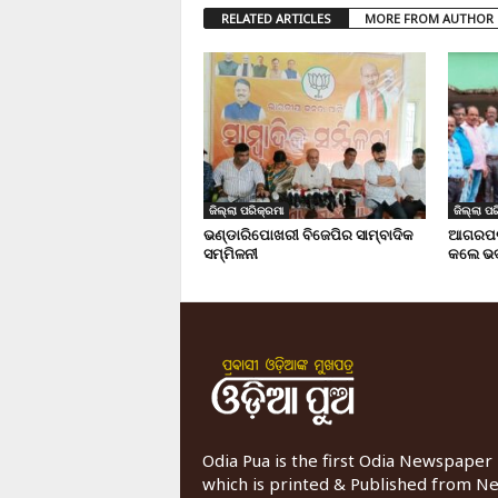
RELATED ARTICLES
MORE FROM AUTHOR
ଜିଲ୍ଲା ପରିକ୍ରମା
ଜିଲ୍ଲା ପର
ଭଣ୍ଡାରିପୋଖରୀ ବିଜେପିର ସାମ୍ବାଦିକ
ଆଗରପଡା
ସମ୍ମିଳନୀ
କଲେ ଭଦ
Odia Pua is the first Odia Newspaper
which is printed & Published from N