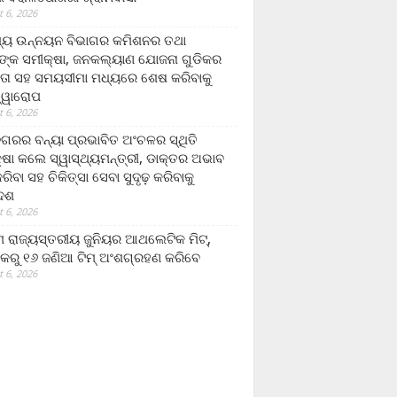
 6, 2026
ମ୍ୟ ଉନ୍ନୟନ ବିଭାଗର କମିଶନର ତଥା
ଙ୍କ ସମୀକ୍ଷା, ଜନକଲ୍ୟାଣ ଯୋଜନା ଗୁଡିକର
ତା ସହ ସମୟସୀମା ମଧ୍ୟରେ ଶେଷ କରିବାକୁ
ତ୍ୱାରୋପ
 6, 2026
ଗରର ବନ୍ୟା ପ୍ରଭାବିତ ଅଂଚଳର ସ୍ଥିତି
୍ଷା କଲେ ସ୍ୱାସ୍ଥ୍ୟମନ୍ତ୍ରୀ, ଡାକ୍ତର ଅଭାବ
ରିବା ସହ ଚିକିତ୍ସା ସେବା ସୁଦୃଢ଼ କରିବାକୁ
ଦେଶ
 6, 2026
 ରାଜ୍ୟସ୍ତରୀୟ ଜୁନିୟର ଆଥଲେଟିକ ମିଟ୍‌,
କରୁ ୧୬ ଜଣିଆ ଟିମ୍ ଅଂଶଗ୍ରହଣ କରିବେ
 6, 2026