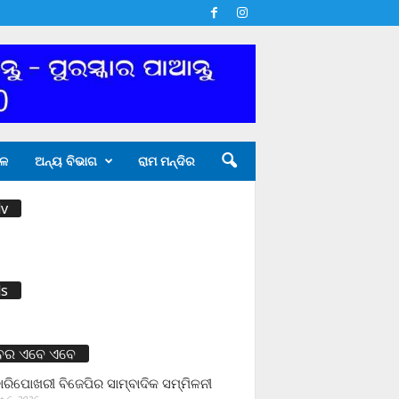
ଳ
ଅନ୍ୟ ବିଭାଗ
ରାମ ମନ୍ଦିର
v
s
ବର ଏବେ ଏବେ
ାରିପୋଖରୀ ବିଜେପିର ସାମ୍ବାଦିକ ସମ୍ମିଳନୀ