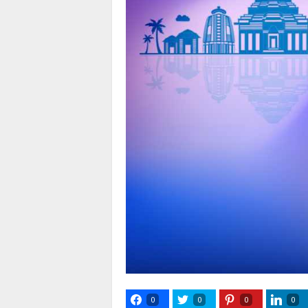
0
0
0
0