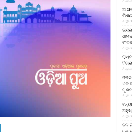
August
ଆଗରପ
ବିଧା
August
ଭଦ୍ର
ଧାମନ
ବଂଟ
August
ରାଷ୍
ବିଚାର
August
ଜଳସମ
ଏକ ସପ
ଗୁଣବ
August
ବନ୍ୟ
ଅନୁଧ
August
ଜଳ ନ
ହେଲେ