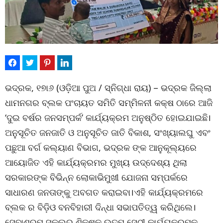
ଭଦ୍ରକ, ୧୭ା୬ (ଓଡ଼ିଆ ପୁଅ / ସ୍ନିଗ୍ଧା ରାୟ) – ଭଦ୍ରକ ଜିଲ୍ଲା
ଧାମନଗର ବ୍ଲକ ପଂଚାୟତ ସମିତି ସମ୍ମିଳନୀ କକ୍ଷ ଠାରେ ଆଜି
‘ଦୁଇ ବର୍ଷର ଜନସମ୍ପର୍କ’ କାର୍ଯ୍ୟକ୍ରମ ଅନୁଷ୍ଠିତ ହୋଇଯାଇଛି।
ଅନୁସୂଚିତ ଜନଜାତି ଓ ଅନୁସୂଚିତ ଜାତି ବିକାଶ, ସଂଖ୍ୟାଲଘୁ ଏବଂ
ପଛୁଆ ବର୍ଗ କଲ୍ୟାଣ ବିଭାଗ, ଭଦ୍ରକ ଙ୍କ ଆନୁକୂଲ୍ୟରେ
ଆୟୋଜିତ ଏହି କାର୍ଯ୍ୟକ୍ରମର ମୁଖ୍ୟ ଉଦ୍ଦେଶ୍ୟ ଥିଲା
ସରକାରଙ୍କ ବିଭିନ୍ନ ଲୋକାଭିମୁଖୀ ଯୋଜନା ସମ୍ପର୍କରେ
ସାଧାରଣ ଜନତାଙ୍କୁ ଅବଗତ କରାଇବା।ଏହି କାର୍ଯ୍ୟକ୍ରମରେ
ବ୍ଲକ ର ବିଡ଼ିଓ ବନବିହାରୀ ଦିନ୍ଧା ସଭାପତିତ୍ୱ କରିଥିଲେ।
ସେବାଶ୍ରମ ସ୍କୁଲର ଶିକ୍ଷକ ଉତମ ସେଠୀ କାର୍ଯ୍ୟକ୍ରମକୁ