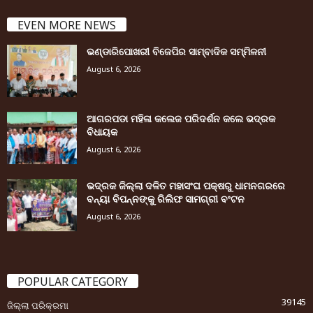
EVEN MORE NEWS
ଭଣ୍ଡାରିପୋଖରୀ ବିଜେପିର ସାମ୍ବାଦିକ ସମ୍ମିଳନୀ
August 6, 2026
ଆଗରପଡା ମହିଳା କଲେଜ ପରିଦର୍ଶନ କଲେ ଭଦ୍ରକ
ବିଧାୟକ
August 6, 2026
ଭଦ୍ରକ ଜିଲ୍ଲା ଦଳିତ ମହାସଂଘ ପକ୍ଷରୁ ଧାମନଗରରେ
ବନ୍ୟା ବିପନ୍ନଙ୍କୁ ରିଲିଫ ସାମଗ୍ରୀ ବଂଟନ
August 6, 2026
POPULAR CATEGORY
39145
ଜିଲ୍ଲା ପରିକ୍ରମା