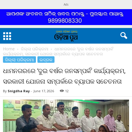
Ads
Home
ଜିଲ୍ଲା ପରିକ୍ରମା
ଧାମନଗରରେ ‘ଦୁଇ ବର୍ଷର ଜନସମ୍ପର୍କ’
କାର୍ଯ୍ୟକ୍ରମ, ସରକାରୀ ଯୋଜନା ସମ୍ପର୍କରେ ବ୍ୟାପକ ସଚେତନତା
ଜିଲ୍ଲା ପରିକ୍ରମା
ଭଦ୍ରକ
ଧାମନଗରରେ ‘ଦୁଇ ବର୍ଷର ଜନସମ୍ପର୍କ’ କାର୍ଯ୍ୟକ୍ରମ,
ସରକାରୀ ଯୋଜନା ସମ୍ପର୍କରେ ବ୍ୟାପକ ସଚେତନତା
By
Snigdha Ray
-
June 17, 2026
12