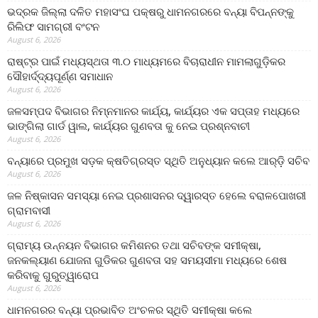
ଭଦ୍ରକ ଜିଲ୍ଲା ଦଳିତ ମହାସଂଘ ପକ୍ଷରୁ ଧାମନଗରରେ ବନ୍ୟା ବିପନ୍ନଙ୍କୁ
ରିଲିଫ ସାମଗ୍ରୀ ବଂଟନ
August 6, 2026
ରାଷ୍ଟ୍ର ପାଇଁ ମଧ୍ୟସ୍ଥତା ୩.୦ ମାଧ୍ୟମରେ ବିଚାରାଧୀନ ମାମଲାଗୁଡ଼ିକର
ସୌହାର୍ଦ୍ଦ୍ୟପୂର୍ଣ୍ଣ ସମାଧାନ
August 6, 2026
ଜଳସମ୍ପଦ ବିଭାଗର ନିମ୍ନମାନର କାର୍ଯ୍ୟ, କାର୍ଯ୍ୟର ଏକ ସପ୍ତାହ ମଧ୍ୟରେ
ଭାଙ୍ଗିଲା ଗାର୍ଡ ୱାଲ, କାର୍ଯ୍ୟର ଗୁଣବତା କୁ ନେଇ ପ୍ରଶ୍ନବାଚୀ
August 6, 2026
ବନ୍ୟାରେ ପ୍ରମୁଖ ସଡ଼କ କ୍ଷତିଗ୍ରସ୍ତ ସ୍ଥିତି ଅନୁଧ୍ୟାନ କଲେ ଆର୍‌ଡ଼ି ସଚିବ
August 6, 2026
ଜଳ ନିଷ୍କାସନ ସମସ୍ୟା ନେଇ ପ୍ରଶାସନର ଦ୍ୱାରସ୍ତ ହେଲେ ବରାଳପୋଖରୀ
ଗ୍ରାମବାସୀ
August 6, 2026
ଗ୍ରାମ୍ୟ ଉନ୍ନୟନ ବିଭାଗର କମିଶନର ତଥା ସଚିବଙ୍କ ସମୀକ୍ଷା,
ଜନକଲ୍ୟାଣ ଯୋଜନା ଗୁଡିକର ଗୁଣବତା ସହ ସମୟସୀମା ମଧ୍ୟରେ ଶେଷ
କରିବାକୁ ଗୁରୁତ୍ୱାରୋପ
August 6, 2026
ଧାମନଗରର ବନ୍ୟା ପ୍ରଭାବିତ ଅଂଚଳର ସ୍ଥିତି ସମୀକ୍ଷା କଲେ