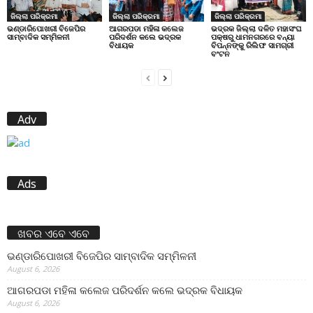
ଜିଲ୍ଲା ପରିକ୍ରମା
ଜିଲ୍ଲା ପରିକ୍ରମା
ଜିଲ୍ଲା ପରିକ୍ରମା
ଭଣ୍ଡାରିପୋଖରୀ ବିଜେପିର
ଆଗରପଡା ମହିଳା କଲେଜ
ଭଦ୍ରକ ଜିଲ୍ଲା ଦଳିତ ମହାସଂଘ
ସାମ୍ବାଦିକ ସମ୍ମିଳନୀ
ପରିଦର୍ଶନ କଲେ ଭଦ୍ରକ
ପକ୍ଷରୁ ଧାମନଗରରେ ବନ୍ୟା
ବିଧାୟକ
ବିପନ୍ନଙ୍କୁ ରିଲିଫ ସାମଗ୍ରୀ
ବଂଟନ
Adv
Ads
ଖବର ଏବେ ଏବେ
ଭଣ୍ଡାରିପୋଖରୀ ବିଜେପିର ସାମ୍ବାଦିକ ସମ୍ମିଳନୀ
August 6, 2026
ଆଗରପଡା ମହିଳା କଲେଜ ପରିଦର୍ଶନ କଲେ ଭଦ୍ରକ ବିଧାୟକ
August 6, 2026