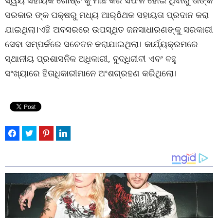
ସରକାର ଙ୍କ ପକ୍ଷରୁ ମଧ୍ୟ ଆର୍ôଥକ ସହାୟତା ପ୍ରଦାନ କରା
ଯାଇଥିଲା।ଏହି ଅବସରରେ ଉପସ୍ଥିତ ଜନସାଧାରଣଙ୍କୁ ସରକାରୀ
ସେବା ସମ୍ପର୍କରେ ସଚେତନ କରାଯାଇଥିଲା। କାର୍ଯ୍ୟକ୍ରମରେ
ସ୍ଥାନୀୟ ପ୍ରଶାସନିକ ଅଧିକାରୀ, ବୁଦ୍ଧିଜୀବୀ ଏବଂ ବହୁ
ସଂଖ୍ୟାରେ ହିତାଧିକାରୀମାନେ ଅଂଶଗ୍ରହଣ କରିଥିଲୋ।