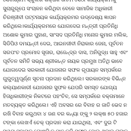
ସୁଚାରୁରୂପେ ସଂଚାଳନ କରିଥିବା ବେଳେ ସାମାଜିକ ଅଧିକାରୀ
ଚିରଞ୍ଜୀବୀ ପଟ୍ଟନାୟକ କାର୍ଯ୍ୟକ୍ରମର ଉଦ୍ଦେଶ୍ୟ ଜ୍ଞାପନ
କରିଥିଲେ।କାର୍ଯ୍ୟକ୍ରମରେ ଯୋଗଦେଇ ମନ୍ତ୍ରୀ ପ୍ରତିନିଧି
ଅଶୋକ କୁମାର ପୁହାଣ, ସାଂସଦ ପ୍ରତିନିଧି ମନୋଜ କୁମାର ମଲିକ,
ସିଡିପିଓ ଦମୟନ୍ତୀ ଦେଇ, ଆଇନଜୀବୀ ନିରାକାର ଜେନା, ପୂର୍ବତନ
ସରପଂଚ ପ୍ରମୋଦ ସୂତାର, ରାଜେନ୍ଦ୍ର ଦାସ, ଅନିରୁଦ୍ଧ ସାହୁ ଏବଂ
ପୂର୍ବତନ ସମିତି ସଭ୍ୟ ଶ୍ରୀକାନ୍ତ ନାୟକ ପ୍ରମୁଖ ଅତିଥି ଭାବେ
ଯୋଗଦେଇ ସରକାରୀ ଯୋଜନାର ସଫଳ ରୂପାୟନ ସମ୍ପର୍କରେ
ଗୁରୁତ୍ୱପୂର୍ଣ୍ଣ ସୂଚନା ପ୍ରଦାନ କରିଥିଲେ। ସରକାରଙ୍କ ବିଭିନ୍ନ
କଲ୍ୟାଣକାରୀ ଯୋଜନାର ସୁଫଳ ଯେପରି ସମସ୍ତ ଯୋଗ୍ୟ
ହିତାଧିକାରୀଙ୍କ ନିକଟରେ ପହଂଚିବ, ସେ ସମ୍ପର୍କରେ ବକ୍ତାମାନେ
ମତବ୍ୟକ୍ତ କରିଥିଲେ। ଏହି ଅବସର ରେ ବିବାହ ର ଜାତି ଭେଦ ନ
ରଖି ବିବାହ କରୁଥବା ୪ ଜଣ ବର କନ୍ୟା ଙ୍କୁ ୨ ଲକ୍ଷ ୫୦ ହଜାର
ଟଙ୍କା ଲେଖଏଁ ଚେକ୍ ପ୍ରଦାନ କରା ଯାଇଥିଲା, ଏବଂ ଦୁଇ ଟି
ସ୍ୱୟ ସହାୟକ ଗୋଷ୍ଟି କୁ ମାଛ କରି ସଫଳ ହୋଇ ଥିବାରୁ ତାଙ୍କ