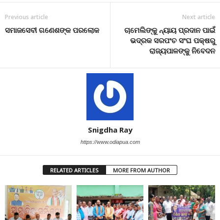
Previous article
Next article
ସମାଜସେବୀ ଗଣେଶଙ୍କ ପରଲୋକ
ଚାମେଲିଙ୍କୁ ନ୍ୟାୟ ପ୍ରଦାନ ପାଇଁ
ଭଦ୍ରକ ସରପଂଚ ସଂଘ ପକ୍ଷରୁ
ରାଜ୍ୟପାଳଙ୍କୁ ନିବେଦନ
Snigdha Ray
https://www.odiapua.com
RELATED ARTICLES
MORE FROM AUTHOR