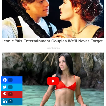
0
0
0
0