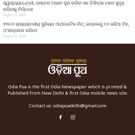
ସ୍ୱାସ୍ଥ୍ୟମନ୍ତ୍ରୀ, ଡାକ୍ତର ଅଭାବ ଦୂର କରିବା ସହ ଚିକିତ୍ସା ସେବା ସୁଦୃଢ଼
କରିବାକୁ ନିର୍ଦ୍ଦେଶ
August 6, 2026
୭୨ତମ ରାଜ୍ୟସ୍ତରୀୟ ଜୁନିୟର ଆଥଲେଟିକ ମିଟ୍‌, ଭଦ୍ରକରୁ ୧୬ ଜଣିଆ ଟିମ୍
ଅଂଶଗ୍ରହଣ କରିବେ
August 6, 2026
Odia Pua is the first Odia Newspaper which is printed &
Published from New Delhi & first Odia mobile news site.
Contact us:
odiapuadelhi@gmail.com