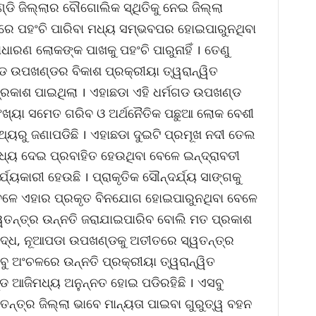
ଡି ଜିଲ୍ଲାର ବୌଗୋଲିକ ସ୍ଥିତିକୁ ନେଇ ଜିଲ୍ଲା
େ ପହଂଚି ପାରିବା ମଧ୍ୟ ସମ୍ଭବପର ହୋଇପାରୁନଥିବା
ାଧାରଣ ଲୋକଙ୍କ ପାଖକୁ ପହଂଚି ପାରୁନାହିଁ । ତେଣୁ
ଗଡ ଉପଖଣ୍ଡର ବିକାଶ ପ୍ରକ୍ରୀୟା ତ୍ୱରାନ୍ୱିତ
କାଶ ପାଇଥିଲା । ଏହାଛଡା ଏହି ଧର୍ମଗଡ ଉପଖଣ୍ଡ
ସଂଖ୍ୟା ସମେତ ଗରିବ ଓ ଅର୍ଥନୈତିକ ପଛୁଆ ଲୋକ ବେଶୀ
ଥ୍ୟରୁ ଜଣାପଡିଛି । ଏହାଛଡା ଦୁଇଟି ପ୍ରମୂଖ ନଦୀ ତେଲ
ଧ୍ୟ ଦେଇ ପ୍ରବାହିତ ହେଉଥିବା ବେଳେ ଇନ୍ଦ୍ରାବତୀ
୍ୟକାରୀ ହେଉଛି । ପ୍ରାକୃତିକ ସୌନ୍ଦର୍ଯ୍ୟ ସାଙ୍ଗକୁ
 ବେଳେ ଏହାର ପ୍ରକୃତ ବିନଯୋଗ ହୋଇପାରୁନଥିବା ବେଳେ
୍ୱତନ୍ତ୍ର ଉନ୍ନତି ଜରାଯାଇପାରିବ ବୋଲି ମତ ପ୍ରକାଶ
ଦ୍ଧ, ନୂଆପଡା ଉପଖଣ୍ଡକୁ ଅତୀତରେ ସ୍ୱତନ୍ତ୍ର
ବୁ ଅଂଚଳରେ ଉନ୍ନତି ପ୍ରକ୍ରୀୟା ତ୍ୱରାନ୍ୱିତ
 ଆଜିମଧ୍ୟ ଅନୁନ୍ନତ ହୋଇ ପଡିରହିଛି । ଏସବୁ
ନ୍ତ୍ର ଜିଲ୍ଲା ଭାବେ ମାନ୍ୟତା ପାଇବା ଗୁରୁତ୍ୱ ବହନ