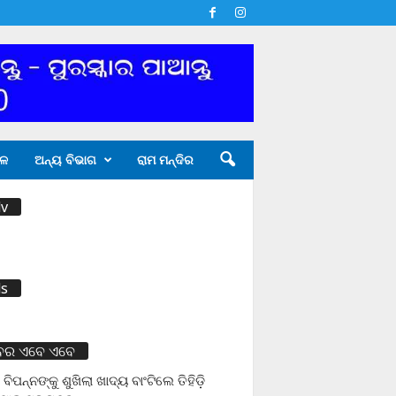
ଳ
ଅନ୍ୟ ବିଭାଗ
ରାମ ମନ୍ଦିର
v
s
ବର ଏବେ ଏବେ
 ବିପନ୍ନଙ୍କୁ ଶୁଖିଲା ଖାଦ୍ୟ ବାଂଟିଲେ ତିହିଡି଼