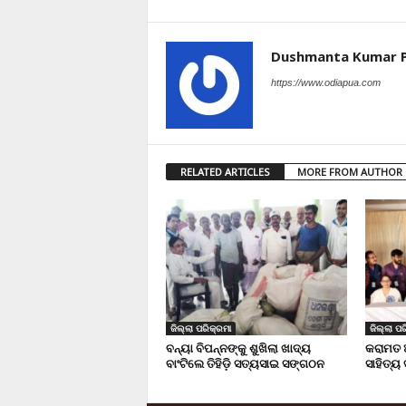
Dushmanta Kumar 
https://www.odiapua.com
RELATED ARTICLES
MORE FROM AUTHOR
ଜିଲ୍ଲା ପରିକ୍ରମା
ଜିଲ୍ଲା ପର
ବନ୍ୟା ବିପନ୍ନଙ୍କୁ ଶୁଖିଲା ଖାଦ୍ୟ
କରାମତ 
ବାଂଟିଲେ ତିହିଡି଼ ସତ୍ୟସାଇ ସଙ୍ଗଠନ
ସାହିତ୍ୟ