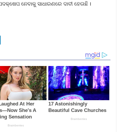
ପଦକ୍ଷେପ ନେବାକୁ ସାଧାରଣରେ ଦାବୀ ହେଉଛି ।