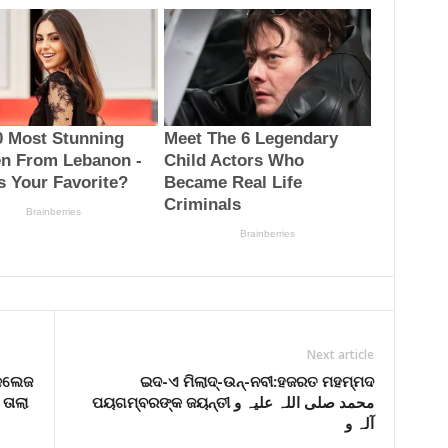
Next article
 କଲେଜ
ଇଦ-ଏ ମିଲାଦ୍-ଉନ୍-ନବୀ:ହଜରତ ମହମ୍ମଦ
ତାଲା
ପୟଗମ୍ବରଙ୍କ ଜୟନ୍ତୀ محمد صلی اللہ علیہ و
آلہ و