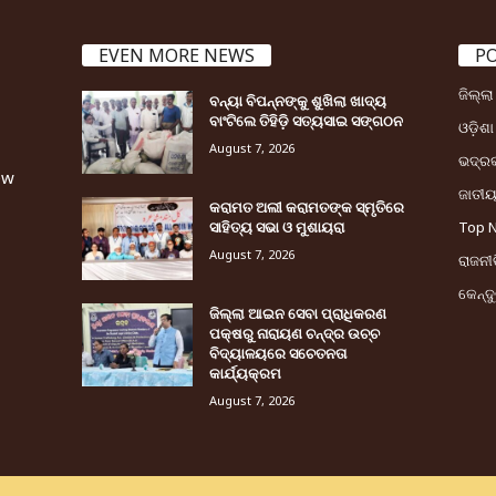
EVEN MORE NEWS
P
ଜିଲ୍ଲ
ବନ୍ୟା ବିପନ୍ନଙ୍କୁ ଶୁଖିଲା ଖାଦ୍ୟ
ବାଂଟିଲେ ତିହିଡି଼ ସତ୍ୟସାଇ ସଙ୍ଗଠନ
ଓଡ଼ିଶା
August 7, 2026
ଭଦ୍ର
ew
ଜାତୀ
କରାମତ ଅଲୀ କରାମତଙ୍କ ସ୍ମୃତିରେ
ସାହିତ୍ୟ ସଭା ଓ ମୁଶାୟରା
Top 
August 7, 2026
ରାଜନୀତ
କେନ୍ଦ
ଜିଲ୍ଲା ଆଇନ ସେବା ପ୍ରାଧିକରଣ
ପକ୍ଷରୁ ନାରାୟଣ ଚନ୍ଦ୍ର ଉଚ୍ଚ
ବିଦ୍ୟାଳୟରେ ସଚେତନତା
କାର୍ଯ୍ୟକ୍ରମ
August 7, 2026