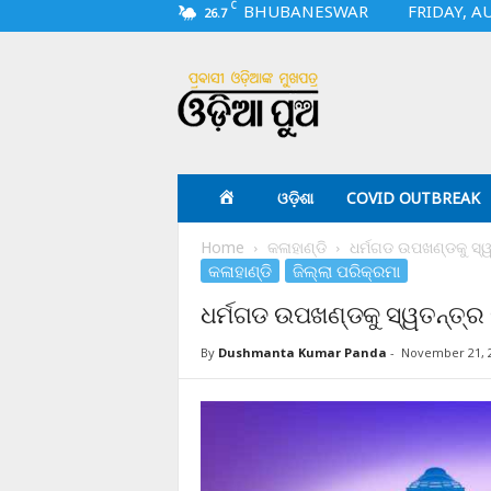
C
BHUBANESWAR
FRIDAY, A
26.7
O
d
i
a
p
u
a
ଓଡ଼ିଶା
COVID OUTBREAK
.
c
Home
କଳାହାଣ୍ଡି
ଧର୍ମଗଡ ଉପଖଣ୍ଡକୁ ସ୍ୱ
o
କଳାହାଣ୍ଡି
ଜିଲ୍ଲା ପରିକ୍ରମା
m
ଧର୍ମଗଡ ଉପଖଣ୍ଡକୁ ସ୍ୱତନ୍ତ୍ର 
By
Dushmanta Kumar Panda
-
November 21, 