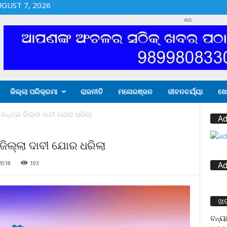
UGUST 7, 2026
Ads
ଜିଲ୍ଲା ପରିକ୍ରମା
ରାଜନୀତି
ମନୋରଞ୍ଜନ
ଜୀବନଚର୍ଯ୍ୟା
ଖେ
ତନ୍ତ୍ର ଜିଲ୍ଲା ଦାବୀ ଯୋର ଧରିଲା
Ad
ଜିଲ୍ଲା ଦାବୀ ଯୋର ଧରିଲା
2018
103
Ad
ଖ
ବନ୍ୟା