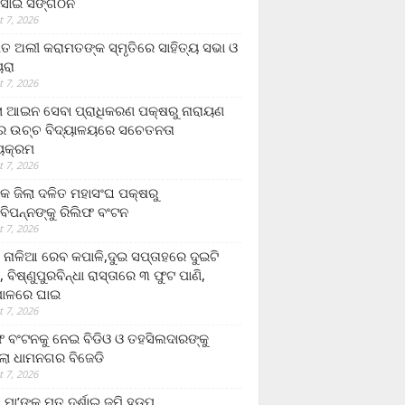
ସାଇ ସଙ୍ଗଠନ
 7, 2026
ତ ଅଲୀ କରାମତଙ୍କ ସ୍ମୃତିରେ ସାହିତ୍ୟ ସଭା ଓ
ୟରା
 7, 2026
ଲା ଆଇନ ସେବା ପ୍ରାଧିକରଣ ପକ୍ଷରୁ ନାରାୟଣ
୍ର ଉଚ୍ଚ ବିଦ୍ୟାଳୟରେ ସଚେତନତା
୍ୟକ୍ରମ
 7, 2026
କ ଜିଲା ଦଳିତ ମହାସଂଘ ପକ୍ଷରୁ
ାବିପନ୍ନଙ୍କୁ ରିଲିଫ ବଂଟନ
 7, 2026
ା ନାଳିଆ ରେବ କପାଳି,ଦୁଇ ସପ୍ତାହରେ ଦୁଇଟି
, ବିଷ୍ଣୁପୁରବିନ୍ଧା ରାସ୍ତାରେ ୩ ଫୁଟ ପାଣି,
ାଳରେ ଘାଇ
 7, 2026
ଫ ବଂଟନକୁ ନେଇ ବିଡିଓ ଓ ତହସିଲଦାରଙ୍କୁ
ଲା ଧାମନଗର ବିଜେଡି
 7, 2026
 ମା’ଙ୍କୁ ମୃତ ଦର୍ଶାଇ ଜମି ହଡ଼ପ