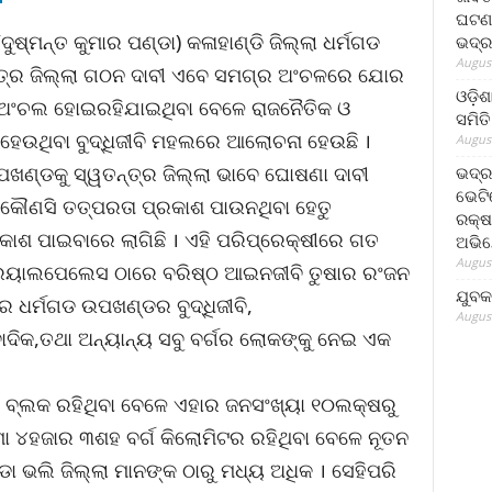
ଘଟଣା
ଷ୍ମନ୍ତ କୁମାର ପଣ୍ଡା) କଳାହାଣ୍ଡି ଜିଲ୍ଲା ଧର୍ମଗଡ
ଭଦ୍ର
August
୍ର ଜିଲ୍ଲା ଗଠନ ଦାବୀ ଏବେ ସମଗ୍ର ଅଂଚଳରେ ଯୋର
ଓଡ଼ିଶ
 ଅଂଚଲ ହୋଇରହିଯାଇଥିବା ବେଳେ ରାଜନୈତିକ ଓ
ସମିତି
 ହେଉଥିବା ବୁଦ୍ଧିଜୀବି ମହଲରେ ଆଲୋଚନା ହେଉଛି ।
August
ଉପଖଣ୍ଡକୁ ସ୍ୱତନ୍ତ୍ର ଜିଲ୍ଲା ଭାବେ ଘୋଷଣା ଦାବୀ
ଭଦ୍ର
ଭେଟି
କୌଣସି ତତ୍ପରତା ପ୍ରକାଶ ପାଉନଥିବା ହେତୁ
ରକ୍ଷ
ଶ ପାଇବାରେ ଲାଗିଛି । ଏହି ପରିପ୍ରେକ୍ଷୀରେ ଗତ
ଅଭି
August
 ରୟାଲପେଲେସ ଠାରେ ବରିଷ୍ଠ ଆଇନଜୀବି ତୁଷାର ରଂଜନ
ଯୁବକ
 ଧର୍ମଗଡ ଉପଖଣ୍ଡର ବୁଦ୍ଧିଜୀବି,
August
ାଦିକ,ତଥା ଅନ୍ୟାନ୍ୟ ସବୁ ବର୍ଗର ଲୋକଙ୍କୁ ନେଇ ଏକ
ବ୍ଲକ ରହିଥିବା ବେଳେ ଏହାର ଜନସଂଖ୍ୟା ୧୦ଲକ୍ଷରୁ
 ୪ହଜାର ୩ଶହ ବର୍ଗ କିଲୋମିଟର ରହିଥିବା ବେଳେ ନୂତନ
 ଭଲି ଜିଲ୍ଲା ମାନଙ୍କ ଠାରୁ ମଧ୍ୟ ଅଧିକ । ସେହିପରି