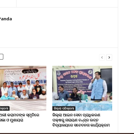
Panda
ିକ୍ରମା
ଜିଲ୍ଲା ପରିକ୍ରମା
ଅଲୀ କରାମତଙ୍କ ସ୍ମୃତିରେ
ଜିଲ୍ଲା ଆଇନ ସେବା ପ୍ରାଧିକରଣ
 ସଭା ଓ ମୁଶାୟରା
ପକ୍ଷରୁ ନାରାୟଣ ଚନ୍ଦ୍ର ଉଚ୍ଚ
ବିଦ୍ୟାଳୟରେ ସଚେତନତା କାର୍ଯ୍ୟକ୍ରମ