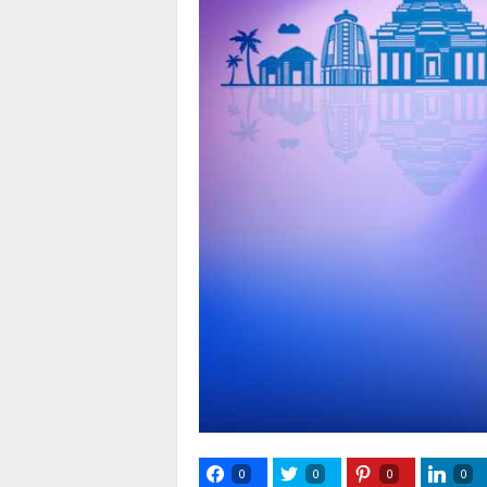
0
0
0
0