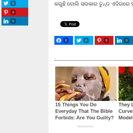
କରୁଛି ବୋଲି ସରକାର ତୁନ୍ତ ଏଦିଗରେ 
0
0
0
0
0
0
0