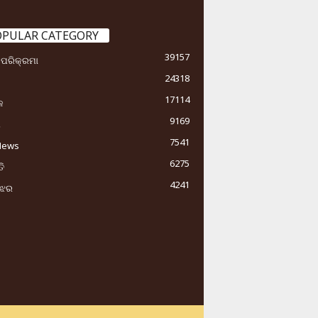
OPULAR CATEGORY
39157
ା ପରିକ୍ରମା
24318
17114
କ
9169
ୟ
7541
News
6275
ି
4241
ୁଝର