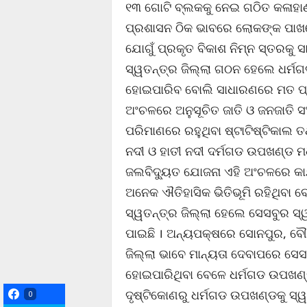
୧୩ ଗୋଟି ବ୍ଲକକୁ ନେଇ ଗଠିତ କଳାହାଣ୍
ପ୍ରଶାସନ ଠିକ ଭାବରେ ଲୋକଙ୍କ ପାଖର
ଯୋଗୁଁ ପ୍ରକୃତ ବିକାଶ ନିମ୍ନ ସ୍ତରକୁ ସ
ସ୍ୱତନ୍ତ୍ର ଜିଲ୍ଲା ଗଠନ ହେଲେ ଧର୍ମ
ହୋଇପାରିବ ବୋଲି ସାଧାରଣରେ ମତ ପ୍ର
ଅଂଚଳରେ ଅନୁସୂଚିତ ଜାତି ଓ ଜନଜାତି 
ପରିମାଣରେ ରହୁଥିବା ଷ୍ଟାଟିଷ୍ଟିକାଲ ତ
ନଦୀ ଓ ହାତୀ ନଦୀ ଦର୍ମଗଡ ଉପଖଣ୍ଡ ମ
ଜଲବିଦୁ୍ୟତ ଯୋଜନା ଏହି ଅଂଚଳରେ କାର୍ଯ
ଅନେକ ଐତିହାସିକ ଭିତିଭୂମି ରହିଥିବା
ସ୍ୱତନ୍ତ୍ର ଜିଲ୍ଲା ହେଲେ ସେସବୁର ସ
ପାଇଛି । ଅନ୍ୟପକ୍ଷରେ ସୋନପୁର, ବୌ
ଜିଲ୍ଲା ଭାବେ ମାନ୍ୟତା ଦେବାପରେ ସେସ
ହୋଇପାରିଥିବା ବେଳେ ଧର୍ମଗଡ ଉପଖଣ୍ଡ
ଦୃଷ୍ଟିକୋଣରୁ ଧର୍ମଗଡ ଉପଖଣ୍ଡକୁ ସ୍ୱତ
0