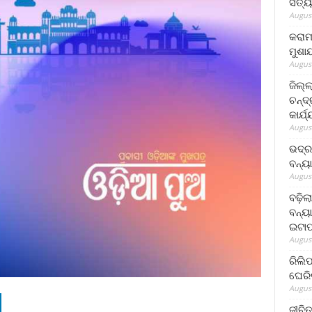
ସତ୍ୟ
August
କରାମ
ମୁଶା
August
ଜିଲ୍
ଚନ୍ଦ
କାର୍ଯ
August
ଭଦ୍ର
ବନ୍ୟ
August
ବଢ଼ିଲ
ବନ୍ୟା
ଇଟାପ
August
ରିଲି
ଘେରି
August
ଜୀବିତ