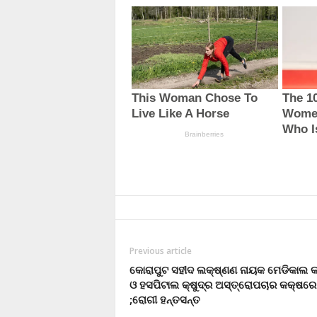
Previous article
କୋରାପୁଟ ସହୀଦ ଲକ୍ଷ୍ଣଣ ନାୟକ ମେଡିକାଲ
ଓ ହସପିଟାଲ କ୍ଷୁଦ୍ର ଅସ୍ତ୍ରୋପଚାର କକ୍ଷରେ 
;ରୋଗୀ ହନ୍ତସନ୍ତ