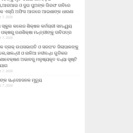
,ଆରଆଇ ଓ ଦୁଇ ପୁଅଙ୍କ ଗିରଫ ଦାବିରେ
କ ଏସ୍‌ପି ଅଫିସ ଆଗରେ ଆଇଶାଙ୍କ ଧାରଣା
 7, 2026
ା ସ୍କୁଲ କଲେଜ ଶିକ୍ଷକ କର୍ମଚାରୀ ସମନ୍ୱୟ
 ପକ୍ଷରୁ ଗଣଶିକ୍ଷା ମନ୍ତ୍ରୀଙ୍କୁ ଦାବିପତ୍ର
 7, 2026
କ ବ୍ଲକ୍ ଉପସଭାପତି ଓ ସରପଂଚ ଜିଲାପାଳଙ୍କୁ
ଲେ,ସାଳନ୍ଦୀ ଓ ନାଳିଆ ନଦୀବନ୍ଧ ଗୁଡିକର
ଣାବେକ୍ଷଣ ଅଭାବରୁ ମନୁଷ୍ୟକୃତ ବନ୍ୟା ସୃଷ୍ଟି
ଯୋଗ
 7, 2026
ଙ୍କ ସନ୍ଦେହଜନକ ମୃତ୍ୟୁ
 7, 2026