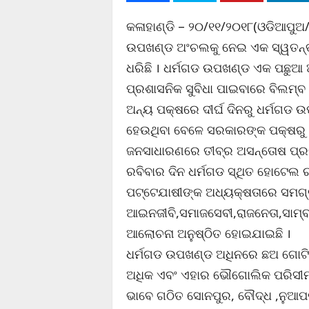
କଳାହାଣ୍ଡି – ୨୦/୧୧/୨୦୧୮(ଓଡିଆପୁଅ/ଦୁ
ଉପଖଣ୍ଡ ଅଂଚଲକୁ ନେଇ ଏକ ସ୍ୱତନ୍ତ
ଧରିଛି । ଧର୍ମଗଡ ଉପଖଣ୍ଡ ଏକ ପଛୁଆ
ପ୍ରଶାସନିକ ସୁବିଧା ପାଇବାରେ ବିଲମ୍ବ
ଅନ୍ୟ ପକ୍ଷରେ ଦୀର୍ଘ ଦିନରୁ ଧର୍ମଗଡ 
ହେଉଥିବା ବେଳେ ସରକାରଙ୍କ ପକ୍ଷରୁ 
ଜନସାଧାରଣରେ ତୀବ୍ର ଅସନ୍ତୋଷ ପ୍ରକା
ରବିବାର ଦିନ ଧର୍ମଗଡ ସ୍ଥିତ ହୋଟେଲ
ପଟ୍ଟେଯାଷୀଙ୍କ ଅଧ୍ୟକ୍ଷତାରେ ସମଗ୍ର
ଆଇନଜୀବି,ସମାଜସେବୀ,ରାଜନେତା,ସାମ୍ବ
ଆଲୋଚନା ଅନୁଷ୍ଠିତ ହୋଇଯାଇଛି ।
ଧର୍ମଗଡ ଉପଖଣ୍ଡ ଅଧିନରେ ଛଅ ଗୋଟି 
ଅଧିକ ଏବଂ ଏହାର ଭୌଗୋଲିକ ପରିସୀମା
ଭାବେ ଗଠିତ ସୋନପୁର, ବୌଦ୍ଧ ,ନୁଆପଡା