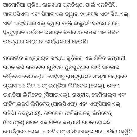
ଆମୋନିଆ ୟୁରିଆ କାରଖାନା ପ୍ରତିଷ୍ଠା ପାଇଁ ଏନଟିପିସି,
ଆଇଓସିଏଲ ଏବଂ ସିଆଇଏଲ ଦ୍ୱାରା ୨୯.୬୭% ଏବଂ ସିଆଏଲ୍
ଏବଂ ଏଫ୍ସିଆଇଏଲ୍ ଦ୍ୱାରା ୧୧% ଇକ୍ୟୁଟି ସହଯୋଗରେ
ହିନ୍ଦୁସ୍ତାନ ଉର୍ବରକ ରସାୟନ ଲିମିଟେଡ ନାମକ ଏକ ମିଳିତ
ଉଦ୍ୟୋଗ କମ୍ପାନୀ କାର୍ଯ୍ୟକାରୀ ହେଉଛି।
ମନୋନୀତ ରଷ୍ଟ୍ରାୟତ ସଂସ୍ଥା ଗୁଡ଼ିକର ଏକ ମିଳିତ କମ୍ପାନୀ
ଗଠନ କରି ତାଳଚେର ୟୁନିଟର ପୁନରୁଦ୍ଧାର ପାଇଁ ସରକାର
ନିର୍ଦ୍ଦେଶ ଦେଇଛନ୍ତି। ସେହିସବୁ ରାଷ୍ଟ୍ରାୟତ ସଂସ୍ଥା ମଧ୍ୟରେ
ଗ୍ୟାସ ଅଥରିଟୀ ଅଫ୍ ଇଣ୍ଡିଆ ଲିମିଟେଡ (ଗେଲ୍), କୋଲ
ଇଣ୍ଡିଆ ଲିମିଟେଡ୍ (ସିଆଇଏଲ୍), ରାଷ୍ଟୀୟ କେମିକାଲ୍ସ ଏବଂ
ଫର୍ଟିଲାଇଜର୍ସ ଲିମିଟେଡ୍ (ଆରସିଏଫ୍) ଏବଂ ଏଫ୍ସିଆଇଏଲ୍
ରହିଛି। ତଦନୁଯାୟୀ, ତାଳଚେର ଫର୍ଟିଲାଇଜର୍ ଲିମିଟେଡ୍
(ଟିଏଫ୍ଲ) ନାମକ ଏକ ମିଳିତ କମ୍ପାନୀ ଗଠନ ହୋଇଛି
ଯେଉଁଥିରେ ଗେଲ, ଆରସିଏଫ୍ ଓ ସିଆଏଲ୍ର ୩୧.୮୫% ଇକ୍ୱିଟି