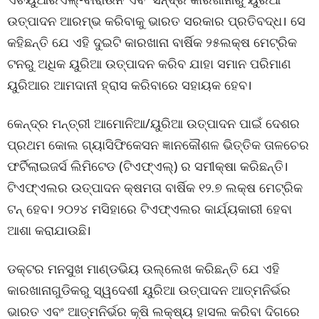
ଉତ୍ପାଦନ ଆରମ୍ଭ କରିବାକୁ ଭାରତ ସରକାର ପ୍ରତିବଦ୍ଧ। ସେ
କହିଛନ୍ତି ଯେ ଏହି ଦୁଇଟି କାରଖାନା ବାର୍ଷିକ ୨୫ଲକ୍ଷ ମେଟ୍ରିକ
ଟନରୁ ଅଧିକ ୟୁରିଆ ଉତ୍ପାଦନ କରିବ ଯାହା ସମାନ ପରିମାଣ
ୟୁରିଆର ଆମଦାନୀ ହ୍ରାସ କରିବାରେ ସହାୟକ ହେବ।
କେନ୍ଦ୍ର ମନ୍ତ୍ରୀ ଆମୋନିଆ/ୟୁରିଆ ଉତ୍ପାଦନ ପାଇଁ ଦେଶର
ପ୍ରଥମ କୋଲ ଗ୍ୟାସିଫିକେସନ ଜ୍ଞାନକୌଶଳ ଭିତ୍ତିକ ତାଳଚେର
ଫର୍ଟିଲାଇଜର୍ସ ଲିମିଟେଡ (ଟିଏଫ୍ଏଲ୍) ର ସମୀକ୍ଷା କରିଛନ୍ତି।
ଟିଏଫ୍ଏଲର ଉତ୍ପାଦନ କ୍ଷମତା ବାର୍ଷିକ ୧୨.୭ ଲକ୍ଷ ମେଟ୍ରିକ
ଟନ୍ ହେବ। ୨୦୨୪ ମସିହାରେ ଟିଏଫ୍ଏଲର କାର୍ଯ୍ୟକାରୀ ହେବା
ଆଶା କରାଯାଉଛି।
ଡକ୍ଟର ମନସୁଖ ମାଣ୍ଡଭିୟ ଉଲ୍ଲେଖ କରିଛନ୍ତି ଯେ ଏହି
କାରଖାନାଗୁଡିକରୁ ସ୍ୱଦେଶୀ ୟୁରିଆ ଉତ୍ପାଦନ ଆତ୍ମନିର୍ଭର
ଭାରତ ଏବଂ ଆତ୍ମନିର୍ଭର କୃଷି ଲକ୍ଷ୍ୟ ହାସଲ କରିବା ଦିଗରେ