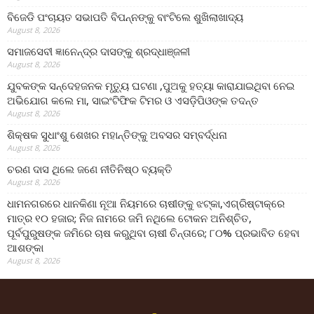
ବିଜେଡି ପଂଚାୟତ ସଭାପତି ବିପନ୍ନଙ୍କୁ ବାଂଟିଲେ ଶୁଖିଲାଖାଦ୍ୟ
August 8, 2026
ସମାଜସେବୀ ଜ୍ଞାନେନ୍ଦ୍ର ଦାସଙ୍କୁ ଶ୍ରଦ୍ଧାଞ୍ଜଳୀ
August 8, 2026
ଯୁବକଙ୍କ ସନ୍ଦେହଜନକ ମୃତ୍ୟୁ ଘଟଣା ,ପୁଅକୁ ହତ୍ୟା କାରାଯାଇଥିବା ନେଇ
ଅଭିଯୋଗ କଲେ ମା, ସାଇଂଟିଫିକ ଟିମର ଓ ଏସଡ଼ିପିଓଙ୍କ ତଦନ୍ତ
August 8, 2026
ଶିକ୍ଷକ ସୁଧାଂଶୁ ଶେଖର ମହାନ୍ତିଙ୍କୁ ଅବସର ସମ୍ବର୍ଦ୍ଧନା
August 8, 2026
ଚରଣ ଦାସ ଥିଲେ ଜଣେ ନୀତିନିଷ୍ଠ ବ୍ୟକ୍ତି
August 8, 2026
ଧାମନଗରରେ ଧାନକିଣା ନୂଆ ନିୟମରେ ଚାଷୀଙ୍କୁ ଝଟ୍‌କା,ଏଗ୍ରିଷ୍ଟାକ୍‌ରେ
ମାତ୍ର ୧୦ ହଜାର; ନିଜ ନାମରେ ଜମି ନଥିଲେ ଟୋକନ ଅନିଶ୍ଚିତ,
ପୂର୍ବପୁରୁଷଙ୍କ ଜମିରେ ଚାଷ କରୁଥିବା ଚାଷୀ ଚିନ୍ତାରେ; ୮୦% ପ୍ରଭାବିତ ହେବା
ଆଶଙ୍କା
August 8, 2026