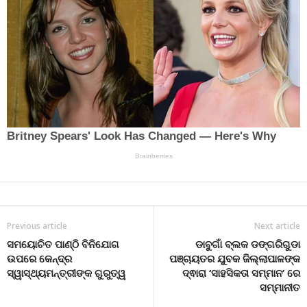
Previous article
Next article
ସମୟୋଚିତ ପାଣ୍ଠି ବିନିଯୋଗ
ଡାବୁଗାଁ ବ୍ଲକ ଡଙ୍ଗରିଗୁଡା
ଉପରେ କେନ୍ଦ୍ର
ପଞ୍ଚାୟତର ଯୁବକ ଜିଲ୍ଲାପାଳଙ୍କ
ସ୍ୱାସ୍ଥ୍ୟମନ୍ତ୍ରୀଙ୍କ ଗୁରୁତ୍ୱ
ଦ୍ଵାରା ‘ସାହସିକତା ସମ୍ମାନ’ ରେ
ସମ୍ମାନୀତ