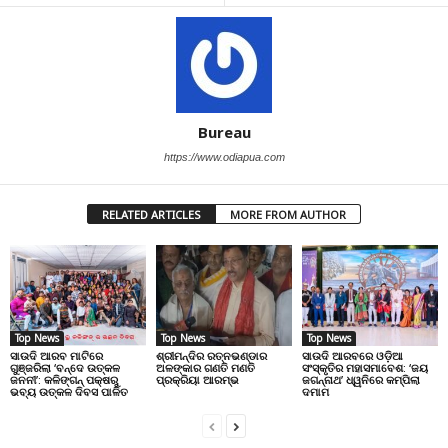
Bureau
https://www.odiapua.com
RELATED ARTICLES
MORE FROM AUTHOR
Top News
Top News
Top News
ସାଉଦି ଆରବ ମାଟିରେ
ଶ୍ରୀମନ୍ଦିର ରତ୍ନଭଣ୍ଡାର
ସାଉଦି ଆରବରେ ଓଡ଼ିଆ
ଗୁଞ୍ଜରିଲା ‘ବନ୍ଦେ ଉତ୍କଳ
ଅଳଙ୍କାର ଗଣତି ମଣତି
ସଂସ୍କୃତିର ମହାସମାବେଶ: ‘ଜୟ
ଜନନୀ’: କଳିଙ୍ଗନ୍ ପକ୍ଷରୁ
ପ୍ରକ୍ରିୟା ଆରମ୍ଭ
ଜଗନ୍ନାଥ’ ଧ୍ୱନିରେ କମ୍ପିଲା
ଭବ୍ୟ ଉତ୍କଳ ଦିବସ ପାଳିତ
ଦମାମ