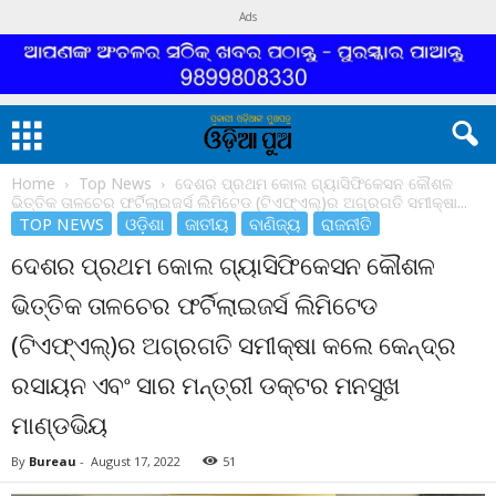
Ads
Home
Top News
ଦେଶର ପ୍ରଥମ କୋଲ ଗ୍ୟାସିଫିକେସନ କୌଶଳ
ଭିତ୍ତିକ ତାଳଚେର ଫର୍ଟିଲାଇଜର୍ସ ଲିମିଟେଡ (ଟିଏଫ୍ଏଲ୍)ର ଅଗ୍ରଗତି ସମୀକ୍ଷା...
TOP NEWS
ଓଡ଼ିଶା
ଜାତୀୟ
ବାଣିଜ୍ୟ
ରାଜନୀତି
ଦେଶର ପ୍ରଥମ କୋଲ ଗ୍ୟାସିଫିକେସନ କୌଶଳ
ଭିତ୍ତିକ ତାଳଚେର ଫର୍ଟିଲାଇଜର୍ସ ଲିମିଟେଡ
(ଟିଏଫ୍ଏଲ୍)ର ଅଗ୍ରଗତି ସମୀକ୍ଷା କଲେ କେନ୍ଦ୍ର
ରସାୟନ ଏବଂ ସାର ମନ୍ତ୍ରୀ ଡକ୍ଟର ମନସୁଖ
ମାଣ୍ଡଭିୟ
By
Bureau
-
August 17, 2022
51