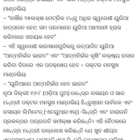
ମାଣ୍ଡଭିୟ
– “ବାର୍ଷିକ ୨୫ଲକ୍ଷ ମେଟ୍ରିକ ଟନ୍ରୁ ଅଧିକ ସ୍ୱଦେଶୀ ୟୁରିଆ
ଉତ୍ପାଦନ ହେବ; ସମ ପରମାଣର ୟୁରିଆ ଆମଦାନୀ ହ୍ରାସ
କରିବାରେ ସହାୟକ ହେବ”
– ଏହି ସ୍ୱଦେଶୀ କାରଖାନାଗୁଡିକରୁ ଉତ୍ପାଦିତ ୟୁରିଆ
“ଆତ୍ମନିର୍ଭର ଭାରତ” ଏବଂ “ଆତ୍ମନିର୍ଭର କୃଷି” ଲକ୍ଷ୍ୟ ହାସଲ
କରିବା ଦିଗରେ ଏକ ପଦକ୍ଷେପ ହେବ – ଡକ୍ଟର ମନସୁଖ
ମାଣ୍ଡଭିୟ
– “ୟୁରିଆରେ ଆତ୍ମନିର୍ଭର ହେବ ଭାରତ”
ନୂଆ ଦିଲ୍ଲୀ ୧୬-୮ (ଓଡ଼ିଆ ପୁଅ) କେନ୍ଦ୍ର ରସାୟନ ଓ ସାର
ମନ୍ତ୍ରୀ ଡକ୍ଟର ମନସୁଖ ମାଣ୍ଡଭିୟ ହିନ୍ଦୁସ୍ତାନ ଉର୍ବରକ ଏବଂ
ରସାୟନ ଲିମିଟେଡ୍ (ଏଚୟୁଆରଏଲ୍) -ସିନ୍ଦ୍ରି ଏବଂ ବାରାଉନି
ପ୍ରକଳ୍ପର ଅଗ୍ରଗତି ସମୀକ୍ଷା କରିଛନ୍ତି। ଏହି ବୈଠକରେ
କେନ୍ଦ୍ର ମନ୍ତ୍ରୀ ଉଲ୍ଲେଖ କରିଛନ୍ତି ଯେ ଖୁବ ଶୀଘ୍ର
ଏଚୟୁଆରଏଲ୍-ବାରାଉନି ଏବଂ ସିନ୍ଦ୍ରି କାରଖାନାରୁ ୟୁରିଆ