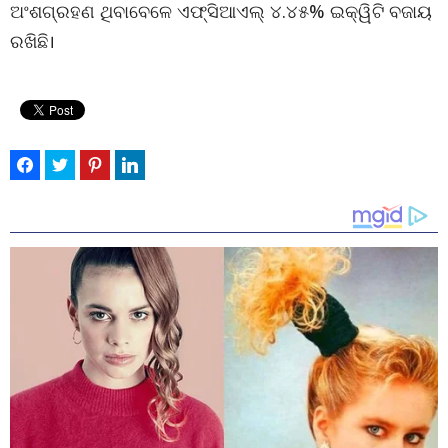
ଅଂଶଗ୍ରହଣ ଥିବାବେଳେ ଏଫ୍ସିଆଏଲ୍ ୪.୪୫% ଇକ୍ୱିଟି ବଜାୟ
ରଖିଛି।