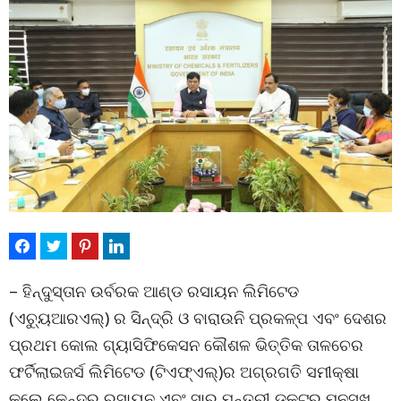
– ହିନ୍ଦୁସ୍ତାନ ଉର୍ବରକ ଆଣ୍ଡ ରସାୟନ ଲିମିଟେଡ
(ଏଚ୍ୟୁଆରଏଲ୍) ର ସିନ୍ଦ୍ରି ଓ ବାରାଉନି ପ୍ରକଳ୍ପ ଏବଂ ଦେଶର
ପ୍ରଥମ କୋଲ ଗ୍ୟାସିଫିକେସନ କୌଶଳ ଭିତ୍ତିକ ତାଳଚେର
ଫର୍ଟିଲାଇଜର୍ସ ଲିମିଟେଡ (ଟିଏଫ୍ଏଲ୍)ର ଅଗ୍ରଗତି ସମୀକ୍ଷା
କଲେ କେନ୍ଦ୍ର ରସାୟନ ଏବଂ ସାର ମନ୍ତ୍ରୀ ଡକ୍ଟର ମନସୁଖ