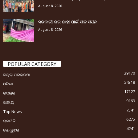
August 8, 2026
ସରକାରୀ ଘର ଯାହା ପାଇଁ ସାତ ସପନ
August 8, 2026
POPULAR CATEGORY
39170
ଜିଲ୍ଲା ପରିକ୍ରମା
24318
ଓଡ଼ିଶା
17127
ଭଦ୍ରକ
9169
ଜାତୀୟ
7541
Top News
6275
ରାଜନୀତି
4241
କେନ୍ଦୁଝର