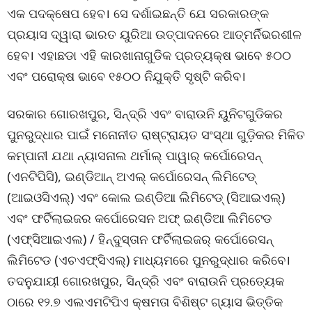
ଏକ ପଦକ୍ଷେପ ହେବ। ସେ ଦର୍ଶାଇଛନ୍ତି ଯେ ସରକାରଙ୍କ
ପ୍ରୟାସ ଦ୍ୱାରା ଭାରତ ୟୁରିଆ ଉତ୍ପାଦନରେ ଆତ୍ମର୍ନିଭରଶୀଳ
ହେବ। ଏହାଛଡା ଏହି କାରଖାନାଗୁଡିକ ପ୍ରତ୍ୟକ୍ଷ ଭାବେ ୫୦୦
ଏବଂ ପରୋକ୍ଷ ଭାବେ ୧୫୦୦ ନିଯୁକ୍ତି ସୃଷ୍ଟି କରିବ।
ସରକାର ଗୋରଖପୁର, ସିନ୍ଦ୍ରି ଏବଂ ବାରାଉନି ୟୁନିଟଗୁଡିକର
ପୁନରୁଦ୍ଧାର ପାଇଁ ମନୋନୀତ ରାଷ୍ଟ୍ରାୟତ ସଂସ୍ଥା ଗୁଡ଼ିକର ମିଳିତ
କମ୍ପାନୀ ଯଥା ନ୍ୟାସନାଲ ଥର୍ମାଲ୍ ପାୱାର୍ କର୍ପୋରେସନ୍
(ଏନଟିପିସି), ଇଣ୍ଡିଆନ୍ ଅଏଲ୍ କର୍ପୋରେସନ୍ ଲିମିଟେଡ୍
(ଆଇଓସିଏଲ୍) ଏବଂ କୋଲ ଇଣ୍ଡିଆ ଲିମିଟେଡ୍ (ସିଆଇଏଲ୍)
ଏବଂ ଫର୍ଟିଲାଇଜର କର୍ପୋରେସନ ଅଫ୍ ଇଣ୍ଡିଆ ଲିମିଟେଡ
(ଏଫ୍ସିଆଇଏଲ) / ହିନ୍ଦୁସ୍ତାନ ଫର୍ଟିଲାଇଜର୍ କର୍ପୋରେସନ୍
ଲିମିଟେଡ (ଏଚଏଫ୍ସିଏଲ୍) ମାଧ୍ୟମରେ ପୁନରୁଦ୍ଧାର କରିବେ।
ତଦନୁଯାୟୀ ଗୋରଖପୁର, ସିନ୍ଦ୍ରି ଏବଂ ବାରାଉନି ପ୍ରତ୍ୟେକ
ଠାରେ ୧୨.୭ ଏଲଏମଟିପିଏ କ୍ଷମତା ବିଶିଷ୍ଟ ଗ୍ୟାସ ଭିତ୍ତିକ