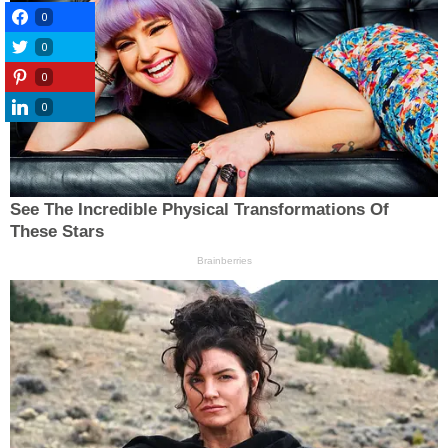
0
0
0
0