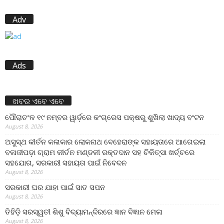
Adv
Ads
ଖବର ଏବେ ଏବେ
ପୌରାଚଂଳ ୧୯ ନମ୍ବର ୱାର୍ଡ଼ରେ କଂଗ୍ରେସ ପକ୍ଷରୁ ଶୁଖିଲା ଖାଦ୍ୟ ବଂଟନ
August 8, 2026
ଅସୁସ୍ଥ କୀର୍ତନ କଳାକାର ଲୋକନାଥ ବେହେରାଙ୍କ ସହାୟତାରେ ଆଗେଇଲା
ବଳାଜୀପଡ଼ା ଗ୍ରାମ କୀର୍ତନ ମଣ୍ଡଳୀ ରକ୍ତଦାନ ସହ ଚିକିତ୍ସା ଖର୍ଚ୍ଚରେ
ସହଯୋଗ, ସରକାରୀ ସହାୟତା ପାଇଁ ନିବେଦନ
August 8, 2026
ସରକାରୀ ଘର ଯାହା ପାଇଁ ସାତ ସପନ
August 8, 2026
ତିହିଡି଼ ସରସ୍ୱତୀ ଶିଶୁ ବିଦ୍ୟାମନ୍ଦିରରେ ଜ୍ଞାନ ବିଜ୍ଞାନ ମେଳା
August 8, 2026