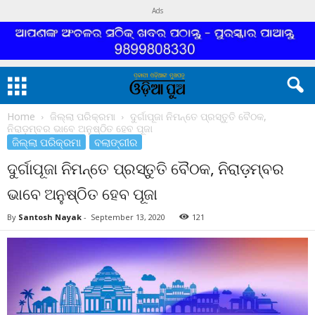
Ads
Home
ଜିଲ୍ଲା ପରିକ୍ରମା
ଦୁର୍ଗାପୂଜା ନିମନ୍ତେ ପ୍ରସ୍ତୁତି ବୈଠକ,
ନିରାଡ଼ମ୍ବର ଭାବେ ଅନୁଷ୍ଠିତ ହେବ ପୂଜା
ଜିଲ୍ଲା ପରିକ୍ରମା
ବଲାଙ୍ଗୀର
ଦୁର୍ଗାପୂଜା ନିମନ୍ତେ ପ୍ରସ୍ତୁତି ବୈଠକ, ନିରାଡ଼ମ୍ବର
ଭାବେ ଅନୁଷ୍ଠିତ ହେବ ପୂଜା
By
Santosh Nayak
-
September 13, 2020
121