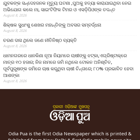
ଯୁବକଙ୍କ ସନ୍ଦେହଜନକ ମୃତ୍ୟୁ ଘଟଣା ,ପୁଅକୁ ହତ୍ୟା କାରାଯାଇଥିବା ନେଇ
ଅଭିଯୋଗ କଲେ ମା, ସାଇଂଟିଫିକ ଟିମର ଓ ଏସଡ଼ିପିଓଙ୍କ ତଦନ୍ତ
August 8, 2026
ଶିକ୍ଷକ ସୁଧାଂଶୁ ଶେଖର ମହାନ୍ତିଙ୍କୁ ଅବସର ସମ୍ବର୍ଦ୍ଧନା
August 8, 2026
ଚରଣ ଦାସ ଥିଲେ ଜଣେ ନୀତିନିଷ୍ଠ ବ୍ୟକ୍ତି
August 8, 2026
ଧାମନଗରରେ ଧାନକିଣା ନୂଆ ନିୟମରେ ଚାଷୀଙ୍କୁ ଝଟ୍‌କା,ଏଗ୍ରିଷ୍ଟାକ୍‌ରେ
ମାତ୍ର ୧୦ ହଜାର; ନିଜ ନାମରେ ଜମି ନଥିଲେ ଟୋକନ ଅନିଶ୍ଚିତ,
ପୂର୍ବପୁରୁଷଙ୍କ ଜମିରେ ଚାଷ କରୁଥିବା ଚାଷୀ ଚିନ୍ତାରେ; ୮୦% ପ୍ରଭାବିତ ହେବା
ଆଶଙ୍କା
August 8, 2026
Odia Pua is the first Odia Newspaper which is printed &