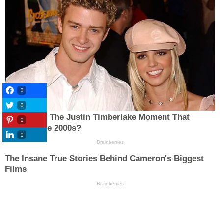
0
0
0
0