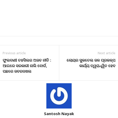
Previous article
Next article
ଫୁଲବାଣୀ ତହସିଲର ଅଜବ ନୀତି :
ଲୋୟର ସୁକତେଲ ଜଳ ପ୍ରକଳ୍ପ
ଆଗରେ ସରକାରୀ ନାଲି ବୋର୍ଡ,
କାର୍ଯ୍ୟ ତ୍ୱରାନ୍ୱିତ ହେବ
ପଛରେ ଜବରଦଖଲ
Santosh Nayak