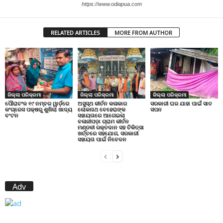
https://www.odiapua.com
RELATED ARTICLES
MORE FROM AUTHOR
ଜିଲ୍ଲା ପରିକ୍ରମା
ଜିଲ୍ଲା ପରିକ୍ରମା
ଜିଲ୍ଲା ପରିକ୍ରମା
ପୌରାଚଂଳ ୧୯ ନମ୍ବର ୱାର୍ଡ଼ରେ
ଅସୁସ୍ଥ କୀର୍ତନ କଳାକାର
ସରକାରୀ ଘର ଯାହା ପାଇଁ ସାତ
କଂଗ୍ରେସ ପକ୍ଷରୁ ଶୁଖିଲା ଖାଦ୍ୟ
ଲୋକନାଥ ବେହେରାଙ୍କ
ସପନ
ବଂଟନ
ସହାୟତାରେ ଆଗେଇଲା
ବଳାଜୀପଡ଼ା ଗ୍ରାମ କୀର୍ତନ
ମଣ୍ଡଳୀ ରକ୍ତଦାନ ସହ ଚିକିତ୍ସା
ଖର୍ଚ୍ଚରେ ସହଯୋଗ, ସରକାରୀ
ସହାୟତା ପାଇଁ ନିବେଦନ
Adv