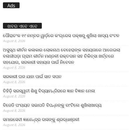
Ads
ଖବର ଏବେ ଏବେ
ପୌରାଚଂଳ ୧୯ ନମ୍ବର ୱାର୍ଡ଼ରେ କଂଗ୍ରେସ ପକ୍ଷରୁ ଶୁଖିଲା ଖାଦ୍ୟ ବଂଟନ
August 8, 2026
ଅସୁସ୍ଥ କୀର୍ତନ କଳାକାର ଲୋକନାଥ ବେହେରାଙ୍କ ସହାୟତାରେ ଆଗେଇଲା
ବଳାଜୀପଡ଼ା ଗ୍ରାମ କୀର୍ତନ ମଣ୍ଡଳୀ ରକ୍ତଦାନ ସହ ଚିକିତ୍ସା ଖର୍ଚ୍ଚରେ
ସହଯୋଗ, ସରକାରୀ ସହାୟତା ପାଇଁ ନିବେଦନ
August 8, 2026
ସରକାରୀ ଘର ଯାହା ପାଇଁ ସାତ ସପନ
August 8, 2026
ତିହିଡି଼ ସରସ୍ୱତୀ ଶିଶୁ ବିଦ୍ୟାମନ୍ଦିରରେ ଜ୍ଞାନ ବିଜ୍ଞାନ ମେଳା
August 8, 2026
ବିଜେଡି ପଂଚାୟତ ସଭାପତି ବିପନ୍ନଙ୍କୁ ବାଂଟିଲେ ଶୁଖିଲାଖାଦ୍ୟ
August 8, 2026
ସମାଜସେବୀ ଜ୍ଞାନେନ୍ଦ୍ର ଦାସଙ୍କୁ ଶ୍ରଦ୍ଧାଞ୍ଜଳୀ
August 8, 2026