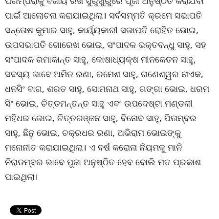
ପରମ୍ପରାକୁ ବଜାୟ ରଖି ସୁରୁଖୁରୁରେ ପୂଜା ଅନୁଷ୍ଠିତ କରାଯିବା
ପାଇଁ ଆଲୋଚନା କରାଯାଇଥିଲା। ସର୍ବସମ୍ମତି କ୍ରମେ ସଭାପତି
ସନ୍ତୋଷ କୁମାର ସାହୁ, କାର୍ୟ୍ୟକାରୀ ସଭାପତି ରୋହିତ ଭୋଇ,
ଉପସଭାପତି ଗୋରେଖ ଭୋଇ, ସଂପାଦକ ଭକ୍ତବନ୍ଧୁ ସାହୁ, ସହ
ସଂପାଦକ ରମାକାନ୍ତ ସାହୁ, କୋଷାଧ୍ୟକ୍ଷ ମୀନକେତନ ସାହୁ,
ସଦସ୍ୟ ଭାବେ ଅମିତ ରଣା, ରମେଶ ସାହୁ, ଗଣେଶ୍ୱର ନାଏକ,
ଧନସିଂ ବାଗ, ଶରତ ସାହୁ, ସୋମନାଥ ସାହୁ, ଗଙ୍ଗା ଭୋଇ, ଧରମ
ସିଂ ଭୋଇ, ଚିତ୍ତମନ୍ତନ୍ତ ସାହୁ ଏବଂ ଉପଦେଷ୍ଟା ମଣ୍ଡଳୀ
ମହିଧର ଭୋଇ, ଚିତ୍ତରଞ୍ଜନ ସାହୁ, ବିନୋଦ ସାହୁ, ପିତାମ୍ବର
ସାହୁ, ଛିନୁ ଭୋଇ, ଚକ୍ରଧର ରଣା, ଅଭିରାମ ଭୋଇଙ୍କୁ
ମନୋନୀତ କରାଯାଇଥିଲା। ଏ ବର୍ଷ କରୋନା ନିୟମକୁ ମାନି
ନିରାଡମ୍ବର ଭାବେ ପୁଜା ଅନୁଷ୍ଠିତ ହେବ ବୋଲି ମତ ପ୍ରକାଶ
ପାଇଥିଲା।