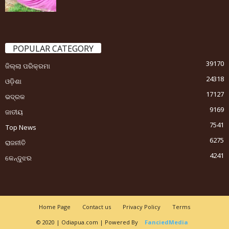
POPULAR CATEGORY
39170
ଜିଲ୍ଲା ପରିକ୍ରମା
24318
ଓଡ଼ିଶା
17127
ଭଦ୍ରକ
9169
ଜାତୀୟ
7541
Top News
6275
ରାଜନୀତି
4241
କେନ୍ଦୁଝର
Home Page
Contact us
Privacy Policy
Terms
© 2020 | Odiapua.com | Powered By
FanciedMedia