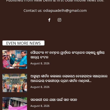
Published from New Delhi & first Odia mobile news site.
Contact us:
odiapuadelhi@gmail.com
EVEN MORE NEWS
ପୌରାଚଂଳ ୧୯ ନମ୍ବର ୱାର୍ଡ଼ରେ କଂଗ୍ରେସ ପକ୍ଷରୁ ଶୁଖିଲା
ଖାଦ୍ୟ ବଂଟନ
August 8, 2026
ଅସୁସ୍ଥ କୀର୍ତନ କଳାକାର ଲୋକନାଥ ବେହେରାଙ୍କ ସହାୟତାରେ
ଆଗେଇଲା ବଳାଜୀପଡ଼ା ଗ୍ରାମ କୀର୍ତନ ମଣ୍ଡଳୀ...
August 8, 2026
ସରକାରୀ ଘର ଯାହା ପାଇଁ ସାତ ସପନ
August 8, 2026