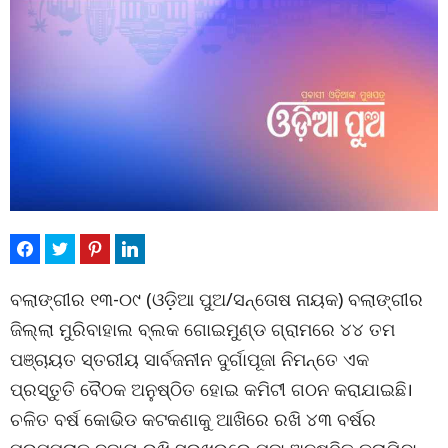
ବଲାଙ୍ଗୀର ୧୩-୦୯ (ଓଡ଼ିଆ ପୁଅ/ସନ୍ତୋଷ ନାୟକ) ବଲାଙ୍ଗୀର
ଜିଲ୍ଲା ମୁରିବାହାଲ ବ୍ଲକ ଗୋଇମୁଣ୍ଡ ଗ୍ରାମରେ ୪୪ ତମ
ପଞ୍ଚାୟତ ସ୍ତରୀୟ ସାର୍ବଜନୀନ ଦୁର୍ଗାପୂଜା ନିମନ୍ତେ ଏକ
ପ୍ରସ୍ତୁତି ବୈଠକ ଅନୁଷ୍ଠିତ ହୋଇ କମିଟୀ ଗଠନ କରାଯାଇଛି।
ଚଳିତ ବର୍ଷ କୋଭିଡ କଟକଣାକୁ ଆଖିରେ ରଖି ୪୩ ବର୍ଷର