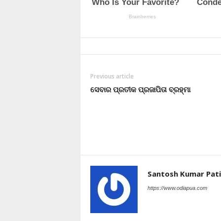
Previous article
ସେବାର ପ୍ରତୀକ ପ୍ରଜାପିତା ବ୍ରହ୍ମା
Santosh Kumar Pati
https://www.odiapua.com