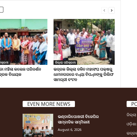
ିକ୍ରମା
ଜିଲ୍ଲା ପରିକ୍ରମା
 ମହିଳା କଲେଜ ପରିଦର୍ଶନ
ଭଦ୍ରକ ଜିଲ୍ଲା ଦଳିତ ମହାସଂଘ ପକ୍ଷରୁ
୍ରକ ବିଧାୟକ
ଧାମନଗରରେ ବନ୍ୟା ବିପନ୍ନଙ୍କୁ ରିଲିଫ
ସାମଗ୍ରୀ ବଂଟନ
EVEN MORE NEWS
P
ଜିଲ୍ଲ
ଭଣ୍ଡାରିପୋଖରୀ ବିଜେପିର
ସାମ୍ବାଦିକ ସମ୍ମିଳନୀ
ଓଡ଼ିଶା
August 6, 2026
ଭଦ୍ର