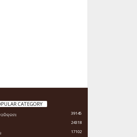
OPULAR CATEGORY
39145
ା ପରିକ୍ରମା
24318
17102
କ