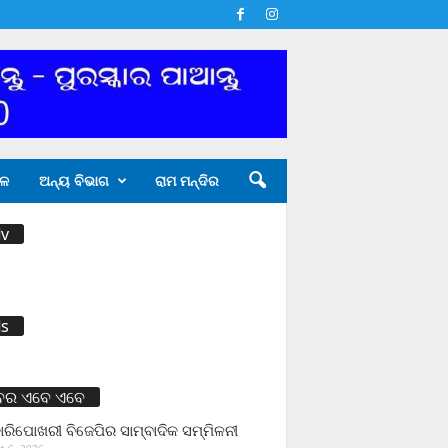
ଳ
ଅନ୍ୟ ବିଭାଗ
ରାମ ମନ୍ଦିର
v
s
ବର ଏବେ ଏବେ
ାରିପୋଖରୀ ବିଜେପିର ସାମ୍ବାଦିକ ସମ୍ମିଳନୀ