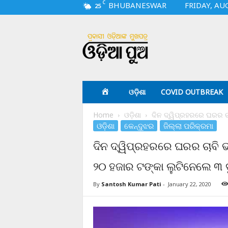
C
BHUBANESWAR
FRIDAY, AU
25
O
d
i
a
p
u
a
ଓଡ଼ିଶା
COVID OUTBREAK
.
c
Home
ଓଡ଼ିଶା
ଦିନ ଦ୍ୱିପ୍ରହରରେ ଘରର ଚାବ
o
ଓଡ଼ିଶା
କେନ୍ଦୁଝର
ଜିଲ୍ଲା ପରିକ୍ରମା
m
ଦିନ ଦ୍ୱିପ୍ରହରରେ ଘରର ଚାବି ଭ
୨୦ ହଜାର ଟଙ୍କା ଲୁଟିନେଲେ ୩ ଦୁର
By
Santosh Kumar Pati
-
January 22, 2020