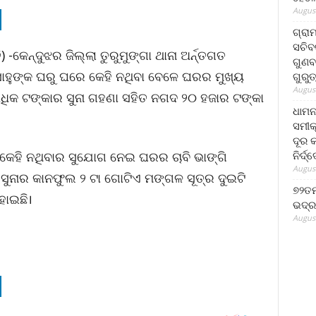
August
ଗ୍ରା
ସଚିବ
-କେନ୍ଦୁଝର ଜିଲ୍ଲା ତୁରୁମୁଙ୍ଗା ଥାନା ଅର୍ନ୍ତଗତ
ଗୁଣବ
ସାହୁଙ୍କ ଘରୁ ଘରେ କେହି ନଥିବା ବେଳେ ଘରର ମୁଖ୍ୟ
ଗୁରୁ
August
ଷାଧିକ ଟଙ୍କାର ସୁନା ଗହଣା ସହିତ ନଗଦ ୨୦ ହଜାର ଟଙ୍କା
ଧାମନ
ସମୀକ
ଦୂର କ
ନିର୍ଦ୍
େହି ନଥିବାର ସୁଯୋଗ ନେଇ ଘରର ଚାବି ଭାଙ୍ଗି
August
ରେ ସୁନାର କାନଫୁଲ ୨ ଟା ଗୋଟିଏ ମଙ୍ଗଳ ସୂତ୍ର ଦୁଇଟି
୭୨ତମ
ହୋଇଛି।
ଭଦ୍ର
August