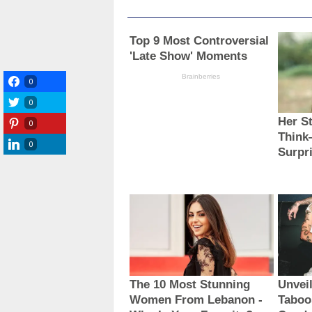
0
0
0
0