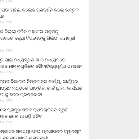
 6, 2026
ଡା ମହିଳା କଲେଜ ପରିଦର୍ଶନ କଲେ ଭଦ୍ରକ
ୟକ
 6, 2026
କ ଜିଲ୍ଲା ଦଳିତ ମହାସଂଘ ପକ୍ଷରୁ
ଗରରେ ବନ୍ୟା ବିପନ୍ନଙ୍କୁ ରିଲିଫ ସାମଗ୍ରୀ
ନ
 6, 2026
ଟ୍ର ପାଇଁ ମଧ୍ୟସ୍ଥତା ୩.୦ ମାଧ୍ୟମରେ
ାଧୀନ ମାମଲାଗୁଡ଼ିକର ସୌହାର୍ଦ୍ଦ୍ୟପୂର୍ଣ୍ଣ ସମାଧାନ
 6, 2026
୍ପଦ ବିଭାଗର ନିମ୍ନମାନର କାର୍ଯ୍ୟ, କାର୍ଯ୍ୟର
୍ତାହ ମଧ୍ୟରେ ଭାଙ୍ଗିଲା ଗାର୍ଡ ୱାଲ, କାର୍ଯ୍ୟର
ତା କୁ ନେଇ ପ୍ରଶ୍ନବାଚୀ
 6, 2026
ାରେ ପ୍ରମୁଖ ସଡ଼କ କ୍ଷତିଗ୍ରସ୍ତ ସ୍ଥିତି
୍ୟାନ କଲେ ଆର୍‌ଡ଼ି ସଚିବ
 6, 2026
ିଷ୍କାସନ ସମସ୍ୟା ନେଇ ପ୍ରଶାସନର ଦ୍ୱାରସ୍ତ
 ବରାଳପୋଖରୀ ଗ୍ରାମବାସୀ