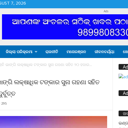
GUST 7, 2026
Ads
ଜିଲ୍ଲା ପରିକ୍ରମା
ରାଜନୀତି
ମନୋରଞ୍ଜନ
ଜୀବନଚର୍ଯ୍ୟା
ଖେ
ି ଭାଙ୍ଗି ଲକ୍ଷାଧିକ ଟଙ୍କାର ସୁନା ଗହଣା ସହିତ ୨୦ ହଜାର...
Ad
ାଙ୍ଗି ଲକ୍ଷାଧିକ ଟଙ୍କାର ସୁନା ଗହଣା ସହିତ
୍ବୁତ୍ତ
Ad
295
ଖ
ଭଣ୍ଡ