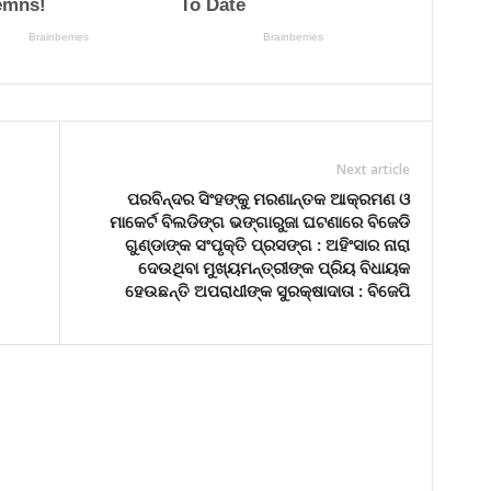
Next article
ପରବିନ୍ଦର ସିଂହଙ୍କୁ ମରଣାନ୍ତକ ଆକ୍ରମଣ ଓ
ମାକେର୍ଟ ବିଲଡିଙ୍ଗ ଭଙ୍ଗାରୁଜା ଘଟଣାରେ ବିଜେଡି
ଗୁଣ୍ଡାଙ୍କ ସଂପୃକ୍ତି ପ୍ରସଙ୍ଗ : ଅହିଂସାର ନାରା
ଦେଉଥିବା ମୁଖ୍ୟମନ୍ତ୍ରୀଙ୍କ ପ୍ରିୟ ବିଧାୟକ
ହେଉଛନ୍ତି ଅପରାଧୀଙ୍କ ସୁରକ୍ଷାଦାତା : ବିଜେପି