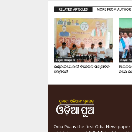
RELATED ARTICLES
MORE FROM AUTHOR
ଜିଲ୍ଲା ପରିକ୍ରମା
ଜିଲ୍ଲା ପର
ଭଣ୍ଡାରିପୋଖରୀ ବିଜେପିର ସାମ୍ବାଦିକ
ଆଗରପଡା
ସମ୍ମିଳନୀ
କଲେ ଭଦ
Odia Pua is the first Odia Newspaper