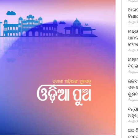
August
ଆଗରପ
ବିଧା
August
ଭଦ୍ର
ଧାମନ
ବଂଟ
August
ରାଷ୍
ବିଚାର
August
ଜଳସମ
ଏକ ସପ
ଗୁଣବ
August
ବନ୍ୟ
ଅନୁଧ
August
ଜଳ ନ
ହେଲେ