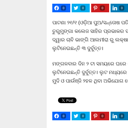
0
0
0
0
ପାଟଣା ୨୧/୧ (ଓଡ଼ିଆ ପୁଅ/ସନ୍ତୋଷ ପତି) 
ତୁରୁମୁଙ୍ଗା କଲେଜ ସାହିର ପ୍ରଭାକର 
ଦ୍ୱାର ଚାବି ଭାଙ୍ଗି ଆଲମୀରା ରୁ ଲକ୍
ଲୁଟିନେଇଛନ୍ତି ୩ ଦୁର୍ବୁତ୍ତ।
ମଙ୍ଗଳବାର ଦିନ ୨ ଟା ସମୟରେ ଘରେ କ
ଲୁଟିନେଇଛନ୍ତି ଦୁର୍ବୁତ୍ତ। ଲୁଟ ମଧ୍ୟ
ମୁଦି ଓ ପାଉଁଞ୍ଜି ୨ହଳ ଥିବା ଅଭିଯୋଗ 
0
0
0
0