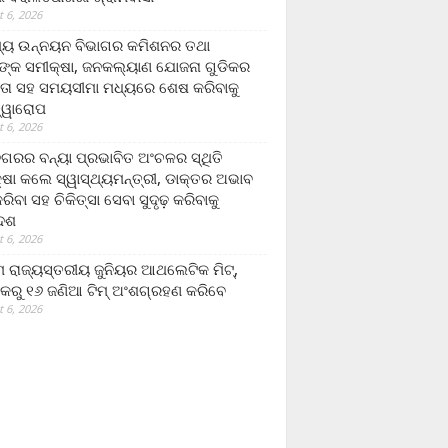
 6, 2026
ମ୍ୟ ଉନ୍ନୟନ ବିଭାଗର କମିଶନର ତଥା
ଙ୍କ ସମୀକ୍ଷା, ଜନକଲ୍ୟାଣ ଯୋଜନା ଗୁଡିକର
ତା ସହ ସମୟସୀମା ମଧ୍ୟରେ ଶେଷ କରିବାକୁ
ତ୍ୱାରୋପ
 6, 2026
ଗରର ବନ୍ୟା ପ୍ରଭାବିତ ଅଂଚଳର ସ୍ଥିତି
୍ଷା କଲେ ସ୍ୱାସ୍ଥ୍ୟମନ୍ତ୍ରୀ, ଡାକ୍ତର ଅଭାବ
ରିବା ସହ ଚିକିତ୍ସା ସେବା ସୁଦୃଢ଼ କରିବାକୁ
ଦେଶ
 6, 2026
 ରାଜ୍ୟସ୍ତରୀୟ ଜୁନିୟର ଆଥଲେଟିକ ମିଟ୍‌,
କରୁ ୧୬ ଜଣିଆ ଟିମ୍ ଅଂଶଗ୍ରହଣ କରିବେ
 6, 2026