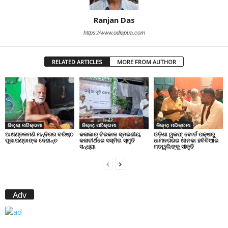
Ranjan Das
https://www.odiapua.com
RELATED ARTICLES
MORE FROM AUTHOR
ଜିଲ୍ଲା ପରିକ୍ରମା
ଜିଲ୍ଲା ପରିକ୍ରମା
ଜିଲ୍ଲା ପରିକ୍ରମା
ଆଖଣ୍ଡଳମଣି ମନ୍ଦିରର ବରିଷ୍ଠ
କଳାକାର ଚିରକାଳ ସ୍ମରଣୀୟ,
ଓଡ଼ିଶା ୱକଫ୍ ବୋର୍ଡ ପକ୍ଷରୁ
ପୂଜାପଣ୍ଡାଙ୍କ ଦେହାନ୍ତ
କଳାତୀର୍ଥରେ ସସ୍ମିତା ସ୍ମୃତି
ଧାମନଗରର ଖାନକା ହବିବିଆର
ସନ୍ଧ୍ୟା
ମତୱଲିଙ୍କୁ ସୀକୃତି
Adv