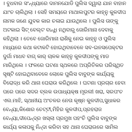
। ବୁଧବାର ସଂନ୍ଧ୍ୟାରେ ଦାମନଯୋଡି ପୁଲିସ ଦ୍ୱାରା ଯାନ ବାହାନ
ଯାଂଚ ଚାଲିଥିଲା । ସେହି ସମୟରେ ମାଥାଲପୁଟର କାହ୍ନୁ କୁଳଦୀପ
ନାମକ ଜଣେ ଯୁବକ କାର ଚଳାଇ ଯାଉଥିଲେ । ପୁଲିସ ତାଙ୍କୁ
ଅଟକାଇ ସିଟ୍ ବେଲ୍ଟ ବାନ୍ଧି ନଥିବାରୁ ଜୋରିମାନା ଦେବାକୁ
କହିଥିଲା । ତେବେ ଜୋରିମାନା ରାଶିକୁ ନେଇ କାହ୍ନୁ ଓ ପୁଲିସ
ମଧ୍ୟରେ କଥା କଟାକଟି ହୋଇଥିବାବେଳେ ସବ-ଇନସପେକ୍ଟର
ଦୁର୍ଗା ମାଧବ ବାଗ୍ କାର୍ ଚାଳକ କାହ୍ନୁ କୁଳଦୀପଙ୍କୁ ମାଡ
ମାରିଥିଲେ । ଫଳରେ ଘଟଣା ସ୍ଥଳରେ ଅପ୍ରିତିକର ପରିସ୍ଥିତ
ସୃଷ୍ଟି ହୋଇଥିବାବେଳେ ଲୋକେ ପୁଲିସ ବାବୁଙ୍କ କାର୍ଯ୍ୟକୁ
ବିରୋଦ୍ଧ କରି ଥାନା ଘେରାଉ କରିଥିଲେ । ଘଟଣା ପ୍ରଚାର ହେବା
ପରେ ପରେ ସଦର ବ୍ଲକ ଉପାଧ୍ୟକ୍ଷ ମୂରଲୀ ଖରା, ସରପଂଚ
ଏଲ.ମାଝି, ସ୍ଥାନୀୟ ଅଂଚଳର ନେତା କୃଷ୍ନ କୁଳଦୀପ,ସୁଧାକର
ବେନ୍ୟା,କିଶୋର ଚେଟ୍ଟୀ,ମିହିର କୁଳଦୀପ,ପ୍ରହରାଜ
ବେନ୍ୟା,ଦୀପେନ୍ଦ୍ର ଖସ୍ଲା ପ୍ରମୁଖ ପହଂଚି ପୁଲିସ ବାବୁଙ୍କ
କାର୍ଯ୍ୟ କଳାପକୁ ନିନ୍ଦା କରିବା ସହ ଥାନା ଘେରାଉରେ ସାମିଲ