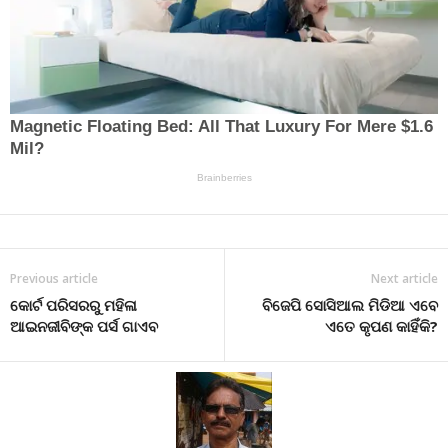
Previous article
Next article
କୋର୍ଟ ପରିସରରୁ ମହିଳା
ବିଜେପି ସୋସିଆଲ ମିଡିଆ ଏବେ
ଆଇନଜୀବିଙ୍କ ପର୍ସ ଗାଏବ
ଏତେ କୃପଣ କାହିଁକି?