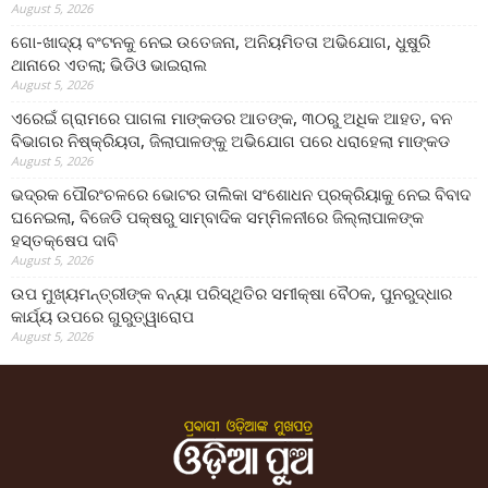
August 5, 2026
ଗୋ-ଖାଦ୍ୟ ବଂଟନକୁ ନେଇ ଉତେଜନା, ଅନିୟମିତତା ଅଭିଯୋଗ, ଧୁଷୁରି
ଥାନାରେ ଏତଲା; ଭିଡିଓ ଭାଇରାଲ
August 5, 2026
ଏରେଇଁ ଗ୍ରାମରେ ପାଗଳା ମାଙ୍କଡର ଆତଙ୍କ, ୩୦ରୁ ଅଧିକ ଆହତ, ବନ
ବିଭାଗର ନିଷ୍କ୍ରିୟତା, ଜିଲାପାଳଙ୍କୁ ଅଭିଯୋଗ ପରେ ଧରାହେଲା ମାଙ୍କଡ
August 5, 2026
ଭଦ୍ରକ ପୌରଂଚଳରେ ଭୋଟର ତାଲିକା ସଂଶୋଧନ ପ୍ରକ୍ରିୟାକୁ ନେଇ ବିବାଦ
ଘନେଇଲା, ବିଜେଡି ପକ୍ଷରୁ ସାମ୍ବାଦିକ ସମ୍ମିଳନୀରେ ଜିଲ୍ଲାପାଳଙ୍କ
ହସ୍ତକ୍ଷେପ ଦାବି
August 5, 2026
ଉପ ମୁଖ୍ୟମନ୍ତ୍ରୀଙ୍କ ବନ୍ୟା ପରିସ୍ଥିତିର ସମୀକ୍ଷା ବୈଠକ, ପୁନରୁଦ୍ଧାର
କାର୍ଯ୍ୟ ଉପରେ ଗୁରୁତ୍ୱାରୋପ
August 5, 2026