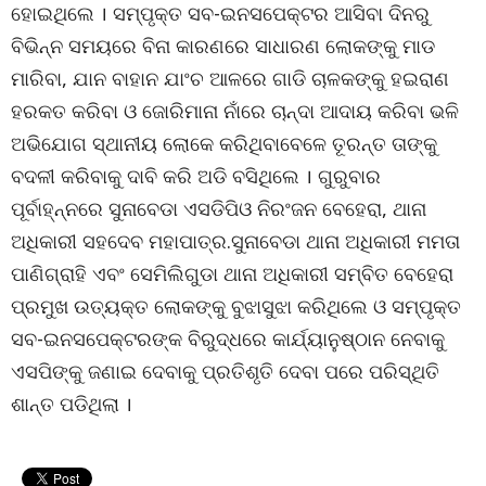
ହୋଇଥିଲେ । ସମ୍ପୃକ୍ତ ସବ-ଇନସପେକ୍ଟର ଆସିବା ଦିନରୁ
ବିଭିନ୍ନ ସମୟରେ ବିନା କାରଣରେ ସାଧାରଣ ଲୋକଙ୍କୁ ମାଡ
ମାରିବା, ଯାନ ବାହାନ ଯାଂଚ ଆଳରେ ଗାଡି ଚାଳକଙ୍କୁ ହଇରାଣ
ହରକତ କରିବା ଓ ଜୋରିମାନା ନାଁରେ ଚାନ୍ଦା ଆଦାୟ କରିବା ଭଳି
ଅଭିଯୋଗ ସ୍ଥାନୀୟ ଲୋକେ କରିଥିବାବେଳେ ତୂରନ୍ତ ତାଙ୍କୁ
ବଦଳୀ କରିବାକୁ ଦାବି କରି ଅଡି ବସିଥିଲେ । ଗୁରୁବାର
ପୂର୍ବାହ୍ନ୍ନରେ ସୁନାବେଡା ଏସଡିପିଓ ନିରଂଜନ ବେହେରା, ଥାନା
ଅଧିକାରୀ ସହଦେବ ମହାପାତ୍ର.ସୁନାବେଡା ଥାନା ଅଧିକାରୀ ମମତା
ପାଣିଗ୍ରାହି ଏବଂ ସେମିଲିଗୁଡା ଥାନା ଅଧିକାରୀ ସମ୍ବିତ ବେହେରା
ପ୍ରମୁଖ ଉତ୍ୟକ୍ତ ଲୋକଙ୍କୁ ବୁଝାସୁଝା କରିଥିଲେ ଓ ସମ୍ପୃକ୍ତ
ସବ-ଇନସପେକ୍ଟରଙ୍କ ବିରୁଦ୍ଧରେ କାର୍ଯ୍ୟାନୁଷ୍ଠାନ ନେବାକୁ
ଏସପିଙ୍କୁ ଜଣାଇ ଦେବାକୁ ପ୍ରତିଶୃତି ଦେବା ପରେ ପରିସ୍ଥିତି
ଶାନ୍ତ ପଡିଥିଲା ।