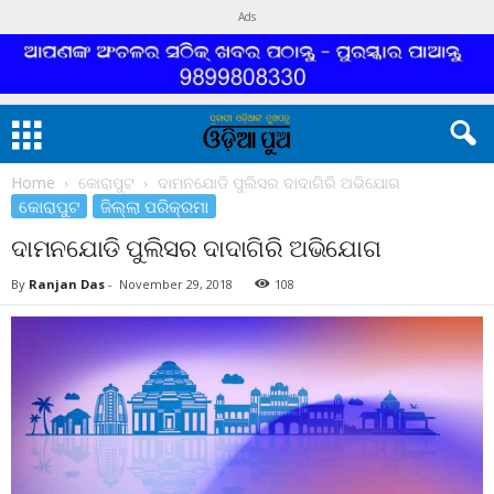
Ads
Home
କୋରାପୁଟ
ଦାମନଯୋଡି ପୁଲିସର ଦାଦାଗିରି ଅଭିଯୋଗ
କୋରାପୁଟ
ଜିଲ୍ଲା ପରିକ୍ରମା
ଦାମନଯୋଡି ପୁଲିସର ଦାଦାଗିରି ଅଭିଯୋଗ
By
Ranjan Das
-
November 29, 2018
108