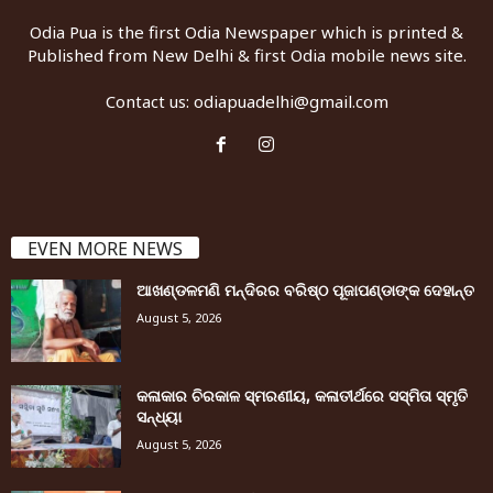
Odia Pua is the first Odia Newspaper which is printed &
Published from New Delhi & first Odia mobile news site.
Contact us:
odiapuadelhi@gmail.com
EVEN MORE NEWS
ଆଖଣ୍ଡଳମଣି ମନ୍ଦିରର ବରିଷ୍ଠ ପୂଜାପଣ୍ଡାଙ୍କ ଦେହାନ୍ତ
August 5, 2026
କଳାକାର ଚିରକାଳ ସ୍ମରଣୀୟ, କଳାତୀର୍ଥରେ ସସ୍ମିତା ସ୍ମୃତି
ସନ୍ଧ୍ୟା
August 5, 2026