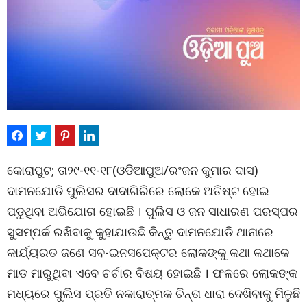
କୋରାପୁଟ; ତା୨୯-୧୧-୧୮(ଓଡିଆପୁଅ/ରଂଜନ କୁମାର ଦାସ)
ଦାମନଯୋଡି ପୁଲିସର ଦାଦାଗିରିରେ ଲୋକେ ଅତିଷ୍ଟ ହୋଇ
ପଡୁଥିବା ଅଭିଯୋଗ ହୋଇଛି । ପୁଲିସ ଓ ଜନ ସାଧାରଣ ପରସ୍ପର
ସୁସମ୍ପର୍କ ରଖିବାକୁ କୁହାଯାଉଛି କିନ୍ତୁ ଦାମନଯୋଡି ଥାନାରେ
କାର୍ଯ୍ୟରତ ଜଣେ ସବ-ଇନସପେକ୍ଟର ଲୋକଙ୍କୁ କଥା କଥାକେ
ମାଡ ମାରୁଥିବା ଏବେ ଚର୍ଚାର ବିଷୟ ହୋଇଛି । ଫଳରେ ଲୋକଙ୍କ
ମଧ୍ୟରେ ପୁଲିସ ପ୍ରତି ନକାରାତ୍ମକ ଚିନ୍ତା ଧାରା ଦେଖିବାକୁ ମିଳୁଛି