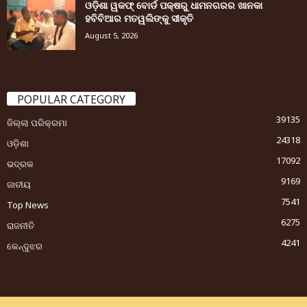
ଓଡ଼ିଶା ୱକଫ୍ ବୋର୍ଡ ପକ୍ଷରୁ ଧାମନଗରର ଖାନକା
ହବିବିଆର ମତୱଲିଙ୍କୁ ସୀକୃତି
August 5, 2026
POPULAR CATEGORY
39135
ଜିଲ୍ଲା ପରିକ୍ରମା
24318
ଓଡ଼ିଶା
17092
ଭଦ୍ରକ
9169
ଜାତୀୟ
7541
Top News
6275
ରାଜନୀତି
4241
କେନ୍ଦୁଝର