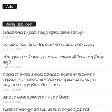
Ads
ଖବର ଏବେ ଏବେ
ଆଖଣ୍ଡଳମଣି ମନ୍ଦିରର ବରିଷ୍ଠ ପୂଜାପଣ୍ଡାଙ୍କ ଦେହାନ୍ତ
August 5, 2026
କଳାକାର ଚିରକାଳ ସ୍ମରଣୀୟ, କଳାତୀର୍ଥରେ ସସ୍ମିତା ସ୍ମୃତି ସନ୍ଧ୍ୟା
August 5, 2026
ଓଡ଼ିଶା ୱକଫ୍ ବୋର୍ଡ ପକ୍ଷରୁ ଧାମନଗରର ଖାନକା ହବିବିଆର ମତୱଲିଙ୍କୁ
ସୀକୃତି
August 5, 2026
ରାଜ୍ୟର ୯ଟି ଜାତୀୟ ଓ ରାଜ୍ୟ ରାଜପଥରେ କଡ଼ାକଡ଼ି ହେଲା ଇ-ଚାଲାଣ
ବ୍ୟବସ୍ଥା, ଇେଂଟଲିଜେଂଟ ଏନଫୋର୍ସମେଂଟ ମ୍ୟାନେଜମେଂଟ ସିଷ୍ଟମ
ମାଧ୍ୟମରେ ସ୍ୱୟଂଚାଳିତ ଜରିମାନା ଆଦାୟ
August 5, 2026
ଧାମରାରେ ଚୋରୀ ବ୍ୟାଟେରୀ ସହ ୨ ଚୋର ଗିରଫ
August 5, 2026
ବନ୍ୟାପରେ ଗେଙ୍ଗୁଟି ନଦୀବନ୍ଧ ଧସିଲା, ଆତଙ୍କିତ ଗ୍ରାମବାସୀ