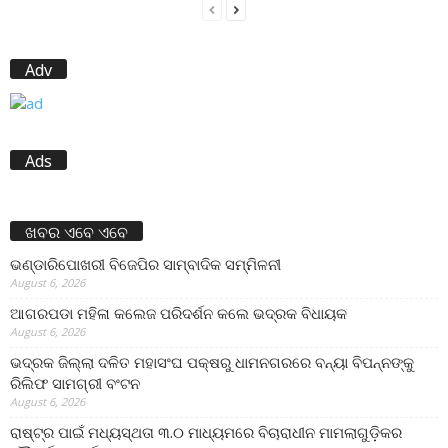
Adv
Ads
ଖବର ଏବେ ଏବେ
ଭଣ୍ଡାରିପୋଖରୀ ବିଜେପିର ସାମ୍ବାଦିକ ସମ୍ମିଳନୀ
August 6, 2026
ଆଗରପଡା ମହିଳା କଲେଜ ପରିଦର୍ଶନ କଲେ ଭଦ୍ରକ ବିଧାୟକ
August 6, 2026
ଭଦ୍ରକ ଜିଲ୍ଲା ଦଳିତ ମହାସଂଘ ପକ୍ଷରୁ ଧାମନଗରରେ ବନ୍ୟା ବିପନ୍ନଙ୍କୁ
ରିଲିଫ ସାମଗ୍ରୀ ବଂଟନ
August 6, 2026
ରାଷ୍ଟ୍ର ପାଇଁ ମଧ୍ୟସ୍ଥତା ୩.୦ ମାଧ୍ୟମରେ ବିଚାରାଧୀନ ମାମଲାଗୁଡ଼ିକର