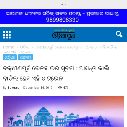
Ads
Home
ଓଡ଼ିଶା
ଦକ୍ଷୀଣପୂର୍ବ ରେଳବାଇର ସୂଚନା : ଆସନ୍ତା କାଲି ବାତିଲ
ହେବ ଏହି ୪ ଟ୍ରେନ
ଓଡ଼ିଶା
ଜାତୀୟ
ଦକ୍ଷୀଣପୂର୍ବ ରେଳବାଇର ସୂଚନା : ଆସନ୍ତା କାଲି
ବାତିଲ ହେବ ଏହି ୪ ଟ୍ରେନ
By
Bureau
-
December 16, 2019
479