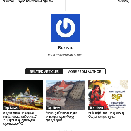
ବାତିଲ୍ – ପୂର୍ବ ରେଳବାଇ ସୂଚନା
ରିଲିଜ୍
Bureau
https://www.odiapua.com
RELATED ARTICLES
MORE FROM AUTHOR
Top News
Top News
Top News
ରତ୍ନଭଣ୍ଡାର ସଂରକ୍ଷଣ
ବିମାନ ଦୁର୍ଘଟଣାରେ ପ୍ରାଣ
ଆଜି ପହିଲି ରଜ : ପଲ୍ଲୀଠାରୁ
କାର୍ଯ୍ୟ ଶୀଘ୍ର ସାରିବା ପାଇଁ
ହରାଇଥିବା ବ୍ୟକ୍ତିଙ୍କୁ
ଦିଲ୍ଲୀ ଉତ୍ସବ ମୁଖର
ଏ.ଏସ୍.ଆଇ.କୁ ଶ୍ରୀମନ୍ଦିର
ଶ୍ରଦ୍ଧାଞ୍ଜଳି
ପ୍ରଶାସନର ଚିଠି