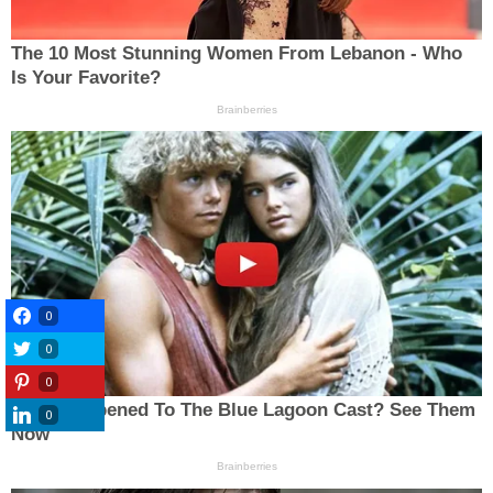
0
0
0
0