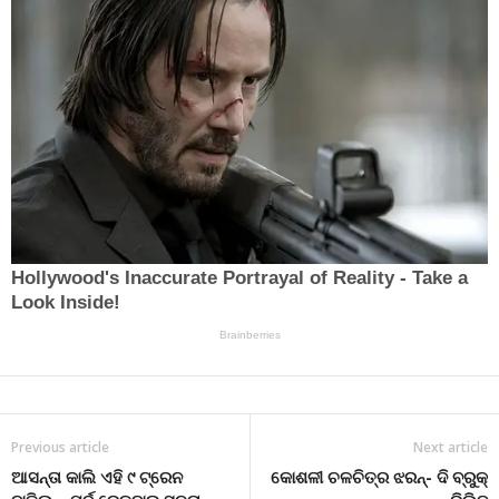
Previous article
Next article
ଆସନ୍ତା କାଲି ଏହି ୯ ଟ୍ରେନ
କୋଶଳୀ ଚଳଚିତ୍ର ଝରନ୍- ଦି ବ୍ରୁକ୍