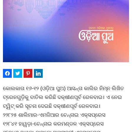
କୋଲକାତା ୧୬-୧୨ (ଓଡ଼ିଆ ପୁଅ) ଆସନ୍ତା କାଲିର ନିମ୍ନ ଲିଖିତ
ଟ୍ରେନଗୁଡ଼ିକୁ ବାତିଲ କରିଛି ଦକ୍ଷୀଣପୂର୍ବ ରେଳବାଇ। ଏ ନେଇ
ଟ୍ୱିଟ୍ କରି ସୂଚନା ଦେଇଛି ଦକ୍ଷୀଣପୂର୍ବ ରେଳବାଇ।
୨୨୮୨୫ ଶାଲିମାର-ଏମଜିଆର ଚେନ୍ନାଇ ଏକ୍ସପ୍ରେସ
୧୨୮୪୧ ହାୱଡ଼ା-ଚେନ୍ନାଇ କରମଣ୍ଡଳ ଏକ୍ସପ୍ରେସ