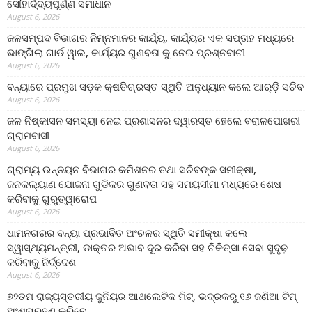
ସୌହାର୍ଦ୍ଦ୍ୟପୂର୍ଣ୍ଣ ସମାଧାନ
August 6, 2026
ଜଳସମ୍ପଦ ବିଭାଗର ନିମ୍ନମାନର କାର୍ଯ୍ୟ, କାର୍ଯ୍ୟର ଏକ ସପ୍ତାହ ମଧ୍ୟରେ
ଭାଙ୍ଗିଲା ଗାର୍ଡ ୱାଲ, କାର୍ଯ୍ୟର ଗୁଣବତା କୁ ନେଇ ପ୍ରଶ୍ନବାଚୀ
August 6, 2026
ବନ୍ୟାରେ ପ୍ରମୁଖ ସଡ଼କ କ୍ଷତିଗ୍ରସ୍ତ ସ୍ଥିତି ଅନୁଧ୍ୟାନ କଲେ ଆର୍‌ଡ଼ି ସଚିବ
August 6, 2026
ଜଳ ନିଷ୍କାସନ ସମସ୍ୟା ନେଇ ପ୍ରଶାସନର ଦ୍ୱାରସ୍ତ ହେଲେ ବରାଳପୋଖରୀ
ଗ୍ରାମବାସୀ
August 6, 2026
ଗ୍ରାମ୍ୟ ଉନ୍ନୟନ ବିଭାଗର କମିଶନର ତଥା ସଚିବଙ୍କ ସମୀକ୍ଷା,
ଜନକଲ୍ୟାଣ ଯୋଜନା ଗୁଡିକର ଗୁଣବତା ସହ ସମୟସୀମା ମଧ୍ୟରେ ଶେଷ
କରିବାକୁ ଗୁରୁତ୍ୱାରୋପ
August 6, 2026
ଧାମନଗରର ବନ୍ୟା ପ୍ରଭାବିତ ଅଂଚଳର ସ୍ଥିତି ସମୀକ୍ଷା କଲେ
ସ୍ୱାସ୍ଥ୍ୟମନ୍ତ୍ରୀ, ଡାକ୍ତର ଅଭାବ ଦୂର କରିବା ସହ ଚିକିତ୍ସା ସେବା ସୁଦୃଢ଼
କରିବାକୁ ନିର୍ଦ୍ଦେଶ
August 6, 2026
୭୨ତମ ରାଜ୍ୟସ୍ତରୀୟ ଜୁନିୟର ଆଥଲେଟିକ ମିଟ୍‌, ଭଦ୍ରକରୁ ୧୬ ଜଣିଆ ଟିମ୍
ଅଂଶଗ୍ରହଣ କରିବେ