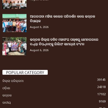
ଆଗରପଡା ମହିଳା କଲେଜ ପରିଦର୍ଶନ କଲେ ଭଦ୍ରକ
ବିଧାୟକ
August 6, 2026
ଭଦ୍ରକ ଜିଲ୍ଲା ଦଳିତ ମହାସଂଘ ପକ୍ଷରୁ ଧାମନଗରରେ
ବନ୍ୟା ବିପନ୍ନଙ୍କୁ ରିଲିଫ ସାମଗ୍ରୀ ବଂଟନ
August 6, 2026
POPULAR CATEGORY
39145
ଜିଲ୍ଲା ପରିକ୍ରମା
24318
ଓଡ଼ିଶା
17102
ଭଦ୍ରକ
9169
ଜାତୀୟ