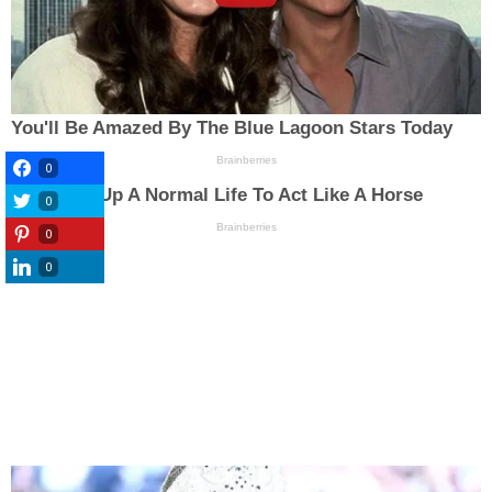
0
0
0
0