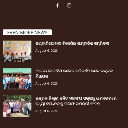
EVEN MORE NEWS
ଭଣ୍ଡାରିପୋଖରୀ ବିଜେପିର ସାମ୍ବାଦିକ ସମ୍ମିଳନୀ
August 6, 2026
ଆଗରପଡା ମହିଳା କଲେଜ ପରିଦର୍ଶନ କଲେ ଭଦ୍ରକ
ବିଧାୟକ
August 6, 2026
ଭଦ୍ରକ ଜିଲ୍ଲା ଦଳିତ ମହାସଂଘ ପକ୍ଷରୁ ଧାମନଗରରେ
ବନ୍ୟା ବିପନ୍ନଙ୍କୁ ରିଲିଫ ସାମଗ୍ରୀ ବଂଟନ
August 6, 2026