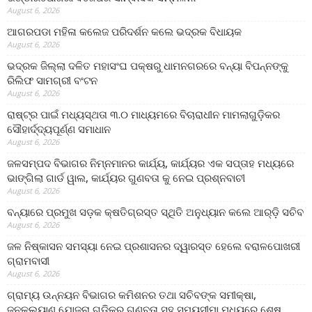
August 6, 2026
ଆଗରପଡା ମହିଳା କଲେଜ ପରିଦର୍ଶନ କଲେ ଭଦ୍ରକ ବିଧାୟକ
August 6, 2026
ଭଦ୍ରକ ଜିଲ୍ଲା ଦଳିତ ମହାସଂଘ ପକ୍ଷରୁ ଧାମନଗରରେ ବନ୍ୟା ବିପନ୍ନଙ୍କୁ
ରିଲିଫ ସାମଗ୍ରୀ ବଂଟନ
August 6, 2026
ରାଷ୍ଟ୍ର ପାଇଁ ମଧ୍ୟସ୍ଥତା ୩.୦ ମାଧ୍ୟମରେ ବିଚାରାଧୀନ ମାମଲାଗୁଡ଼ିକର
ସୌହାର୍ଦ୍ଦ୍ୟପୂର୍ଣ୍ଣ ସମାଧାନ
August 6, 2026
ଜଳସମ୍ପଦ ବିଭାଗର ନିମ୍ନମାନର କାର୍ଯ୍ୟ, କାର୍ଯ୍ୟର ଏକ ସପ୍ତାହ ମଧ୍ୟରେ
ଭାଙ୍ଗିଲା ଗାର୍ଡ ୱାଲ, କାର୍ଯ୍ୟର ଗୁଣବତା କୁ ନେଇ ପ୍ରଶ୍ନବାଚୀ
August 6, 2026
ବନ୍ୟାରେ ପ୍ରମୁଖ ସଡ଼କ କ୍ଷତିଗ୍ରସ୍ତ ସ୍ଥିତି ଅନୁଧ୍ୟାନ କଲେ ଆର୍‌ଡ଼ି ସଚିବ
August 6, 2026
ଜଳ ନିଷ୍କାସନ ସମସ୍ୟା ନେଇ ପ୍ରଶାସନର ଦ୍ୱାରସ୍ତ ହେଲେ ବରାଳପୋଖରୀ
ଗ୍ରାମବାସୀ
August 6, 2026
ଗ୍ରାମ୍ୟ ଉନ୍ନୟନ ବିଭାଗର କମିଶନର ତଥା ସଚିବଙ୍କ ସମୀକ୍ଷା,
ଜନକଲ୍ୟାଣ ଯୋଜନା ଗୁଡିକର ଗୁଣବତା ସହ ସମୟସୀମା ମଧ୍ୟରେ ଶେଷ