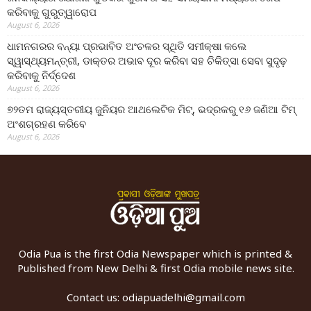
କରିବାକୁ ଗୁରୁତ୍ୱାରୋପ
August 6, 2026
ଧାମନଗରର ବନ୍ୟା ପ୍ରଭାବିତ ଅଂଚଳର ସ୍ଥିତି ସମୀକ୍ଷା କଲେ
ସ୍ୱାସ୍ଥ୍ୟମନ୍ତ୍ରୀ, ଡାକ୍ତର ଅଭାବ ଦୂର କରିବା ସହ ଚିକିତ୍ସା ସେବା ସୁଦୃଢ଼
କରିବାକୁ ନିର୍ଦ୍ଦେଶ
August 6, 2026
୭୨ତମ ରାଜ୍ୟସ୍ତରୀୟ ଜୁନିୟର ଆଥଲେଟିକ ମିଟ୍‌, ଭଦ୍ରକରୁ ୧୬ ଜଣିଆ ଟିମ୍
ଅଂଶଗ୍ରହଣ କରିବେ
August 6, 2026
Odia Pua is the first Odia Newspaper which is printed &
Published from New Delhi & first Odia mobile news site.
Contact us:
odiapuadelhi@gmail.com