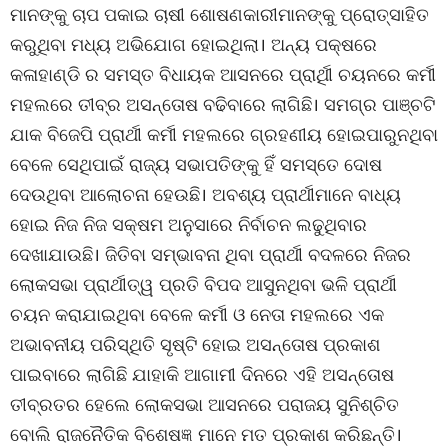
ମାନଙ୍କୁ ଚାପ ପକାଇ ଚାଷୀ ଶୋଷଣକାରୀମାନଙ୍କୁ ପ୍ରୋତ୍ସାହିତ
କରୁଥିବା ମଧ୍ୟ ଅଭିଯୋଗ ହୋଇଥିଲା। ଅନ୍ୟ ପକ୍ଷରେ
କଳାହାଣ୍ଡି ର ସମସ୍ତ ବିଧାୟକ ଆସନରେ ପ୍ରାର୍ଥିୀ ଚୟନରେ କର୍ମୀ
ମହଲରେ ତୀବ୍ର ଅସନ୍ତୋଷ ବଢିବାରେ ଲାଗିଛି। ସମଗ୍ର ପାଞ୍ଚଟି
ଯାକ ବିଜେପି ପ୍ରାର୍ଥୀ କର୍ମୀ ମହଲରେ ଗ୍ରହଣୀୟ ହୋଇପାରୁନଥିବା
ବେଳେ ସେଥିପାଇଁ ରାଜ୍ୟ ସଭାପତିଙ୍କୁ ହିଁ ସମସ୍ତେ ଦୋଷ
ଦେଉଥିବା ଆଲୋଚନା ହେଉଛି। ଅବଶ୍ୟ ପ୍ରାର୍ଥୀମାନେ ବାଧ୍ୟ
ହୋଇ ନିଜ ନିଜ ସକ୍ଷମ ଅନୁସାରେ ନିର୍ବାଚନ ଲଢୁଥିବାର
ଦେଖାଯାଉଛି। ଜିତିବା ସମ୍ଭାବନା ଥିବା ପ୍ରାର୍ଥୀ ବଦଳରେ ନିଜର
ଲୋକସଭା ପ୍ରାର୍ଥୀତ୍ୱ ପ୍ରତି ବିପଦ ଆସୁନଥିବା ଭଳି ପ୍ରାର୍ଥୀ
ଚୟନ କରାଯାଇଥିବା ବେଳେ କର୍ମୀ ଓ ନେତା ମହଲରେ ଏକ
ଅଭାବନୀୟ ପରିସ୍ଥିତି ସୃଷ୍ଟି ହୋଇ ଅସନ୍ତୋଷ ପ୍ରକାଶ
ପାଇବାରେ ଲାଗିଛି ଯାହାକି ଆଗାମୀ ଦିନରେ ଏହି ଅସନ୍ତୋଷ
ତୀବ୍ରତର ହେଲେ ଲୋକସଭା ଆସନରେ ପରାଜୟ ସୁନିଶ୍ଚିତ
ବୋଲି ରାଜନୈତିକ ବିଶେଷଜ୍ଞ ମାନେ ମତ ପ୍ରକାଶ କରିଛନ୍ତି।