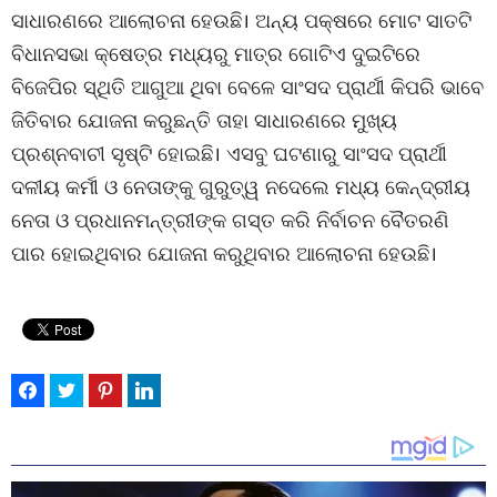
ସାଧାରଣରେ ଆଲୋଚନା ହେଉଛି। ଅନ୍ୟ ପକ୍ଷରେ ମୋଟ ସାତଟି
ବିଧାନସଭା କ୍ଷେତ୍ର ମଧ୍ୟରୁ ମାତ୍ର ଗୋଟିଏ ଦୁଇଟିରେ
ବିଜେପିର ସ୍ଥିତି ଆଗୁଆ ଥିବା ବେଳେ ସାଂସଦ ପ୍ରାର୍ଥୀ କିପରି ଭାବେ
ଜିତିବାର ଯୋଜନା କରୁଛନ୍ତି ତାହା ସାଧାରଣରେ ମୁଖ୍ୟ
ପ୍ରଶ୍ନବାଚୀ ସୃଷ୍ଟି ହୋଇଛି। ଏସବୁ ଘଟଣାରୁ ସାଂସଦ ପ୍ରାର୍ଥୀ
ଦଳୀୟ କର୍ମୀ ଓ ନେତାଙ୍କୁ ଗୁରୁତ୍ୱ ନଦେଲେ ମଧ୍ୟ କେନ୍ଦ୍ରୀୟ
ନେତା ଓ ପ୍ରଧାନମନ୍ତ୍ରୀଙ୍କ ଗସ୍ତ କରି ନିର୍ବାଚନ ବୈତରଣି
ପାର ହୋଇଥିବାର ଯୋଜନା କରୁଥିବାର ଆଲୋଚନା ହେଉଛି।