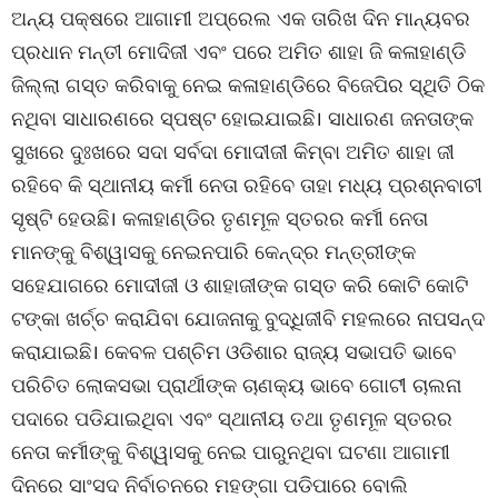
ଅନ୍ୟ ପକ୍ଷରେ ଆଗାମୀ ଅପ୍ରେଲ ଏକ ତାରିଖ ଦିନ ମାନ୍ୟବର
ପ୍ରଧାନ ମନ୍ତୀ ମୋଦିଜୀ ଏବଂ ପରେ ଅମିତ ଶାହା ଜି କଳାହାଣ୍ଡି
ଜିଲ୍ଲା ଗସ୍ତ କରିବାକୁ ନେଇ କଳାହାଣ୍ଡିରେ ବିଜେପିର ସ୍ଥିତି ଠିକ
ନଥିବା ସାଧାରଣରେ ସ୍ପଷ୍ଟ ହୋଇଯାଇଛି। ସାଧାରଣ ଜନତାଙ୍କ
ସୁଖରେ ଦୁଃଖରେ ସଦା ସର୍ବଦା ମୋଦୀଜୀ କିମ୍ବା ଅମିତ ଶାହା ଜୀ
ରହିବେ କି ସ୍ଥାନୀୟ କର୍ମୀ ନେତା ରହିବେ ତାହା ମଧ୍ୟ ପ୍ରଶ୍ନବାଚୀ
ସୃଷ୍ଟି ହେଉଛି। କଳାହାଣ୍ଡିର ତୃଣମୂଳ ସ୍ତରର କର୍ମୀ ନେତା
ମାନଙ୍କୁ ବିଶ୍ୱାସକୁ ନେଇନପାରି କେନ୍ଦ୍ର ମନ୍ତ୍ରୀଙ୍କ
ସହେଯାଗରେ ମୋଦୀଜୀ ଓ ଶାହାଜୀଙ୍କ ଗସ୍ତ କରି କୋଟି କୋଟି
ଟଙ୍କା ଖର୍ଚ୍ଚ କରାଯିବା ଯୋଜନାକୁ ବୁଦ୍ଧିଜୀବି ମହଲରେ ନାପସନ୍ଦ
କରାଯାଇଛି। କେବଳ ପଶ୍ଚିମ ଓଡିଶାର ରାଜ୍ୟ ସଭାପତି ଭାବେ
ପରିଚିତ ଲୋକସଭା ପ୍ରାର୍ଥୀଙ୍କ ଚାଣକ୍ୟ ଭାବେ ଗୋଟୀ ଚାଲନା
ପଦାରେ ପଡିଯାଇଥିବା ଏବଂ ସ୍ଥାନୀୟ ତଥା ତୃଣମୂଳ ସ୍ତରର
ନେତା କର୍ମୀଙ୍କୁ ବିଶ୍ୱାସକୁ ନେଇ ପାରୁନଥିବା ଘଟଣା ଆଗାମୀ
ଦିନରେ ସାଂସଦ ନିର୍ବାଚନରେ ମହଙ୍ଗା ପଡିପାରେ ବୋଲି