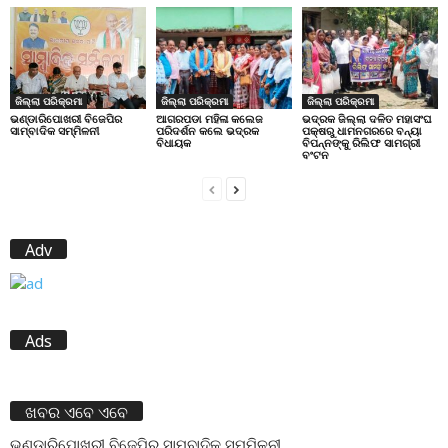
ଜିଲ୍ଲା ପରିକ୍ରମା
ଜିଲ୍ଲା ପରିକ୍ରମା
ଜିଲ୍ଲା ପରିକ୍ରମା
ଭଣ୍ଡାରିପୋଖରୀ ବିଜେପିର
ଆଗରପଡା ମହିଳା କଲେଜ
ଭଦ୍ରକ ଜିଲ୍ଲା ଦଳିତ ମହାସଂଘ
ସାମ୍ବାଦିକ ସମ୍ମିଳନୀ
ପରିଦର୍ଶନ କଲେ ଭଦ୍ରକ
ପକ୍ଷରୁ ଧାମନଗରରେ ବନ୍ୟା
ବିଧାୟକ
ବିପନ୍ନଙ୍କୁ ରିଲିଫ ସାମଗ୍ରୀ
ବଂଟନ
Adv
Ads
ଖବର ଏବେ ଏବେ
ଭଣ୍ଡାରିପୋଖରୀ ବିଜେପିର ସାମ୍ବାଦିକ ସମ୍ମିଳନୀ