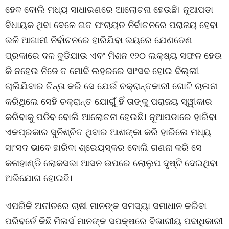
ହେବ ବୋଲି ମଧ୍ୟ ସାଧାରଣରେ ଆଲୋଚନା ହେଉଛି। ନୂଆପଡା
ବିଧାୟକ ଥିବା ବେଳେ ଗତ ପଂଚାୟତ ନିର୍ବାଚନରେ ପରାଜୟ ହେବା
ଭଳି ଆଗାମୀ ନିର୍ବାଚନରେ ହାରିଯିବା ଭୟରେ ଯେଣତେଣ
ପ୍ରକାରେ ଦଳ ବୁଡିଯାଉ ଏବଂ ମିଶନ ୧୨୦ ଲକ୍ଷ୍ୟ ସଫଳ ହେଉ
କି ନହେଉ ନିଜେ ତ ମୋଦି ଲହରରେ ସାଂସଦ ହୋଇ ଦିଲ୍ଲୀ
ଚାଲିଯିବାର ଚିନ୍ତା କରି ସେ ଯେଉଁ ଚକ୍ରାନ୍ତକାରୀ ଗୋଟି ଚାଲନା
କରିଥିଲେ ସେହି ଚକ୍ରାନ୍ତ ଯୋଗୁଁ ହିଁ ତାଙ୍କୁ ପରାଜୟ ସ୍ୱୀକାର
କରିବାକୁ ପଡିବ ବୋଲି ଆଲୋଚନା ହେଉଛି। ନୂଆପଡାରେ ହାରିବା
ଏକପ୍ରକାର ସୁନିଶ୍ଚିତ ଥିବାର ଆଶଙ୍କା କରି ହାରିଲେ ମଧ୍ୟ
ସାଂସଦ ଭାବେ ହାରିବା ଶ୍ରେୟସ୍କର ବୋଲି ଗଣନା କରି ସେ
କଳାହାଣ୍ଡି ଲୋକସଭା ଆସନ ଉପରେ ଲୋଲୁପ ଦୃଷ୍ଟି ଦେଇଥିବା
ଅଭିଯୋଗ ହୋଇଛି।
ଏପରିକି ଅତୀତରେ ଚାଷୀ ମାନଙ୍କ ସମସ୍ୟା ସମାଧାନ କରିବା
ପରିବର୍ତେ କିଛି ମିଲର୍ସ ମାନଙ୍କ ସପକ୍ଷରେ ବିଭାଗୀୟ ପଦାଧିକାରୀ