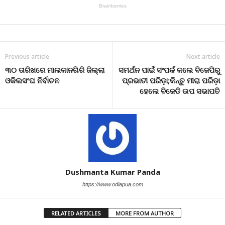
Previous article
Next article
୩୦ ତାରିଖରେ ମାଲକାନଗିରି ଜିଲ୍ଲା
ସମର୍ଥନ ପାଇଁ ସଂପର୍କ କଲେ ବିଜେପିରୁ
ଓକିଲସଂଘ ନିର୍ବାଚନ
ପ୍ରଭାତୀ ପରିଡ଼ା;କିନ୍ତୁ ମୀରା ପରିଡ଼ା
ହେଲେ ବିଜେଡି ଉପ ସଭାପତି
Dushmanta Kumar Panda
https://www.odiapua.com
RELATED ARTICLES
MORE FROM AUTHOR