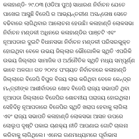
କଳାହାଣ୍ଡି- ୨୯.୦୩ (ଓଡିଆ ପୁଅ) ସାଧାରଣ ନିର୍ବାଚନ ଯେତେ
ପାଖେଇ ଆସୁଛି ବିଜେପି ର ଆଭ୍ୟନ୍ତରୀଣ ଅସନ୍ତୋଷ ସେତେ
ବଢିବାରେ ଲାଗିଥିବାର ଆଲୋଚନା ହେଉଛି। କଳାହାଣ୍ଡି ଲୋକସଭା
ନିର୍ବାଚନ ମଣ୍ଡଳୀ ଅଧିନରେ କଳାହାଣ୍ଡିର ପାଞ୍ଚଟି ଏବଂ
ନୂଆପଡାର ଦୁଇଟି ବିଧାନସଭା ନିର୍ବାଚନ ମଣ୍ଡଳୀ ପରିସରଭୁକ୍ତ
ହୋଇଥିବା ବେଳେ ଉଭୟ ଜିଲ୍ଲାର ଭୌଗୋଳିକ ସ୍ଥିତି ଏପରିକି
ଉଭୟ ଜିଲ୍ଲାର ସାମାଜିକ ଓ ଅର୍ଥନୈତିକ ସ୍ଥିତି ମଧ୍ୟ ସମ୍ପୂର୍ଣ୍ଣ
ଭାବେ ଅଳଗା। ଗତ ୨୦୧୪ ପଂଚାୟତ ନିର୍ବାଚନରେ କଳାହାଣ୍ଡି
ଜିଲ୍ଲାରେ ବିଜେପି ବିପୁଳ ବିଜୟ ଲାଭ କରିଥିବା ବେଳେ କେନ୍ଦ୍ର
ମନ୍ତ୍ରୀଙ୍କ ଆଶୀର୍ବାଦରେ ଖୋଦ ବିଜେପି ରାଜ୍ୟ ସଭାପତି ଥିବା
ନୂଆପଡା ଜିଲ୍ଲାରେ ବିଜେପିର ଶୋଚନୀୟ ପରାଜୟ ହୋଇଥିଲା।
ସେହିଦିନୁ ନୂଆପଡାରେ ବିଜେପିର ସ୍ଥିତି ଖରାପ ହେବାକୁ ଲାଗିଲା
ଏବଂ ରାଜ୍ୟ ସଭାପତି କଳାହାଣ୍ଡି ଲୋକସଭା ଆସନ ଉପରେ
ଲୋଲୁପ ଦୃଷ୍ଟି ପକାଇ ଚାଣକ୍ୟ ନୀତି ଆପଣାଇ ଗୋଟି ଚାଲନା
କରିବାକୁ ଲାଗିଥିଲେ। ଏନେଇ ଗଣମାଧ୍ୟମରେ ପୂର୍ବାଭାସ