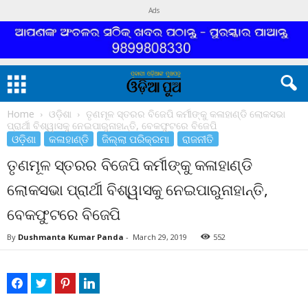
Ads
Home
ଓଡ଼ିଶା
ତୃଣମୂଳ ସ୍ତରର ବିଜେପି କର୍ମୀଙ୍କୁ କଳାହାଣ୍ଡି ଲୋକସଭା
ପ୍ରାର୍ଥୀ ବିଶ୍ୱାସକୁ ନେଇପାରୁନାହାନ୍ତି, ବେକଫୁଟରେ ବିଜେପି
ଓଡ଼ିଶା
କଳାହାଣ୍ଡି
ଜିଲ୍ଲା ପରିକ୍ରମା
ରାଜନୀତି
ତୃଣମୂଳ ସ୍ତରର ବିଜେପି କର୍ମୀଙ୍କୁ କଳାହାଣ୍ଡି
ଲୋକସଭା ପ୍ରାର୍ଥୀ ବିଶ୍ୱାସକୁ ନେଇପାରୁନାହାନ୍ତି,
ବେକଫୁଟରେ ବିଜେପି
By
Dushmanta Kumar Panda
-
March 29, 2019
552