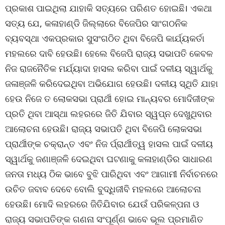
ପ୍ରକାଶ ପାଇଥିଲା ଯାହାକି ସତ୍ୟରେ ପରିଣତ ହୋଇଛି। ଏକଥା
ସତ୍ୟ ଯେ, କଳାହାଣ୍ଡି ଜିଲ୍ଲାରେ ବିଜେପିର ସାଂଗଠନିକ
ବ୍ୟବସ୍ଥା ଏକପ୍ରକାର ସୁସଂଗଠିତ ଥିବା ବିଜେପି କାର୍ଯ୍ୟକର୍ତା
ମହଲରେ ଦାବି ହେଉଛି। ହେଲେ ବିଜେପି ରାଜ୍ୟ ସଭାପତି କେବଳ
ନିଜ ରାଜନୈତିକ ମର୍ଯ୍ୟାଦା ହାସଲ କରିବା ପାଇଁ ଦଳୀୟ ସ୍ୱାର୍ଥକୁ
ଜଳାଞ୍ଜଳି କରିଦେଇଥିବା ଅଭିଯୋଗ ହେଉଛି। ଦଳୀୟ ସ୍ଥିତି ଯାହା
ହେଉ ନିଜେ ତ ଲୋକସଭା ପ୍ରାର୍ଥୀ ହୋଇ ମାନ୍ୟବର ମୋଦିଜୀଙ୍କ
ପ୍ରତି ଥିବା ଆସ୍ଥା ଲହରରେ ଜିତି ଯିବାର ସ୍ୱପ୍ନ ଦେଖୁଥିବାର
ଆଲୋଚନା ହେଉଛି। ରାଜ୍ୟ ସଭାପତି ଥିବା ବିଜେପି ଲୋକସଭା
ପ୍ରାର୍ଥୀଙ୍କ ଚକ୍ରାନ୍ତ ଏବଂ ନିଜ ର୍ପ୍ରାର୍ଥୀତ୍ୱ ହାସଲ ପାଇଁ ଦଳୀୟ
ସ୍ୱାର୍ଥକୁ ଜଣାଞ୍ଜଳି ଦେଇଥିବା ଘଟଣାକୁ କଳାହାଣ୍ଡିର ସାଧାରଣ
ଜନତା ମଧ୍ୟ ଠିକ ଭାବେ ବୁଝି ପାରିଥିବା ଏବଂ ଆଗାମୀ ନିର୍ବାଚନରେ
ଉଚିତ ଜବାବ ଦେବେ ବୋଲି ବୁଦ୍ଧିଜୀବି ମହଲରେ ଆଲୋଚନା
ହେଉଛି। ମୋଦି ଲହରରେ ଜିତିଯିବାର ଯେଉଁ ପରିକଳ୍ପନା ଓ
ରାଜ୍ୟ ସଭାପତିଙ୍କ ଗଣନା ସଂପୂର୍ଣ୍ଣ ଭାବେ ଭୂଲ ପ୍ରମାଣିତ