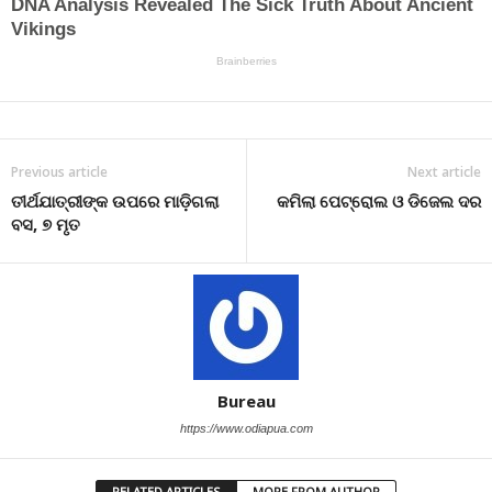
Previous article
Next article
ତୀର୍ଥଯାତ୍ରୀଙ୍କ ଉପରେ ମାଡ଼ିଗଲା
କମିଲା ପେଟ୍ରୋଲ ଓ ଡିଜେଲ ଦର
ବସ, ୭ ମୃତ
Bureau
https://www.odiapua.com
RELATED ARTICLES
MORE FROM AUTHOR