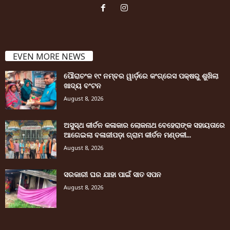
EVEN MORE NEWS
ପୌରାଚଂଳ ୧୯ ନମ୍ବର ୱାର୍ଡ଼ରେ କଂଗ୍ରେସ ପକ୍ଷରୁ ଶୁଖିଲା
ଖାଦ୍ୟ ବଂଟନ
August 8, 2026
ଅସୁସ୍ଥ କୀର୍ତନ କଳାକାର ଲୋକନାଥ ବେହେରାଙ୍କ ସହାୟତାରେ
ଆଗେଇଲା ବଳାଜୀପଡ଼ା ଗ୍ରାମ କୀର୍ତନ ମଣ୍ଡଳୀ...
August 8, 2026
ସରକାରୀ ଘର ଯାହା ପାଇଁ ସାତ ସପନ
August 8, 2026