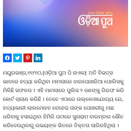
ମୟୁରଭଞ୍ଜ,୧୧/୧୦,(ଓଡ଼ିଆ ପୁଅ ପି ନାଏକ): ଅତି ବିଭତ୍ସ
ଭାବରେ ହତ୍ୟା କରିଥିବା ମାମଲାରେ ଝାରପୋଖରିଆ ପୋଲିସକୁ
ମିଳିଛି ସଫଳତା । ଏହି ମାମଲାରେ ପୁଲିସ ୨ ଜଣଙ୍କୁ ଗିରଫ କରି
କୋର୍ଟ ଚାଲାଣ କରିଛି । ତେବେ ଏଠାରେ ଉଲ୍ଲେଖଯୋଗ୍ୟ ଯେ,
ହତ୍ୟାକାରୀ ଲାଲମୋହନ ବେହେରା ତାଙ୍କ ପୋଖରୀରୁ ମାଛ
ଧରିବାକୁ ବସାଇଥିବା ଝିମିରି ପଟାରେ ସୁନାରାମ ବାରମ୍ବାର ଶୌଚ
କରିଦେଉଥିବାରୁ ଉଭୟଙ୍କ ଭିତରେ ତିକ୍ତତା ଲାଗିରହିଥିଲା ।