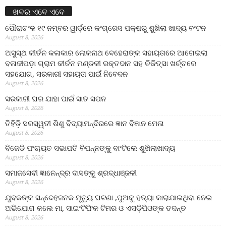
ଖବର ଏବେ ଏବେ
ପୌରାଚଂଳ ୧୯ ନମ୍ବର ୱାର୍ଡ଼ରେ କଂଗ୍ରେସ ପକ୍ଷରୁ ଶୁଖିଲା ଖାଦ୍ୟ ବଂଟନ
August 8, 2026
ଅସୁସ୍ଥ କୀର୍ତନ କଳାକାର ଲୋକନାଥ ବେହେରାଙ୍କ ସହାୟତାରେ ଆଗେଇଲା
ବଳାଜୀପଡ଼ା ଗ୍ରାମ କୀର୍ତନ ମଣ୍ଡଳୀ ରକ୍ତଦାନ ସହ ଚିକିତ୍ସା ଖର୍ଚ୍ଚରେ
ସହଯୋଗ, ସରକାରୀ ସହାୟତା ପାଇଁ ନିବେଦନ
August 8, 2026
ସରକାରୀ ଘର ଯାହା ପାଇଁ ସାତ ସପନ
August 8, 2026
ତିହିଡି଼ ସରସ୍ୱତୀ ଶିଶୁ ବିଦ୍ୟାମନ୍ଦିରରେ ଜ୍ଞାନ ବିଜ୍ଞାନ ମେଳା
August 8, 2026
ବିଜେଡି ପଂଚାୟତ ସଭାପତି ବିପନ୍ନଙ୍କୁ ବାଂଟିଲେ ଶୁଖିଲାଖାଦ୍ୟ
August 8, 2026
ସମାଜସେବୀ ଜ୍ଞାନେନ୍ଦ୍ର ଦାସଙ୍କୁ ଶ୍ରଦ୍ଧାଞ୍ଜଳୀ
August 8, 2026
ଯୁବକଙ୍କ ସନ୍ଦେହଜନକ ମୃତ୍ୟୁ ଘଟଣା ,ପୁଅକୁ ହତ୍ୟା କାରାଯାଇଥିବା ନେଇ
ଅଭିଯୋଗ କଲେ ମା, ସାଇଂଟିଫିକ ଟିମର ଓ ଏସଡ଼ିପିଓଙ୍କ ତଦନ୍ତ
August 8, 2026