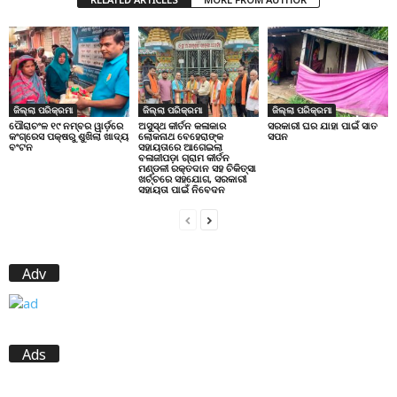
ଜିଲ୍ଲା ପରିକ୍ରମା
ଜିଲ୍ଲା ପରିକ୍ରମା
ଜିଲ୍ଲା ପରିକ୍ରମା
ପୌରାଚଂଳ ୧୯ ନମ୍ବର ୱାର୍ଡ଼ରେ
ଅସୁସ୍ଥ କୀର୍ତନ କଳାକାର
ସରକାରୀ ଘର ଯାହା ପାଇଁ ସାତ
କଂଗ୍ରେସ ପକ୍ଷରୁ ଶୁଖିଲା ଖାଦ୍ୟ
ଲୋକନାଥ ବେହେରାଙ୍କ
ସପନ
ବଂଟନ
ସହାୟତାରେ ଆଗେଇଲା
ବଳାଜୀପଡ଼ା ଗ୍ରାମ କୀର୍ତନ
ମଣ୍ଡଳୀ ରକ୍ତଦାନ ସହ ଚିକିତ୍ସା
ଖର୍ଚ୍ଚରେ ସହଯୋଗ, ସରକାରୀ
ସହାୟତା ପାଇଁ ନିବେଦନ
Adv
Ads