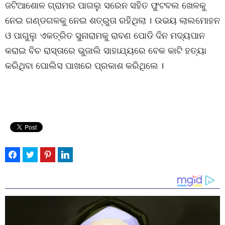
ଜଟିଆଶୋଳ ଗ୍ରାମର ପାଗଲୁ ସରେନ ସହିତ ଫୁଟବଲ ଖେଳକୁ
ନେଇ ଗଣ୍ଡଗଳକୁ ନେଇ ଶତ୍ରୁତା ରହିଥିଲା । ଉଭୟ ଲାଲମୋହନ
ଓ ପାଗୁଲୁ ଏକତ୍ରିତ ସୁନାରାମକୁ ରାବଣ ପୋଡି ଦିନ ମଦ୍ୟପାନ
କରାଇ ବିଚ ରାସ୍ତାରେ ଭୁଜାଲି ସାହାଯ୍ୟରେ ବେକ କାଟି ହତ୍ୟା
କରିଥିବା ପୋଲିସ ପାଖରେ ପ୍ରକାଶ କରିଥିଲେ ।