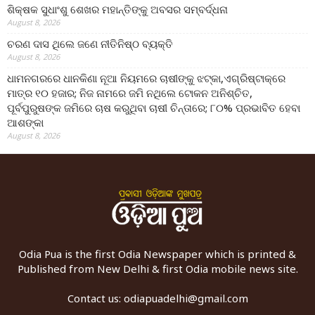
ଶିକ୍ଷକ ସୁଧାଂଶୁ ଶେଖର ମହାନ୍ତିଙ୍କୁ ଅବସର ସମ୍ବର୍ଦ୍ଧନା
August 8, 2026
ଚରଣ ଦାସ ଥିଲେ ଜଣେ ନୀତିନିଷ୍ଠ ବ୍ୟକ୍ତି
August 8, 2026
ଧାମନଗରରେ ଧାନକିଣା ନୂଆ ନିୟମରେ ଚାଷୀଙ୍କୁ ଝଟ୍‌କା,ଏଗ୍ରିଷ୍ଟାକ୍‌ରେ
ମାତ୍ର ୧୦ ହଜାର; ନିଜ ନାମରେ ଜମି ନଥିଲେ ଟୋକନ ଅନିଶ୍ଚିତ,
ପୂର୍ବପୁରୁଷଙ୍କ ଜମିରେ ଚାଷ କରୁଥିବା ଚାଷୀ ଚିନ୍ତାରେ; ୮୦% ପ୍ରଭାବିତ ହେବା
ଆଶଙ୍କା
August 8, 2026
Odia Pua is the first Odia Newspaper which is printed &
Published from New Delhi & first Odia mobile news site.
Contact us:
odiapuadelhi@gmail.com