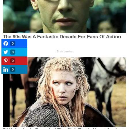
0
0
0
0