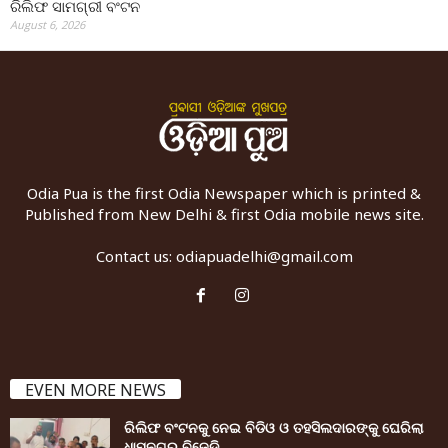
ରିଲିଫ ସାମଗ୍ରୀ ବଂଟନ
August 6, 2026
Odia Pua is the first Odia Newspaper which is printed &
Published from New Delhi & first Odia mobile news site.
Contact us:
odiapuadelhi@gmail.com
EVEN MORE NEWS
ରିଲିଫ ବଂଟନକୁ ନେଇ ବିଡିଓ ଓ ତହସିଲଦାରଙ୍କୁ ଘେରିଲା
ଧାମନଗର ବିଜେଡି