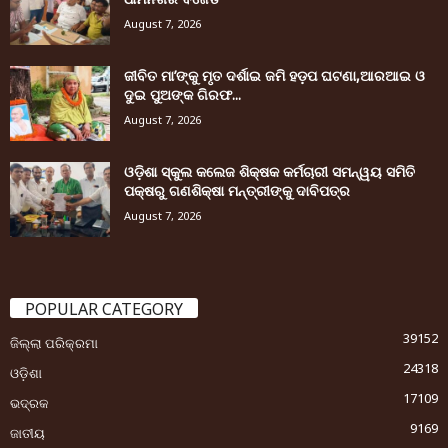
August 7, 2026
ଜୀବିତ ମା’ଙ୍କୁ ମୃତ ଦର୍ଶାଇ ଜମି ହଡ଼ପ ଘଟଣା,ଆରଆଇ ଓ
ଦୁଇ ପୁଅଙ୍କ ଗିରଫ...
August 7, 2026
ଓଡ଼ିଶା ସ୍କୁଲ କଲେଜ ଶିକ୍ଷକ କର୍ମଚାରୀ ସମନ୍ୱୟ ସମିତି
ପକ୍ଷରୁ ଗଣଶିକ୍ଷା ମନ୍ତ୍ରୀଙ୍କୁ ଦାବିପତ୍ର
August 7, 2026
POPULAR CATEGORY
39152
ଜିଲ୍ଲା ପରିକ୍ରମା
24318
ଓଡ଼ିଶା
17109
ଭଦ୍ରକ
9169
ଜାତୀୟ