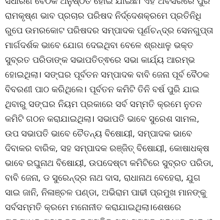
ସଧାରଣ ବୈଠକ ଅନୁଷ୍ଠିତ ହୋଇ ଯାଇଛି। ଏହି ଅବସରରେ ପୁରି
ରାମକୃଷ୍ଣ ଭାବ ପ୍ରଚାର ପରିଷଦ ନିର୍ଦ୍ଦେଶକ୍ରମେ ପ୍ରତିନିଧି
ରୁପେ ଉମରକୋଟ ପରିଷଦର ସମ୍ପାଦକ ପୂର୍ଣଚନ୍ଦ୍ର ସେନଗୁପ୍ତା
ମାର୍ଗଦର୍ଶକ ଭାବେ ଯୋଗ ଦେଇଥିବା ବେଳେ ଶ୍ରଧାଳୁ ଭକ୍ତ
ସୁବ୍ରତ ପରିଡାଙ୍କ ସଭାପତିତ୍ଵରେ ସଭା କାର୍ଯ୍ୟ ଆରମ୍ଭ
ହୋଇଥିଲା। ସଙ୍ଘର ପୂର୍ବତନ ସମ୍ପାଦକ ବାବି ଜେନା ପୂର୍ବ ବୈଠକ
ବିବରଣୀ ପାଠ କରିଥିଲେ। ପୂର୍ବତନ କମିଟି ତିନି ବର୍ଷ ପୁରି ଯାଇ
ଥିବାରୁ ସଙ୍ଘର ନିୟମ ପ୍ରକାରେ ସର୍ବ ସମ୍ମତି କ୍ରମେ ନୁତନ
କମିଟି ଗଠନ କରାଯାଇଥିଲା। ସଭାପତି ଭାବେ ସୁରେଶ ସାମଲ,
ଉପ ସଭାପତି ଭାବେ ଚୈତନ୍ୟ ବିଷୋୟୀ, ସମ୍ପାଦକ ଭାବେ
ଦିବାକର ବାରିକ, ସହ ସମ୍ପାଦକ ରଞ୍ଜିତ୍ ବିଷୋୟୀ, କୋଷାଧକ୍ଷ
ଭାବେ ରଘୁନାଥ ବିଷୋୟୀ, ଉପଦେଷ୍ଟା କମିଟିରେ ସୁବ୍ରତ ପରିଡା,
ବାବି ଜେନା, ଡ ସୁରେନ୍ଦ୍ର ନାଥ ଦାସ, ରାଧାନାଥ ବେହେରା, ଯୁଗ
ସାଇ ଜାନି, ନିଳାଞ୍ଚଳ ପଣ୍ଡା, ଅଭିରାମ ପାଢୀ ପ୍ରମୁଖ ମାନଙ୍କୁ
ସର୍ବସମ୍ମତି କ୍ରମେ ମନୋନୀତ କରାଯାଇଥିଲା।ଶେଷରେ