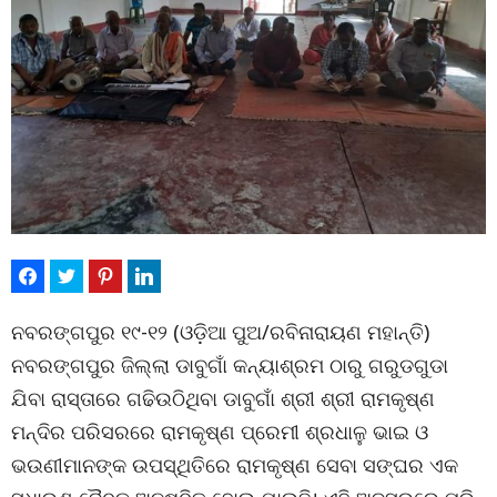
ନବରଙ୍ଗପୁର ୧୯-୧୨ (ଓଡ଼ିଆ ପୁଅ/ରବିନାରାୟଣ ମହାନ୍ତି)
ନବରଙ୍ଗପୁର ଜିଲ୍ଲା ଡାବୁଗାଁ କନ୍ୟାଶ୍ରମ ଠାରୁ ଗରୁଡଗୁଡା
ଯିବା ରାସ୍ତାରେ ଗଢିଉଠିଥିବା ଡାବୁଗାଁ ଶ୍ରୀ ଶ୍ରୀ ରାମକୃଷ୍ଣ
ମନ୍ଦିର ପରିସରରେ ରାମକୃଷ୍ଣ ପ୍ରେମୀ ଶ୍ରଧାଳୁ ଭାଇ ଓ
ଭଉଣୀମାନଙ୍କ ଉପସ୍ଥିତିରେ ରାମକୃଷ୍ଣ ସେବା ସଙ୍ଘର ଏକ