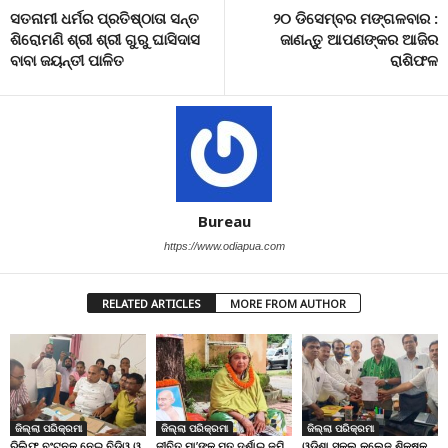
ସତନାମୀ ଧର୍ମର ପ୍ରତିଷ୍ଠାତା ସନ୍ତ
୨୦ ଡିସେମ୍ବର ମଙ୍ଗଳବାର :
ଶିରୋମଣି ଶ୍ରୀ ଶ୍ରୀ ଗୁରୁ ଘାସିଦାସ
ଜାଣନ୍ତୁ ଆପଣଙ୍କର ଆଜିର
ବାବା ଜୟନ୍ତୀ ପାଳିତ
ରାଶିଫଳ
Bureau
https://www.odiapua.com
RELATED ARTICLES
MORE FROM AUTHOR
ଜିଲ୍ଲା ପରିକ୍ରମା
ଜିଲ୍ଲା ପରିକ୍ରମା
ଜିଲ୍ଲା ପରିକ୍ରମା
ରିଲିଫ ବଂଟନକୁ ନେଇ ବିଡିଓ ଓ
ଜୀବିତ ମା’ଙ୍କୁ ମୃତ ଦର୍ଶାଇ ଜମି
ଓଡ଼ିଶା ସ୍କୁଲ କଲେଜ ଶିକ୍ଷକ