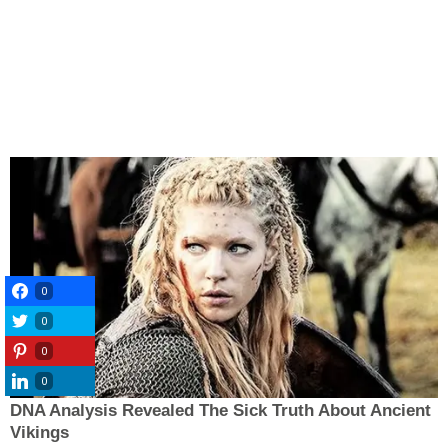
0
0
0
0