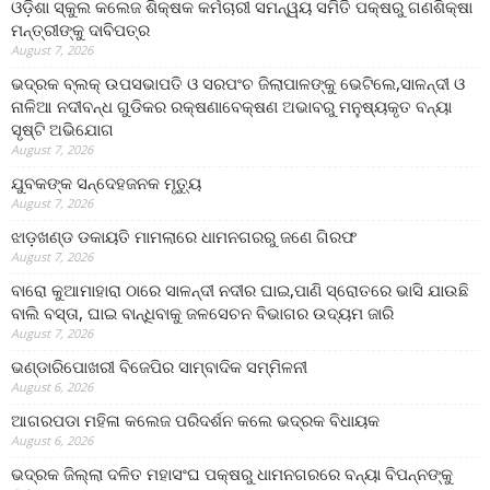
ଓଡ଼ିଶା ସ୍କୁଲ କଲେଜ ଶିକ୍ଷକ କର୍ମଚାରୀ ସମନ୍ୱୟ ସମିତି ପକ୍ଷରୁ ଗଣଶିକ୍ଷା
ମନ୍ତ୍ରୀଙ୍କୁ ଦାବିପତ୍ର
August 7, 2026
ଭଦ୍ରକ ବ୍ଲକ୍ ଉପସଭାପତି ଓ ସରପଂଚ ଜିଲାପାଳଙ୍କୁ ଭେଟିଲେ,ସାଳନ୍ଦୀ ଓ
ନାଳିଆ ନଦୀବନ୍ଧ ଗୁଡିକର ରକ୍ଷଣାବେକ୍ଷଣ ଅଭାବରୁ ମନୁଷ୍ୟକୃତ ବନ୍ୟା
ସୃଷ୍ଟି ଅଭିଯୋଗ
August 7, 2026
ଯୁବକଙ୍କ ସନ୍ଦେହଜନକ ମୃତ୍ୟୁ
August 7, 2026
ଝାଡ଼ଖଣ୍ଡ ଡକାୟତି ମାମଲାରେ ଧାମନଗରରୁ ଜଣେ ଗିରଫ
August 7, 2026
ବାରୋ କୁଆମାହାରା ଠାରେ ସାଳନ୍ଦୀ ନଦୀର ଘାଇ,ପାଣି ସ୍ରୋତରେ ଭାସି ଯାଉଛି
ବାଲି ବସ୍ତା, ଘାଇ ବାନ୍ଧିବାକୁ ଜଳସେଚନ ବିଭାଗର ଉଦ୍ୟମ ଜାରି
August 7, 2026
ଭଣ୍ଡାରିପୋଖରୀ ବିଜେପିର ସାମ୍ବାଦିକ ସମ୍ମିଳନୀ
August 6, 2026
ଆଗରପଡା ମହିଳା କଲେଜ ପରିଦର୍ଶନ କଲେ ଭଦ୍ରକ ବିଧାୟକ
August 6, 2026
ଭଦ୍ରକ ଜିଲ୍ଲା ଦଳିତ ମହାସଂଘ ପକ୍ଷରୁ ଧାମନଗରରେ ବନ୍ୟା ବିପନ୍ନଙ୍କୁ