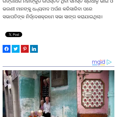
ଗଙ୍ଗାଧର ମହାଙ୍କୁଡ ଉପସ୍ତିତ ଥିବା ସମସ୍ତ ଶ୍ରଧାଳୁ ଭାଇ ଓ
ଭଉଣୀ ମାନଙ୍କୁ ଧନ୍ୟବାଦ ଅର୍ପଣ କରିସାରିବା ପରେ
ସଭାପତିଙ୍କ ନିର୍ଦ୍ଦେଶକ୍ରମେ ସଭା ସାଙ୍ଗ କରାଯାଇଥିଲା।