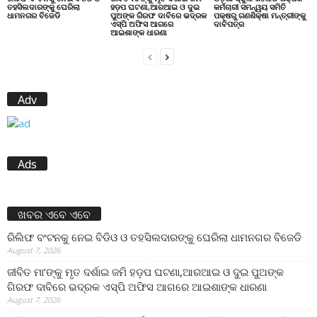
ତହସିଲଦାରଙ୍କୁ ଘେରିଲା
ହଡ଼ପ ଘଟଣା,ଆରଆଇ ଓ ଦୁଇ
କର୍ମଚାରୀ ସମନ୍ୱୟ ସମିତି
ଧାମନଗର ବିଜେଡି
ପୁଅଙ୍କ ଗିରଫ ଦାବିରେ ଭଦ୍ରକ
ପକ୍ଷରୁ ଗଣଶିକ୍ଷା ମନ୍ତ୍ରୀଙ୍କୁ
ଏସ୍‌ପି ଅଫିସ ଆଗରେ
ଦାବିପତ୍ର
ଆଇଶାଙ୍କ ଧାରଣା
Adv
Ads
ଖବର ଏବେ ଏବେ
ରିଲିଫ ବଂଟନକୁ ନେଇ ବିଡିଓ ଓ ତହସିଲଦାରଙ୍କୁ ଘେରିଲା ଧାମନଗର ବିଜେଡି
August 7, 2026
ଜୀବିତ ମା’ଙ୍କୁ ମୃତ ଦର୍ଶାଇ ଜମି ହଡ଼ପ ଘଟଣା,ଆରଆଇ ଓ ଦୁଇ ପୁଅଙ୍କ
ଗିରଫ ଦାବିରେ ଭଦ୍ରକ ଏସ୍‌ପି ଅଫିସ ଆଗରେ ଆଇଶାଙ୍କ ଧାରଣା
August 7, 2026