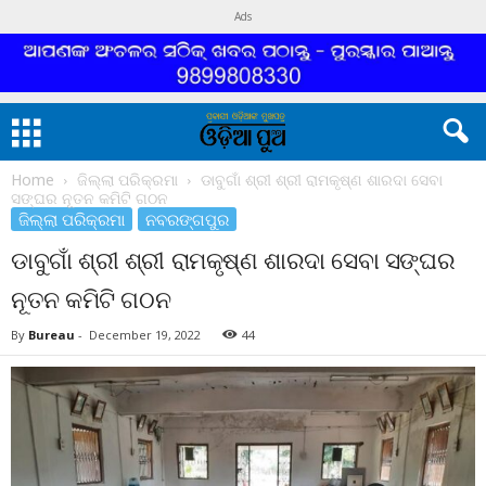
Ads
Home
ଜିଲ୍ଲା ପରିକ୍ରମା
ଡାବୁଗାଁ ଶ୍ରୀ ଶ୍ରୀ ରାମକୃଷ୍ଣ ଶାରଦା ସେବା
ସଙ୍ଘର ନୂତନ କମିଟି ଗଠନ
ଜିଲ୍ଲା ପରିକ୍ରମା
ନବରଙ୍ଗପୁର
ଡାବୁଗାଁ ଶ୍ରୀ ଶ୍ରୀ ରାମକୃଷ୍ଣ ଶାରଦା ସେବା ସଙ୍ଘର
ନୂତନ କମିଟି ଗଠନ
By
Bureau
-
December 19, 2022
44