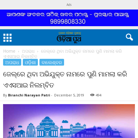
Ads
Home
ଅପରାଧ
ଜେଲ୍‌ରେ ଥିବା ଅଭିଯୁକ୍ତ ନାମରେ ପୁଣି ମାମଲା କରି
ଏଏସଆଇ ନିଲମ୍ବିତ
ଅପରାଧ
ଓଡ଼ିଶା
ବାଲେଶ୍ବର
ଜେଲ୍‌ରେ ଥିବା ଅଭିଯୁକ୍ତ ନାମରେ ପୁଣି ମାମଲା କରି
ଏଏସଆଇ ନିଲମ୍ବିତ
By
Biranchi Narayan Patri
-
December 5, 2019
494