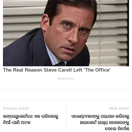
Previous article
Next article
କଙ୍ଗାରୁକୋର୍ଟରେ ଏକ ପରିବାରକୁ
ଏଜେଣ୍ଟମାନଙ୍କୁ ଥଇଥାନ କରିବାକୁ
ନିଆଁ-ପାଣି ଅଟକ
ହାଇକୋର୍ଟ ରାଜ୍ୟ ସରକାରଙ୍କୁ
ଦେଲେ ନିର୍ଦେଶ