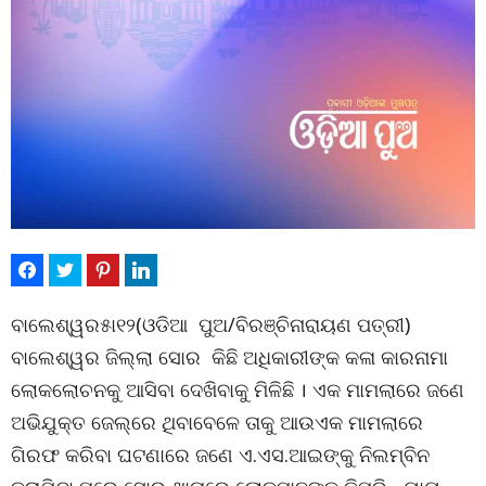
ବାଲେଶ୍ୱର୫ା୧୨(ଓଡିଆ ପୁଅ/ବିରଞ୍ଚିନାରାୟଣ ପତ୍ରୀ)
ବାଲେଶ୍ୱର ଜିଲ୍ଲା ସୋର କିଛି ଅଧିକାରୀଙ୍କ କଳା କାରନାମା
ଲୋକଲୋଚନକୁ ଆସିବା ଦେଖିବାକୁ ମିଳିଛି । ଏକ ମାମଲାରେ ଜଣେ
ଅଭିଯୁକ୍ତ ଜେଲ୍‌ରେ ଥିବାବେଳେ ତାକୁ ଆଉଏକ ମାମଲାରେ
ଗିରଫ କରିବା ଘଟଣାରେ ଜଣେ ଏ.ଏସ.ଆଇଙ୍କୁ ନିଲମ୍ବିନ