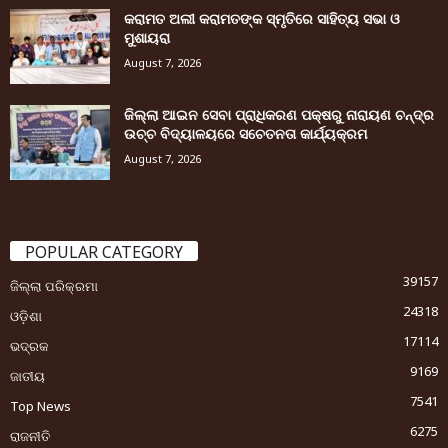
କରାମତ ଅଲୀ କରାମତଙ୍କ ସ୍ମୃତିରେ ସାହିତ୍ୟ ସଭା ଓ
ମୁଶାୟରା
August 7, 2026
ଜିଲ୍ଲା ଆଇନ ସେବା ପ୍ରାଧିକରଣ ପକ୍ଷରୁ ନାରାୟଣ ଚନ୍ଦ୍ର
ଉଚ୍ଚ ବିଦ୍ୟାଳୟରେ ସଚେତନତା କାର୍ଯ୍ୟକ୍ରମ
August 7, 2026
POPULAR CATEGORY
39157
ଜିଲ୍ଲା ପରିକ୍ରମା
24318
ଓଡ଼ିଶା
17114
ଭଦ୍ରକ
9169
ଜାତୀୟ
7541
Top News
6275
ରାଜନୀତି