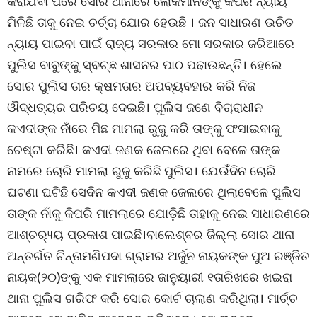
କରାଯିବା ପରେ ସୋର ଥାନାରେ ଲୋକମାନଙ୍କୁ କିପରି ନ୍ୟାୟ
ମିଳିଛି ତାକୁ ନେଇ ଚର୍ଚ୍ଚା ଯୋର ହେଉଛି । ଜନ ସାଧାରଣ ଉଚିତ
ନ୍ୟାୟ ପାଇବା ପାଇଁ ରାଜ୍ୟ ସରକାର ମୋ ସରକାର ଜରିଆରେ
ପୁଲିସ ବାବୁଙ୍କୁ ସ୍ବଚ୍ଛ ଶାସନର ପାଠ ପଢାଉଛନ୍ତି। ହେଲେ
ସୋର ପୁଲିସ ତାର କ୍ଷମତାର ଅପବ୍ୟବହାର କରି ନିଜ
ଔଦ୍ଧତ୍ୟର ପରିଚୟ ଦେଇଛି। ପୁଲିସ ଜଣେ ବିଚାରାଧୀନ
କଏଦୀଙ୍କ ନାଁରେ ମିଛ ମାମଲା ରୁଜୁ କରି ତାଙ୍କୁ ଫସାଇବାକୁ
ଚେଷ୍ଟା କରିଛି। କଏଦୀ ଜଣକ ଜେଲରେ ଥିବା ବେଳେ ତାଙ୍କ
ନାମରେ ଚୋରି ମାମଲା ରୁଜୁ କରିଛି ପୁଲିସ। ଯେଉଁଦିନ ଚୋରି
ଘଟଣା ଘଟିଛି ସେଦିନ କଏଦୀ ଜଣକ ଜେଲରେ ଥିଲାବେଳେ ପୁଲିସ
ତାଙ୍କ ନାଁକୁ କିପରି ମାମଲାରେ ଯୋଡ଼ିଛି ତାହାକୁ ନେଇ ସାଧାରଣରେ
ଆଶ୍ଚର‌୍ୟ୍ୟ ପ୍ରକାଶ ପାଇଛି।ବାଲେଶ୍ବର ଜିଲ୍ଲା ସୋର ଥାନା
ଅନ୍ତର୍ଗତ ଚିନ୍ତାମଣିପଦା ଗ୍ରାମର ଅର୍ଜୁନ ନାୟକଙ୍କ ପୁଅ ରଞ୍ଜିତ
ନାୟକ(୨୦)ଙ୍କୁ ଏକ ମାମଲାରେ ଜାନୁୟାରୀ ୧ତାରିଖରେ ଖଇରା
ଥାନା ପୁଲିସ ଗରିଫ କରି ସୋର କୋର୍ଟ ଚାଲାଣ କରିଥିଲା। ମାର୍ଚ୍ଚ