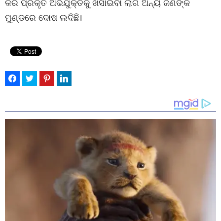
କରି ପ୍ରକୃତ ଅଭିଯୁକ୍ତକୁ ଖସାଇବା ଲାଗି ଅନ୍ୟ ଜଣଙ୍କ
ମୁଣ୍ଡରେ ଦୋଷ ଲଦିଛି।