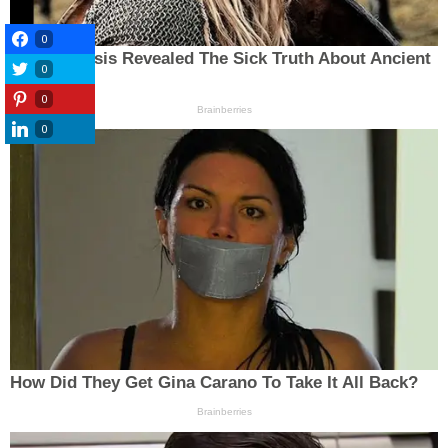
0
0
0
0