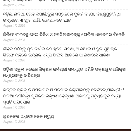
August 7, 2026
ବଢ଼ିଲା ନାଳିଆ ରେବ କପାଳି,ଦୁଇ ସପ୍ତାହରେ ଦୁଇଟି ବନ୍ୟା, ବିଷ୍ଣୁପୁରବିନ୍ଧା
ରାସ୍ତାରେ ୩ ଫୁଟ ପାଣି, ଇଟାପାଳରେ ଘାଇ
August 7, 2026
ରିଲିଫ ବଂଟନକୁ ନେଇ ବିଡିଓ ଓ ତହସିଲଦାରଙ୍କୁ ଘେରିଲା ଧାମନଗର ବିଜେଡି
August 7, 2026
ଜୀବିତ ମା’ଙ୍କୁ ମୃତ ଦର୍ଶାଇ ଜମି ହଡ଼ପ ଘଟଣା,ଆରଆଇ ଓ ଦୁଇ ପୁଅଙ୍କ
ଗିରଫ ଦାବିରେ ଭଦ୍ରକ ଏସ୍‌ପି ଅଫିସ ଆଗରେ ଆଇଶାଙ୍କ ଧାରଣା
August 7, 2026
ଓଡ଼ିଶା ସ୍କୁଲ କଲେଜ ଶିକ୍ଷକ କର୍ମଚାରୀ ସମନ୍ୱୟ ସମିତି ପକ୍ଷରୁ ଗଣଶିକ୍ଷା
ମନ୍ତ୍ରୀଙ୍କୁ ଦାବିପତ୍ର
August 7, 2026
ଭଦ୍ରକ ବ୍ଲକ୍ ଉପସଭାପତି ଓ ସରପଂଚ ଜିଲାପାଳଙ୍କୁ ଭେଟିଲେ,ସାଳନ୍ଦୀ ଓ
ନାଳିଆ ନଦୀବନ୍ଧ ଗୁଡିକର ରକ୍ଷଣାବେକ୍ଷଣ ଅଭାବରୁ ମନୁଷ୍ୟକୃତ ବନ୍ୟା
ସୃଷ୍ଟି ଅଭିଯୋଗ
August 7, 2026
ଯୁବକଙ୍କ ସନ୍ଦେହଜନକ ମୃତ୍ୟୁ
August 7, 2026