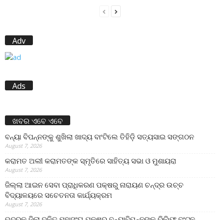
Adv
Ads
ଖବର ଏବେ ଏବେ
ବନ୍ୟା ବିପନ୍ନଙ୍କୁ ଶୁଖିଲା ଖାଦ୍ୟ ବାଂଟିଲେ ତିହିଡି଼ ସତ୍ୟସାଇ ସଙ୍ଗଠନ
August 7, 2026
କରାମତ ଅଲୀ କରାମତଙ୍କ ସ୍ମୃତିରେ ସାହିତ୍ୟ ସଭା ଓ ମୁଶାୟରା
August 7, 2026
ଜିଲ୍ଲା ଆଇନ ସେବା ପ୍ରାଧିକରଣ ପକ୍ଷରୁ ନାରାୟଣ ଚନ୍ଦ୍ର ଉଚ୍ଚ
ବିଦ୍ୟାଳୟରେ ସଚେତନତା କାର୍ଯ୍ୟକ୍ରମ
August 7, 2026
ଭଦ୍ରକ ଜିଲା ଦଳିତ ମହାସଂଘ ପକ୍ଷରୁ ବନ୍ୟାବିପନ୍ନଙ୍କୁ ରିଲିଫ ବଂଟନ