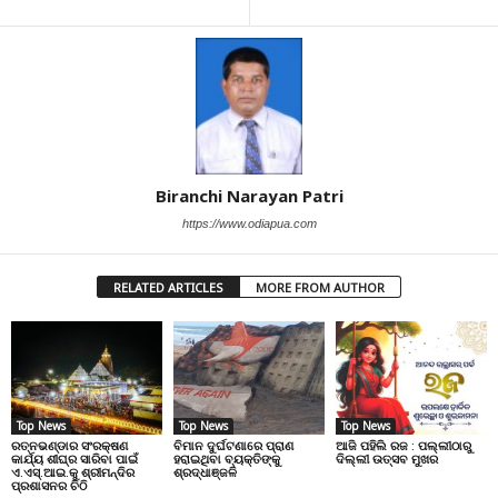
Biranchi Narayan Patri
https://www.odiapua.com
RELATED ARTICLES
MORE FROM AUTHOR
Top News
Top News
Top News
ରତ୍ନଭଣ୍ଡାର ସଂରକ୍ଷଣ
ବିମାନ ଦୁର୍ଘଟଣାରେ ପ୍ରାଣ
ଆଜି ପହିଲି ରଜ : ପଲ୍ଲୀଠାରୁ
କାର୍ଯ୍ୟ ଶୀଘ୍ର ସାରିବା ପାଇଁ
ହରାଇଥିବା ବ୍ୟକ୍ତିଙ୍କୁ
ଦିଲ୍ଲୀ ଉତ୍ସବ ମୁଖର
ଏ.ଏସ୍.ଆଇ.କୁ ଶ୍ରୀମନ୍ଦିର
ଶ୍ରଦ୍ଧାଞ୍ଜଳି
ପ୍ରଶାସନର ଚିଠି