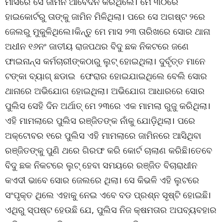
ମାସରେ ସେ ଜାମିନ ଆବେଦନ କରିଥିଲେ। ମେ ୩୦ରେ
ହାଇକୋର୍ଟରୁ ତାଙ୍କୁ ଜାମିନ ମିଳିଥିଲା। ପରେ ସେ ଅଗଷ୍ଟ ୨ରେ
ଜେଲରୁ ମୁକୁଳିଥିଲେ।କିନ୍ତୁ ମେ ମାସ ୨୩ ତାରିଖରେ ସୋର ଥାନା
ଅଧୀନ ୧୬ନଂ ଜାତୀୟ ରାଜପଥର ବିଦୁ ଛକ ନିକଟରେ ଜଣେ
ଫାଇନାନ୍ସ କର୍ମଚାରୀଙ୍କଠାରୁ ଲୁଟ୍ ହୋଇଥିଲା। ଦୁର୍ବୃତ୍ତ ମାନେ
ଟଙ୍କା ବ୍ୟାଗ୍ ଛଡାଇ ଫେରାର ହୋଇଯାଇଥିଲେ ବେଲି ସୋର
ଥାନାରେ ଅଭିଯୋଗ ହୋଇଥିଲା। ଅଭିଯୋଗ ଆଧାରରେ ସୋର
ପୁଲିସ ସେହି ଦିନ ଅର୍ଥାତ୍ ମେ ୨୩ରେ ଏକ ମାମଲା ରୁଜୁ କରିଥିଲା।
ଏହି ମାମଲାରେ ପୁଲିସ ରଞ୍ଜିତଙ୍କ ନାଁକୁ ଯୋଡ଼ିଥିଲା। ପରେ
ଅକ୍ଟୋବର ୧ରେ ପୁଲିସ ଏହି ମାମଲାରେ ଜାମିନରେ ଆସିଥିବା
ରଞ୍ଜିତଙ୍କୁ ପୁଣି ଥରେ ଗିରଫ କରି କୋର୍ଟ ଚାଲାଣ କରିଛି।ତେବେ
ବିଦୁ ଛକ ନିକଟରେ ଲୁଟ୍ ହେବା ସମୟରେ ରଞ୍ଜିତ ବିଚାରାଧୀନ
କଏଦୀ ଭାବେ ସୋର ଜେଲରେ ଥିଲା। ସେ କିଭଳି ଏହି ଲୁଟରେ
ସଂପୃକ୍ତ ଥିଲେ ଏହାକୁ ନେଇ ଏବେ ବଡ ପ୍ରଶ୍ନ ସୃଷ୍ଟି ହୋଇଛି।
ଏଥିରୁ ସ୍ପଷ୍ଟ ହେଉଛି ଯେ, ପୁଲିସ ନିଜ କ୍ଷମତାର ଅପବ୍ୟବହାର