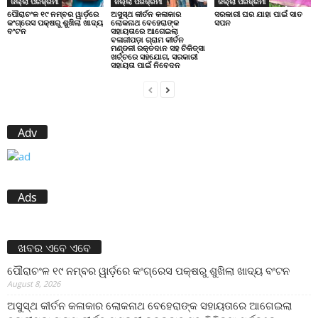
ଜିଲ୍ଲା ପରିକ୍ରମା
ଜିଲ୍ଲା ପରିକ୍ରମା
ଜିଲ୍ଲା ପରିକ୍ରମା
ପୌରାଚଂଳ ୧୯ ନମ୍ବର ୱାର୍ଡ଼ରେ
ଅସୁସ୍ଥ କୀର୍ତନ କଳାକାର
ସରକାରୀ ଘର ଯାହା ପାଇଁ ସାତ
କଂଗ୍ରେସ ପକ୍ଷରୁ ଶୁଖିଲା ଖାଦ୍ୟ
ଲୋକନାଥ ବେହେରାଙ୍କ
ସପନ
ବଂଟନ
ସହାୟତାରେ ଆଗେଇଲା
ବଳାଜୀପଡ଼ା ଗ୍ରାମ କୀର୍ତନ
ମଣ୍ଡଳୀ ରକ୍ତଦାନ ସହ ଚିକିତ୍ସା
ଖର୍ଚ୍ଚରେ ସହଯୋଗ, ସରକାରୀ
ସହାୟତା ପାଇଁ ନିବେଦନ
Adv
Ads
ଖବର ଏବେ ଏବେ
ପୌରାଚଂଳ ୧୯ ନମ୍ବର ୱାର୍ଡ଼ରେ କଂଗ୍ରେସ ପକ୍ଷରୁ ଶୁଖିଲା ଖାଦ୍ୟ ବଂଟନ
August 8, 2026
ଅସୁସ୍ଥ କୀର୍ତନ କଳାକାର ଲୋକନାଥ ବେହେରାଙ୍କ ସହାୟତାରେ ଆଗେଇଲା