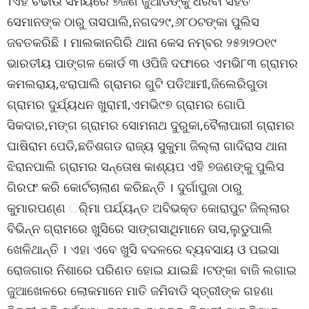
।ଏହି ଚଢାଉ ସମୟରେ ୭ଜଣ ଜୁଆଡିଙ୍କୁ ଧରିବା ସହତି
ସେମାନଙ୍କ ଠାରୁ ତାସପାଲି,ନଗଦ୨୯,୬୮୦ଟଙ୍କା ପୁଲିସ
ଜବତକରିଛି । ମାଲକାନଗିରି ଥାନା କେସ ନମ୍ବର ୨୫୨ା୨୦୧୯
ଭାରତୀୟ ପାଙ୍ଗଳ କୋର୍ଡ ୩ ଓପିଜି ଦଫାରେ ଏମଭି୮୩ ଗ୍ରାମର
କମଲରାୟ,ଝରାପାଲି ଗ୍ରାମର ଗୁଟି ପଡିଆମୀ,ଜିଲେରିଗୁଡା
ଗ୍ରାମର ଦୁର୍ଯ୍ୟଧନ ଖୁରାମୀ,ଏମଭି୯୭ ଗ୍ରାମର ଗୋପି
ସିକଦାର,ମଙ୍ଗ ଗ୍ରାମର ସୋମନାଥ ଦୁରୁକା,ବୈଲାପାରୀ ଗ୍ରାମର
ଘାଷିରାମ ପେଡି,ଛତିଶଗଡ ରାଜ୍ୟ ସୁକୁମା ଜିଲ୍ଲା ଗାଦିରାସ ଥାନା
ଝିରାନପାଲି ଗ୍ରାମର ସନ୍ତୋଷ କାଶ୍ୟପ ଏହି ୭ଜଣଙ୍କୁ ପୁଲିସ
ଗିରଫ କରି କୋର୍ଟଚାଲାଣ କରିଛନ୍ତି । ଦୁର୍ଗାପୁଜା ଠାରୁ
କୁମାରପଣ୍ଣ ର୍ିମା ପର୍ଯ୍ୟନ୍ତ ଅବିଭକ୍ତ କୋରାପୁଟ ଜିଲ୍ଲାର
ବିଭିନ୍ନ ଗ୍ରାମରେ ଖୁସିରେ ସାଙ୍ଗସାଥିମାନେ ତାସ,ଲୁଡୁପାଲି
ଖେଳିଥାନ୍ତି । ଏହା ଏବେ ଖୁସି ବଦଳରେ ବ୍ୟବସାୟ ଓ ପଇସା
ରୋଜଗାର ନିଶାରେ ପରିଣତ ହୋଇ ଯାଇଛି ।ଟଙ୍କା ବାଜି ଲଗାଇ
ଜୁଆଖେଳରେ ଲୋକମାନେ ମାତି ଜମିବାଡି ସ୍ତ୍ରୀଙ୍କ ଗହଣା