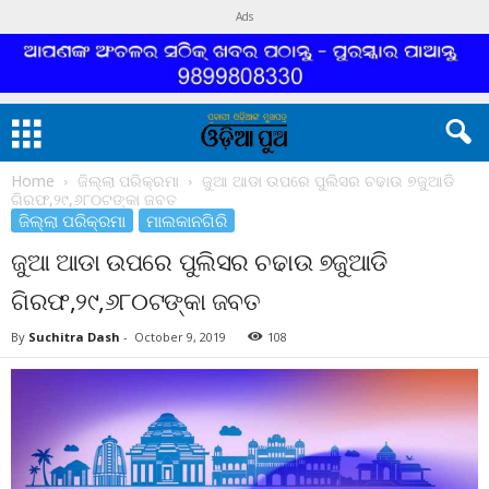
Ads
Home
ଜିଲ୍ଲା ପରିକ୍ରମା
ଜୁଆ ଆଡା ଉପରେ ପୁଲିସର ଚଢାଉ ୭ଜୁଆଡି
ଗିରଫ,୨୯,୬୮୦ଟଙ୍କା ଜବତ
ଜିଲ୍ଲା ପରିକ୍ରମା
ମାଲକାନଗିରି
ଜୁଆ ଆଡା ଉପରେ ପୁଲିସର ଚଢାଉ ୭ଜୁଆଡି
ଗିରଫ,୨୯,୬୮୦ଟଙ୍କା ଜବତ
By
Suchitra Dash
-
October 9, 2019
108