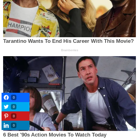
0
0
0
0