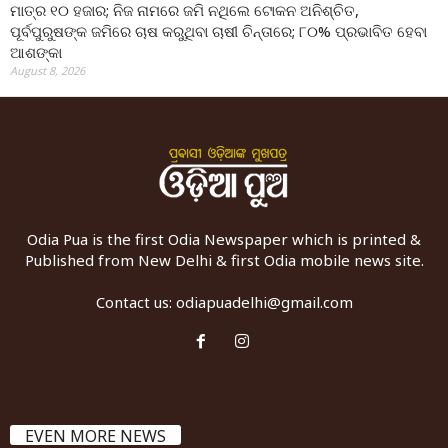
ମାତ୍ର ୧୦ ହଜାର; ନିଜ ନାମରେ ଜମି ନଥିଲେ ଟୋକନ ଅନିଶ୍ଚିତ,
ପୂର୍ବପୁରୁଷଙ୍କ ଜମିରେ ଚାଷ କରୁଥିବା ଚାଷୀ ଚିନ୍ତାରେ; ୮୦% ପ୍ରଭାବିତ ହେବା
ଆଶଙ୍କା
August 8, 2026
Odia Pua is the first Odia Newspaper which is printed &
Published from New Delhi & first Odia mobile news site.
Contact us:
odiapuadelhi@gmail.com
EVEN MORE NEWS