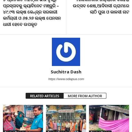
ପ୍ରସ୍ତାବକୁ କ୍ୟାବିନେଟ ମଞ୍ଜୁରି –
ଉତ୍ସବ ଶେଷ,ଆଦିବାସୀ ଗ୍ରାମରେ
୪୯.୯୩ ଲକ୍ଷ କେନ୍ଦ୍ର ସରକାରୀ
ଲାଠି ପୁଜା ଓ କାଳସୀ ନାଟ
କର୍ମଚାରୀ ଓ ୬୫.୨୬ ଲକ୍ଷ ପେନସନ
ଧାରୀ ହେବେ ଉପକୃତ
Suchitra Dash
https://www.odiapua.com
RELATED ARTICLES
MORE FROM AUTHOR