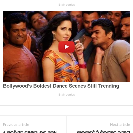
Previous article
Next article
୫ ପ୍ରତିଶତ ମହଙ୍ଗା ଭତା ବୃଦ୍ଧି
ମାଲକାନଗିରି ଜିଲ୍ଲାରେ ଦଶହରା