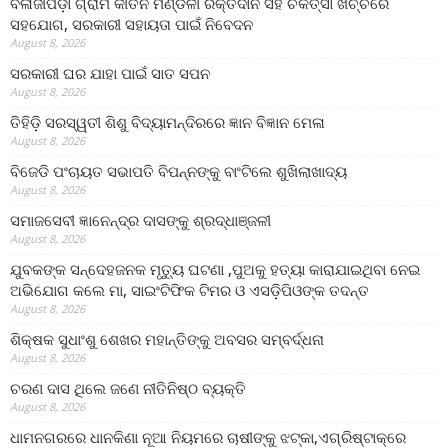
ବଳାଜୀପଡ଼ା ଗ୍ରାମ କୀର୍ତନ ମଣ୍ଡଳୀ ରକ୍ତଦାନ ସହ ଚିକିତ୍ସା ଖର୍ଚ୍ଚରେ
ସହଯୋଗ, ସରକାରୀ ସହାୟତା ପାଇଁ ନିବେଦନ
August 8, 2026
ସରକାରୀ ଘର ଯାହା ପାଇଁ ସାତ ସପନ
August 8, 2026
ତିହିଡି଼ ସରସ୍ୱତୀ ଶିଶୁ ବିଦ୍ୟାମନ୍ଦିରରେ ଜ୍ଞାନ ବିଜ୍ଞାନ ମେଳା
August 8, 2026
ବିଜେଡି ପଂଚାୟତ ସଭାପତି ବିପନ୍ନଙ୍କୁ ବାଂଟିଲେ ଶୁଖିଲାଖାଦ୍ୟ
August 8, 2026
ସମାଜସେବୀ ଜ୍ଞାନେନ୍ଦ୍ର ଦାସଙ୍କୁ ଶ୍ରଦ୍ଧାଞ୍ଜଳୀ
August 8, 2026
ଯୁବକଙ୍କ ସନ୍ଦେହଜନକ ମୃତ୍ୟୁ ଘଟଣା ,ପୁଅକୁ ହତ୍ୟା କାରାଯାଇଥିବା ନେଇ
ଅଭିଯୋଗ କଲେ ମା, ସାଇଂଟିଫିକ ଟିମର ଓ ଏସଡ଼ିପିଓଙ୍କ ତଦନ୍ତ
August 8, 2026
ଶିକ୍ଷକ ସୁଧାଂଶୁ ଶେଖର ମହାନ୍ତିଙ୍କୁ ଅବସର ସମ୍ବର୍ଦ୍ଧନା
August 8, 2026
ଚରଣ ଦାସ ଥିଲେ ଜଣେ ନୀତିନିଷ୍ଠ ବ୍ୟକ୍ତି
August 8, 2026
ଧାମନଗରରେ ଧାନକିଣା ନୂଆ ନିୟମରେ ଚାଷୀଙ୍କୁ ଝଟ୍‌କା,ଏଗ୍ରିଷ୍ଟାକ୍‌ରେ