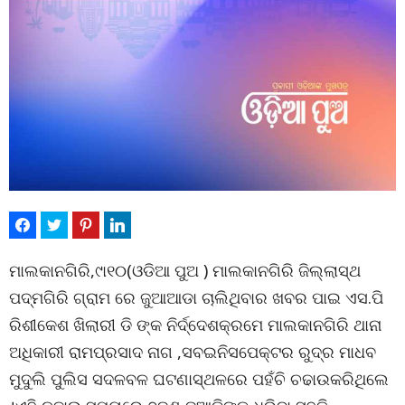
ମାଲକାନଗିରି,୯ା୧୦(ଓଡିଆ ପୁଅ ) ମାଲକାନଗିରି ଜିଲ୍ଲାସ୍ଥ
ପଦ୍ମଗିରି ଗ୍ରାମ ରେ ଜୁଆଆଡା ଚାଲିଥିବାର ଖବର ପାଇ ଏସ.ପି
ରିଶୀକେଶ ଖିଲାରୀ ଡି ଙ୍କ ନିର୍ଦ୍ଦେଶକ୍ରମେ ମାଲକାନଗିରି ଥାନା
ଅଧିକାରୀ ରାମପ୍ରସାଦ ନାଗ ,ସବଇନିସପେକ୍ଟର ରୁଦ୍ର ମାଧବ
ମୁଦୁଲି ପୁଲିସ ସଦଳବଳ ଘଟଣାସ୍ଥଳରେ ପହଁଚି ଚଢାଉକରିଥିଲେ