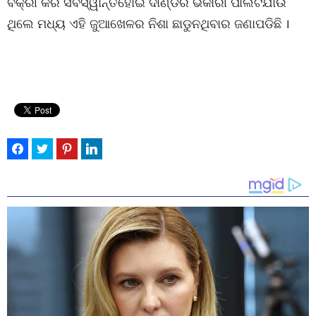
ବିକ୍ରୀ କରି ସର୍ବସ୍ୱାନ୍ତହୋଇ ଦାଣ୍ଡର ଭିକାରୀ ପାଲଟିଯାଉ
ଥିଲେ ମଧ୍ୟ ଏହି ଜୁଆଖେଳର ନିଶା ଛାଡୁନଥିବାର ଜଣାପଡିଛି ।