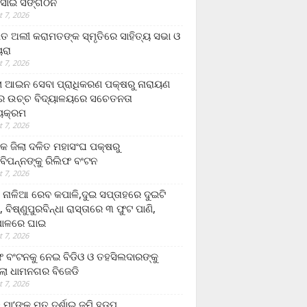
ସାଇ ସଙ୍ଗଠନ
 7, 2026
ତ ଅଲୀ କରାମତଙ୍କ ସ୍ମୃତିରେ ସାହିତ୍ୟ ସଭା ଓ
ୟରା
 7, 2026
ଲା ଆଇନ ସେବା ପ୍ରାଧିକରଣ ପକ୍ଷରୁ ନାରାୟଣ
୍ର ଉଚ୍ଚ ବିଦ୍ୟାଳୟରେ ସଚେତନତା
୍ୟକ୍ରମ
 7, 2026
କ ଜିଲା ଦଳିତ ମହାସଂଘ ପକ୍ଷରୁ
ାବିପନ୍ନଙ୍କୁ ରିଲିଫ ବଂଟନ
 7, 2026
ା ନାଳିଆ ରେବ କପାଳି,ଦୁଇ ସପ୍ତାହରେ ଦୁଇଟି
, ବିଷ୍ଣୁପୁରବିନ୍ଧା ରାସ୍ତାରେ ୩ ଫୁଟ ପାଣି,
ାଳରେ ଘାଇ
 7, 2026
ଫ ବଂଟନକୁ ନେଇ ବିଡିଓ ଓ ତହସିଲଦାରଙ୍କୁ
ଲା ଧାମନଗର ବିଜେଡି
 7, 2026
 ମା’ଙ୍କୁ ମୃତ ଦର୍ଶାଇ ଜମି ହଡ଼ପ