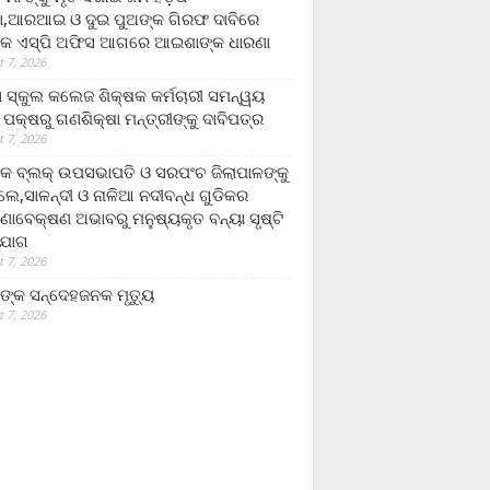
,ଆରଆଇ ଓ ଦୁଇ ପୁଅଙ୍କ ଗିରଫ ଦାବିରେ
କ ଏସ୍‌ପି ଅଫିସ ଆଗରେ ଆଇଶାଙ୍କ ଧାରଣା
 7, 2026
ା ସ୍କୁଲ କଲେଜ ଶିକ୍ଷକ କର୍ମଚାରୀ ସମନ୍ୱୟ
 ପକ୍ଷରୁ ଗଣଶିକ୍ଷା ମନ୍ତ୍ରୀଙ୍କୁ ଦାବିପତ୍ର
 7, 2026
କ ବ୍ଲକ୍ ଉପସଭାପତି ଓ ସରପଂଚ ଜିଲାପାଳଙ୍କୁ
ଲେ,ସାଳନ୍ଦୀ ଓ ନାଳିଆ ନଦୀବନ୍ଧ ଗୁଡିକର
ଣାବେକ୍ଷଣ ଅଭାବରୁ ମନୁଷ୍ୟକୃତ ବନ୍ୟା ସୃଷ୍ଟି
ଯୋଗ
 7, 2026
ଙ୍କ ସନ୍ଦେହଜନକ ମୃତ୍ୟୁ
 7, 2026