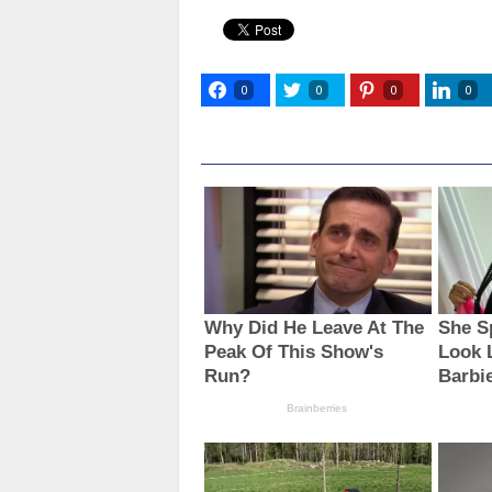
0
0
0
0