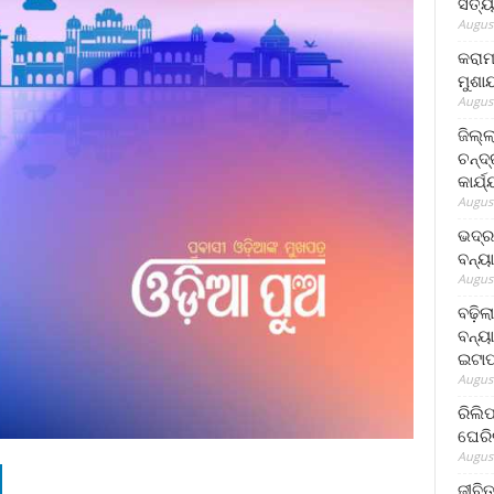
ସତ୍ୟ
August
କରାମ
ମୁଶା
August
ଜିଲ୍
ଚନ୍ଦ
କାର୍ଯ
August
ଭଦ୍ର
ବନ୍ୟ
August
ବଢ଼ିଲ
ବନ୍ୟା
ଇଟାପ
August
ରିଲି
ଘେରି
August
ଜୀବିତ