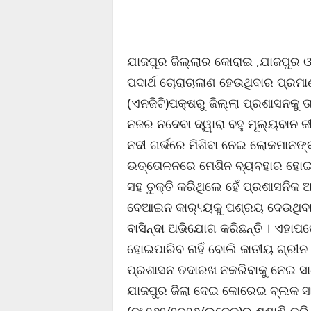
ଯାଜପୁର ଜିଲ୍ଲାର କୋରାଇ ,ଯାଜପୁର ଓ
ପଦାର୍ଥ ଚୋରାଚାଲାଣ ହେଉଥିବାର ପ୍ରମା
(ଏନଜିଟି)ପକ୍ଷରୁ ଜିଲ୍ଲା ପ୍ରଶାସନକୁ 
ନଜର ନଦେବା ଦ୍ୱାରା ବହୁ ମୂଲ୍ୟବାନ ଜ
ନଦୀ ଗର୍ଭରେ ମିଶିବା ନେଇ ଲୋକମାନଙ୍କ
ଉତ୍ତୋଳନରେ ମେଶିନ ବ୍ୟବହାର ହୋଇପା
ସହ ଚୁକ୍ତି କରିଥିଲେ ହେଁ ପ୍ରଶାସନିକ
ବେଆଇନ କାର‌୍ୟ୍ୟକୁ ପଶ୍ରୟ ଦେଉଥିବା 
ବାସିନ୍ଦା ଅଭିଯୋଗ କରିଛନ୍ତି । ଏହା
ହୋଇପାରିବ ନାହିଁ ବୋଲି ଜାତୀୟ ଗ୍ରୀନ ଟ୍
ପ୍ରଶାସନ ତଦାରଖ ନକରିବାକୁ ନେଇ ସ
ଯାଜପୁର ଜିଲା ଦେଇ କୋରେଇ ବ୍ଲକ ସା