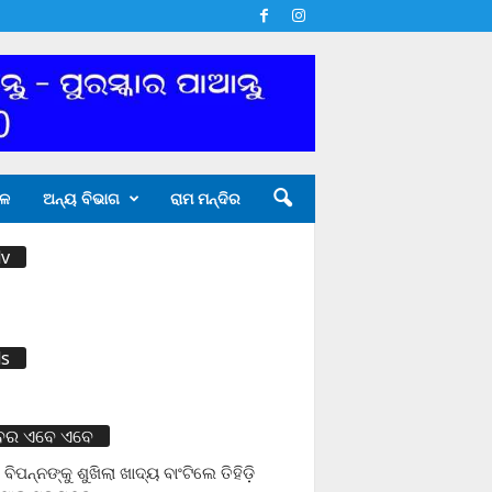
ଳ
ଅନ୍ୟ ବିଭାଗ
ରାମ ମନ୍ଦିର
v
s
ବର ଏବେ ଏବେ
 ବିପନ୍ନଙ୍କୁ ଶୁଖିଲା ଖାଦ୍ୟ ବାଂଟିଲେ ତିହିଡି଼