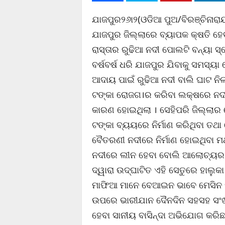
ଯାଜପୁର୨୬ା୨(ଓଡିଆ ପୁଅ/ବିରଞ୍ଚିନାର
ଯାଜପୁର ଜିଲ୍ଲାରେ ବ୍ୟାପକ କ୍ଷତି ହ
ରାସ୍ତାର ରୁଢିଆ ନଦୀ ପୋଲଟି ବନ୍ୟା
ବର୍ଷବର୍ଷ ଧରି ଯାଜପୁର ଯିବାକୁ ସମସ୍ୟା
ଆଦାୟ ପାଇଁ ରୁଢିଆ ନଦୀ ବାଲି ଘାଟ ନ
ଟଙ୍କା ରୋଜଗ।ର କରିବା ଲକ୍ଷରେ ନଦୀର
କାରଣ ହୋଇଥିଲା । ସେହିପରି ଜିଲ୍ଲାର
ଟଙ୍କା ବ୍ୟୟରେ ନିର୍ମାଣ କରିଥିବା ତଥା
ବୈତରଣୀ ନଦୀରେ ନିର୍ମାଣ ହୋଇଥିବା ମଥ
ନଦୀରେ ଲୀନ ହେବା ବୋଲି ଆଲୋଚ୍ୟର 
ଦ୍ୱାରା ଉଦ୍‌ଘାଟିତ ଏହି ସେତୁରେ ହାଲୁ
ମାଫିଆ ମାନେ ବେଆଇନ ଭାବେ ମେସିନ ସା
ଉପରେ ଭାରୀଯାନ ଦୈନଦିନ ସହସହ ସଂଖ୍ୟ
ହେବା ସାନୀୟ ବାସିନ୍ଦା ଅଭିଯୋଗ କରିଛନ