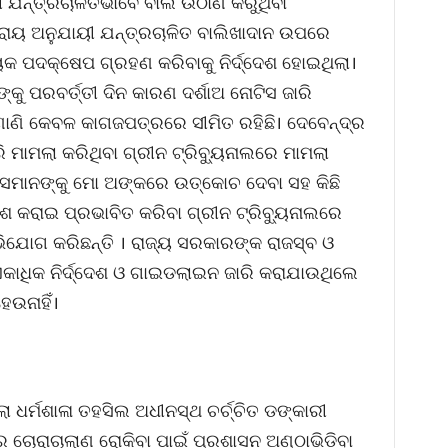
 ଯନ୍ତ୍ରଚାଳିତଭାବେ ବାଲି ଉଠାଣ କରୁଥିବା
କ ରାୟ ଅନୁଯାୟୀ ଯନ୍ତ୍ରଚାଳିତ ବାଲିଖାଦାନ ଉପରେ
 ପଦକ୍ଷେପ ଗ୍ରହଣ କରିବାକୁ ନିର୍ଦ୍ଦେଶ ହୋଇଥିଲା।
କୁ ପରବର୍ତ୍ତୀ ଦିନ କାରଣ ଦର୍ଶାଅ ନୋଟିସ ଜାରି
ଣାଣି କେବଳ କାଗଜପତ୍ରରେ ସୀମିତ ରହିଛି। ଦେବେନ୍ଦ୍ର
 ମାମଲା କରିଥିବା ଗ୍ରୀନ ଟ୍ରିବ୍ୟୁନାଲରେ ମାମଲା
 ସେମାନଙ୍କୁ ମୋ ଅଙ୍କରେ ଉତ୍‌କୋଚ ଦେବା ସହ କିଛି
େଶ କରାଇ ପ୍ରଭାବିତ କରିବା ଗ୍ରୀନ ଟ୍ରିବ୍ୟୁନାଲରେ
ଅଭିଯୋଗ କରିଛନ୍ତି । ରାଜ୍ୟ ସରକାରଙ୍କ ରାଜସ୍ବ ଓ
 ଏକାଧିକ ନିର୍ଦ୍ଦେଶ ଓ ଗାଇଡଲାଇନ ଜାରି କରାଯାଉଥିଲେ
ଉନାହିଁ।
ଲା ଧର୍ମଶାଳା ତହସିଲ ଅଧୀନସ୍ଥ ଚର୍ଚ୍ଚିତ ଡଙ୍କାରୀ
ଚୋରାଚାଲାଣ ରୋକିବା ପାଇଁ ପ୍ରଶାସନ ଅଣ୍ଠାଭିଡିବା