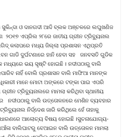
 ସୁକିନ୍ଦା ଓ ଦାନଗଦୀ ଆଦି ବ୍ଲକ ଅଞ୍ଚଳରେ ଲଘୁଖଣିଜ
ଣ ୨୦୧୭ ଏପ୍ରିଲ ୨୮ରେ ଜାତୀୟ ଗ୍ରୀନ ଟ୍ରିବ୍ୟୁନାଲ
ତାଗିଦ୍ କଲାପରେ ମଧ୍ୟ ଜିଲ୍ଲା ପ୍ରଶାସନ ଏଥିପ୍ରତି
ୀବନ ଗାଡି ଦୁର୍ଘଟଣାରେ ହାନି ହେବା ସହ ଜନବସତି ଗୁଡିକ
 ମଧ୍ୟରେ ଭୟ ସୃଷ୍ଟି ହୋଇଛି । ନଦୀପଠାରୁ ବାଲି
ରିବ ନାହିଁ ବୋଲି ପ୍ରଶାସନ ବାଲି ମାଫିଆ ମାନଙ୍କ
 ଅଧିକାରୀ ମାନେ ମୋଟା ଅଙ୍କରେ ଟଙ୍କା ପାଇ ଏପରି
ଗ୍ରୀନ ଟ୍ରିବ୍ୟୁନାଲରେ ମାମଲା କରିଥିବା ସ୍ଥାନୀୟ
ପରେ ନଦୀପଠାରୁ ବାଲି ଉତ୍ତୋଳନରେ ମେଶିନ ବ୍ୟବହାର
ରିବ୍ୟୁନାଲ ନିର୍ଦ୍ଦେଶ ଜାରି କରିଥିଲେ ହେଁ ତାହାକୁ
ାଧାରଣରେ ଆଲୋଚ୍ୟ ବିଷୟ ହୋଇଛି ।ସୁଚନାଯୋଗ୍ୟ-
ଆଁଳା ବାଲିଘାଟରୁ ବେଆଇନ ବାଲି ଉତ୍ତୋଳନ ମାମଲା