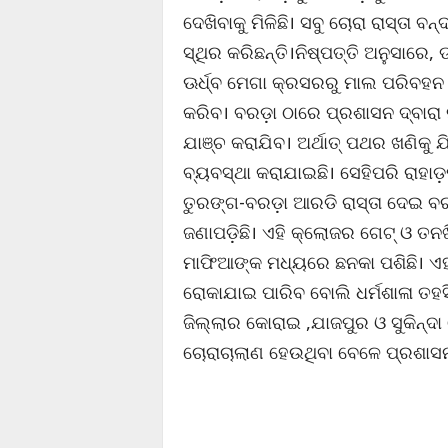
ଦେଖିବାକୁ ମିଳିଛି। ସବୁ ଚୋରା ରାସ୍ତା
ସ୍ଥିର କରିଛନ୍ତି।ନିଷ୍ପତ୍ତି ଅନୁସାରେ
ଊର୍ଧ୍ବ ମେଗା କ୍ରସରରୁ ମାଲ ପରିବହନ 
କରିବ। ବରଡ଼ା ଠାରେ ପ୍ରଶାସନ ଦ୍ବାରା 
ଯାଞ୍ଚ କରାଯିବ। ଅର୍ଥାତ୍ ପଥର ଖଣିକୁ ଯ
ବ୍ୟବସ୍ଥା କରାଯାଇଛି। ସେହିପରି ରାହାଡ଼
ତୁରଙ୍ଗ-ବରଡ଼ା ଆରଡି ରାସ୍ତା ଦେଇ ବ
ଜଣାପଡ଼ିଛି। ଏହି କ୍ଲୋଜର ଗେଟ୍ ଓ ତ
ମାଫିଆଙ୍କ ମଧ୍ୟରେ ଛନକା ପଶିଛି। ଏ
ରୋକାଯାଇ ପାରିବ ବୋଲି ଧର୍ମଶାଳା ତହ
ଜିଲ୍ଲାର କୋରାଇ ,ଯାଜପୁର ଓ ସୁକିନ୍ଦ
ଚୋରାଚାଲାଣ ହେଉଥିବା ବେଳେ ପ୍ରଶାସନ