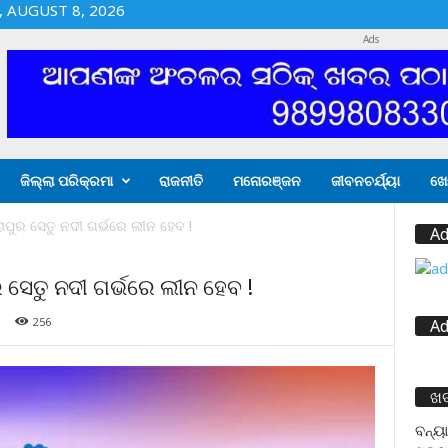
 AUGUST 8, 2026
Ads
ଜିଲ୍ଲା ପରିକ୍ରମା
ରାଜନୀତି
ମନୋରଞ୍ଜନ
ଜୀବନଚର୍ଯ୍ୟା
ଖେ
ରାପୁର ସେତୁ ନଦୀ ଗର୍ଭରେ ଲୀନ ହେବ !
Ad
ର ସେତୁ ନଦୀ ଗର୍ଭରେ ଲୀନ ହେବ !
256
Ad
ଖ
ବନ୍ୟା