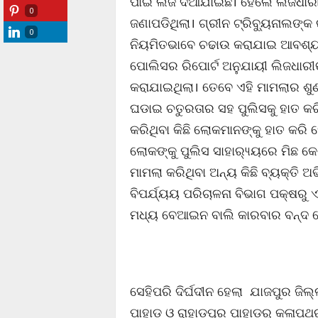
ପାଇଁ ଲିଜ ଦିଆଯାଇଛି। ହେଲେ ଲିଜଧାରୀ
0
ଜଣାପଡିଥିଲା। ଗ୍ରୀନ ଟ୍ରିବ୍ୟୁନାଲଙ୍
0
ନିୟମିତଭାବେ ଚଢାଉ କରାଯାଇ ଆବଶ୍ୟକ
ପୋଲିସର ରିପୋର୍ଟ ଅନୁଯାୟୀ ଲିଜଧାରୀଙ୍
କରାଯାଇଥିଲା। ତେବେ ଏହି ମାମଲାର ଶୁ
ଘଡାଇ ଚତୁରତାର ସହ ପୁଲିସକୁ ହାତ କରି
କରିଥିବା କିଛି ଲୋକମାନଙ୍କୁ ହାତ କରି
ଲୋକଙ୍କୁ ପୁଲିସ ସାହାର‌୍ୟ୍ୟରେ ମିଛ କ
ମାମଲା କରିଥିବା ଅନ୍ୟ କିଛି ବ୍ୟକ୍ତି 
ବିପର୍ଯ୍ୟୟ ପରିଚାଳନା ବିଭାଗ ପକ୍ଷରୁ
ମଧ୍ୟ ବେଆଇନ ବାଲି କାରବାର ବନ୍ଦ ହେ
ସେହିପରି ଦିର୍ଘଦୀନ ହେଲା ଯାଜପୁର ଜିଲ୍
ପାହାଡ଼ ଓ ରାହାଡ଼ପୁର ପାହାଡ଼ରୁ କଳାପଥର 