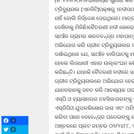
(ନଂ.୧୬୨/୨୦୧୬/ଇଜେଡ)ର ଶୁଣାଣି କରି 
ଟ୍ରିବ୍ୟୁନାଲ (ଏନଜିଟି)ପକ୍ଷରୁ ।ନଦ
ନାହିଁ ବୋଲି ନିର୍ଦ୍ଦେଶ ଦେଇଥିଲେ। ମାତ୍
ଦେଖିବାକୁ ମିଳିଛି।ବୈତରଣୀ ନଦୀ କୋ
ସାଆଁଳ ଗ୍ରାମର ଶରତଚନ୍ଦ୍ର ମହାପା
ଅଭିଯୋଗ କରି ଗ୍ରୀନ ଟ୍ରିବ୍ୟୁନାଲର
ଦର୍ଶାଇଥିଲେ ଯେ, ସାଆଁଳ ବାଲିଘାଟକୁ ମ
ହେଲେ ଲିଜଧାରୀ ଏହାର ଉଲ୍ଲଂଘନ କରି
କରିଛନ୍ତି। ଯାହାକି ବୈତରଣୀ ନଦୀରେ ସ
ଗ୍ରୀନ ଟ୍ରିବ୍ୟୁନାଲରେ ଅଭିଯୋଗ ହେବ
ଯାନବାହାନକୁ ଜବତ କରି ଆବଶ୍ୟକ ପଦକ୍
ଏସ୍‌ପି ଓ ବ୍ୟାସନଗର ତହସିଲଦାରଙ୍କୁ
ଏସ୍‌ଡିପିଓ ଯୁଗଳକିଶୋର ଦାସ ଏବଂ ଅମି
କରିବା ପରେ ଦେବେନ୍ଦ୍ର ଘଡେଇଙ୍କୁ
0
ଅଞ୍ଚଳରେ ପ୍ଲଟ ନମ୍ବର ୦୨/୨୪୮୮, ୨ 
0