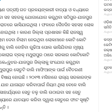
ଘଟଣା
ାୟଣ ପତ୍ରୀ) ଗତ ପ୍ରଳୟଙ୍କାରୀ ବାତ୍ୟା ଓ ବନ୍ୟାରେ
ଭଦ୍ର
August
େବା ସହ ସହରକୁ ଯୋଗାଯୋଗ କରୁଥିବା ସଠିପୁର-ଯାଜପୁର
ଓଡ଼ିଶ
 ସ୍ରୋତରେ ଭାସିଯାଇଥିଲା । ଫଳରେ ଦୈନଦିନ ସହସହ ଲୋକ
ସମିତି
 ହୋଇଥିଲା । କାରଣ ଜିଲ୍ଲା ପ୍ରଶାସନ କିଛି ରାଜସ୍ୱ
August
ିଲାମ ଦେବା ନିଲାମ ନେଇଥିବା ଲୋକମାନେ କୋଟି କୋଟି
ଭଦ୍ର
ଭେଟି
ୁ ବାଲି ବୋହିବା ରୁଢିଆ ପୋଲ ଭାସିଯିବାର ମୂଖ୍ୟ
ରକ୍ଷ
 କୋରାଇ ବ୍ଲକ୍ ମଥୁରାପୁର ଠାରେ ସରକାର କୋଟିକୋଟି
ଅଭି
August
 କେନ୍ଦୁଝର-ଯାଜପୁର ଜିଲ୍ଲାକୁ ସଂଯୋଗ କରୁଥିବା
ଯୁବକ
ୁରାପୁର ସେତୁଟି ବାଲି ମାଫିଆଙ୍କ ପାଇଁ ବୈତରଣୀ
August
ବିଷୟ ହୋଇଛି । ୨୦୧୩ ମସିହାରେ ରାଜ୍ୟ ସରକାରଙ୍କ
କା ଯାନ ଯାତାୟତ କରିବାପାଇଁ ନିୟମ ଥିଲା ବେଳେ ବାଲି
ହାର୍ଯ୍ୟରେ ସେତୁ ତଳୁ ବାଲି ଉଠାଇବା ସହ ସେତୁ
ାରେ ଯାତୟାତ କରିବା ଦ୍ୱାରା ସେତୁରେ ଫାଟ ସୃଷ୍ଟି
୍ତି ।