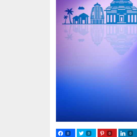
0
0
0
0