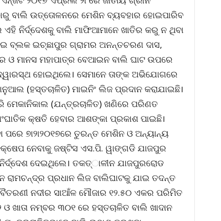
ଏନ୍‌ଜିଟି ୨୦୧୭ ଏପ୍ରିଲ ୨୮ରେ ଜାତୀୟ ଗ୍ରୀନ
ୀପଠାରୁ ବାଲି ଉତ୍ତୋଳନରେ ମେଶିନ ବ୍ୟବହାର ହୋଇପାରିବ
ର ଏହି ନିର୍ଦ୍ଦେଶକୁ ବାଲି ମାଫିଆମାନେ ଖାତିର କରୁ ନ ଥିବା
ରେଇ ବ୍ଲକ ଇଚ୍ଛାପୁର ଗ୍ରାମର ଅନନ୍ତଚରଣ ଦାସ,
ତ୍ର ଓ ମାନସ ମହାପାତ୍ର ବେଆଇନ ବାଲି ଘାଟ ଉପରେ
 ଦ୍ୱାରସ୍ଥ ହୋଇଥିଲେ। ସେମାନେ ତାଙ୍କ ଅଭିଯୋଗରେ
ାନୁଆଲ (ହସ୍ତଚାଳିତ) ମାଇନିଂ ଲିଜ ପ୍ରଦାନ କରାଯାଇଛି।
 ମେକାନିକାଲ (ଯନ୍ତ୍ରଚାଳିତ) ଖଣିରେ ପରିଣତ
ାଂଘାତିକ କ୍ଷତି ହେବାର ଆଶଙ୍କା ପ୍ରକାଶ ପାଇଛି।
ା ପରେ ୭ା୨ା୨୦୧୭ରେ ତୁରନ୍ତ ମେଶିନ ଓ ଅନ୍ୟାନ୍ୟ
ଷେପ ନେବାକୁ ଜଷ୍ଟିସ ଏସ.ପି. ୱାଙ୍ଗଡି ଯାଜପୁର
 ନିର୍ଦ୍ଦେଶ ଦେଇଥିଲେ। ତକତ୍ାଳୀନ ଯାଜପୁରରୋଡ
ନ ରାମଚନ୍ଦ୍ର ପ୍ରଧାନ ଲିଜ ବାଲିଘାଟକୁ ଯାଇ ତଦନ୍ତ
 ବୈତରଣୀ ନଦୀର ସାଆଁଳ ମୌଜାର ୧୨.୫୦ ଏକର ପରିମିତ
ଓ ଖାତା ନମ୍ବର ୩୦୧ ରେ ହସ୍ତଚାଳିତ ବାଲି ଖାଦାନ