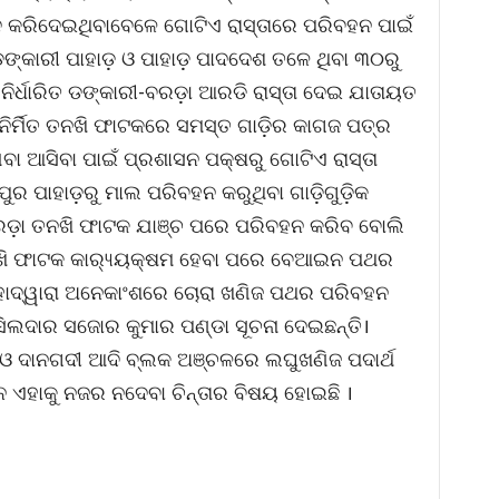
 ବନ୍ଦ କରିଦେଇଥିବାବେଳେ ଗୋଟିଏ ରାସ୍ତାରେ ପରିବହନ ପାଇଁ
, ଡଙ୍କାରୀ ପାହାଡ଼ ଓ ପାହାଡ଼ ପାଦଦେଶ ତଳେ ଥିବା ୩୦ରୁ
ନିର୍ଧାରିତ ଡଙ୍କାରୀ-ବରଡ଼ା ଆରଡି ରାସ୍ତା ଦେଇ ଯାତାୟତ
ନିର୍ମିତ ତନଖି ଫାଟକରେ ସମସ୍ତ ଗାଡ଼ିର କାଗଜ ପତ୍ର
ିବା ଆସିବା ପାଇଁ ପ୍ରଶାସନ ପକ୍ଷରୁ ଗୋଟିଏ ରାସ୍ତା
ପୁର ପାହାଡ଼ରୁ ମାଲ ପରିବହନ କରୁଥିବା ଗାଡ଼ିଗୁଡ଼ିକ
ରଡ଼ା ତନଖି ଫାଟକ ଯାଞ୍ଚ ପରେ ପରିବହନ କରିବ ବୋଲି
ନଖି ଫାଟକ କାର‌୍ୟ୍ୟକ୍ଷମ ହେବା ପରେ ବେଆଇନ ପଥର
ହାଦ୍ୱାରା ଅନେକାଂଶରେ ଚୋରା ଖଣିଜ ପଥର ପରିବହନ
ସିଲଦାର ସଜୋର କୁମାର ପଣ୍ଡା ସୂଚନା ଦେଇଛନ୍ତି।
ା ଓ ଦାନଗଦୀ ଆଦି ବ୍ଲକ ଅଞ୍ଚଳରେ ଲଘୁଖଣିଜ ପଦାର୍ଥ
 ଏହାକୁ ନଜର ନଦେବା ଚିନ୍ତାର ବିଷୟ ହୋଇଛି ।