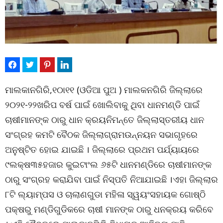
ମାଲକାନଗିରି,୧୦ା୧୧ (ଓଡିଆ ପୁଅ ) ମାଲକନଗିରି ଜିଲ୍ଲାରେ
୨୦୨୧-୨୨ଖରିପ ବର୍ଷ ପାଇଁ ଖୋଲିବାକୁ ଥିବା ଧାନମଣ୍ଡି ପାଇଁ
ଚାଷୀମାନଙ୍କ ଠାରୁ ଧାନ କ୍ରୟନିମନ୍ତେ ଜିଲ୍ଲାସ୍ତରୀୟ ଧାନ
ସଂଗ୍ରହ କମଟି ବୈଠକ ଜିଲ୍ଲାଗ୍ରାମଉନ୍ନୟନ ସଭାଗୃହରେ
ଅନୁଷ୍ଟିତ ହୋଇ ଯାଇଛି । ଜିଲ୍ଲାରେ ପ୍ରଥମ ପର୍ଯ୍ୟାୟରେ
୯ଲକ୍ଷ୩୫ହଜାର କୁଇଟାଂଲ ୬୫ଟି ଧାନମଣ୍ଡିରେ ଚାଷୀମାନଙ୍କ
ଠାରୁ ସଂଗ୍ରହ କରାଯିବା ପାଇଁ ନିସ୍ପତି ନିଆଯାଇଛି ।ଏହା ଜିଲ୍ଲାର
୮ଟି ଲ୍ୟାମ୍ପସ ଓ ଚାଲାଣଗୁଡା ମହିଳା ସ୍ୱୟଂସହାୟକ ଗୋଷ୍ଠି
ପକ୍ଷରୁ ମଣ୍ଡିଗୁଡିକରେ ଚାଷୀ ମାନଙ୍କ ଠାରୁ ଧନକ୍ରୟ କରିବେ