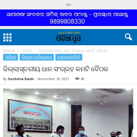
Ads
Home
ଓଡ଼ିଶା
ଜିଲ୍ଲାସ୍ତରୀୟ ଧାନ ସଂଗ୍ରହ କମଟି ବୈଠକ
ଓଡ଼ିଶା
ଜିଲ୍ଲା ପରିକ୍ରମା
ମାଲକାନଗିରି
ଜିଲ୍ଲାସ୍ତରୀୟ ଧାନ ସଂଗ୍ରହ କମଟି ବୈଠକ
By
Suchitra Dash
-
November 10, 2021
49