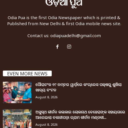
Odia Pua is the first Odia Newspaper which is printed &
Published from New Delhi & first Odia mobile news site.
Contact us:
odiapuadelhi@gmail.com
EVEN MORE NEWS
ପୌରାଚଂଳ ୧୯ ନମ୍ବର ୱାର୍ଡ଼ରେ କଂଗ୍ରେସ ପକ୍ଷରୁ ଶୁଖିଲା
ଖାଦ୍ୟ ବଂଟନ
August 8, 2026
ଅସୁସ୍ଥ କୀର୍ତନ କଳାକାର ଲୋକନାଥ ବେହେରାଙ୍କ ସହାୟତାରେ
ଆଗେଇଲା ବଳାଜୀପଡ଼ା ଗ୍ରାମ କୀର୍ତନ ମଣ୍ଡଳୀ...
August 8, 2026