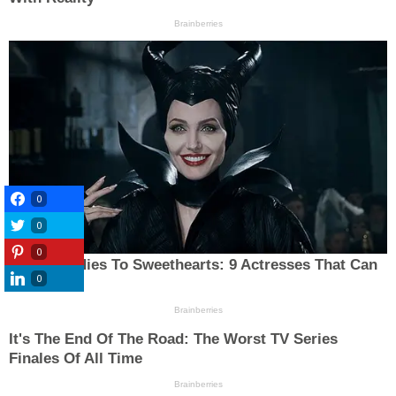
0
0
0
0