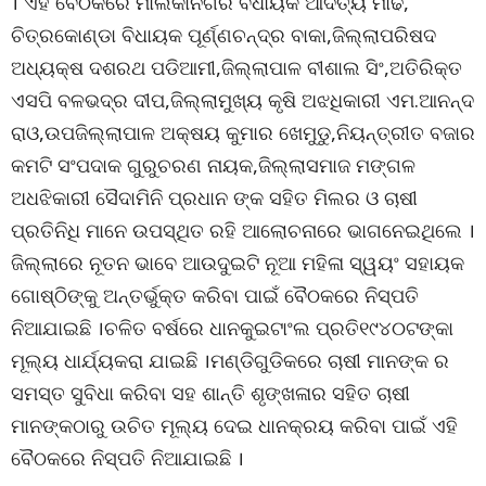
। ଏହି ବୈଠକରେ ମାଲକାନଗିରି ବିଧାୟକ ଆଦିତ୍ୟ ମାଢି,
ଚିତ୍ରକୋଣ୍ଡା ବିଧାୟକ ପୂର୍ଣ୍ଣଚନ୍ଦ୍ର ବାକା,ଜିଲ୍ଲାପରିଷଦ
ଅଧ୍ୟକ୍ଷ ଦଶରଥ ପଡିଆମୀ,ଜିଲ୍ଲାପାଳ ବୀଶାଲ ସିଂ,ଅତିରିକ୍ତ
ଏସପି ବଳଭଦ୍ର ଦୀପ,ଜିଲ୍ଲାମୁଖ୍ୟ କୃଷି ଅଝଧିକାରୀ ଏମ.ଆନନ୍ଦ
ରାଓ,ଉପଜିଲ୍ଲାପାଳ ଅକ୍ଷୟ କୁମାର ଖେମୁଡୁ,ନିୟନ୍ତ୍ରୀତ ବଜାର
କମଟି ସଂପଦାକ ଗୁରୁଚରଣ ନାୟକ,ଜିଲ୍ଲାସମାଜ ମଙ୍ଗଳ
ଅଧଝିକାରୀ ସୈଦାମିନି ପ୍ରଧାନ ଙ୍କ ସହିତ ମିଲର ଓ ଚାଷୀ
ପ୍ରତିନିଧି ମାନେ ଉପସ୍ଥିତ ରହି ଆଲୋଚନାରେ ଭାଗନେଇଥିଲେ ।
ଜିଲ୍ଲାରେ ନୂତନ ଭାବେ ଆଉଦୁଇଟି ନୂଆ ମହିଳା ସ୍ୱୟଂ ସହାୟକ
ଗୋଷ୍ଠିଙ୍କୁ ଅନ୍ତର୍ଭୁକ୍ତ କରିବା ପାଇଁ ବୈଠକରେ ନିସ୍ପତି
ନିଆଯାଇଛି ।ଚଳିତ ବର୍ଷରେ ଧାନକୁଇଟାଂଲ ପ୍ରତି୧୯୪୦ଟଙ୍କା
ମୂଲ୍ୟ ଧାର୍ଯ୍ୟକରା ଯାଇଛି ।ମଣ୍ଡିଗୁଡିକରେ ଚାଷୀ ମାନଙ୍କ ର
ସମସ୍ତ ସୁବିଧା କରିବା ସହ ଶାନ୍ତି ଶୃଙ୍ଖଳାର ସହିତ ଚାଷୀ
ମାନଙ୍କଠାରୁ ଉଚିତ ମୂଲ୍ୟ ଦେଇ ଧାନକ୍ରୟ କରିବା ପାଇଁ ଏହି
ବୈଠକରେ ନିସ୍ପତି ନିଆଯାଇଛି ।