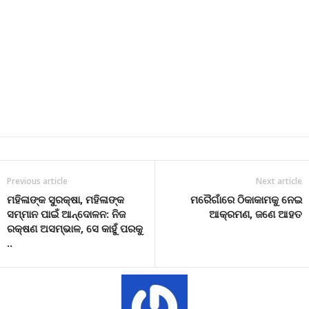
Previous article
Next article
ମହିଳାଙ୍କ ସୁରକ୍ଷା, ମହିଳାଙ୍କ
ମରୈଗାଁରେ ଠିକାକାମକୁ ନେଇ
ସମ୍ମାନ ପାଇଁ ଆନ୍ଦୋଳନ: ନିଜ
ଆକ୍ରମଣ, ଜଣେ ଆହତ
ରକ୍ଷଣ ଅସମ୍ଭାଳ, ସେ କାହୁଁ ପରକୁ
..