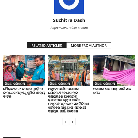
Suchitra Dash
https://www.odiapua.com
RELATED ARTICLES
MORE FROM AUTHOR
ଜିଲ୍ଲା ପରିକ୍ରମା
ଜିଲ୍ଲା ପରିକ୍ରମା
ଜିଲ୍ଲା ପରିକ୍ରମା
ପୌରାଚଂଳ ୧୯ ନମ୍ବର ୱାର୍ଡ଼ରେ
ଅସୁସ୍ଥ କୀର୍ତନ କଳାକାର
ସରକାରୀ ଘର ଯାହା ପାଇଁ ସାତ
କଂଗ୍ରେସ ପକ୍ଷରୁ ଶୁଖିଲା ଖାଦ୍ୟ
ଲୋକନାଥ ବେହେରାଙ୍କ
ସପନ
ବଂଟନ
ସହାୟତାରେ ଆଗେଇଲା
ବଳାଜୀପଡ଼ା ଗ୍ରାମ କୀର୍ତନ
ମଣ୍ଡଳୀ ରକ୍ତଦାନ ସହ ଚିକିତ୍ସା
ଖର୍ଚ୍ଚରେ ସହଯୋଗ, ସରକାରୀ
ସହାୟତା ପାଇଁ ନିବେଦନ