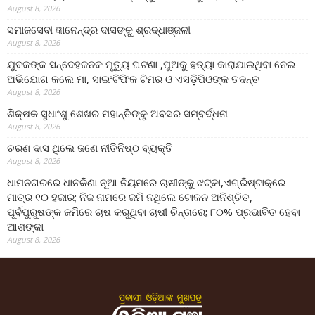
August 8, 2026
ସମାଜସେବୀ ଜ୍ଞାନେନ୍ଦ୍ର ଦାସଙ୍କୁ ଶ୍ରଦ୍ଧାଞ୍ଜଳୀ
August 8, 2026
ଯୁବକଙ୍କ ସନ୍ଦେହଜନକ ମୃତ୍ୟୁ ଘଟଣା ,ପୁଅକୁ ହତ୍ୟା କାରାଯାଇଥିବା ନେଇ
ଅଭିଯୋଗ କଲେ ମା, ସାଇଂଟିଫିକ ଟିମର ଓ ଏସଡ଼ିପିଓଙ୍କ ତଦନ୍ତ
August 8, 2026
ଶିକ୍ଷକ ସୁଧାଂଶୁ ଶେଖର ମହାନ୍ତିଙ୍କୁ ଅବସର ସମ୍ବର୍ଦ୍ଧନା
August 8, 2026
ଚରଣ ଦାସ ଥିଲେ ଜଣେ ନୀତିନିଷ୍ଠ ବ୍ୟକ୍ତି
August 8, 2026
ଧାମନଗରରେ ଧାନକିଣା ନୂଆ ନିୟମରେ ଚାଷୀଙ୍କୁ ଝଟ୍‌କା,ଏଗ୍ରିଷ୍ଟାକ୍‌ରେ
ମାତ୍ର ୧୦ ହଜାର; ନିଜ ନାମରେ ଜମି ନଥିଲେ ଟୋକନ ଅନିଶ୍ଚିତ,
ପୂର୍ବପୁରୁଷଙ୍କ ଜମିରେ ଚାଷ କରୁଥିବା ଚାଷୀ ଚିନ୍ତାରେ; ୮୦% ପ୍ରଭାବିତ ହେବା
ଆଶଙ୍କା
August 8, 2026