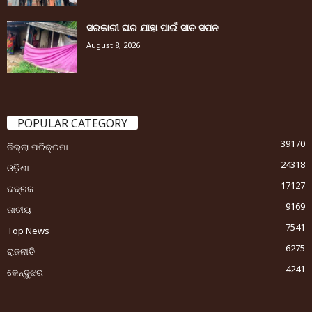
ସରକାରୀ ଘର ଯାହା ପାଇଁ ସାତ ସପନ
August 8, 2026
POPULAR CATEGORY
39170
ଜିଲ୍ଲା ପରିକ୍ରମା
24318
ଓଡ଼ିଶା
17127
ଭଦ୍ରକ
9169
ଜାତୀୟ
7541
Top News
6275
ରାଜନୀତି
4241
କେନ୍ଦୁଝର