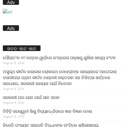
Adv
Ads
ଖବର ଏବେ ଏବେ
ପୌରାଚଂଳ ୧୯ ନମ୍ବର ୱାର୍ଡ଼ରେ କଂଗ୍ରେସ ପକ୍ଷରୁ ଶୁଖିଲା ଖାଦ୍ୟ ବଂଟନ
August 8, 2026
ଅସୁସ୍ଥ କୀର୍ତନ କଳାକାର ଲୋକନାଥ ବେହେରାଙ୍କ ସହାୟତାରେ ଆଗେଇଲା
ବଳାଜୀପଡ଼ା ଗ୍ରାମ କୀର୍ତନ ମଣ୍ଡଳୀ ରକ୍ତଦାନ ସହ ଚିକିତ୍ସା ଖର୍ଚ୍ଚରେ
ସହଯୋଗ, ସରକାରୀ ସହାୟତା ପାଇଁ ନିବେଦନ
August 8, 2026
ସରକାରୀ ଘର ଯାହା ପାଇଁ ସାତ ସପନ
August 8, 2026
ତିହିଡି଼ ସରସ୍ୱତୀ ଶିଶୁ ବିଦ୍ୟାମନ୍ଦିରରେ ଜ୍ଞାନ ବିଜ୍ଞାନ ମେଳା
August 8, 2026
ବିଜେଡି ପଂଚାୟତ ସଭାପତି ବିପନ୍ନଙ୍କୁ ବାଂଟିଲେ ଶୁଖିଲାଖାଦ୍ୟ