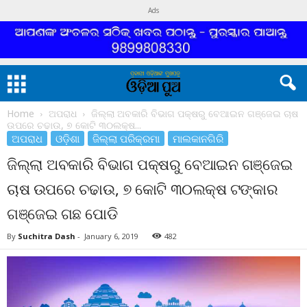
Ads
Home
ଅପରାଧ
ଜିଲ୍ଲା ଅବକାରି ବିଭାଗ ପକ୍ଷରୁ ବେଆଇନ ଗଞ୍ଜେଇ ଚାଷ
ଉପରେ ଚଢାଉ, ୭ କୋଟି ୩୦ଲକ୍ଷ...
ଅପରାଧ
ଓଡ଼ିଶା
ଜିଲ୍ଲା ପରିକ୍ରମା
ମାଲକାନଗିରି
ଜିଲ୍ଲା ଅବକାରି ବିଭାଗ ପକ୍ଷରୁ ବେଆଇନ ଗଞ୍ଜେଇ
ଚାଷ ଉପରେ ଚଢାଉ, ୭ କୋଟି ୩୦ଲକ୍ଷ ଟଙ୍କାର
ଗଞ୍ଜେଇ ଗଛ ପୋଡି
By
Suchitra Dash
-
January 6, 2019
482