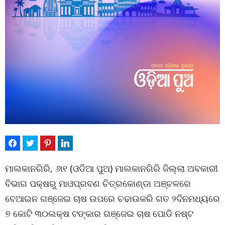
ମାଲକାନଗିରି, ୬ା୧ (ଓଡିଆ ପୁଅ) ମାଲକାନଗିରି ଜିଲ୍ଲା ଅବକାରୀ
ବିଭାଗ ପକ୍ଷରୁ ମାଓପ୍ରବଣ ଚିତ୍ରକୋଣ୍ଡା ଅଞ୍ଚଳରେ
ବେଆଇନ ଗଞ୍ଜେଇ ଚାଷ ଉପରେ ଚଢାଉକରି ଗତ ୨ଦିନମଧ୍ୟରେ
୭ କୋଟି ୩୦ଲକ୍ଷ ଟଙ୍କାର ଗଞ୍ଜେଇ ଚାଷ ପୋଡି ନଷ୍ଟ