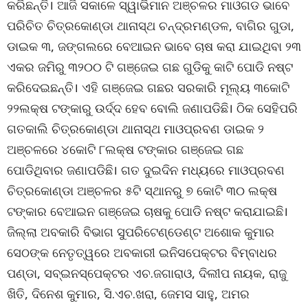
କରିଛନ୍ତି। ଆଜି ସକାଳେ ସ୍ୱାଭିମାନ ଅଞ୍ଚଳର ମାଓଗଡ ଭାବେ
ପରିଚିତ ଚିତ୍ରକୋଣ୍ଡା ଥାନାସ୍ଥ ଚନ୍ଦ୍ରମଣ୍ଡଳ, ବାଗିର ଗୁଡା,
ଡାଇକ ୩, ଜଙ୍ଗଲରେ ବେଆଇନ ଭାବେ ଚାଷ କରା ଯାଇଥିବା ୨୩
ଏକର ଜମିରୁ ୩୨୦୦ ଟି ଗଞ୍ଜେଇ ଗଛ ଗୁଡିକୁ କାଟି ପୋଡି ନଷ୍ଟ
କରିଦେଇଛନ୍ତି। ଏହି ଗଞ୍ଜେଇ ଗଛର ସରକାରି ମୂଲ୍ୟ ୩କୋଟି
୨୨ଲକ୍ଷ ଟଙ୍କାରୁ ଉର୍ଦ୍ଦ ହେବ ବୋଲି ଜଣାପଡିଛି। ଠିକ ସେହିପରି
ଗତକାଲି ଚିତ୍ରକୋଣ୍ଡା ଥାନାସ୍ଥ ମାଓପ୍ରବଣ ଡାଇକ ୨
ଅଞ୍ଚଳରେ ୪କୋଟି ୮ଲକ୍ଷ ଟଙ୍କାର ଗଞ୍ଜେଇ ଗଛ
ପୋଡିଥିବାର ଜଣାପଡିଛି। ଗତ ଦୁଇଦିନ ମଧ୍ୟରେ ମାଓପ୍ରବଣ
ଚିତ୍ରକୋଣ୍ଡା ଅଞ୍ଚଳର ୫ଟି ସ୍ଥାନରୁ ୭ କୋଟି ୩୦ ଲକ୍ଷ
ଟଙ୍କାର ବେଆଇନ ଗଞ୍ଜେଇ ଚାଷକୁ ପୋଡି ନଷ୍ଟ କରାଯାଇଛି।
ଜିଲ୍ଲା ଅବକାରି ବିଭାଗ ସୁପରିଟେଣ୍ଡେଣ୍ଟ ଅଶୋକ କୁମାର
ସେଠଙ୍କ ନେତୃତ୍ୱରେ ଅବକାରୀ ଇନିସପେକ୍ଟର ବିମ୍ବାଧର
ପଣ୍ଡା, ସବ୍ଇନସ୍ପେକ୍ଟର ଏଚ.ଜଗାରାଓ, ଦିଲୀପ ନାୟକ, ରାଜୁ
ଖିତି, ଦିନେଶ କୁମାର, ସି.ଏଚ.ଖରା, ଜେମସ ସାହୁ, ଅମର