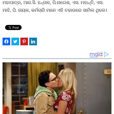
ମହାପାତ୍ର, ଆର.ସି. ହନ୍ତାଳ, ପି.ନାଗେଶ, ଏସ. ମହାନ୍ତି, ଏସ.
ମାଝି, ପି. ନାୟକ, କର୍ମଚାରି ମାନେ ଏହି ଚଢାଉରେ ସାମିଲ ଥିଲେ।