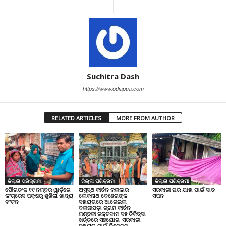
Suchitra Dash
https://www.odiapua.com
RELATED ARTICLES
MORE FROM AUTHOR
ଜିଲ୍ଲା ପରିକ୍ରମା
ଜିଲ୍ଲା ପରିକ୍ରମା
ଜିଲ୍ଲା ପରିକ୍ରମା
ପୌରାଚଂଳ ୧୯ ନମ୍ବର ୱାର୍ଡ଼ରେ
ଅସୁସ୍ଥ କୀର୍ତନ କଳାକାର
ସରକାରୀ ଘର ଯାହା ପାଇଁ ସାତ
କଂଗ୍ରେସ ପକ୍ଷରୁ ଶୁଖିଲା ଖାଦ୍ୟ
ଲୋକନାଥ ବେହେରାଙ୍କ
ସପନ
ବଂଟନ
ସହାୟତାରେ ଆଗେଇଲା
ବଳାଜୀପଡ଼ା ଗ୍ରାମ କୀର୍ତନ
ମଣ୍ଡଳୀ ରକ୍ତଦାନ ସହ ଚିକିତ୍ସା
ଖର୍ଚ୍ଚରେ ସହଯୋଗ, ସରକାରୀ
ସହାୟତା ପାଇଁ ନିବେଦନ