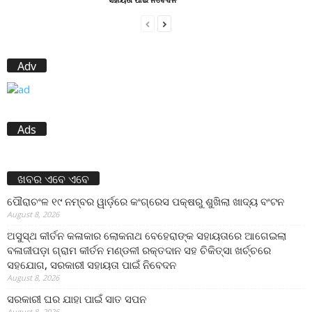
Adv
Ads
ଖବର ଏବେ ଏବେ
ପୌରାଚଂଳ ୧୯ ନମ୍ବର ୱାର୍ଡ଼ରେ କଂଗ୍ରେସ ପକ୍ଷରୁ ଶୁଖିଲା ଖାଦ୍ୟ ବଂଟନ
August 8, 2026
ଅସୁସ୍ଥ କୀର୍ତନ କଳାକାର ଲୋକନାଥ ବେହେରାଙ୍କ ସହାୟତାରେ ଆଗେଇଲା
ବଳାଜୀପଡ଼ା ଗ୍ରାମ କୀର୍ତନ ମଣ୍ଡଳୀ ରକ୍ତଦାନ ସହ ଚିକିତ୍ସା ଖର୍ଚ୍ଚରେ
ସହଯୋଗ, ସରକାରୀ ସହାୟତା ପାଇଁ ନିବେଦନ
August 8, 2026
ସରକାରୀ ଘର ଯାହା ପାଇଁ ସାତ ସପନ
August 8, 2026