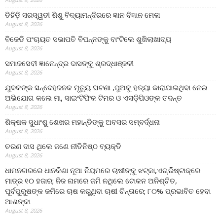
ତିହିଡି଼ ସରସ୍ୱତୀ ଶିଶୁ ବିଦ୍ୟାମନ୍ଦିରରେ ଜ୍ଞାନ ବିଜ୍ଞାନ ମେଳା
August 8, 2026
ବିଜେଡି ପଂଚାୟତ ସଭାପତି ବିପନ୍ନଙ୍କୁ ବାଂଟିଲେ ଶୁଖିଲାଖାଦ୍ୟ
August 8, 2026
ସମାଜସେବୀ ଜ୍ଞାନେନ୍ଦ୍ର ଦାସଙ୍କୁ ଶ୍ରଦ୍ଧାଞ୍ଜଳୀ
August 8, 2026
ଯୁବକଙ୍କ ସନ୍ଦେହଜନକ ମୃତ୍ୟୁ ଘଟଣା ,ପୁଅକୁ ହତ୍ୟା କାରାଯାଇଥିବା ନେଇ
ଅଭିଯୋଗ କଲେ ମା, ସାଇଂଟିଫିକ ଟିମର ଓ ଏସଡ଼ିପିଓଙ୍କ ତଦନ୍ତ
August 8, 2026
ଶିକ୍ଷକ ସୁଧାଂଶୁ ଶେଖର ମହାନ୍ତିଙ୍କୁ ଅବସର ସମ୍ବର୍ଦ୍ଧନା
August 8, 2026
ଚରଣ ଦାସ ଥିଲେ ଜଣେ ନୀତିନିଷ୍ଠ ବ୍ୟକ୍ତି
August 8, 2026
ଧାମନଗରରେ ଧାନକିଣା ନୂଆ ନିୟମରେ ଚାଷୀଙ୍କୁ ଝଟ୍‌କା,ଏଗ୍ରିଷ୍ଟାକ୍‌ରେ
ମାତ୍ର ୧୦ ହଜାର; ନିଜ ନାମରେ ଜମି ନଥିଲେ ଟୋକନ ଅନିଶ୍ଚିତ,
ପୂର୍ବପୁରୁଷଙ୍କ ଜମିରେ ଚାଷ କରୁଥିବା ଚାଷୀ ଚିନ୍ତାରେ; ୮୦% ପ୍ରଭାବିତ ହେବା
ଆଶଙ୍କା
August 8, 2026