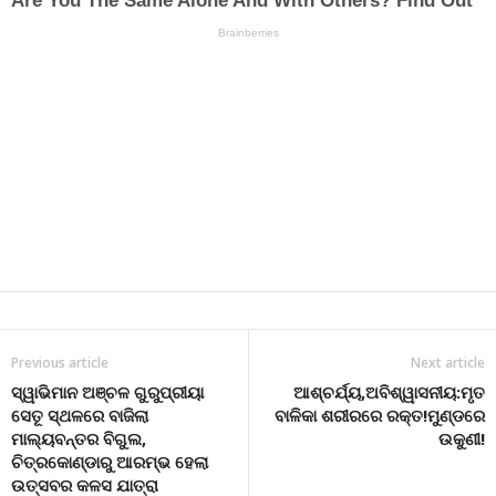
Previous article
Next article
ସ୍ୱାଭିମାନ ଅଞ୍ଚଳ ଗୁରୁପ୍ରୀୟା
ଆଶ୍ଚର୍ଯ୍ୟ,ଅବିଶ୍ୱାସନୀୟ:ମୃତ
ସେତୂ ସ୍ଥଳରେ ବାଜିଲା
ବାଳିକା ଶରୀରରେ ରକ୍ତ!ମୁଣ୍ଡରେ
ମାଲ୍ୟବନ୍ତର ବିଗୁଲ,
ଉକୁଣୀ!
ଚିତ୍ରକୋଣ୍ଡାରୁ ଆରମ୍ଭ ହେଲା
ଉତ୍ସବର କଳସ ଯାତ୍ରା