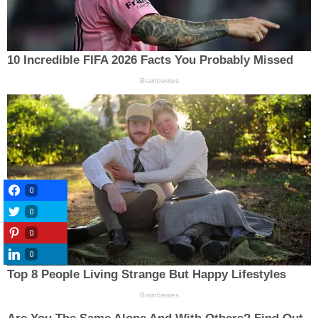
0
0
0
0