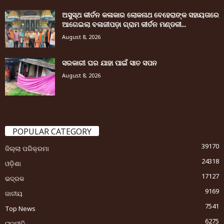
ଅସୁସ୍ଥ କୀର୍ତନ କଳାକାର ଲୋକନାଥ ବେହେରାଙ୍କ ସହାୟତାରେ
ଆଗେଇଲା ବଳାଜୀପଡ଼ା ଗ୍ରାମ କୀର୍ତନ ମଣ୍ଡଳୀ...
August 8, 2026
ସରକାରୀ ଘର ଯାହା ପାଇଁ ସାତ ସପନ
August 8, 2026
POPULAR CATEGORY
39170
ଜିଲ୍ଲା ପରିକ୍ରମା
24318
ଓଡ଼ିଶା
17127
ଭଦ୍ରକ
9169
ଜାତୀୟ
7541
Top News
6275
ରାଜନୀତି