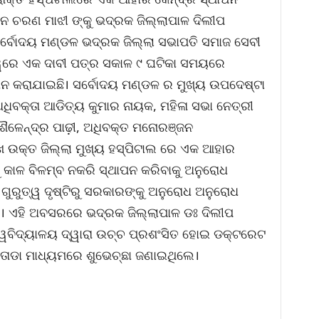
ହନ ଚରଣ ମାଝୀ ଙ୍କୁ ଭଦ୍ରକ ଜିଲ୍ଲାପାଳ ଦିଲୀପ
୍ବୋଦୟ ମଣ୍ଡଳ ଭଦ୍ରକ ଜିଲ୍ଲା ସଭାପତି ସମାଜ ସେବୀ
୍ୱରେ ଏକ ଦାବୀ ପତ୍ର ସକାଳ ୯ ଘଟିକା ସମୟରେ
ାନ କରାଯାଇଛି। ସର୍ବୋଦୟ ମଣ୍ଡଳ ର ମୁଖ୍ୟ ଉପଦେଷ୍ଟା
ଧିବକ୍ତା ଆଡିତ୍ୟ କୁମାର ନାୟକ, ମହିଳା ସଭା ନେତ୍ରୀ
 ଶୈଳେନ୍ଦ୍ର ପାଢ଼ୀ, ଅଧିବକ୍ତ ମନୋରଞ୍ଜନ
 ଉକ୍ତ ଜିଲ୍ଲା ମୁଖ୍ୟ ହସ୍ପିଟାଲ ରେ ଏକ ଆହାର
ୁ କାଳ ବିଳମ୍ବ ନକରି ସ୍ଥାପନ କରିବାକୁ ଅନୁରୋଧ
ୁରୁତ୍ୱ ଦୃଷ୍ଟିରୁ ସରକାରଙ୍କୁ ଅନୁରୋଧ ଅନୁରୋଧ
ଲେ। ଏହି ଅବସରରେ ଭଦ୍ରକ ଜିଲ୍ଲାପାଳ ଡଃ ଦିଲୀପ
ଶ୍ୱବିଦ୍ୟାଳୟ ଦ୍ୱାରା ଉଚ୍ଚ ପ୍ରଶଂସିତ ହୋଇ ଡକ୍ଟରେଟ
ତୋଡା ମାଧ୍ୟମରେ ଶୁଭେଚ୍ଛା ଜଣାଇଥିଲେ।