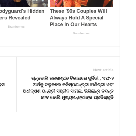
Next article
ଚାନ୍ଦବାଲି ଜଳସମ୍ପଦ ବିଭାଗରେ ଦୁର୍ନିତୀ , ଏଫ-୨
 ବସ
ଅର୍ଥକୁ ଚଳୁକଲେ କନିଷ୍ଠଯନ୍ତ୍ରୀ ବାଣିଶ୍ରୀ ଏବଂ
ଅଧୀକ୍ଷଣ ଯନ୍ତ୍ରୀ ସଞ୍ଜୀବ ସାମଲ, ଭିଜିଲାନ୍ସ ତଦନ୍ତ
ହେବ ବୋଲି ମୁଖ୍ୟମନ୍ତ୍ରୀଙ୍କ ପ୍ରତିଶ୍ରୁତି