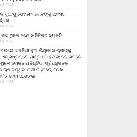
 8, 2026
ଷକ ସୁଧାଂଶୁ ଶେଖର ମହାନ୍ତିଙ୍କୁ ଅବସର
୍ଦ୍ଧନା
 8, 2026
ଦାସ ଥିଲେ ଜଣେ ନୀତିନିଷ୍ଠ ବ୍ୟକ୍ତି
 8, 2026
ଗରରେ ଧାନକିଣା ନୂଆ ନିୟମରେ ଚାଷୀଙ୍କୁ
ା,ଏଗ୍ରିଷ୍ଟାକ୍‌ରେ ମାତ୍ର ୧୦ ହଜାର; ନିଜ ନାମରେ
ନଥିଲେ ଟୋକନ ଅନିଶ୍ଚିତ, ପୂର୍ବପୁରୁଷଙ୍କ
 ଚାଷ କରୁଥିବା ଚାଷୀ ଚିନ୍ତାରେ; ୮୦%
ାବିତ ହେବା ଆଶଙ୍କା
 8, 2026