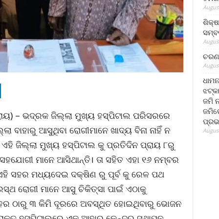
August
ଶିକ୍
ସମ୍ବର
August
ଚରଣ 
August
ଧାମନ
ଝଟ୍‌କ
ଜମି 
ଜମିରେ
 ରାୟ) – ଭଦ୍ରକ ଜିଲ୍ଲା ମୁଖ୍ୟ ହସ୍ପିଟାଲ ପରିସରରେ
ପ୍ରଭ
୍ଲା ବାହାରୁ ଆସୁଥିବା ରୋଗୀମାନେ ଖାଦ୍ୟ ବିନା ନାହିଁ ନ
August
 ଏହି ଜିଲ୍ଲା ମୁଖ୍ୟ ହସ୍ପିଟାଲ କୁ ପ୍ରତିଦିନ ପ୍ରାୟ ୮ରୁ
ସହଯୋଗୀ ମାନେ ଆସିଥାନ୍ତି। ତା ସହିତ ଏହା ୧୬ ନମ୍ବର
ଏହି ସହର ମଧ୍ୟଦେଇ ଦକ୍ଷିଣ ରୁ ପୂର୍ବ କୁ ରେଳ ପଥ
୍ରସ୍ଥ ରୋଗୀ ମାନେ ଆସୁ ଚିକିତ୍ସା ପାଇଁ ଏଠାକୁ
 ସହର ଠାରୁ ୩ କିମି ଦୂରରେ ଅବସ୍ଥିତ ହୋଇଥିବାରୁ ଭୋଜନ
ପରୋକ୍ତ ହସ୍ପିଟାଲରେ ଏକ ଆହାର କେନ୍ଦ୍ର ସ୍ଥାପନ