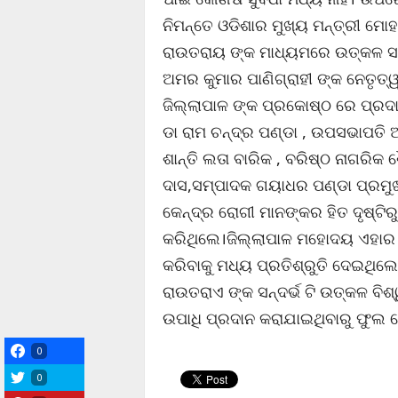
ନିମନ୍ତେ ଓଡିଶାର ମୁଖ୍ୟ ମନ୍ତ୍ରୀ ମୋ
ରାଉତରାୟ ଙ୍କ ମାଧ୍ୟମରେ ଉତ୍କଳ ସର
ଅମର କୁମାର ପାଣିଗ୍ରାହୀ ଙ୍କ ନେତୃତ
ଜିଲ୍ଲାପାଳ ଙ୍କ ପ୍ରକୋଷ୍ଠ ରେ ପ୍ରଦ
ଡା ରାମ ଚନ୍ଦ୍ର ପଣ୍ଡା , ଉପସଭାପତି ଅ
ଶାନ୍ତି ଲତା ବାରିକ , ବରିଷ୍ଠ ନାଗରିକ
ଦାସ,ସମ୍ପାଦକ ଗୟାଧର ପଣ୍ଡା ପ୍ରମୁଖ
କେନ୍ଦ୍ର ରୋଗୀ ମାନଙ୍କର ହିତ ଦୃଷ୍ଟିର
କରିଥିଲେ।ଜିଲ୍ଲାପାଳ ମହୋଦୟ ଏହାର ଗ
କରିବାକୁ ମଧ୍ୟ ପ୍ରତିଶ୍ରୁତି ଦେଇଥି
ରାଉତରାଏ ଙ୍କ ସନ୍ଦର୍ଭ ଟି ଉତ୍କଳ ବି
ଉପାଧି ପ୍ରଦାନ କରାଯାଇଥିବାରୁ ଫୁଲ 
0
0