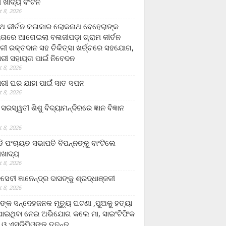
ଲା ଖାଦ୍ୟ ବଂଟନ
 8, 2026
୍ଥ କୀର୍ତନ କଳାକାର ଲୋକନାଥ ବେହେରାଙ୍କ
ତାରେ ଆଗେଇଲା ବଳାଜୀପଡ଼ା ଗ୍ରାମ କୀର୍ତନ
ଳୀ ରକ୍ତଦାନ ସହ ଚିକିତ୍ସା ଖର୍ଚ୍ଚରେ ସହଯୋଗ,
ରୀ ସହାୟତା ପାଇଁ ନିବେଦନ
 8, 2026
ରୀ ଘର ଯାହା ପାଇଁ ସାତ ସପନ
 8, 2026
ି଼ ସରସ୍ୱତୀ ଶିଶୁ ବିଦ୍ୟାମନ୍ଦିରରେ ଜ୍ଞାନ ବିଜ୍ଞାନ
 8, 2026
ଡି ପଂଚାୟତ ସଭାପତି ବିପନ୍ନଙ୍କୁ ବାଂଟିଲେ
ଲାଖାଦ୍ୟ
 8, 2026
େବୀ ଜ୍ଞାନେନ୍ଦ୍ର ଦାସଙ୍କୁ ଶ୍ରଦ୍ଧାଞ୍ଜଳୀ
 8, 2026
ଙ୍କ ସନ୍ଦେହଜନକ ମୃତ୍ୟୁ ଘଟଣା ,ପୁଅକୁ ହତ୍ୟା
ଯାଇଥିବା ନେଇ ଅଭିଯୋଗ କଲେ ମା, ସାଇଂଟିଫିକ
 ଓ ଏସଡ଼ିପିଓଙ୍କ ତଦନ୍ତ