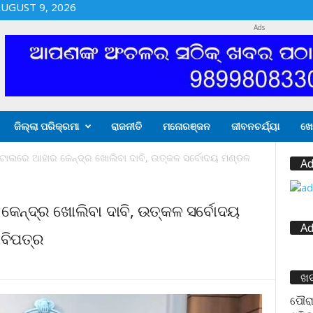
UGUST 9, 2026
Ads
ଜିଲ୍ଲା ପରିକ୍ରମା
ରାଜନୀତି
ମନୋରଞ୍ଜନ
ଜୀବନଚର୍ଯ୍ୟା
ଖେ
୍‌ପିଟାଲରେ ଆହାର କେନ୍ଦ୍ର ଖୋଲିବା ଦାବି, ଉତ୍କଳ ସର୍ବୋଦୟ ମଣ୍ଡଳ
Ad
 କେନ୍ଦ୍ର ଖୋଲିବା ଦାବି, ଉତ୍କଳ ସର୍ବୋଦୟ
Ad
ାବିପତ୍ର
ଖ
ପୌରା