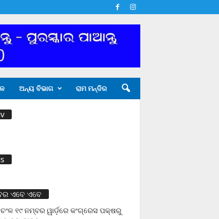
ଳ
ଅନ୍ୟ ବିଭାଗ
ରାମ ମନ୍ଦିର
v
s
ବର ଏବେ ଏବେ
ଚଂଳ ୧୯ ନମ୍ବର ୱାର୍ଡ଼ରେ କଂଗ୍ରେସ ପକ୍ଷରୁ