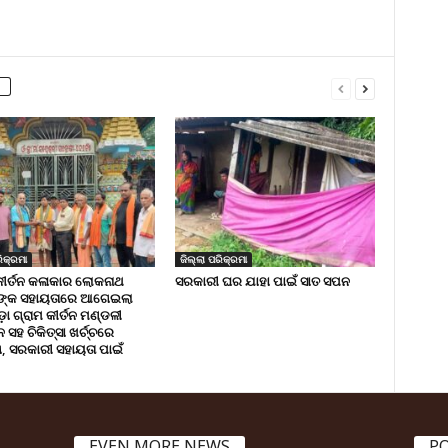
ିକ୍ରମା
ଜିଲ୍ଲା ପରିକ୍ରମା
କୀର୍ତନ କଳାକାର ଲୋକନାଥ
ସରକାରୀ ଘର ଯାହା ପାଇଁ ସାତ ସପନ
ଙ୍କ ସହାୟତାରେ ଆଗେଇଲା
ା ଗ୍ରାମ କୀର୍ତନ ମଣ୍ଡଳୀ
ସହ ଚିକିତ୍ସା ଖର୍ଚ୍ଚରେ
 ସରକାରୀ ସହାୟତା ପାଇଁ
EVEN MORE NEWS
P