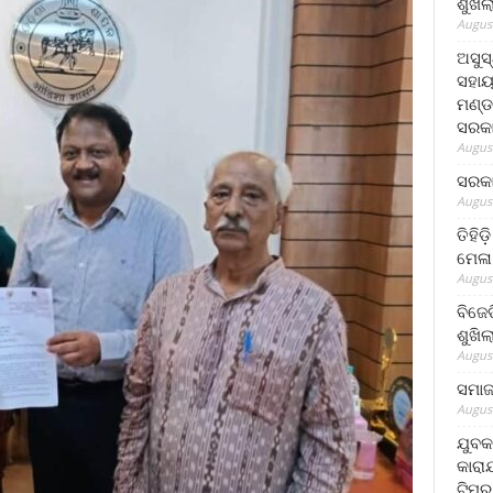
ଶୁଖି
August
ଅସୁସ
ସହାୟ
ମଣ୍ଡ
ସରକା
August
ସରକା
August
ତିହିଡ
ମେଳା
August
ବିଜେ
ଶୁଖି
August
ସମାଜସ
August
ଯୁବକ
କାରା
ଟିମର