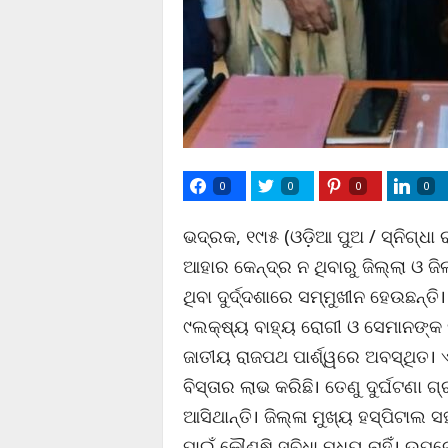
0
0
0
0
ଭଦ୍ରକ, ୧୯ା୫ (ଓଡ଼ିଆ ପୁଅ / ସ୍ନିଗ୍ଧା
ଆହାର କେନ୍ଦ୍ର ନ ଥିବାରୁ ଜିଲ୍ଲା ଓ ଜିଲ
ଥିବା ଦୁର୍ଦ୍ଦଶାରେ ସମ୍ମୁଖୀନ ହେଉଛନ୍ତି।
୯ଲକ୍ଷ୍ୟ ବାହ୍ୟ ରୋଗୀ ଓ ସେମାନଙ୍କ 
ଜାତୀୟ ରାଜପଥ ପାର୍ଶ୍ୱରେ ଅବସ୍ଥିତ। 
ବିସ୍ତାର ଲାଭ କରିଛି। ତେଣୁ ଦୁର୍ଘଟଣା ଗ
ଆସିଥାନ୍ତି। ଜିଲ୍ଳା ମୁଖ୍ୟ ହସ୍ପିଟାଲ
ପାଇଁ କୌଣଷି ସୁବିଧା ମଧ୍ୟ ନାହିଁ। ଉ