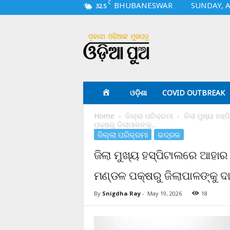
C
BHUBANESWAR
SUNDAY, A
32.5
O
d
i
a
p
u
a
ଓଡ଼ିଶା
COVID OUTBREAK
.
c
Home
ଜିଲ୍ଲା ପରିକ୍ରମା
ଜିଲା ମୁଖ୍ୟ ହସ
o
ପକ୍ଷରୁ ଜିଲାପାଳଙ୍କୁ...
m
ଜିଲ୍ଲା ପରିକ୍ରମା
ଭଦ୍ରକ
ଜିଲା ମୁଖ୍ୟ ହସ୍‌ପିଟାଲରେ ଆହାର
ମଣ୍ଡଳ ପକ୍ଷରୁ ଜିଲାପାଳଙ୍କୁ ଦ
By
Snigdha Ray
-
May 19, 2026
18