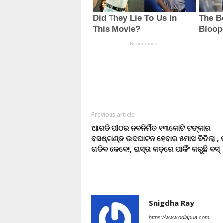
Previous article
ଆରଡି ପୀଠର ନବନିର୍ମିତ ୧୩କୋଟି ଟଙ୍କାର
ବସଷ୍ଟାଣ୍ଡ ଉଦଘାଟନ ହେବାର ୫ମାସ ବିତିଲା ,
ଗଡିବ କେବେ!, ରାସ୍ତା କଡ଼ରେ ପାର୍କିଂ କରୁଛି ବସ୍‌
Snigdha Ray
https://www.odiapua.com