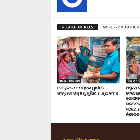
RELATED ARTICLES
MORE FROM AUTHOR
ଜିଲ୍ଲା ପରିକ୍ରମା
ଜିଲ୍ଲା ପର
ପୌରାଚଂଳ ୧୯ ନମ୍ବର ୱାର୍ଡ଼ରେ
ଅସୁସ୍ଥ 
କଂଗ୍ରେସ ପକ୍ଷରୁ ଶୁଖିଲା ଖାଦ୍ୟ ବଂଟନ
ବେହେରା
ବଳାଜୀପଡ଼
ରକ୍ତଦାନ 
ସହଯୋଗ,
ନିବେଦନ