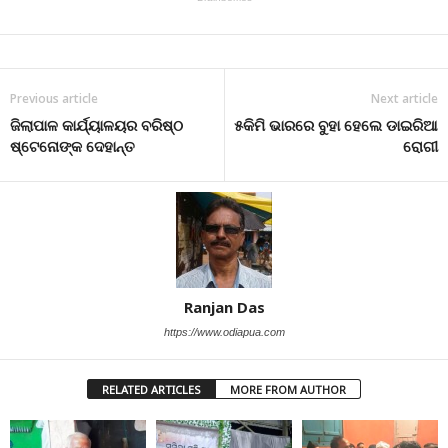
Previous article
Next article
ଜିଲାପାଳ କାର୍ଯ୍ୟାଳୟର ବରିଷ୍ଠ
୫କିମି ଭାରରେ ବୁହା ହେଲେ ଡାଇରିଆ
ଷ୍ଟେନୋଙ୍କ ଦେହାନ୍ତ
ରୋଗୀ
Ranjan Das
https://www.odiapua.com
RELATED ARTICLES
MORE FROM AUTHOR