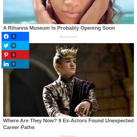
0
0
0
0