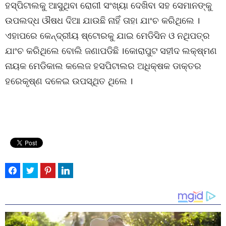
ହସ୍ପିଟାଲକୁ ଆସୁଥିବା ରୋଗୀ ସଂଖ୍ୟା ଦେଖିବା ସହ ସେମାନଙ୍କୁ
ଉପଲଦ୍ଧ ଔଷଧ ଦିଆ ଯାଉଛି ନାହିଁ ତାହା ଯାଂଚ କରିଥିଲେ ।
ଏହାପରେ କେନ୍ଦ୍ରୀୟ ଷ୍ଟୋରକୁ ଯାଇ ମେଡିସିନ ଓ ନଥିପତ୍ର
ଯାଂଚ କରିଥିଲେ ବୋଲି ଜଣାପଡିଛି ।କୋରାପୁଟ ସହୀଦ ଲକ୍ଷ୍ମଣ
ନାୟକ ମେଡିକାଲ କଲେଜ ହସପିଟାଲର ଅଧିକ୍ଷକ ଡାକ୍ତର
ହରେକୃଷ୍ଣ ଦଳେଇ ଉପସ୍ଥିତ ଥିଲେ ।