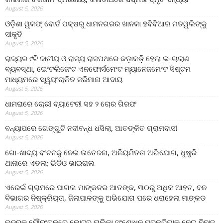
August 5, 2026
ଓଡ଼ିଶା ୱକଫ୍ ବୋର୍ଡ ପକ୍ଷରୁ ଧାମନଗରର ଖାନକା ହବିବିଆର ମତୱଲିଙ୍କୁ
ସୀକୃତି
August 5, 2026
ରାଜ୍ୟର ୯ଟି ଜାତୀୟ ଓ ରାଜ୍ୟ ରାଜପଥରେ କଡ଼ାକଡ଼ି ହେଲା ଇ-ଚାଲାଣ
ବ୍ୟବସ୍ଥା, ଇେଂଟଲିଜେଂଟ ଏନଫୋର୍ସମେଂଟ ମ୍ୟାନେଜମେଂଟ ସିଷ୍ଟମ
ମାଧ୍ୟମରେ ସ୍ୱୟଂଚାଳିତ ଜରିମାନା ଆଦାୟ
August 5, 2026
ଧାମରାରେ ଚୋରୀ ବ୍ୟାଟେରୀ ସହ ୨ ଚୋର ଗିରଫ
August 5, 2026
ବନ୍ୟାପରେ ଗେଙ୍ଗୁଟି ନଦୀବନ୍ଧ ଧସିଲା, ଆତଙ୍କିତ ଗ୍ରାମବାସୀ
August 5, 2026
ଗୋ-ଖାଦ୍ୟ ବଂଟନକୁ ନେଇ ଉତେଜନା, ଅନିୟମିତତା ଅଭିଯୋଗ, ଧୁଷୁରି
ଥାନାରେ ଏତଲା; ଭିଡିଓ ଭାଇରାଲ
August 5, 2026
ଏରେଇଁ ଗ୍ରାମରେ ପାଗଳା ମାଙ୍କଡର ଆତଙ୍କ, ୩୦ରୁ ଅଧିକ ଆହତ, ବନ
ବିଭାଗର ନିଷ୍କ୍ରିୟତା, ଜିଲାପାଳଙ୍କୁ ଅଭିଯୋଗ ପରେ ଧରାହେଲା ମାଙ୍କଡ
August 5, 2026
ଭଦ୍ରକ ପୌରଂଚଳରେ ଭୋଟର ତାଲିକା ସଂଶୋଧନ ପ୍ରକ୍ରିୟାକୁ ନେଇ ବିବାଦ