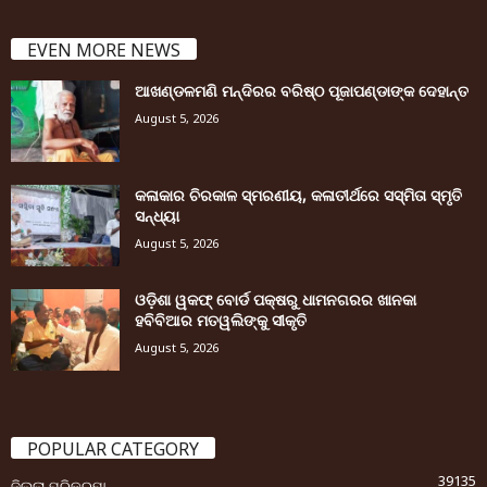
EVEN MORE NEWS
ଆଖଣ୍ଡଳମଣି ମନ୍ଦିରର ବରିଷ୍ଠ ପୂଜାପଣ୍ଡାଙ୍କ ଦେହାନ୍ତ
August 5, 2026
କଳାକାର ଚିରକାଳ ସ୍ମରଣୀୟ, କଳାତୀର୍ଥରେ ସସ୍ମିତା ସ୍ମୃତି
ସନ୍ଧ୍ୟା
August 5, 2026
ଓଡ଼ିଶା ୱକଫ୍ ବୋର୍ଡ ପକ୍ଷରୁ ଧାମନଗରର ଖାନକା
ହବିବିଆର ମତୱଲିଙ୍କୁ ସୀକୃତି
August 5, 2026
POPULAR CATEGORY
39135
ଜିଲ୍ଲା ପରିକ୍ରମା