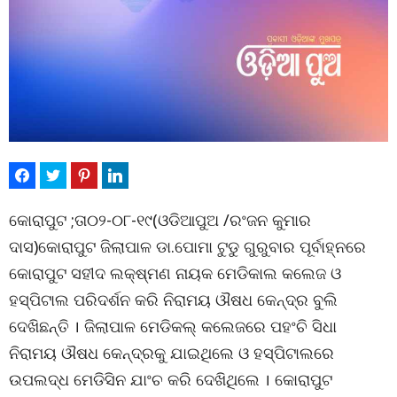
କୋରାପୁଟ ;ତା୦୨-୦୮-୧୯(ଓଡିଆପୁଅ /ରଂଜନ କୁମାର
ଦାସ)କୋରାପୁଟ ଜିଲାପାଳ ଡା.ପୋମା ଟୁଡୁ ଗୁରୁବାର ପୂର୍ବାହ୍ନରେ
କୋରାପୁଟ ସହୀଦ ଲକ୍ଷ୍ମଣ ନାୟକ ମେଡିକାଲ କଲେଜ ଓ
ହସ୍ପିଟାଲ ପରିଦର୍ଶନ କରି ନିରାମୟ ଔଷଧ କେନ୍ଦ୍ର ବୁଲି
ଦେଖିଛନ୍ତି । ଜିଲାପାଳ ମେଡିକଲ୍ କଲେଜରେ ପହଂଚି ସିଧା
ନିରାମୟ ଔଷଧ କେନ୍ଦ୍ରକୁ ଯାଇଥିଲେ ଓ ହସ୍ପିଟାଲରେ
ଉପଲଦ୍ଧ ମେଡିସିନ ଯାଂଚ କରି ଦେଖିଥିଲେ । କୋରାପୁଟ