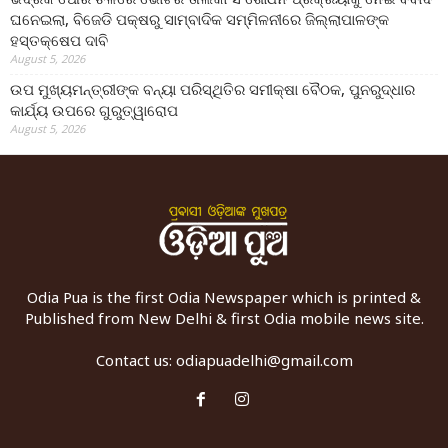
ଘନେଇଲା, ବିଜେଡି ପକ୍ଷରୁ ସାମ୍ବାଦିକ ସମ୍ମିଳନୀରେ ଜିଲ୍ଲାପାଳଙ୍କ
ହସ୍ତକ୍ଷେପ ଦାବି
August 5, 2026
ଉପ ମୁଖ୍ୟମନ୍ତ୍ରୀଙ୍କ ବନ୍ୟା ପରିସ୍ଥିତିର ସମୀକ୍ଷା ବୈଠକ, ପୁନରୁଦ୍ଧାର
କାର୍ଯ୍ୟ ଉପରେ ଗୁରୁତ୍ୱାରୋପ
August 5, 2026
Odia Pua is the first Odia Newspaper which is printed &
Published from New Delhi & first Odia mobile news site.
Contact us:
odiapuadelhi@gmail.com