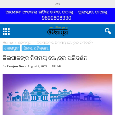
Ads
Home
କୋରାପୁଟ
ଜିଲପାଳଙ୍କ ନିରାମୟ କେନ୍ଦ୍ର ପରିଦର୍ଶନ
କୋରାପୁଟ
ଜିଲ୍ଲା ପରିକ୍ରମା
ଜିଲପାଳଙ୍କ ନିରାମୟ କେନ୍ଦ୍ର ପରିଦର୍ଶନ
By
Ranjan Das
-
August 2, 2019
842