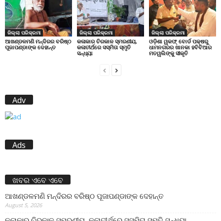
ଜିଲ୍ଲା ପରିକ୍ରମା
ଜିଲ୍ଲା ପରିକ୍ରମା
ଜିଲ୍ଲା ପରିକ୍ରମା
ଆଖଣ୍ଡଳମଣି ମନ୍ଦିରର ବରିଷ୍ଠ
କଳାକାର ଚିରକାଳ ସ୍ମରଣୀୟ,
ଓଡ଼ିଶା ୱକଫ୍ ବୋର୍ଡ ପକ୍ଷରୁ
ପୂଜାପଣ୍ଡାଙ୍କ ଦେହାନ୍ତ
କଳାତୀର୍ଥରେ ସସ୍ମିତା ସ୍ମୃତି
ଧାମନଗରର ଖାନକା ହବିବିଆର
ସନ୍ଧ୍ୟା
ମତୱଲିଙ୍କୁ ସୀକୃତି
Adv
Ads
ଖବର ଏବେ ଏବେ
ଆଖଣ୍ଡଳମଣି ମନ୍ଦିରର ବରିଷ୍ଠ ପୂଜାପଣ୍ଡାଙ୍କ ଦେହାନ୍ତ
August 5, 2026
କଳାକାର ଚିରକାଳ ସ୍ମରଣୀୟ, କଳାତୀର୍ଥରେ ସସ୍ମିତା ସ୍ମୃତି ସନ୍ଧ୍ୟା