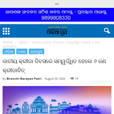
Ads
Home
ଓଡ଼ିଶା
ଜାତୀୟ କ୍ରୀଡା ଦିବସରେ ସମ୍ୱର୍ଦ୍ଧିତ ହେଲେ ୬ ଜଣ
କ୍ରୀଡାବିତ୍
ଓଡ଼ିଶା
ଖେଳ
ଯାଜପୁର
ଜାତୀୟ କ୍ରୀଡା ଦିବସରେ ସମ୍ୱର୍ଦ୍ଧିତ ହେଲେ ୬ ଜଣ
କ୍ରୀଡାବିତ୍
By
Biranchi Narayan Patri
-
August 30, 2020
74