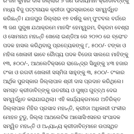
ରଂଜନ କୁମାର ଦାସ ଜିଲ୍ଲାର ୬ ଜଣ ଉଦୀୟମାନ କ୍ରୀଡାବିତ୍‌ଙ୍କୁ
ମଧ୍ୟ ବିଜୁ ପଟ୍ଟନାୟକ କ୍ରୀଡା ପୁରସ୍କାରରେ ସମ୍ୱର୍ଦ୍ଧିତ
କରିଛନ୍ତି। ଯାଜପୁର ଜିଲ୍ଲାର ୧୭ ବର୍ଷରୁ କମ୍ ପୁଂଟବଲ ବର୍ଗରେ
୩ ଜଣ ପୁରୁଷ ଯଥାକ୍ରମେ ମାନସିଂ ହେମ୍ୱ୍ରମ, ବିକ୍ରମ ବେଶ୍ରା
ଓ ସୋମନାଥ ମହାନ୍ତି ଖେଲୋ ଇଣ୍ଡିଆ ରେ ୨୦୨୦ ରେ ବ୍ରୋଂଚ
ପଦକ ହାସଲ କରିଥିବାରୁ ପ୍ରତ୍ୟେକଙ୍କୁ ୮, ୫୦୦/- ଟଙ୍କା ଓ
ମହିଳା ଖେଳାଳୀ ଭାବେ ରୈାପ୍ୟ ପଦକ ବିଜେତା ସାଲଗେ ମାଝିଙ୍କୁ
୧୩, ୫୦୦/-, ଆଥଲେଟିକ୍ସରେ ରାଜେନ୍ଦ୍ର ସିଧୁଙ୍କୁ ୪୩ ହଜାର
ଟଂକା ଓ ରଗବୀ ଖେଳାଳୀ ସସ୍ମିତା ସାହୁଙ୍କୁ ୩, ୫୦୦/- ଟଂକାର
ଆର୍ଥିକ ପୁରସ୍କାର ଜିଲ୍ଲାପାଳ ଶ୍ରୀ ଦାସ ପ୍ରଦାନ କରିଥିଲେ।
ସମସ୍ତ କ୍ରୀଡାବିତ୍‌ଙ୍କୁ ଉତରୀୟ ଓ ପୁଷ୍ପ ଗୁଚ୍ଚ୍ଥ ଦେଇ
ସମ୍ୱର୍ଦ୍ଧିତ କରାଯାଇଥିଲା। ଏହି କାର୍ଯ୍ୟକ୍ରମରେ ଅତିରିକ୍ତ
ଜିଲ୍ଲାପାଳ ମିହିର ପ୍ରସାଦ ମହାନ୍ତି, କ୍ରୀଡା ଅଧିକାରୀ ପଂକୀର
ମୋହନ ଟୁଡୁ, ଜିଲ୍ଲା ଆଥଲେଟିକ ଆସୋସିଏସନର ସଂପାଦକ
ସମ୍ୱିତ ମହାନ୍ତି ଓ ଅନ୍ୟାନ୍ୟ କ୍ରୀଡାବିତ୍‌ମାନେ ଉପସ୍ଥିତ