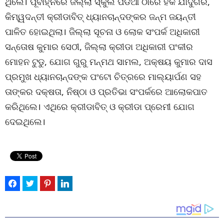
ଥିଲେ। ପୂର୍ବାହ୍ନରେ ଜିଲ୍ଲା ସ୍କୁଲ ପଡିଆ ଠାରେ ହକି ଯାଦୁଗର,
କିମ୍ୱଦନ୍ତୀ କ୍ରୀଡାବିତ୍ ଧ୍ୟାନଚାନ୍ଦଙ୍କର ଜନ୍ମ ଜୟନ୍ତୀ
ପାଳିତ ହୋଇଥିଲା। ଜିଲ୍ଲା ସୂଚନା ଓ ଲୋକ ସଂପର୍କ ଅଧିକାରୀ
ସନ୍ତୋଷ କୁମାର ସେଠୀ, ଜିଲ୍ଲା କ୍ରୀଡା ଅଧିକାରୀ ପଂକୀର
ମୋହନ ଟୁଡୁ, ଯୋଗ ଗୁରୁ ମନ୍ମଥ ସାମଲ, ଅକ୍ଷୟ କୁମାର ଦାସ
ପ୍ରମୁଖ ଧ୍ୟାନଚାନ୍ଦଙ୍କ ପଂଟୋ ଚିତ୍ରରେ ମାଲ୍ୟାର୍ପଣ ସହ
ତାଙ୍କର ଦକ୍ଷତା, ନିଷ୍ଠା ଓ ପ୍ରତିଭା ସଂପର୍କରେ ଆଲୋକପାତ
କରିଥିଲେ। ଏଥିରେ କ୍ରୀଡାବିତ୍ ଓ କ୍ରୀଡା ପ୍ରେମୀ ଯୋଗ
ଦେଇଥିଲେ।