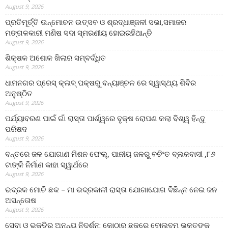
August 9, 2026
ପ୍ରତିମୂର୍ତ୍ତି ଉନ୍ମୋଚନ ଉତ୍ସବ ଓ ଶ୍ରଦ୍ଧାଞ୍ଜଳୀ ସଭା,ସମାଜର
ମଙ୍ଗଳକାରୀ ମଣିଷ ସଦା ସ୍ମରଣୀୟ ହୋଇରହିଥାନ୍ତି
August 9, 2026
ଶିକ୍ଷକ ଅଶୋକ ଖିଲାର ସମ୍ବର୍ଦ୍ଧିତ
August 9, 2026
ଧାମନଗର ପ୍ରେସ୍ କ୍ଲବ୍ ପକ୍ଷରୁ ବନ୍ୟାଞ୍ଚଳ ରେ ସ୍ୱାସ୍ଥ୍ୟ ଶିବିର
ଅନୁଷ୍ଠିତ
August 9, 2026
ପର୍ଯ୍ୟାବରଣ ପାଇଁ ଗାଁ ରାସ୍ତା ପାର୍ଶ୍ୱରେ ବୃକ୍ଷ ରୋପଣ କଲା ବିଶ୍ୱ ହିନ୍ଦୁ
ପରିଷଦ
August 9, 2026
ବନ୍ତରେ ଜଳ ଯୋଗାଣ ମିଶନ ଫେଲ୍‌, ପାନୀୟ ଜଳରୁ ବଚିଂତ ବ୍ଲକବାସୀ ,୮୬
ଟାଙ୍କି ନିର୍ମାଣ କାହା ସ୍ୱାର୍ଥରେ
August 9, 2026
ଭଦ୍ରକ ମୋଚି ଛକ – ମା ଭଦ୍ରକାଳୀ ରାସ୍ତା ଯୋଗାଯୋଗ ବିଛିନ୍ନ ନେଇ ଜନ
ଅସନ୍ତୋଷ
August 9, 2026
ସେବା ଓ ଭକ୍ତିର ଅନନ୍ୟ ନିଦର୍ଶନ: କୋଠାର ଛକରେ ବୋଲବମ୍ ଭକ୍ତଙ୍କ