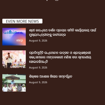
EVEN MORE NEWS
ଶ୍ରୀ ଜଗନ୍ନାଥ ଦର୍ଶନ ପ୍ରଚାର ସମିତି କାର୍ଯ୍ୟାଳୟ ପାଇଁ
ମୁଖ୍ୟମନ୍ତ୍ରୀଙ୍କୁ ଦାବୀପତ୍ର
August 9, 2026
ପ୍ରତିମୂର୍ତ୍ତି ଉନ୍ମୋଚନ ଉତ୍ସବ ଓ ଶ୍ରଦ୍ଧାଞ୍ଜଳୀ
ସଭା,ସମାଜର ମଙ୍ଗଳକାରୀ ମଣିଷ ସଦା ସ୍ମରଣୀୟ
ହୋଇରହିଥାନ୍ତି
August 9, 2026
ଶିକ୍ଷକ ଅଶୋକ ଖିଲାର ସମ୍ବର୍ଦ୍ଧିତ
August 9, 2026