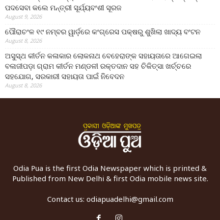
ପଦସେବା କଲେ ମନ୍ତ୍ରୀ ସୂର୍ଯ୍ୟବଂଶୀ ସୂରଜ
August 9, 2026
ପୌରାଚଂଳ ୧୯ ନମ୍ବର ୱାର୍ଡ଼ରେ କଂଗ୍ରେସ ପକ୍ଷରୁ ଶୁଖିଲା ଖାଦ୍ୟ ବଂଟନ
August 8, 2026
ଅସୁସ୍ଥ କୀର୍ତନ କଳାକାର ଲୋକନାଥ ବେହେରାଙ୍କ ସହାୟତାରେ ଆଗେଇଲା
ବଳାଜୀପଡ଼ା ଗ୍ରାମ କୀର୍ତନ ମଣ୍ଡଳୀ ରକ୍ତଦାନ ସହ ଚିକିତ୍ସା ଖର୍ଚ୍ଚରେ
ସହଯୋଗ, ସରକାରୀ ସହାୟତା ପାଇଁ ନିବେଦନ
August 8, 2026
Odia Pua is the first Odia Newspaper which is printed &
Published from New Delhi & first Odia mobile news site.
Contact us:
odiapuadelhi@gmail.com