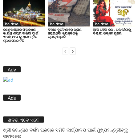
Top News
Top News
Top News
ରତ୍ନଭଣ୍ଡାର ସଂରକ୍ଷଣ
ବିମାନ ଦୁର୍ଘଟଣାରେ ପ୍ରାଣ
ଆଜି ପହିଲି ରଜ : ପଲ୍ଲୀଠାରୁ
କାର୍ଯ୍ୟ ଶୀଘ୍ର ସାରିବା ପାଇଁ
ହରାଇଥିବା ବ୍ୟକ୍ତିଙ୍କୁ
ଦିଲ୍ଲୀ ଉତ୍ସବ ମୁଖର
ଏ.ଏସ୍.ଆଇ.କୁ ଶ୍ରୀମନ୍ଦିର
ଶ୍ରଦ୍ଧାଞ୍ଜଳି
ପ୍ରଶାସନର ଚିଠି
Adv
Ads
ଖବର ଏବେ ଏବେ
ଶ୍ରୀ ଜଗନ୍ନାଥ ଦର୍ଶନ ପ୍ରଚାର ସମିତି କାର୍ଯ୍ୟାଳୟ ପାଇଁ ମୁଖ୍ୟମନ୍ତ୍ରୀଙ୍କୁ
ଦାବୀପତ୍ର