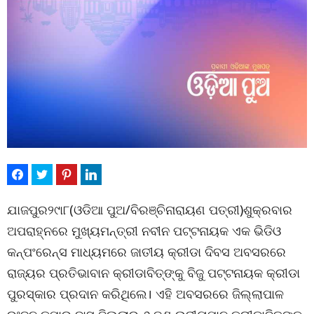
ଯାଜପୁର୨୯ା୮(ଓଡିଆ ପୁଅ/ବିରଞ୍ଚିନାରାୟଣ ପତ୍ରୀ)ଶୁକ୍ରବାର
ଅପରାହ୍ନରେ ମୁଖ୍ୟମନ୍ତ୍ରୀ ନବୀନ ପଟ୍ଟନାୟକ ଏକ ଭିଡିଓ
କନ୍‌ପଂରେନ୍ସ ମାଧ୍ୟମରେ ଜାତୀୟ କ୍ରୀଡା ଦିବସ ଅବସରରେ
ରାଜ୍ୟର ପ୍ରତିଭାବାନ କ୍ରୀଡାବିତ୍‌ଙ୍କୁ ବିଜୁ ପଟ୍ଟନାୟକ କ୍ରୀଡା
ପୁରସ୍କାର ପ୍ରଦାନ କରିଥିଲେ। ଏହି ଅବସରରେ ଜିଲ୍ଲାପାଳ