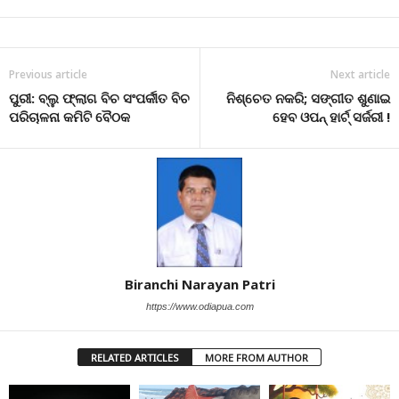
Previous article
Next article
ପୁରୀ: ବ୍ଲୁ ଫ୍ଲାଗ ବିଚ ସଂପର୍କୀତ ବିଚ
ନିଶ୍ଚେତ ନକରି; ସଙ୍ଗୀତ ଶୁଣାଇ
ପରିଚାଳନା କମିଟି ବୈଠକ
ହେବ ଓପନ୍ ହାର୍ଟ୍ ସର୍ଜରୀ !
Biranchi Narayan Patri
https://www.odiapua.com
RELATED ARTICLES
MORE FROM AUTHOR