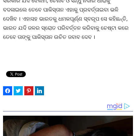
ସରକାର ଯଦି ଝେଲମ, ଚେନାବ ଓ ସିନ୍ଧୁ ନଦୀର ଧାରାକୁ
ବଦଳାଇଲେ ତେବେ ପାକିସ୍ତାନ ଏହାକୁ ପ୍ରବର୍ତ୍ତାଇବା ଭଳି
ଦେଖିବ । ଏହାସହ ଭାରତକୁ ଧମକପୂର୍ଣ୍ଣ ସ୍ବରୂପ ସେ କହିଛନ୍ତି,
ଭାରତ ଯଦି ଜଳର ସ୍ରୋତ ପରିବର୍ତ୍ତନ କରିବାକୁ ଚେଷ୍ଟା କରେ
ତେବେ ତାଙ୍କୁ ପାକିସ୍ତାନ ଉଚିତ ଜବାବ ଦେବ ।