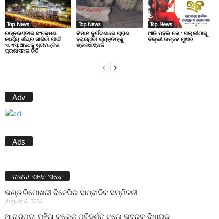
Top News
Top News
Top News
ରତ୍ନଭଣ୍ଡାର ସଂରକ୍ଷଣ
ବିମାନ ଦୁର୍ଘଟଣାରେ ପ୍ରାଣ
ଆଜି ପହିଲି ରଜ : ପଲ୍ଲୀଠାରୁ
କାର୍ଯ୍ୟ ଶୀଘ୍ର ସାରିବା ପାଇଁ
ହରାଇଥିବା ବ୍ୟକ୍ତିଙ୍କୁ
ଦିଲ୍ଲୀ ଉତ୍ସବ ମୁଖର
ଏ.ଏସ୍.ଆଇ.କୁ ଶ୍ରୀମନ୍ଦିର
ଶ୍ରଦ୍ଧାଞ୍ଜଳି
ପ୍ରଶାସନର ଚିଠି
Adv
Ads
ଖବର ଏବେ ଏବେ
ଭଣ୍ଡାରିପୋଖରୀ ବିଜେପିର ସାମ୍ବାଦିକ ସମ୍ମିଳନୀ
August 6, 2026
ଆଗରପଡା ମହିଳା କଲେଜ ପରିଦର୍ଶନ କଲେ ଭଦ୍ରକ ବିଧାୟକ