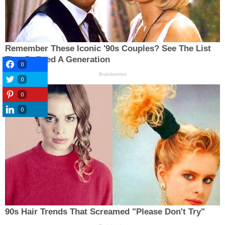
0
0
0
0