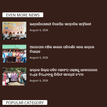
EVEN MORE NEWS
ଭଣ୍ଡାରିପୋଖରୀ ବିଜେପିର ସାମ୍ବାଦିକ ସମ୍ମିଳନୀ
August 6, 2026
ଆଗରପଡା ମହିଳା କଲେଜ ପରିଦର୍ଶନ କଲେ ଭଦ୍ରକ
ବିଧାୟକ
August 6, 2026
ଭଦ୍ରକ ଜିଲ୍ଲା ଦଳିତ ମହାସଂଘ ପକ୍ଷରୁ ଧାମନଗରରେ
ବନ୍ୟା ବିପନ୍ନଙ୍କୁ ରିଲିଫ ସାମଗ୍ରୀ ବଂଟନ
August 6, 2026
POPULAR CATEGORY