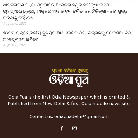
ଧାମନଗରର ବନ୍ୟା ପ୍ରଭାବିତ ଅଂଚଳର ସ୍ଥିତି ସମୀକ୍ଷା କଲେ
ସ୍ୱାସ୍ଥ୍ୟମନ୍ତ୍ରୀ, ଡାକ୍ତର ଅଭାବ ଦୂର କରିବା ସହ ଚିକିତ୍ସା ସେବା ସୁଦୃଢ଼
କରିବାକୁ ନିର୍ଦ୍ଦେଶ
August 6, 2026
୭୨ତମ ରାଜ୍ୟସ୍ତରୀୟ ଜୁନିୟର ଆଥଲେଟିକ ମିଟ୍‌, ଭଦ୍ରକରୁ ୧୬ ଜଣିଆ ଟିମ୍
ଅଂଶଗ୍ରହଣ କରିବେ
August 6, 2026
Odia Pua is the first Odia Newspaper which is printed &
Published from New Delhi & first Odia mobile news site.
Contact us:
odiapuadelhi@gmail.com