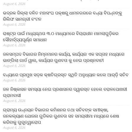
August 6, 2026
ଭଦ୍ରକ ଜିଲ୍ଲା ଦଳିତ ମହାସଂଘ ପକ୍ଷରୁ ଧାମନଗରରେ ବନ୍ୟା ବିପନ୍ନଙ୍କୁ
ରିଲିଫ ସାମଗ୍ରୀ ବଂଟନ
August 6, 2026
ରାଷ୍ଟ୍ର ପାଇଁ ମଧ୍ୟସ୍ଥତା ୩.୦ ମାଧ୍ୟମରେ ବିଚାରାଧୀନ ମାମଲାଗୁଡ଼ିକର
ସୌହାର୍ଦ୍ଦ୍ୟପୂର୍ଣ୍ଣ ସମାଧାନ
August 6, 2026
ଜଳସମ୍ପଦ ବିଭାଗର ନିମ୍ନମାନର କାର୍ଯ୍ୟ, କାର୍ଯ୍ୟର ଏକ ସପ୍ତାହ ମଧ୍ୟରେ
ଭାଙ୍ଗିଲା ଗାର୍ଡ ୱାଲ, କାର୍ଯ୍ୟର ଗୁଣବତା କୁ ନେଇ ପ୍ରଶ୍ନବାଚୀ
August 6, 2026
ବନ୍ୟାରେ ପ୍ରମୁଖ ସଡ଼କ କ୍ଷତିଗ୍ରସ୍ତ ସ୍ଥିତି ଅନୁଧ୍ୟାନ କଲେ ଆର୍‌ଡ଼ି ସଚିବ
August 6, 2026
ଜଳ ନିଷ୍କାସନ ସମସ୍ୟା ନେଇ ପ୍ରଶାସନର ଦ୍ୱାରସ୍ତ ହେଲେ ବରାଳପୋଖରୀ
ଗ୍ରାମବାସୀ
August 6, 2026
ଗ୍ରାମ୍ୟ ଉନ୍ନୟନ ବିଭାଗର କମିଶନର ତଥା ସଚିବଙ୍କ ସମୀକ୍ଷା,
ଜନକଲ୍ୟାଣ ଯୋଜନା ଗୁଡିକର ଗୁଣବତା ସହ ସମୟସୀମା ମଧ୍ୟରେ ଶେଷ
କରିବାକୁ ଗୁରୁତ୍ୱାରୋପ
August 6, 2026