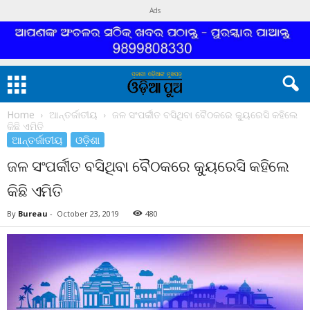
Ads
Home
ଆନ୍ତର୍ଜାତୀୟ
ଜଳ ସଂପର୍କୀତ ବସିଥିବା ବୈଠକରେ କ୍ୟୁରେସି କହିଲେ
କିଛି ଏମିତି
ଆନ୍ତର୍ଜାତୀୟ
ଓଡ଼ିଶା
ଜଳ ସଂପର୍କୀତ ବସିଥିବା ବୈଠକରେ କ୍ୟୁରେସି କହିଲେ
କିଛି ଏମିତି
By
Bureau
-
October 23, 2019
480