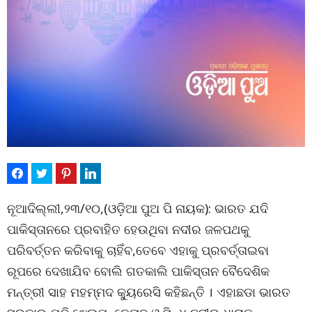
ନୂଆଦିଲ୍ଲୀ,୨୩/୧୦,(ଓଡ଼ିଆ ପୁଅ ପି ନାୟକ): ଭାରତ ଯଦି
ପାକିସ୍ତାନରେ ପ୍ରବାହିତ ହେଉଥିବା ନଦୀର ଜଳପଥକୁ
ପରିବର୍ତ୍ତନ କରିବାକୁ ଚାହିଁବ,ତେବେ ଏହାକୁ ପ୍ରବର୍ତ୍ତାଇବା
ରୂପରେ ଦେଖାଯିବ ବୋଲି ଗତକାଲି ପାକିସ୍ତାନ ବୈଦେଶିକ
ମନ୍ତ୍ରୀ ସାହ ମହମ୍ମଦ କ୍ୟୁରେସି କହିଛନ୍ତି । ଏହାଛଡା ଭାରତ