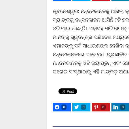
ଭୁବନେଶ୍ୱର: ନନ୍ଦନକାନନକୁ ଆସିଲା 
ବ୍ୟାଙ୍କରୁ ନନ୍ଦନକାନନ ଆସିଛି ୮ଟି ହ
୪ଟି ମାଇ ଅଛନ୍ତି। ଏହାସହ ୩ଟି ନାଇଲ୍
ମାନଙ୍କୁ ସ୍ୱତନ୍ତ୍ର ପରିବେଶ ମଧ୍ୟର
ଏମାନଙ୍କୁ ସର୍ବ ସାଧାରଣଙ୍କ ଦେଖିବା ବ
ନନ୍ଦନକାନନରେ ଏବେ ୧୫୮ ପ୍ରଜାତିର ଜ
ନନ୍ଦନକାନନକୁ ୪ଟି କ୍ୟାପ୍‌ଚୁନ୍‌ ଏବଂ
ଘରୋଇ ସଂସ୍ଥାଠାରୁ ଏହି ମାଙ୍କଡ଼ ଅଣ
0
0
0
0