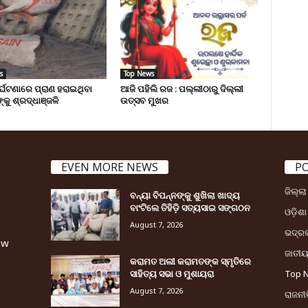
s
Top News
ୁର୍ଘଟଣାରେ ପ୍ରାଣ ହରାଇଥିବା
ଆଜି ପହିଲି ରଜ : ପଲ୍ଲୀଠାରୁ ଦିଲ୍ଲୀ
୍କୁ ଶ୍ରଦ୍ଧାଞ୍ଜଳି
ଉତ୍ସବ ମୁଖର
EVEN MORE NEWS
P
ଜିଲ୍ଲ
ବନ୍ୟା ବିପନ୍ନଙ୍କୁ ଶୁଖିଲା ଖାଦ୍ୟ
ବାଂଟିଲେ ତିହିଡି଼ ସତ୍ୟସାଇ ସଙ୍ଗଠନ
ଓଡ଼ିଶା
August 7, 2026
ଭଦ୍ର
ew
ଜାତୀ
କରାମତ ଅଲୀ କରାମତଙ୍କ ସ୍ମୃତିରେ
ସାହିତ୍ୟ ସଭା ଓ ମୁଶାୟରା
Top 
August 7, 2026
ରାଜନୀତ