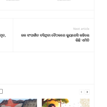
Next article
ମୃତ,
ଜଳ ସଂପର୍କୀତ ବସିଥିବା ବୈଠକରେ କ୍ୟୁରେସି କହିଲେ
କିଛି ଏମିତି