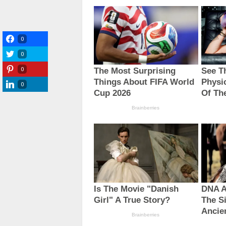
0
0
0
0