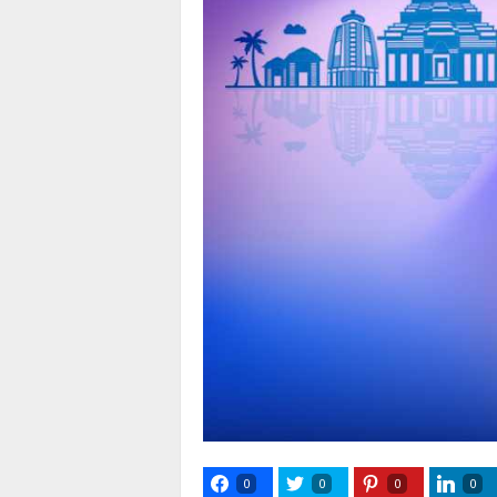
0
0
0
0