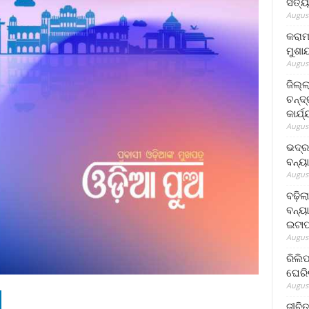
ସତ୍ୟ
August
କରାମ
ମୁଶା
August
ଜିଲ୍
ଚନ୍ଦ
କାର୍ଯ
August
ଭଦ୍ର
ବନ୍ୟ
August
ବଢ଼ିଲ
ବନ୍ୟା
ଇଟାପ
August
ରିଲି
ଘେରି
August
ଜୀବିତ