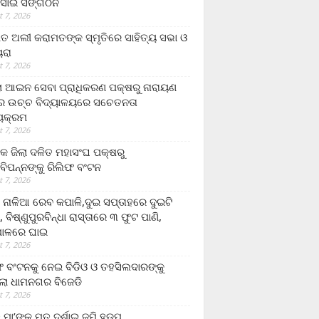
ସାଇ ସଙ୍ଗଠନ
 7, 2026
ତ ଅଲୀ କରାମତଙ୍କ ସ୍ମୃତିରେ ସାହିତ୍ୟ ସଭା ଓ
ୟରା
 7, 2026
ଲା ଆଇନ ସେବା ପ୍ରାଧିକରଣ ପକ୍ଷରୁ ନାରାୟଣ
୍ର ଉଚ୍ଚ ବିଦ୍ୟାଳୟରେ ସଚେତନତା
୍ୟକ୍ରମ
 7, 2026
କ ଜିଲା ଦଳିତ ମହାସଂଘ ପକ୍ଷରୁ
ାବିପନ୍ନଙ୍କୁ ରିଲିଫ ବଂଟନ
 7, 2026
ା ନାଳିଆ ରେବ କପାଳି,ଦୁଇ ସପ୍ତାହରେ ଦୁଇଟି
, ବିଷ୍ଣୁପୁରବିନ୍ଧା ରାସ୍ତାରେ ୩ ଫୁଟ ପାଣି,
ାଳରେ ଘାଇ
 7, 2026
ଫ ବଂଟନକୁ ନେଇ ବିଡିଓ ଓ ତହସିଲଦାରଙ୍କୁ
ଲା ଧାମନଗର ବିଜେଡି
 7, 2026
 ମା’ଙ୍କୁ ମୃତ ଦର୍ଶାଇ ଜମି ହଡ଼ପ