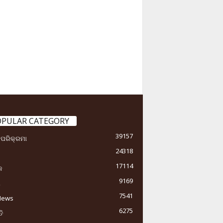
OPULAR CATEGORY
39157
ା ପରିକ୍ରମା
24318
17114
କ
9169
ୟ
7541
News
6275
ି