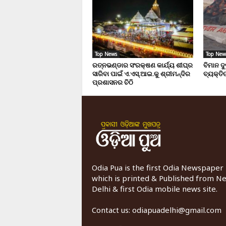
Top News
Top New
ରତ୍ନଭଣ୍ଡାର ସଂରକ୍ଷଣ କାର୍ଯ୍ୟ ଶୀଘ୍ର
ବିମାନ ଦ
ସାରିବା ପାଇଁ ଏ.ଏସ୍.ଆଇ.କୁ ଶ୍ରୀମନ୍ଦିର
ବ୍ୟକ୍ତିଙ
ପ୍ରଶାସନର ଚିଠି
Odia Pua is the first Odia Newspaper
which is printed & Published from N
Delhi & first Odia mobile news site.
Contact us:
odiapuadelhi@gmail.com