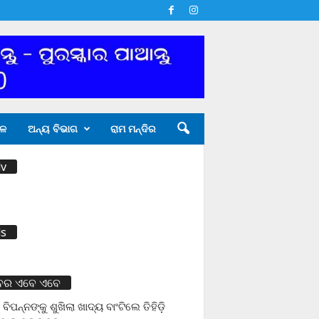
ଳ
ଅନ୍ୟ ବିଭାଗ
ରାମ ମନ୍ଦିର
v
s
ବର ଏବେ ଏବେ
 ବିପନ୍ନଙ୍କୁ ଶୁଖିଲା ଖାଦ୍ୟ ବାଂଟିଲେ ତିହିଡି଼