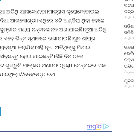
ଘଟଣା
ନୂଆ ଅତିଥି ଆନାକୋଣ୍ଡା।ମାଡ୍ରାସ କ୍ରୋକୋଡାଇଲ
ଭଦ୍ର
August
ଳଦିଆ ଆନାକୋଣ୍ଡା।ଏଥିରେ ୪ଟି ଅଣ୍ଡିରା ଥିବା ବେଳେ
ଓଡ଼ିଶ
‌ କୁମ୍ଭୀର ମଧ୍ୟ ନନ୍ଦନକାନନ ଅଣାଯାଇଛି।ନୂଆ ଅତିଥି
ସମିତି
େ ଏବେ ଭିନ୍ନ ସ୍ଥାନରେ ରଖାଯାଇଛି।ଖୁବ ଶୀଘ୍ର
August
୍ୟବସ୍ଥା କରାଯିବ।ଏହି ନୂଆ ଅତିଥିଙ୍କୁ ମିଶାଇ
ଭଦ୍ର
ଭେଟି
ୀବଜନ୍ତୁ ହୋଇ ଯାଇଛନ୍ତି।କିଛି ଦିନ ତଳେ
ରକ୍ଷ
 ଛୋଟ ଗୁଣ୍ଡୁଚି ମାଙ୍କଡ ଅଣାଯାଇଥିଲା। ଚେନ୍ନାଇର ଏକ
ଅଭି
August
ାଯାଇଥିଲା।//ଦେବଦତ୍ତ ରଥ
ଯୁବକ
August