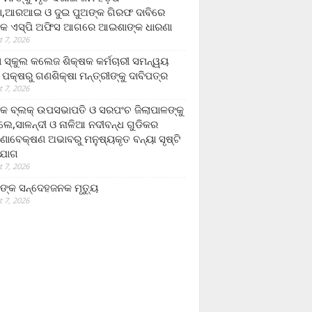
,ଆରଆଇ ଓ ଦୁଇ ପୁଅଙ୍କ ଗିରଫ ଦାବିରେ
କ ଏସ୍‌ପି ଅଫିସ ଆଗରେ ଆଇଶାଙ୍କ ଧାରଣା
 7, 2026
ା ସ୍କୁଲ କଲେଜ ଶିକ୍ଷକ କର୍ମଚାରୀ ସମନ୍ୱୟ
 ପକ୍ଷରୁ ଗଣଶିକ୍ଷା ମନ୍ତ୍ରୀଙ୍କୁ ଦାବିପତ୍ର
 7, 2026
କ ବ୍ଲକ୍ ଉପସଭାପତି ଓ ସରପଂଚ ଜିଲାପାଳଙ୍କୁ
ଲେ,ସାଳନ୍ଦୀ ଓ ନାଳିଆ ନଦୀବନ୍ଧ ଗୁଡିକର
ଣାବେକ୍ଷଣ ଅଭାବରୁ ମନୁଷ୍ୟକୃତ ବନ୍ୟା ସୃଷ୍ଟି
ଯୋଗ
 7, 2026
ଙ୍କ ସନ୍ଦେହଜନକ ମୃତ୍ୟୁ
 7, 2026