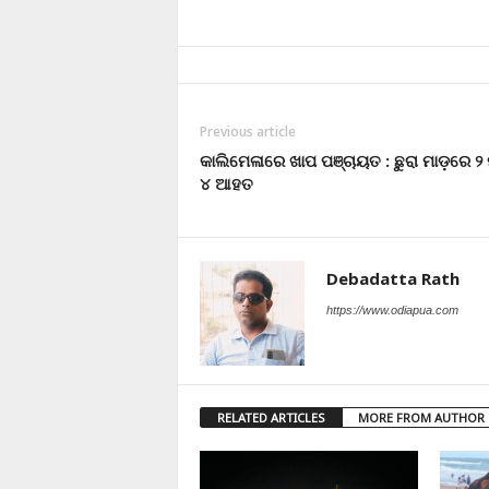
Previous article
କାଲିମେଳାରେ ଖାପ ପଞ୍ଚାୟତ : ଛୁରା ମାଡ଼ରେ ୨ 
୪ ଆହତ
Debadatta Rath
https://www.odiapua.com
RELATED ARTICLES
MORE FROM AUTHOR