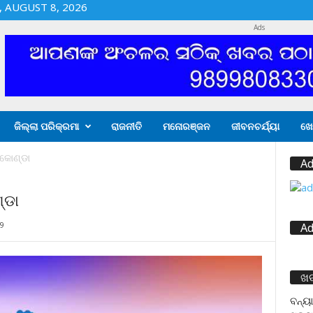
 AUGUST 8, 2026
Ads
ଜିଲ୍ଲା ପରିକ୍ରମା
ରାଜନୀତି
ମନୋରଞ୍ଜନ
ଜୀବନଚର୍ଯ୍ୟା
ଖେ
କୋଣ୍ଡା
Ad
୍ଡା
9
Ad
ଖ
ବନ୍ୟା