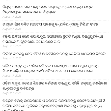
ଜିଲ୍ଲା ଆଇନ ସେବା ପ୍ରାଧିକରଣ ପକ୍ଷରୁ ନାରାୟଣ ଚନ୍ଦ୍ର ଉଚ୍ଚ
ବିଦ୍ୟାଳୟରେ ସଚେତନତା କାର୍ଯ୍ୟକ୍ରମ
August 7, 2026
ଭଦ୍ରକ ଜିଲା ଦଳିତ ମହାସଂଘ ପକ୍ଷରୁ ବନ୍ୟାବିପନ୍ନଙ୍କୁ ରିଲିଫ ବଂଟନ
August 7, 2026
ବଢ଼ିଲା ନାଳିଆ ରେବ କପାଳି,ଦୁଇ ସପ୍ତାହରେ ଦୁଇଟି ବନ୍ୟା, ବିଷ୍ଣୁପୁରବିନ୍ଧା
ରାସ୍ତାରେ ୩ ଫୁଟ ପାଣି, ଇଟାପାଳରେ ଘାଇ
August 7, 2026
ରିଲିଫ ବଂଟନକୁ ନେଇ ବିଡିଓ ଓ ତହସିଲଦାରଙ୍କୁ ଘେରିଲା ଧାମନଗର ବିଜେଡି
August 7, 2026
ଜୀବିତ ମା’ଙ୍କୁ ମୃତ ଦର୍ଶାଇ ଜମି ହଡ଼ପ ଘଟଣା,ଆରଆଇ ଓ ଦୁଇ ପୁଅଙ୍କ
ଗିରଫ ଦାବିରେ ଭଦ୍ରକ ଏସ୍‌ପି ଅଫିସ ଆଗରେ ଆଇଶାଙ୍କ ଧାରଣା
August 7, 2026
ଓଡ଼ିଶା ସ୍କୁଲ କଲେଜ ଶିକ୍ଷକ କର୍ମଚାରୀ ସମନ୍ୱୟ ସମିତି ପକ୍ଷରୁ ଗଣଶିକ୍ଷା
ମନ୍ତ୍ରୀଙ୍କୁ ଦାବିପତ୍ର
August 7, 2026
ଭଦ୍ରକ ବ୍ଲକ୍ ଉପସଭାପତି ଓ ସରପଂଚ ଜିଲାପାଳଙ୍କୁ ଭେଟିଲେ,ସାଳନ୍ଦୀ ଓ
ନାଳିଆ ନଦୀବନ୍ଧ ଗୁଡିକର ରକ୍ଷଣାବେକ୍ଷଣ ଅଭାବରୁ ମନୁଷ୍ୟକୃତ ବନ୍ୟା
ସୃଷ୍ଟି ଅଭିଯୋଗ