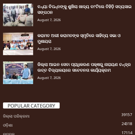
ବନ୍ୟା ବିପନ୍ନଙ୍କୁ ଶୁଖିଲା ଖାଦ୍ୟ ବାଂଟିଲେ ତିହିଡି଼ ସତ୍ୟସାଇ
ସଙ୍ଗଠନ
August 7, 2026
କରାମତ ଅଲୀ କରାମତଙ୍କ ସ୍ମୃତିରେ ସାହିତ୍ୟ ସଭା ଓ
ମୁଶାୟରା
August 7, 2026
ଜିଲ୍ଲା ଆଇନ ସେବା ପ୍ରାଧିକରଣ ପକ୍ଷରୁ ନାରାୟଣ ଚନ୍ଦ୍ର
ଉଚ୍ଚ ବିଦ୍ୟାଳୟରେ ସଚେତନତା କାର୍ଯ୍ୟକ୍ରମ
August 7, 2026
POPULAR CATEGORY
39157
ଜିଲ୍ଲା ପରିକ୍ରମା
24318
ଓଡ଼ିଶା
17114
ଭଦ୍ରକ