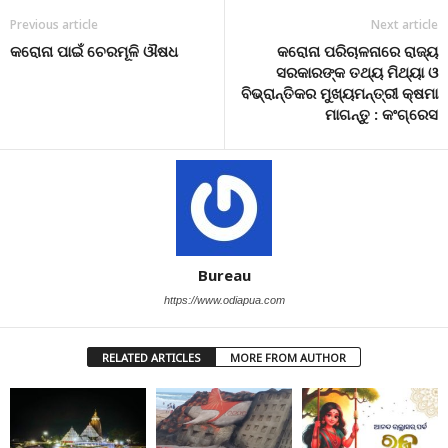
Previous article
Next article
କରୋନା ପାଇଁ ଚେରମୂଳି ଔଷଧ
କରୋନା ପରିଚାଳନାରେ ରାଜ୍ୟ
ସରକାରଙ୍କ ତଥ୍ୟ ମିଥ୍ୟା ଓ
ବିଭ୍ରାନ୍ତିକର ମୁଖ୍ୟମନ୍ତ୍ରୀ କ୍ଷମା
ମାଗନ୍ତୁ : କଂଗ୍ରେସ
Bureau
https://www.odiapua.com
RELATED ARTICLES
MORE FROM AUTHOR