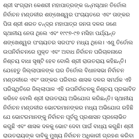
ଶ୍ରୀ ସଂଗ୍ରାମ କେଶରୀ ମହାପାତ୍ରଙ୍କ ଜନ୍ମସ୍ଥାନ ତିର୍ତୋଲ
ନିର୍ବାଚନ ମଣ୍ଡଳୀର ଶଙ୍ଖେଶ୍ୱର ପଂଚାୟତରେ ଏବଂ ତାଙ୍କର
ପିତା ଶ୍ରୀ ଶରତ ଚନ୍ଦ୍ର ମହାପାତ୍ର ଜନତା ଦଳର ଜଣେ
ସ୍ଥାନୀୟ ନେତା ଥିଲେ ଏବଂ ୧୯୯୭-୯୭ ମସିହା ପର୍ଯ୍ୟନ୍ତ
ଶଙ୍ଖେଶ୍ୱର ପଂଚାୟତର ସରପଂଚ ମଧ୍ୟ ଥିଲେ। ଏଣୁ ତିର୍ତୋଲ
ଉପନିର୍ବାଚନରେ ମୁକ୍ତ ଏବଂ ଅବାଧ ନିର୍ବାଚନ ପରିଚାଳନାରେ
ନିଶ୍ଚୟ ବାଧା ସୃଷ୍ଟି ହେବ ବୋଲି ଶ୍ରୀ ରାଉତରାୟ କହିଛନ୍ତି।
ଯେହେତୁ ଜିଲ୍ଲାପାଳଙ୍କ ଘର ତିର୍ତୋଲ ବିଧାନସଭା ନିର୍ବାଚନ
ମଣ୍ଡଳୀରେ ଏବଂ ତାଙ୍କର ପରିବାର ଶାସକ ଦଳର ସମର୍ଥକ ଏହି
ପରିସ୍ଥିତିରେ ଜିଲ୍ଲାପାଳ ଏହି ଉପନିର୍ବାଚନକୁ ନିଶ୍ଚୟ ପ୍ରଭାବିତ
କରିବେ ବୋଲି ଶ୍ରୀ ରାଉତରାୟ ଅଭିଯୋଗ କରିଛନ୍ତି। ସ୍ଥାନୀୟ
ନିର୍ବାଚନ ମଣ୍ଡଳୀର ଭୋଟରମାନଙ୍କର ମଧ୍ୟ ଅଭିଯୋଗ ରହିଛି
ଯେ ଭୋଟରମାନଙ୍କୁ ନିର୍ବାଚନ ପୂର୍ବରୁ ପ୍ରଶାସନ ପ୍ରଲୋଭିତ
କରୁଛି ଏବଂ ଶାସକ ଦଳକୁ ଭୋଟ ଦେବା ପାଇଁ ବାଧ୍ୟ କରୁଛି। ଶ୍ରୀ
ରାଉତରାୟଙ୍କ ଦାବିକୁ ମୁଖ୍ୟ ନିର୍ବାଚନ ଅଧିକାରୀ ଗ୍ରହଣ କରିବା