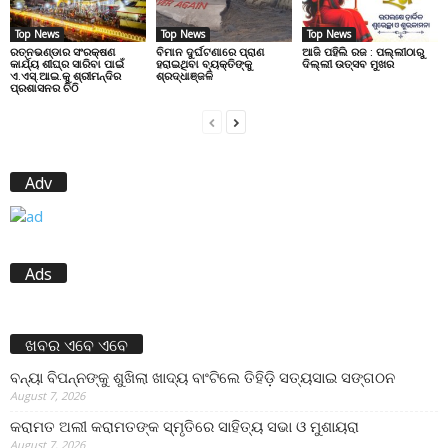
Top News
Top News
Top News
ରତ୍ନଭଣ୍ଡାର ସଂରକ୍ଷଣ
ବିମାନ ଦୁର୍ଘଟଣାରେ ପ୍ରାଣ
ଆଜି ପହିଲି ରଜ : ପଲ୍ଲୀଠାରୁ
କାର୍ଯ୍ୟ ଶୀଘ୍ର ସାରିବା ପାଇଁ
ହରାଇଥିବା ବ୍ୟକ୍ତିଙ୍କୁ
ଦିଲ୍ଲୀ ଉତ୍ସବ ମୁଖର
ଏ.ଏସ୍.ଆଇ.କୁ ଶ୍ରୀମନ୍ଦିର
ଶ୍ରଦ୍ଧାଞ୍ଜଳି
ପ୍ରଶାସନର ଚିଠି
Adv
Ads
ଖବର ଏବେ ଏବେ
ବନ୍ୟା ବିପନ୍ନଙ୍କୁ ଶୁଖିଲା ଖାଦ୍ୟ ବାଂଟିଲେ ତିହିଡି଼ ସତ୍ୟସାଇ ସଙ୍ଗଠନ
August 7, 2026
କରାମତ ଅଲୀ କରାମତଙ୍କ ସ୍ମୃତିରେ ସାହିତ୍ୟ ସଭା ଓ ମୁଶାୟରା
August 7, 2026