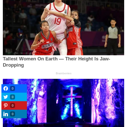
0
0
0
0