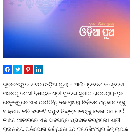
ଭୁବନେଶ୍ୱର ୧-୧୦ (ଓଡ଼ିଆ ପୁଅ) – ଆଜି ପ୍ରଦେଶ କଂଗ୍ରେସ
ପକ୍ଷରୁ ଜଟଣୀ ବିଧାୟକ ଶ୍ରୀ ସୁରେଶ କୁମାର ରାଉତରାୟଙ୍କ
ନେତୃତ୍ୱରେ ଏକ ପ୍ରତିନିଧି ଦଳ ମୁଖ୍ୟ ନିର୍ବାଚନ ଅଧିକାରୀଙ୍କୁ
ସାକ୍ଷାତ କରି ଜଗତସିଂହପୁର ଜିଲ୍ଲାପାଳଙ୍କୁ ବଦଳାଇବା ପାଇଁ
ଲିଖିତ ଆକାରରେ ଏକ ଦାବିପତ୍ର ପ୍ରଦାନ କରିଥିଲେ। ଶ୍ରୀ
ରାଉତରାୟ ଅଭିଯୋଗ କରିଥିଲେ ଯେ ଜଗତସିଂହପୁର ଜିଲ୍ଲାପାଳ