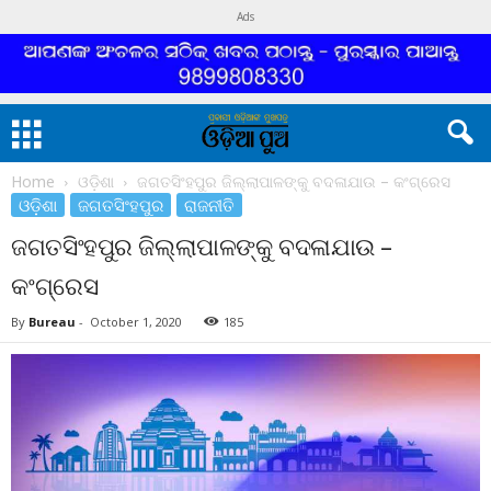
Ads
Home
ଓଡ଼ିଶା
ଜଗତସିଂହପୁର ଜିଲ୍ଲାପାଳଙ୍କୁ ବଦଳାଯାଉ – କଂଗ୍ରେସ
ଓଡ଼ିଶା
ଜଗତସିଂହପୁର
ରାଜନୀତି
ଜଗତସିଂହପୁର ଜିଲ୍ଲାପାଳଙ୍କୁ ବଦଳାଯାଉ –
କଂଗ୍ରେସ
By
Bureau
-
October 1, 2020
185