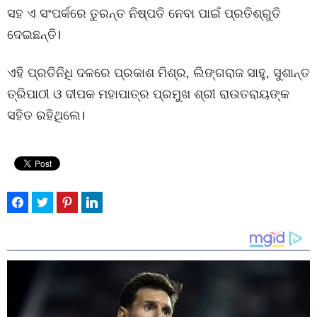
ସହ ଏ ସଂପର୍କରେ ତୁରନ୍ତ ନିଷ୍ପତି ନେବା ପାଇଁ ପ୍ରତିଶ୍ରୁତି
ଦେଇଛନ୍ତି।
ଏହି ପ୍ରତିନିଧି ଦଳରେ ପ୍ରକାଶ ମିଶ୍ର, ଲିଙ୍ଗରାଜ ସାହୁ, ସୁଶାନ୍ତ
ତ୍ରିପାଠୀ ଓ ଦୀପକ ମହାପାତ୍ର ପ୍ରମୁଖ ଶ୍ରୀ ରାଉତରାୟଙ୍କ
ସହିତ ରହିଥିଲେ।