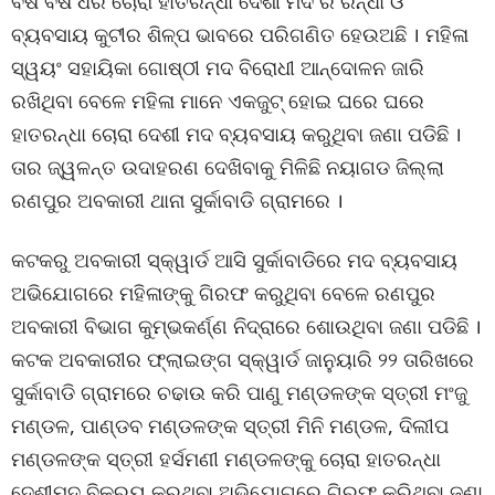
ବର୍ଷ ବର୍ଷ ଧରି ଚୋରା ହାତରନ୍ଧା ଦେଶୀ ମଦ ର ରନ୍ଧା ଓ
ବ୍ୟବସାୟ କୁଟୀର ଶିଳ୍ପ ଭାବରେ ପରିଗଣିତ ହେଉଅଛି । ମହିଳା
ସ୍ୱୟଂ ସହାୟିକା ଗୋଷ୍ଠୀ ମଦ ବିରୋଧୀ ଆନ୍ଦୋଳନ ଜାରି
ରଖିଥିବା ବେଳେ ମହିଳା ମାନେ ଏକଜୁଟ୍ ହୋଇ ଘରେ ଘରେ
ହାତରନ୍ଧା ଚୋରା ଦେଶୀ ମଦ ବ୍ୟବସାୟ କରୁଥିବା ଜଣା ପଡିଛି ।
ତାର ଜ୍ୱଳନ୍ତ ଉଦାହରଣ ଦେଖିବାକୁ ମିଳିଛି ନୟାଗଡ ଜିଲ୍ଲା
ରଣପୁର ଅବକାରୀ ଥାନା ସୁର୍କାବାଡି ଗ୍ରାମରେ ।
କଟକରୁ ଅବକାରୀ ସ୍କ୍ୱାର୍ଡ ଆସି ସୁର୍କାବାଡିରେ ମଦ ବ୍ୟବସାୟ
ଅଭିଯୋଗରେ ମହିଳାଙ୍କୁ ଗିରଫ କରୁଥିବା ବେଳେ ରଣପୁର
ଅବକାରୀ ବିଭାଗ କୁମ୍ଭକର୍ଣ୍ଣ ନିଦ୍ରାରେ ଶୋଉଥିବା ଜଣା ପଡିଛି ।
କଟକ ଅବକାରୀର ଫ୍ଲାଇଙ୍ଗ ସ୍କ୍ୱାର୍ଡ ଜାନୁୟାରି ୨୨ ତାରିଖରେ
ସୁର୍କାବାଡି ଗ୍ରାମରେ ଚଢାଉ କରି ପାଣୁ ମଣ୍ଡଳଙ୍କ ସ୍ତ୍ରୀ ମଂଜୁ
ମଣ୍ଡଳ, ପାଣ୍ଡବ ମଣ୍ଡଳଙ୍କ ସ୍ତ୍ରୀ ମିନି ମଣ୍ଡଳ, ଦିଲୀପ
ମଣ୍ଡଳଙ୍କ ସ୍ତ୍ରୀ ହର୍ସମଣୀ ମଣ୍ଡଳଙ୍କୁ ଚୋରା ହାତରନ୍ଧା
ଦେଶୀମଦ ବିକ୍ରୟ କରୁଥିବା ଅଭିଯୋଗରେ ଗିରଫ କରିଥିବା ଜଣା