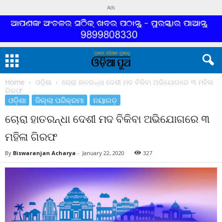
Ads
Home
ଓଡ଼ିଶା
ଚୋରା ହାତରନ୍ଧା ଦେଶୀ ମଦ ବିକିବା ଅଭିଯୋଗରେ ୩ ମହିଳା
ଗିରଫ
ଓଡ଼ିଶା
ଜିଲ୍ଲା ପରିକ୍ରମା
ନୟାଗଡ଼
ଚୋରା ହାତରନ୍ଧା ଦେଶୀ ମଦ ବିକିବା ଅଭିଯୋଗରେ ୩
ମହିଳା ଗିରଫ
By
Biswaranjan Acharya
-
January 22, 2020
327