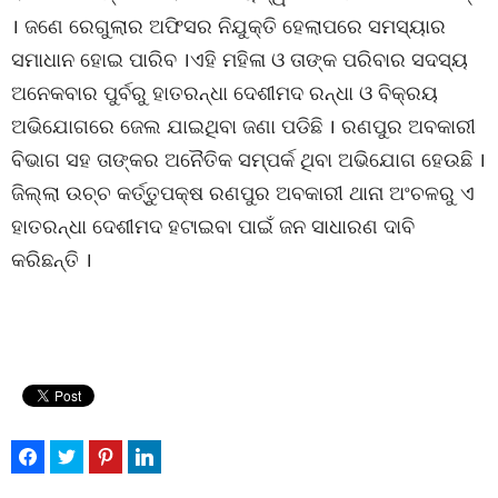
। ଜଣେ ରେଗୁଲାର ଅଫିସର ନିଯୁକ୍ତି ହେଲାପରେ ସମସ୍ୟାର
ସମାଧାନ ହୋଇ ପାରିବ ।ଏହି ମହିଳା ଓ ତାଙ୍କ ପରିବାର ସଦସ୍ୟ
ଅନେକବାର ପୁର୍ବରୁ ହାତରନ୍ଧା ଦେଶୀମଦ ରନ୍ଧା ଓ ବିକ୍ରୟ
ଅଭିଯୋଗରେ ଜେଲ ଯାଇଥିବା ଜଣା ପଡିଛି । ରଣପୁର ଅବକାରୀ
ବିଭାଗ ସହ ତାଙ୍କର ଅନୈତିକ ସମ୍ପର୍କ ଥିବା ଅଭିଯୋଗ ହେଉଛି ।
ଜିଲ୍ଲା ଉଚ୍ଚ କର୍ତ୍ତୁପକ୍ଷ ରଣପୁର ଅବକାରୀ ଥାନା ଅଂଚଳରୁ ଏ
ହାତରନ୍ଧା ଦେଶୀମଦ ହଟାଇବା ପାଇଁ ଜନ ସାଧାରଣ ଦାବି
କରିଛନ୍ତି ।