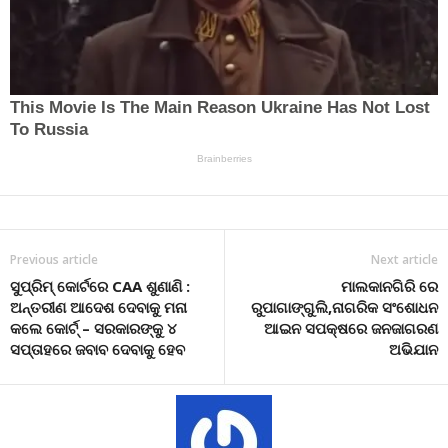
Previous article
Next article
ସୁପ୍ରିମ୍ କୋର୍ଟରେ CAA ଶୁଣାଣି :
ମାଲକାନଗିରି ରେ
ଅନ୍ତରୀଣ ଆଦେଶ ଦେବାକୁ ମନା
ରୁପାଗାଙ୍ଗୁଲି,ନାଗରିକ ସଂଶୋଧନ
କଲେ କୋର୍ଟ୍ – ସରକାରଙ୍କୁ ୪
ଆଇନ ସପକ୍ଷରେ ଜନଜାଗରଣ
ସପ୍ତାହରେ ଜବାବ ଦେବାକୁ ହେବ
ଅଭିଯାନ