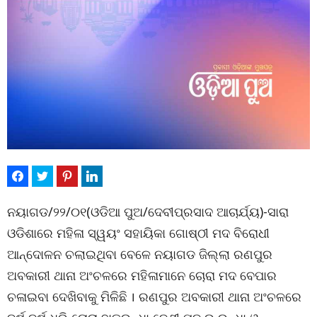
ନୟାଗଡ/୨୨/୦୧(ଓଡିଆ ପୁଅ/ଦେବୀପ୍ରସାଦ ଆଚାର୍ଯ୍ୟ)-ସାରା
ଓଡିଶାରେ ମହିଳା ସ୍ୱୟଂ ସହାୟିକା ଗୋଷ୍ଠୀ ମଦ ବିରୋଧୀ
ଆନ୍ଦୋଳନ ଚଲାଇଥିବା ବେଳେ ନୟାଗଡ ଜିଲ୍ଲା ରଣପୁର
ଅବକାରୀ ଥାନା ଅଂଚଳରେ ମହିଳାମାନେ ଚୋରା ମଦ ବେପାର
ଚଳାଇବା ଦେଖିବାକୁ ମିଳିଛି । ରଣପୁର ଅବକାରୀ ଥାନା ଅଂଚଳରେ