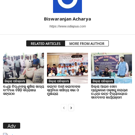
Biswaranjan Acharya
https://www.odiapua.com
RELATED ARTICLES
MORE FROM AUTHOR
ଜିଲ୍ଲା ପରିକ୍ରମା
ଜିଲ୍ଲା ପରିକ୍ରମା
ଜିଲ୍ଲା ପରିକ୍ରମା
ବନ୍ୟା ବିପନ୍ନଙ୍କୁ ଶୁଖିଲା ଖାଦ୍ୟ
କରାମତ ଅଲୀ କରାମତଙ୍କ
ଜିଲ୍ଲା ଆଇନ ସେବା
ବାଂଟିଲେ ତିହିଡି଼ ସତ୍ୟସାଇ
ସ୍ମୃତିରେ ସାହିତ୍ୟ ସଭା ଓ
ପ୍ରାଧିକରଣ ପକ୍ଷରୁ ନାରାୟଣ
ସଙ୍ଗଠନ
ମୁଶାୟରା
ଚନ୍ଦ୍ର ଉଚ୍ଚ ବିଦ୍ୟାଳୟରେ
ସଚେତନତା କାର୍ଯ୍ୟକ୍ରମ
Adv