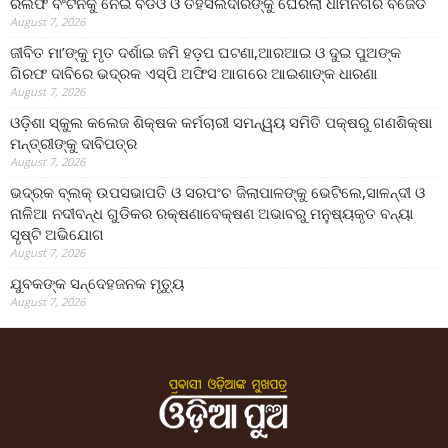
ରିଲିଫ ବଂଟନକୁ ନେଇ ବିଡିଓ ଓ ତହସିଲଦାରଙ୍କୁ ଘେରିଲା ଧାମନଗର ବିଜେଡି
August 7, 2026
ଜୀବିତ ମା’ଙ୍କୁ ମୃତ ଦର୍ଶାଇ ଜମି ହଡ଼ପ ଘଟଣା,ଆରଆଇ ଓ ଦୁଇ ପୁଅଙ୍କ
ଗିରଫ ଦାବିରେ ଭଦ୍ରକ ଏସ୍‌ପି ଅଫିସ ଆଗରେ ଆଇଶାଙ୍କ ଧାରଣା
August 7, 2026
ଓଡ଼ିଶା ସ୍କୁଲ କଲେଜ ଶିକ୍ଷକ କର୍ମଚାରୀ ସମନ୍ୱୟ ସମିତି ପକ୍ଷରୁ ଗଣଶିକ୍ଷା
ମନ୍ତ୍ରୀଙ୍କୁ ଦାବିପତ୍ର
August 7, 2026
ଭଦ୍ରକ ବ୍ଲକ୍ ଉପସଭାପତି ଓ ସରପଂଚ ଜିଲାପାଳଙ୍କୁ ଭେଟିଲେ,ସାଳନ୍ଦୀ ଓ
ନାଳିଆ ନଦୀବନ୍ଧ ଗୁଡିକର ରକ୍ଷଣାବେକ୍ଷଣ ଅଭାବରୁ ମନୁଷ୍ୟକୃତ ବନ୍ୟା
ସୃଷ୍ଟି ଅଭିଯୋଗ
August 7, 2026
ଯୁବକଙ୍କ ସନ୍ଦେହଜନକ ମୃତ୍ୟୁ
August 7, 2026