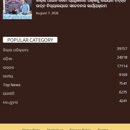
ଜିଲ୍ଲା ଆଇନ ସେବା ପ୍ରାଧିକରଣ ପକ୍ଷରୁ ନାରାୟଣ ଚନ୍ଦ୍ର
ଉଚ୍ଚ ବିଦ୍ୟାଳୟରେ ସଚେତନତା କାର୍ଯ୍ୟକ୍ରମ
August 7, 2026
POPULAR CATEGORY
39157
ଜିଲ୍ଲା ପରିକ୍ରମା
24318
ଓଡ଼ିଶା
17114
ଭଦ୍ରକ
9169
ଜାତୀୟ
7541
Top News
6275
ରାଜନୀତି
4241
କେନ୍ଦୁଝର
Home Page
Contact us
Privacy Policy
Terms