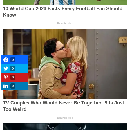
0
0
0
0