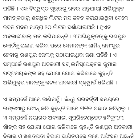
ପଡିଛି । ଏକ ବିସ୍ୱସ୍ତ ସୁତ୍ରରୁ ଖବର ଅନୁଯାୟୀ ଅଭିଯୁକ୍ତ
ମାନଙ୍କଠାରୁ ଶତାଧିକ ଲିଟର ମଦ ଜବତ କରାଯାଇଥିବା ବେଳେ
ଜବତ ମଦର ମାତ୍ରା ୨୦ ଲିଟର ଦର୍ଶାଯାଇଅଛି । ହୁଏତ
ଅବକାରୀବାଲା ମନା କରିପାରନ୍ତି । ୩ଅଭିଯୁକ୍ତଙ୍କୁ ରଣପୁର
କୋର୍ଟକୁ ଚାଲାଣ କରିବା ପରେ ସେମାନଙ୍କ ଜାମିନ୍ ନାମଂଜୁର
ହେବାରୁ ରଣପୁର ଜେଲକୁ ପଠାଯାଇଥିବା ଜଣା ପଡିଛି । ଏ
ସମ୍ପର୍କେ ରଣପୁର ଅବକାରୀ ସବ୍ ଇନିସ୍‌ପେକ୍ଟର କୁମାର
ପଟ୍ଟନାୟକଙ୍କ ସହ ଯୋଗା ଯୋଗ କରିବାରେ କୁହନ୍ତି
ଅଭିଯୁକ୍ତା ମାନଙ୍କୁ କଟକ ଅବକାରୀ ସ୍କ୍ୱାର୍ଡ ଧରିଅଛି ।
ଏ ସମ୍ପର୍କେ ଆମେ ଜାଣିନାହୁଁ । କିନ୍ତୁ ପରବର୍ତ୍ତୀ ସମୟରେ
ତାଙ୍କଆଡୁ ଫୋନ୍ କରି କୁହନ୍ତି ଆମେ ମିଳିତ ଚଢାଉ କରିଥିଲୁ ।
ଏ ସମ୍ପର୍କେ ନୟାଗଡ ଅବକାରୀ ସୁପରିଟେଣ୍ଡେଟ ହବିଦୁଲ୍ଲା
ଖାଁଙ୍କ ସହ ଯୋଗା ଯୋଗ କରିବାରେ କୁହନ୍ତି ରଣପୁର ଅବକାରୀ
ବିଭାଗ ଓ ଖଣ୍ଡପଡା ବିଭାଗ ଦାୟିତ୍ୱରେ ଜଣେ ଅଫିସର ଅଛନ୍ତି