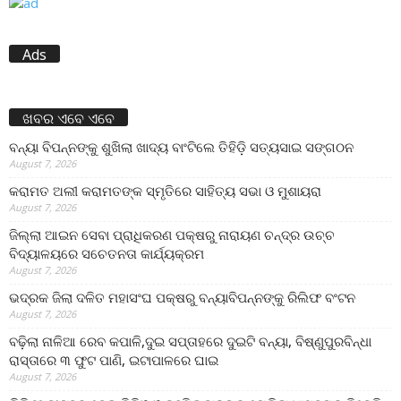
Ads
ଖବର ଏବେ ଏବେ
ବନ୍ୟା ବିପନ୍ନଙ୍କୁ ଶୁଖିଲା ଖାଦ୍ୟ ବାଂଟିଲେ ତିହିଡି଼ ସତ୍ୟସାଇ ସଙ୍ଗଠନ
August 7, 2026
କରାମତ ଅଲୀ କରାମତଙ୍କ ସ୍ମୃତିରେ ସାହିତ୍ୟ ସଭା ଓ ମୁଶାୟରା
August 7, 2026
ଜିଲ୍ଲା ଆଇନ ସେବା ପ୍ରାଧିକରଣ ପକ୍ଷରୁ ନାରାୟଣ ଚନ୍ଦ୍ର ଉଚ୍ଚ
ବିଦ୍ୟାଳୟରେ ସଚେତନତା କାର୍ଯ୍ୟକ୍ରମ
August 7, 2026
ଭଦ୍ରକ ଜିଲା ଦଳିତ ମହାସଂଘ ପକ୍ଷରୁ ବନ୍ୟାବିପନ୍ନଙ୍କୁ ରିଲିଫ ବଂଟନ
August 7, 2026
ବଢ଼ିଲା ନାଳିଆ ରେବ କପାଳି,ଦୁଇ ସପ୍ତାହରେ ଦୁଇଟି ବନ୍ୟା, ବିଷ୍ଣୁପୁରବିନ୍ଧା
ରାସ୍ତାରେ ୩ ଫୁଟ ପାଣି, ଇଟାପାଳରେ ଘାଇ
August 7, 2026